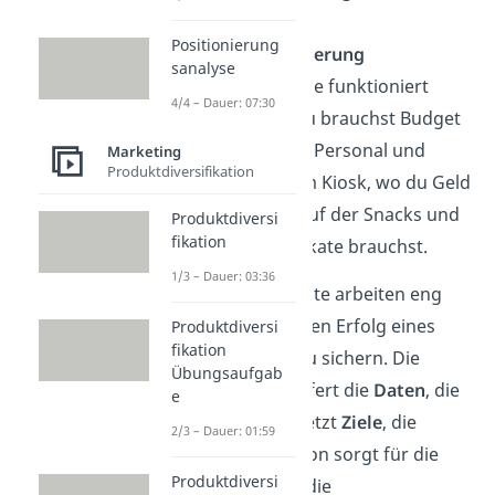
Positionierung
Absatzfinanzierung
sanalyse
Keine Strategie funktioniert
4/4 – Dauer: 07:30
ohne Geld. Du brauchst Budget
für Werbung, Personal und
Marketing
Produktdiversifikation
Waren. Wie im Kiosk, wo du Geld
für den Einkauf der Snacks und
Produktdiversi
fikation
für Werbeplakate brauchst.
1/3 – Dauer: 03:36
Diese vier Elemente arbeiten eng
zusammen, um den Erfolg eines
Produktdiversi
fikation
Unternehmens zu sichern. Die
Übungsaufgab
Absatzanalyse liefert die
Daten
, die
e
Absatzplanung setzt
Ziele
, die
2/3 – Dauer: 01:59
Absatzorganisation sorgt für die
Produktdiversi
Umsetzung
und die