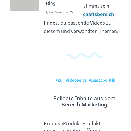
eting
aufeinander abgestimmt sein
8/8 – Dauer: 03:25
müssen. Im
Wirtschaftsbereich
findest du passende Videos zu
diesem und verwandten Themen.
zur Videoseite: Absatzpolitik
Beliebte Inhalte aus dem
Bereich
Marketing
Produkti
Produkt
Produkt
nnovati
variatio
differen