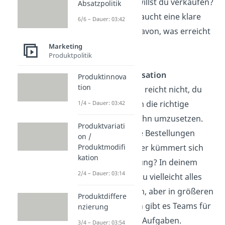
Und wie viel willst du verkaufen?
Absatzpolitik
Dein Kiosk braucht eine klare
6/6 – Dauer: 03:42
Vorstellung davon, was erreicht
werden soll.
Marketing
Produktpolitik
Absatzorganisation
Produktinnova
tion
Ein guter Plan reicht nicht, du
brauchst auch die richtige
1/4 – Dauer: 03:42
Struktur, um ihn umzusetzen.
Produktvariati
Wer ist für die Bestellungen
on /
zuständig? Wer kümmert sich
Produktmodifi
kation
um die Werbung? In deinem
2/4 – Dauer: 03:14
Kiosk musst du vielleicht alles
selbst machen, aber in größeren
Produktdiffere
Unternehmen gibt es Teams für
nzierung
verschiedene Aufgaben.
3/4 – Dauer: 03:54