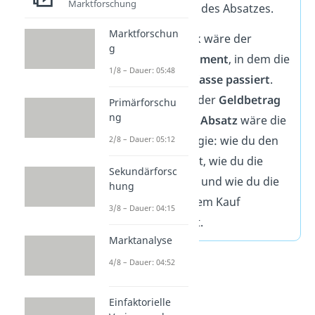
Marktforschung
nur
Teilgebiete
des Absatzes.
Marktforschun
In deinem Kiosk wäre der
g
Verkauf der
Moment
, in dem die
1/8 – Dauer: 05:48
Zeitschrift die
Kasse passiert
.
Der Umsatz ist der
Geldbetrag
Primärforschu
ng
dafür. Aber der
Absatz
wäre die
gesamte Strategie: wie du den
2/8 – Dauer: 05:12
Kiosk anordnest, wie du die
Sekundärforsc
Preise festlegst und wie du die
hung
Kunden nach dem Kauf
3/8 – Dauer: 04:15
zufrieden hältst.
Marktanalyse
4/8 – Dauer: 04:52
Einfaktorielle