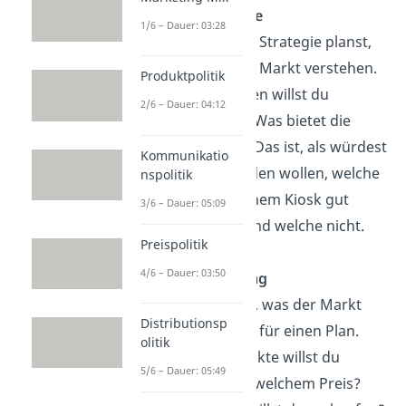
Absatzanalyse
1/6 – Dauer: 03:28
Bevor du eine Strategie planst,
musst du den Markt verstehen.
Produktpolitik
Welche Kunden willst du
2/6 – Dauer: 04:12
ansprechen? Was bietet die
Konkurrenz? Das ist, als würdest
Kommunikatio
du herausfinden wollen, welche
nspolitik
Snacks in deinem Kiosk gut
3/6 – Dauer: 05:09
ankommen und welche nicht.
Preispolitik
4/6 – Dauer: 03:50
Absatzplanung
Jetzt weißt du, was der Markt
Distributionsp
will. Es ist Zeit für einen Plan.
olitik
Welche Produkte willst du
5/6 – Dauer: 05:49
anbieten? Zu welchem Preis?