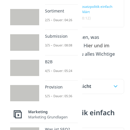
Absatzpolitik einfach
Sortiment
erklärt
(00:12)
2/5 – Dauer: 04:26
Submission
Du möchtest wissen, was
Absatzpolitik
ist? H
ier
und im
3/5 – Dauer: 08:08
Video
erf
ährst du alles Wichtige
B2B
dazu!
4/5 – Dauer: 05:24
Inhaltsübersicht
Provision
5/5 – Dauer: 05:36
Absatzpolitik einfach
Marketing
Marketing Grundlagen
erklärt
Was ist SEO?