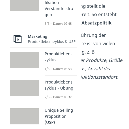
fikation
Absatzfinanzierung stellt die
Verständnisfra
nötigen
Mittel
bereit. So entsteht
gen
eine erfolgreiche
Absatzpolitik
.
3/3 – Dauer: 02:45
Wichtig:
Die Ausführung der
Marketing
Produktlebenszyklus & USP
einzelnen Elemente ist von vielen
Faktoren abhängig, z. B.
Produktlebens
Beschaffenheit der Produkte
,
Größe
zyklus
des Unternehmens
,
Anzahl der
1/3 – Dauer: 03:53
Kunden
und
Produktionsstandort
.
Produktlebens
zyklus - Übung
2/3 – Dauer: 03:32
Unique Selling
Proposition
(USP)