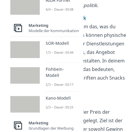
AIDA Formel
und
Distributionspolitik
.
4/4 – Dauer: 05:08
Produktpolitik
Marketing
Hier geht es um das, was du
Modelle der Kommunikation
verkaufst. Das können physische
Produkte oder Dienstleistungen
SOR-Modell
sein. Ziel ist es, das Angebot
1/3 – Dauer: 03:44
attraktiv zu gestalten. In deinem
Kiosk könnte das bedeuten,
Fishbein-
Modell
neben Zeitschriften auch Snacks
2/3 – Dauer: 03:17
anzubieten.
Kano-Modell
Preispolitik
3/3 – Dauer: 05:25
Hierbei wird der Preis der
Produkte festgelegt. Ziel ist der
Marketing
Grundlagen der Werbung
beste Preis, der sowohl Gewinn