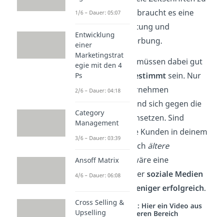
verkaufen. Dafür braucht es eine
1/6 – Dauer: 05:07
kluge Preisgestaltung und
Entwicklung
wirkungsvolle Werbung.
einer
Marketingstrat
Alle Maßnahmen müssen dabei gut
egie mit den 4
aufeinander abgestimmt
sein. Nur
Ps
so kann ein Unternehmen
2/6 – Dauer: 04:18
erfolgreich sein und sich gegen die
Category
Konkurrenz durchsetzen. Sind
Management
beispielsweise die Kunden in deinem
3/6 – Dauer: 03:39
Kiosk hauptsächlich
ältere
Personen
, dann wäre eine
Ansoff Matrix
Werbeanzeige über
soziale Medien
4/6 – Dauer: 06:08
wahrscheinlich
weniger erfolgreich
.
Cross Selling &
Studyflix vernetzt: Hier ein Video aus
Upselling
einem anderen Bereich