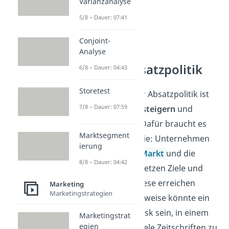
Varianzanalyse
5/8 – Dauer: 07:41
Conjoint-
Analyse
Ziel der Absatzpolitik
6/8 – Dauer: 04:43
Storetest
Das Hauptziel der Absatzpolitik ist
7/8 – Dauer: 07:59
einfach:
Umsatz steigern
und
Kunden binden
. Dafür braucht es
Marktsegment
eine gute Strategie: Unternehmen
ierung
analysieren den
Markt
und die
8/8 – Dauer: 04:42
Konkurrenz. Sie setzen Ziele und
planen, wie sie diese erreichen
Marketing
Marketingstrategien
können. Beispielsweise könnte ein
Ziel in deinem Kiosk sein, in einem
Marketingstrat
egien
Jahr doppelt so viele Zeitschriften zu