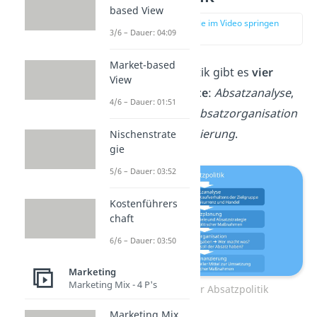
based View
zur Stelle im Video springen
3/6 – Dauer: 04:09
(00:37)
Market-based
In der Absatzpolitik gibt es
vier
View
wichtige Elemente
:
Absatzanalyse
,
4/6 – Dauer: 01:51
Absatzplanung
,
Absatzorganisation
und
Absatzfinanzierung
.
Nischenstrate
gie
5/6 – Dauer: 03:52
Kostenführers
chaft
6/6 – Dauer: 03:50
Marketing
Marketing Mix - 4 P's
Elemente der Absatzpolitik
Marketing Mix