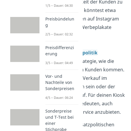
Aufmerksamkeit der Kunden zu
1/5 – Dauer: 04:30
gewinnen. Du könntest etwa
Rabattaktionen auf Instagram
Preisbündelun
g
posten oder Werbeplakate
2/5 – Dauer: 02:32
aufhängen.
Preisdifferenzi
Distributionspolitik
erung
Das ist die Strategie, wie die
3/5 – Dauer: 04:49
Produkte zum Kunden kommen.
Vor- und
Das kann der Verkauf im
Nachteile von
eigenen Laden sein oder der
Sonderpreisen
Online-Verkauf. Für deinen Kiosk
4/5 – Dauer: 06:24
könnte das bedeuten, auch
Sonderpreise
einen Lieferservice anzubieten.
und T-Test bei
einer
Übrigens:
Die absatzpolitischen
Stichprobe