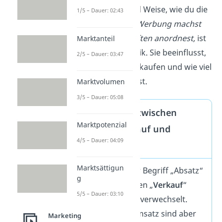
Kiosk. Die Art und Weise, wie du die
1/5 – Dauer: 02:43
Preise festlegst
,
Werbung machst
und die
Zeitschriften anordnest,
ist
Marktanteil
deine Absatzpolitik. Sie beeinflusst,
2/5 – Dauer: 03:47
wie viele Kunden kaufen und wie viel
Gewinn
du machst.
Marktvolumen
3/5 – Dauer: 05:08
Unterschied zwischen
Marktpotenzial
Absatz, Verkauf und
4/5 – Dauer: 04:09
Umsatz
Marktsättigun
Häufig wird der Begriff „Absatz“
g
mit den Begriffen „
Verkauf
“
5/5 – Dauer: 03:10
oder „
Umsatz
“ verwechselt.
Verkauf und Umsatz sind aber
Marketing