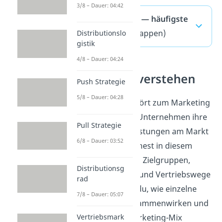
3/8 – Dauer: 04:42
Absatzpolitik — häufigste
Fragen
(ausklappen)
Distributionslo
gistik
4/8 – Dauer: 04:24
Marketing verstehen
Push Strategie
5/8 – Dauer: 04:28
Absatzpolitik gehört zum Marketing
und steuert, wie Unternehmen ihre
Pull Strategie
Produkte und Leistungen am Markt
6/8 – Dauer: 03:52
anbieten. Du ordnest in diesem
Themenfeld Ziele, Zielgruppen,
Distributionsg
Preise, Werbung und Vertriebswege
rad
ein. So erkennst du, wie einzelne
7/8 – Dauer: 05:07
Maßnahmen zusammenwirken und
warum sie im Marketing-Mix
Vertriebsmark