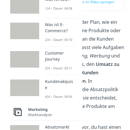
zur Stelle im Video springen
(00:12)
1/4 – Dauer: 04:38
Absatzpolitik
ist der Plan, wie ein
Was ist E-
Unternehmen seine Produkte oder
Commerce?
Dienstleistungen an die Kunden
2/4 – Dauer: 05:10
verkauft
. Sie umfasst viele Aufgaben
Customer
wie
Preisgestaltung
,
Werbung
und
Journey
Vertrieb
. Ziel ist es, den
Umsatz zu
3/4 – Dauer: 05:11
steigern
und die
Kunden
zufriedenzustellen
.
In
Kundenakquis
e
Unternehmen ist die Absatzpolitik
4/4 – Dauer: 04:56
sehr wichtig, weil sie entscheidet,
wie
erfolgreich
die Produkte am
Marketing
Markt sind.
Marktanalyse
Beispiel:
Stell dir vor, du hast einen
Absatzmarkt