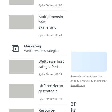
5/6 – Dauer: 04:04
Multidimensio
nale
Skalierung
6/6 – Dauer: 09:41
Marketing
Wettbewerbsstrategien
Wettbewerbsst
rategie Porter
1/6 – Dauer: 03:37
Nach Beantwortung speichern wir deine Antwort, um
Studyflix zu verbessern. Mehr dazu erfährst du in unserer
Datenschutzerklärung
.
Differenzierun
gsstrategie
2/6 – Dauer: 03:34
Elemente der
Absatzpolitik
Resource-