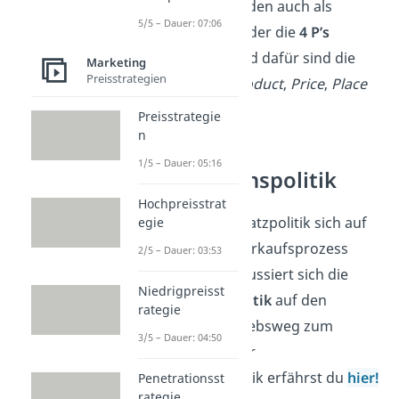
Instrumente werden auch als
5/5 – Dauer: 07:06
Marketing-Mix
oder die
4 P’s
bezeichnet. Grund dafür sind die
Marketing
Preisstrategien
vier Bereiche:
Product
,
Price
,
Place
und
Promotion
.
Preisstrategie
n
1/5 – Dauer: 05:16
Distributionspolitik
Hochpreisstrat
Während die Absatzpolitik sich auf
egie
den gesamten Verkaufsprozess
2/5 – Dauer: 03:53
konzentriert, fokussiert sich die
Niedrigpreisst
Distributionspolitik
auf den
rategie
effizienten Vertriebsweg zum
3/5 – Dauer: 04:50
Kunden. Mehr zur
Distributionspolitik erfährst du
hier!
Penetrationsst
rategie