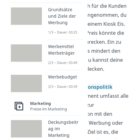
bringt als auch für die Kunden
Grundsätze
attraktiv ist. Angenommen, du
und Ziele der
Werbung
verkaufst in deinem Kiosk Eis.
Ein zu hoher Preis könnte die
1/3 – Dauer: 03:25
Kunden abschrecken. Ein zu
Werbemittel
niedriger Preis mindert den
Werbeträger
Gewinn und du kannst deine
2/3 – Dauer: 03:49
Kosten nicht decken.
Werbebudget
Kommunikationspolitik
3/3 – Dauer: 03:39
Dieses Instrument umfasst alle
Marketing
Maßnahmen zur
Preise im Marketing
Kommunikation mit den
Deckungsbeitr
Kunden, etwa Werbung oder
ag im
Social Media. Ziel ist es, die
Marketing