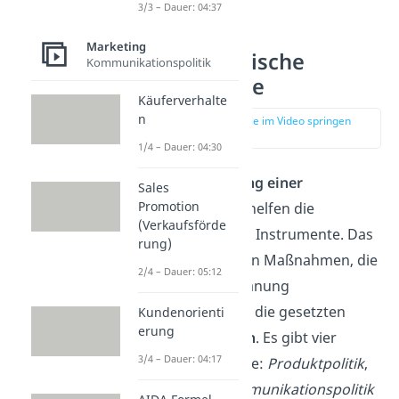
3/3 – Dauer: 04:37
Marketing
Absatzpolitische
Kommunikationspolitik
Instrumente
Käuferverhalte
n
zur Stelle im Video springen
(02:01)
1/4 – Dauer: 04:30
Bei der
Umsetzung einer
Sales
Promotion
Absatzstrategie
helfen die
(Verkaufsförde
absatzpolitischen Instrumente. Das
rung)
sind die konkreten Maßnahmen, die
2/4 – Dauer: 05:12
aus der Absatzplanung
hervorgehen, um die gesetzten
Kundenorienti
erung
Ziele zu erreichen
. Es gibt vier
3/4 – Dauer: 04:17
Hauptinstrumente:
Produktpolitik
,
Preispolitik
,
Kommunikationspolitik