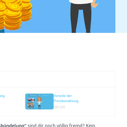
ung
Vorteile der
Preisbündelung
(00:50)
sbündelung“
sind dir noch völlig fremd? Kein