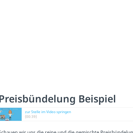
Preisbündelung Beispiel
zur Stelle im Video springen
(00:39)
Schauen wir uns die reine und die gemischte Preisbündelun