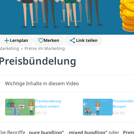
Lernplan
Merken
Link teilen
Marketing
Preise im Marketing
Preisbündelung
Wichtige Inhalte in diesem Video
Preisbündelung
Preisbündel
einfach erklärt
Beispiel
(00:13)
(00:39)
Die Begriffe
„pure bundling“
,
„mixed bundling“
oder
„Prei