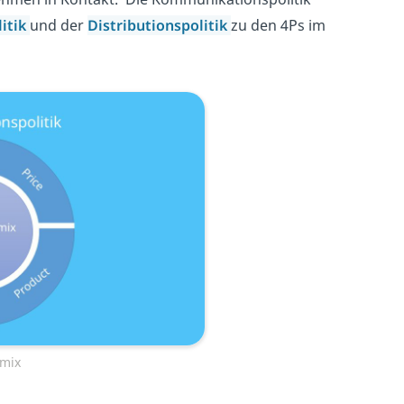
itik
und der
Distributionspolitik
zu den 4Ps im
mix