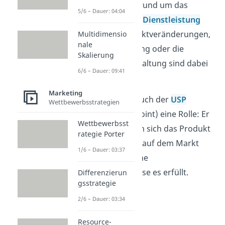
Entscheidungen rund um das
5/6 – Dauer: 04:04
Produkt
oder die
Dienstleistung
getroffen. Produktveränderungen,
Multidimensio
nale
die Namensgebung oder die
Skalierung
Verpackungsgestaltung sind dabei
6/6 – Dauer: 09:41
zentrale Themen.
Marketing
Natürlich spielt auch der
USP
Wettbewerbsstrategien
(Unique Selling Point) eine Rolle: Er
Wettbewerbsst
legt fest, wodurch sich das Produkt
rategie Porter
von den anderen auf dem Markt
1/6 – Dauer: 03:37
abhebt und welche
Kundenbedürfnisse es erfüllt.
Differenzierun
gsstrategie
2/6 – Dauer: 03:34
Resource-