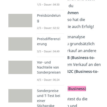
1/5 – Dauer: 04:30
konkreter
kannst du
Marketingmaßnahmen
Preisbündelun
formulieren. Nur so hat die
g
Marketingstrategie auch Erfolg!
2/5 – Dauer: 02:32
Bei der Zielgruppenanalyse
Preisdifferenzi
unterscheidest du grundsätzlich
erung
zwischen dem Verkauf an andere
3/5 – Dauer: 04:49
Unternehmen
B2B (Business-to-
Vor- und
Business)
oder dem Verkauf an den
Nachteile von
Endverbraucher
B2C (Business-to-
Sonderpreisen
Customer)
.
4/5 – Dauer: 06:24
B2B (Business-to-Business)
Sonderpreise
und T-Test bei
Beim
B2B
betrachtest du die
einer
organisatorischen und
Stichprobe