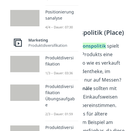
Positionierung
sanalyse
4/4 – Dauer: 07:30
Distributionspolitik (Place)
Marketing
Produktdiversifikation
Bei der
Distributionspolitik
spielt
der
Vertrieb
des Produkts eine
Produktdiversi
zentrale Rolle, also wie es verkauft
fikation
wird. Über die Ladentheke, im
1/3 – Dauer: 03:36
Online-Shop oder nur auf Messen?
Produktdiversi
Diese
Verkaufskanäle
sollten mit
fikation
den bevorzugten Einkaufsweisen
Übungsaufgab
der
Zielgruppe
übereinstimmen.
e
Anti-Aging-Cremes für ältere
2/3 – Dauer: 01:59
Personen sind zum Beispiel am
Produktdiversi
besten im Laden verfügbar, da diese