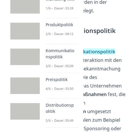
Auch
Rabatte
werden in der
1/6 – Dauer: 03:28
Preispolitik festgelegt.
Produktpolitik
Kommunikationspolitik
2/6 – Dauer: 04:12
(Promotion)
Kommunikatio
Bei der
Kommunikationspolitik
nspolitik
geht es um die Interaktion mit den
3/6 – Dauer: 05:09
Kunden und die Bekanntmachung
des Produkts sowie des
Preispolitik
Unternehmens. Das Unternehmen
4/6 – Dauer: 03:50
legt
Marketingmaßnahmen
fest, die
auf verschiedenen
Distributionsp
Marketingkanälen
umgesetzt
olitik
werden. Dazu zählen zum Beispiel
5/6 – Dauer: 05:49
Medienwerbung, Sponsoring oder