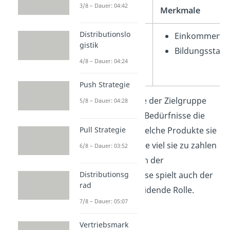
3/8 – Dauer: 04:42
Merkmale
Merkmale
Distributionslo
Geschlecht
Einkommen
gistik
Alter
Bildungsstan
4/8 – Dauer: 04:24
Wohnort
Push Strategie
Durch die Analyse der Zielgruppe
5/8 – Dauer: 04:28
weißt du, welche Bedürfnisse die
Pull Strategie
Kunden haben, welche Produkte sie
benötigen und wie viel sie zu zahlen
6/8 – Dauer: 03:52
bereit sind. Neben der
Distributionsg
Zielgruppenanalyse spielt auch der
rad
USP
eine entscheidende Rolle.
7/8 – Dauer: 05:07
2. USP –
Vertriebsmark