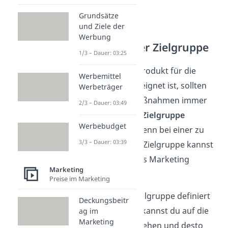
Grundsätze
und Ziele der
Werbung
1. Analyse der Zielgruppe
1/3 – Dauer: 03:25
Auch wenn das Produkt für die
Werbemittel
Allgemeinheit geeignet ist, sollten
Werbeträger
die Marketingmaßnahmen immer
2/3 – Dauer: 03:49
speziell auf eine Zielgruppe
Werbebudget
ausgelegt sein. Denn bei einer zu
3/3 – Dauer: 03:39
groß angelegten Zielgruppe kannst
du kein effizientes Marketing
Marketing
betreiben!
Preise im Marketing
Je genauer die Zielgruppe definiert
Deckungsbeitr
ist, desto besser kannst du auf die
ag im
Marketing
Bedürfnisse
eingehen und desto