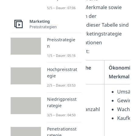
wirtschaftlichen Merkmale sowie
5/5 – Dauer: 07:06
das Kaufverhalten der
Marketing
Unternehmen. In dieser Tabelle sind
Preisstrategien
einige für die Marketingstrategie
Preisstrategie
relevante Informationen
n
zusammengefasst:
1/5 – Dauer: 05:16
Organisatorische
Ökonomisc
Hochpreisstrat
egie
Merkmale
Merkmale
2/5 – Dauer: 03:53
Branche
Umsätz
Niedrigpreisst
Firmensitz
Gewinn
rategie
Mitarbeiteranzahl
Wachst
3/5 – Dauer: 04:50
Marktanteil
Kaufkra
Penetrationsst
rategie