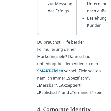
zur Messung
Unternehme
des Erfolgs
nach außen
Beziehung z
Kunden
Du brauchst Hilfe bei der
Formulierung deiner
Marketingziele? Dann schau
unbedingt bei dem Video zu den
SMART-Zielen
vorbei! Ziele sollten
nämlich immer „
S
pezifisch“,
„
M
essbar“, „
A
kzeptiert“,
„
R
ealistisch“ und „
T
erminiert“ sein!
4. Corporate Identity