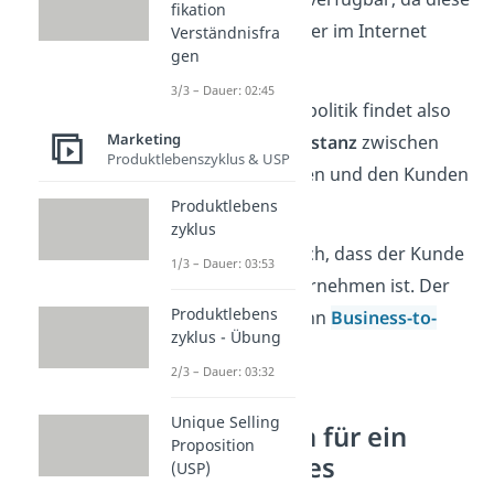
fikation
Zielgruppe weniger im Internet
Verständnisfra
gen
unterwegs ist.
3/3 – Dauer: 02:45
Die Distributionspolitik findet also
Marketing
einen Weg, die
Distanz
zwischen
Produktlebenszyklus & USP
dem Unternehmen und den Kunden
zu
überwinden
.
Produktlebens
zyklus
Es ist auch möglich, dass der Kunde
1/3 – Dauer: 03:53
ein anderes Unternehmen ist. Der
Produktlebens
Handel findet dann
Business-to-
zyklus - Übung
Business
statt.
2/3 – Dauer: 03:32
Unique Selling
Grundlagen für ein
Proposition
erfolgreiches
(USP)