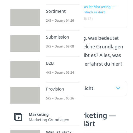
Was ist Marketing —
Sortiment
einfach erklärt
(00:12)
2/5 – Dauer: 04:26
Submission
Was ist
Marketing
, was bedeutet
Marketing und welche Grundlagen
3/5 – Dauer: 08:08
des Marketings gibt es? Alles, was
B2B
du wissen musst, erfährst du hier!
4/5 – Dauer: 05:24
Inhaltsübersicht
Provision
5/5 – Dauer: 05:36
Was ist Marketing —
Marketing
Marketing Grundlagen
einfach erklärt
Was ist SEO?