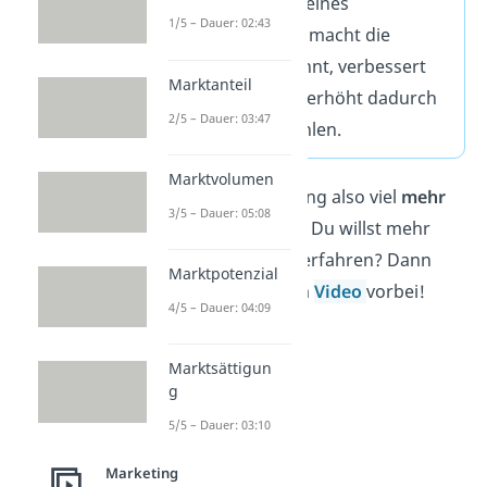
Das Marketing eines
1/5 – Dauer: 02:43
Unternehmens macht die
Produkte bekannt, verbessert
Marktanteil
das Image und erhöht dadurch
2/5 – Dauer: 03:47
die Verkaufszahlen.
Marktvolumen
Damit ist Marketing also viel
mehr
3/5 – Dauer: 05:08
als nur Werbung
. Du willst mehr
über das Thema erfahren? Dann
Marktpotenzial
schau in unserem
Video
vorbei!
4/5 – Dauer: 04:09
Marktsättigun
g
5/5 – Dauer: 03:10
Marketing