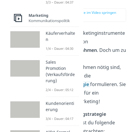
Marketing
3/3 – Dauer: 04:37
zur Stelle im Video springen
Marketing
(02:06)
Kommunikationspolitik
Die 4P’s sind Marketinginstrumente
Käuferverhalte
n
zur Umsetzung von
1/4 – Dauer: 04:30
Marketingmaßnahmen
. Doch um zu
wissen, welche
Sales
Marketingmaßnahmen nötig sind,
Promotion
(Verkaufsförde
solltest du zuerst die
rung)
Marketingstrategie
formulieren. Sie
2/4 – Dauer: 05:12
ist die
Grundlage
für ein
erfolgreiches Marketing!
Kundenorienti
erung
Um die
Marketingstrategie
3/4 – Dauer: 04:17
festzulegen, musst du folgende
Aspekte genau betrachten: