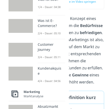
zur Stelle im Video springen
(00:12)
1/4 – Dauer: 04:38
Marketing
ist das Konzept eines
Was ist E-
Unternehmens, um die
Bedürfnisse
Commerce?
(möglicher) Kunden zu
befriedigen
.
2/4 – Dauer: 05:10
Die Aufgabe des Marketings ist also,
Customer
Veränderungen auf dem Markt zu
Journey
erkennen und mit entsprechenden
3/4 – Dauer: 05:11
Marketingmaßnahmen die
Bedürfnisse der Kunden zu erfüllen.
Kundenakquis
e
Dadurch sollen die
Gewinne
eines
4/4 – Dauer: 04:56
Unternehmens erhöht werden.
Marketing
Marktanalyse
Marketing Definition kurz
Absatzmarkt