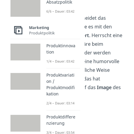
Absatzpolitik
Events.
6/6 – Dauer: 03:42
Außerdem entscheidet das
Unternehmen, wie es mit den
Marketing
Produktpolitik
Kunden
interagiert
. Herrscht eine
seriöse Atmosphäre beim
Produktinnova
tion
Kundenkontakt oder werden
Nachrichten auf eine humorvolle
1/4 – Dauer: 03:42
und freundschaftliche Weise
Produktvariati
beantwortet? All das hat
on /
Auswirkungen auf das
Image
des
Produktmodifi
kation
Unternehmens.
2/4 – Dauer: 03:14
Produktdiffere
nzierung
3/4 – Dauer: 03:54