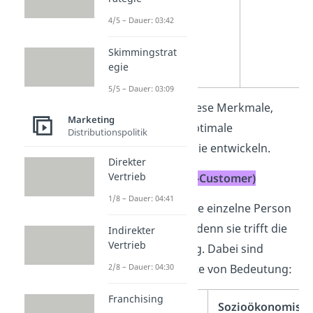
4/5 – Dauer: 03:42
Skimmingstrat
egie
5/5 – Dauer: 03:09
Betrachtest du diese Merkmale,
Marketing
kannst du eine optimale
Distributionspolitik
Marketingstrategie entwickeln.
Direkter
Vertrieb
B2C (Business-to-Customer)
1/8 – Dauer: 04:41
Beim
B2C
steht die einzelne Person
im Vordergrund, denn sie trifft die
Indirekter
Vertrieb
Kaufentscheidung. Dabei sind
folgenden Aspekte von Bedeutung:
2/8 – Dauer: 04:30
Franchising
Demografische
Sozioökonomisc