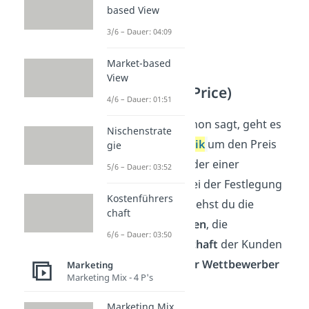
based View
3/6 – Dauer: 04:09
Market-based
View
Preispolitik (Price)
4/6 – Dauer: 01:51
Wie der Name schon sagt, geht es
Nischenstrate
bei der
Preispolitik
um den Preis
gie
eines Produkts oder einer
5/6 – Dauer: 03:52
Dienstleistung. Bei der Festlegung
Kostenführers
eines Preises beziehst du die
chaft
Produktionskosten
, die
6/6 – Dauer: 03:50
Zahlungsbereitschaft
der Kunden
und die
Preise der Wettbewerber
Marketing
Marketing Mix - 4 P's
mit ein.
Marketing Mix