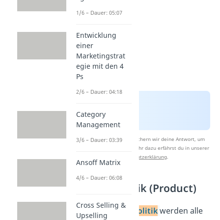
1/6 – Dauer: 05:07
Entwicklung
einer
Marketingstrat
egie mit den 4
Ps
2/6 – Dauer: 04:18
Category
Management
Nach Beantwortung speichern wir deine Antwort, um
3/6 – Dauer: 03:39
Studyflix zu verbessern. Mehr dazu erfährst du in unserer
Datenschutzerklärung
.
Ansoff Matrix
4/6 – Dauer: 06:08
Produktpolitik (Product)
Cross Selling &
Bei der
Produktpolitik
werden alle
Upselling