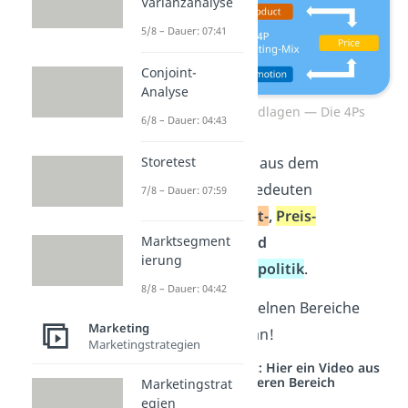
Varianzanalyse
5/8 – Dauer: 07:41
Conjoint-
Analyse
Marketing Grundlagen — Die 4Ps
6/8 – Dauer: 04:43
Die
4P’s
kommen aus dem
Storetest
Englischen und bedeuten
7/8 – Dauer: 07:59
übersetzt
Produkt-
,
Preis-
Distributions-
und
Marktsegment
ierung
Kommunikationspolitik
.
8/8 – Dauer: 04:42
Schau dir die einzelnen Bereiche
Marketing
einmal im Detail an!
Marketingstrategien
Studyflix vernetzt: Hier ein Video aus
einem anderen Bereich
Marketingstrat
egien