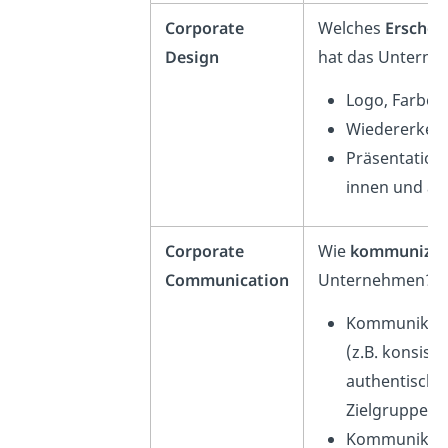
Corporate
Welches
Erschei
Design
hat das Untern
Logo, Farben
Wiedererken
Präsentation
innen und a
Corporate
Wie
kommunizie
Communication
Unternehmen?
Kommunikatio
(z.B. konsiste
authentisch) 
Zielgruppe
Kommunikatio