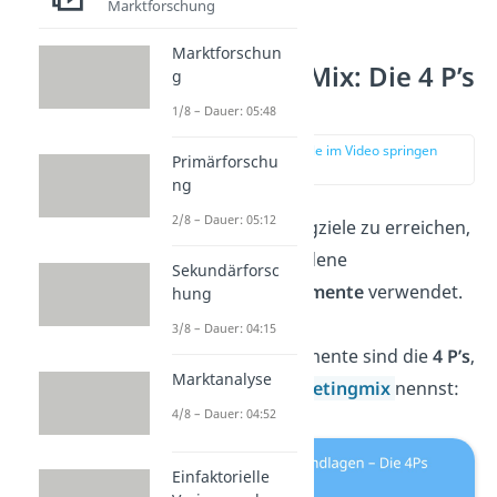
Marktforschung
Marktforschun
Marketing Mix: Die 4 P’s
g
1/8 – Dauer: 05:48
zur Stelle im Video springen
Primärforschu
(00:39)
ng
2/8 – Dauer: 05:12
Um die Marketingziele zu erreichen,
werden verschiedene
Sekundärforsc
Marketinginstrumente
verwendet.
hung
Die wichtigsten
3/8 – Dauer: 04:15
Marketinginstrumente sind die
4 P’s
,
Marktanalyse
die du auch
Marketingmix
nennst:
4/8 – Dauer: 04:52
Einfaktorielle