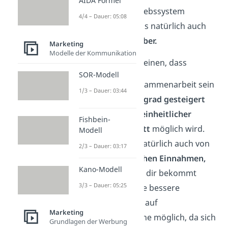
AIDA Formel
vom neuen Vertriebssystem
4/4 – Dauer: 05:08
profitierst,
tut das natürlich auch
dein
Franchisegeber.
Marketing
Modelle der Kommunikation
Hierzu zählt zum einen, dass
SOR-Modell
Durch die Zusammenarbeit sein
1/3 – Dauer: 03:44
Bekanntheitsgrad gesteigert
wird und ein
einheitlicher
Fishbein-
Markenauftritt
möglich wird.
Modell
Er profitiert natürlich auch von
2/3 – Dauer: 03:17
den
monatlichen Einnahmen,
Kano-Modell
welche er von dir bekommt
3/3 – Dauer: 05:25
Zudem ist eine bessere
Fokussierung auf
Marketing
Arbeitsbereiche möglich, da sich
Grundlagen der Werbung