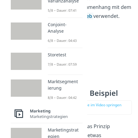
Varianzanalyse
Beispiel im Zusammenhang mit dem
5/8 – Dauer: 07:41
indirekten Vertrieb
verwendet.
Conjoint-
Analyse
6/8 – Dauer: 04:43
Storetest
7/8 – Dauer: 07:59
Marktsegment
ierung
Franchising Beispiel
8/8 – Dauer: 04:42
zur Stelle im Video springen
(01:29)
Marketing
Marketingstrategien
Wir erklären dir das Prinzip
Marketingstrat
Franchising noch etwas
egien