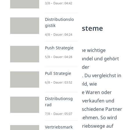
3/8 – Dauer: 04:42
Distributionslo
gistik
Vertriebssysteme
verstehen
4/8 – Dauer: 04:24
Push Strategie
Franchising ist eine wichtige
5/8 – Dauer: 04:28
Absatzform im Handel und gehört
zum Themenfeld der
Pull Strategie
Vertriebssysteme. Du vergleichst in
6/8 – Dauer: 03:52
diesem Themenfeld, wie
Unternehmen ihre Waren oder
Distributionsg
Dienstleistungen verkaufen und
rad
welche Rollen verschiedene Partner
7/8 – Dauer: 05:07
im Vertrieb übernehmen. So wird
klar, wie sich Vertriebswege auf
Vertriebsmark