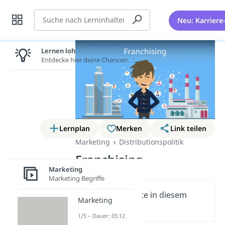
Suche
Neu: Karriere
Lernen lohnt sich!
Entdecke hier deine Chancen.
Lernplan
Merken
Link teilen
Marketing
Distributionspolitik
Franchising
Marketing
Marketing Begriffe
Wichtige Inhalte in diesem
Marketing
Video
1/5 – Dauer: 05:12