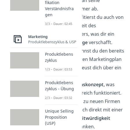
immer direkt an seine
fikation
Franchisenehmer ab.
Verständnisfra
gen
Natürlich profitierst du auch von
3/3 – Dauer: 02:45
der Bekanntheit des
Franchisegebers, was dir ein
Marketing
Produktlebenszyklus & USP
positives Image
verschafft.
Außerdem kannst du den bereits
Produktlebens
ausgearbeiteten Marketingplan
zyklus
nutzen und freust dich über ein
1/3 – Dauer: 03:53
ausgefeiltes
Produktlebens
Unternehmenskonzept,
was
zyklus - Übung
bereits erfolgreich funktioniert.
2/3 – Dauer: 03:32
Im Gegensatz zu neuen Firmen
startest du auch direkt mit einer
Unique Selling
Proposition
höheren Kreditwürdigkeit
(USP)
gegenüber Banken.