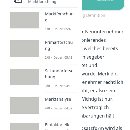
Marktforschung
Marktforschun
Franchising Definition
g
1/8 – Dauer: 05:48
So übernimmt der Neuunternehmer
ein bereits funktionierendes
Primärforschu
Geschäftsmodell,
welches bereits
ng
vorher vom Franchisegeber
2/8 – Dauer: 05:12
erfolgreich getestet und
Sekundärforsc
weiterentwickelt wurde. Merk dir,
hung
dass der Franchisenehmer
rechtlich
3/8 – Dauer: 04:15
selbstständig
bleibt, er also sein
eigener Chef ist. Wichtig ist nur,
Marktanalyse
dass er sich an die vertraglich
4/8 – Dauer: 04:52
geregelten Vereinbarungen hält.
Einfaktorielle
Franchising als
Absatzform
wird als