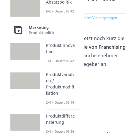
Absatzpolitik
Nachteile
6/6 – Dauer: 03:42
zur Stelle im Video springen
(02:40)
Marketing
Produktpolitik
Schauen wir uns jetzt noch kurz die
Produktinnova
Vor- und Nachteile von Franchising
tion
für jeweils den Franchisenehmer
1/4 – Dauer: 03:42
und den Franchisegeber an.
Produktvariati
on /
Produktmodifi
kation
2/4 – Dauer: 03:14
Produktdiffere
nzierung
3/4 – Dauer: 03:54