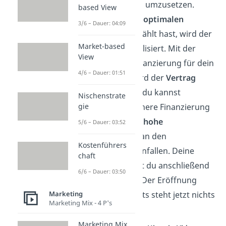
seinen Wünschen umzusetzen.
based View
Nachdem du den
optimalen
3/6 – Dauer: 04:09
Standort
ausgewählt hast, wird der
Market-based
Businessplan finalisiert. Mit der
View
Sicherung der Finanzierung für dein
4/6 – Dauer: 01:51
Unternehmen wird der
Vertrag
geschlossen und du kannst
Nischenstrate
loslegen. Eine sichere Finanzierung
gie
ist wichtig, da oft
hohe
5/6 – Dauer: 03:52
Lizenzgebühren
an den
Kostenführers
Franchisegeber anfallen. Deine
chaft
Mitarbeiter darfst du anschließend
6/6 – Dauer: 03:50
selbst einstellen. Der Eröffnung
Marketing
deines Restaurants steht jetzt nichts
Marketing Mix - 4 P's
mehr im Wege.
Marketing Mix