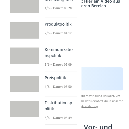
Studyflix vernetzt: Hier ein Video aus
einem anderen Bereich
1/6 – Dauer: 03:28
Produktpolitik
2/6 – Dauer: 04:12
Kommunikatio
nspolitik
3/6 – Dauer: 05:09
Preispolitik
4/6 – Dauer: 03:50
Nach Beantwortung speichern wir deine Antwort, um
Studyflix zu verbessern. Mehr dazu erfährst du in unserer
Distributionsp
Datenschutzerklärung
.
olitik
5/6 – Dauer: 05:49
Franchising Vor- und