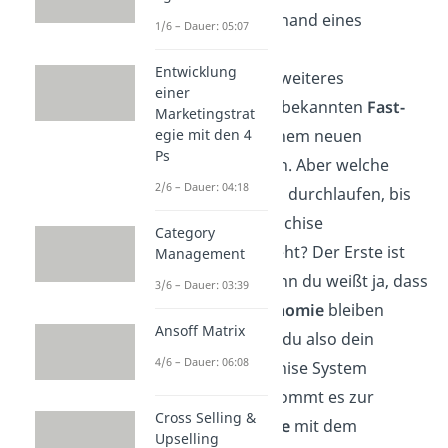
anschaulicher anhand eines
1/6 – Dauer: 05:07
Beispiels.
Entwicklung
Du möchtest ein weiteres
einer
Restaurant einer bekannten
Fast-
Marketingstrat
Food-Kette
an einem neuen
egie mit den 4
Ps
Standort eröffnen. Aber welche
2/6 – Dauer: 04:18
Schritte musst du durchlaufen, bis
dein fertiges Franchise
Category
Unternehmen steht? Der Erste ist
Management
bereits getan, denn du weißt ja, dass
3/6 – Dauer: 03:39
du in der
Gastronomie
bleiben
Ansoff Matrix
möchtest. Wenn du also dein
4/6 – Dauer: 06:08
passendes Franchise System
gefunden hast, kommt es zur
Cross Selling &
Kontaktaufnahme
mit dem
Upselling