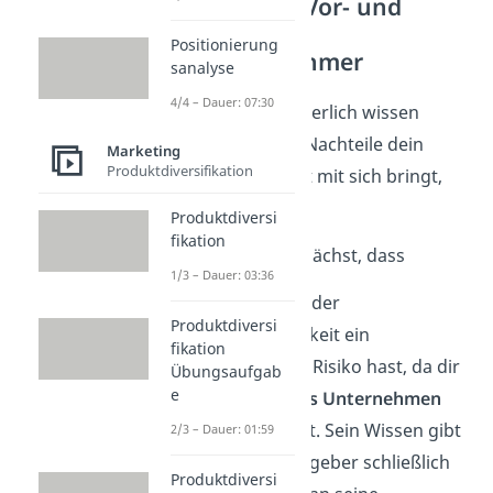
Franchising Vor- und
Nachteile:
Positionierung
Franchisenehmer
sanalyse
4/4 – Dauer: 07:30
Nun willst du sicherlich wissen
welche Vor- und Nachteile dein
Marketing
Produktdiversifikation
neues Restaurant mit sich bringt,
oder?
Produktdiversi
fikation
Ein
Vorteil
ist zunächst, dass
1/3 – Dauer: 03:36
Du zu Beginn der
Produktdiversi
Selbstständigkeit ein
fikation
vermindertes Risiko hast, da dir
Übungsaufgab
e
ein
erfahrenes Unternehmen
zur Seite steht. Sein Wissen gibt
2/3 – Dauer: 01:59
der Franchisegeber schließlich
Produktdiversi