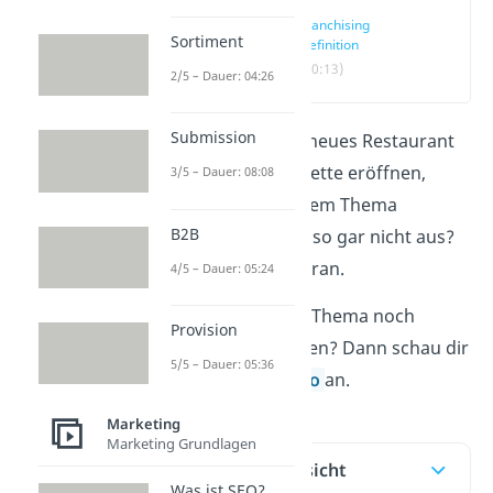
Franchising
Sortiment
Definition
(00:13)
2/5 – Dauer: 04:26
Submission
Du möchtest ein neues Restaurant
einer Fast-Food-Kette eröffnen,
3/5 – Dauer: 08:08
kennst dich mit dem Thema
B2B
Franchising
aber so gar nicht aus?
Dann bleib jetzt dran.
4/5 – Dauer: 05:24
Du möchtest das Thema noch
Provision
schneller verstehen? Dann schau dir
5/5 – Dauer: 05:36
direkt unser
Video
an.
Marketing
Marketing Grundlagen
Inhaltsübersicht
Was ist SEO?