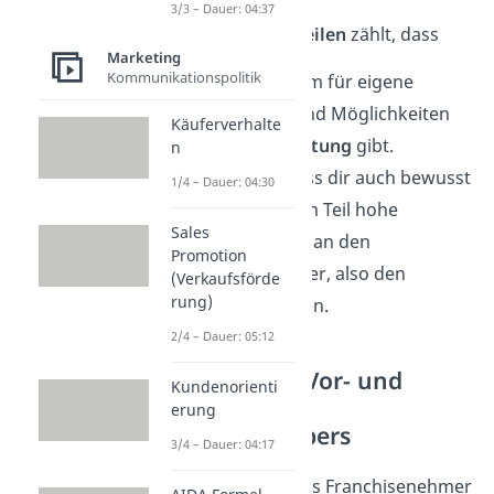
3/3 – Dauer: 04:37
Zu deinen
Nachteilen
zählt, dass
Marketing
Kommunikationspolitik
Es wenig Raum für eigene
Kreativität
und Möglichkeiten
Käuferverhalte
zur
Mitgestaltung
gibt.
n
Natürlich muss dir auch bewusst
1/4 – Dauer: 04:30
sein, dass zum Teil hohe
Sales
Prozentsätze
an den
Promotion
Franchisegeber, also den
(Verkaufsförde
rung)
Urheber gehen.
2/4 – Dauer: 05:12
Franchising Vor- und
Kundenorienti
Nachteile:
erung
Franchisegebers
3/4 – Dauer: 04:17
Aber, so wie du als Franchisenehmer