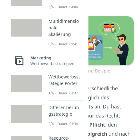
Franchisegeber.
5/6 – Dauer: 04:04
Multidimensio
nale
Skalierung
6/6 – Dauer: 09:41
Marketing
Wettbewerbsstrategien
Franchising Beispiel
Wettbewerbsst
rategie Porter
Dieser bietet unterschiedliche
1/6 – Dauer: 03:37
Schulungen
bezüglich des
Geschäftskonzepts
an. Du hast
Differenzierun
gsstrategie
schließlich nicht nur das Recht,
sondern auch die
Pflicht,
den
2/6 – Dauer: 03:34
Businessplan erfolgreich
und nach
Resource-