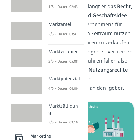
Gegenleistung erlangt er das
Recht,
1/5 – Dauer: 02:43
Name
,
Design
und
Geschäftsidee
des anderen Unternehmens für
Marktanteil
einen bestimmten Zeitraum nutzen
2/5 – Dauer: 03:47
zu dürfen, um Waren zu verkaufen
oder Dienstleistungen zu vertreiben.
Marktvolumen
Die Franchisegebühren fallen also
3/5 – Dauer: 05:08
für
Lizenzen
und
Nutzungsrechte
an und binden den
Marktpotenzial
Franchisenehmer an den -geber.
4/5 – Dauer: 04:09
Marktsättigun
g
5/5 – Dauer: 03:10
Marketing