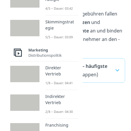
dürfen
4/5 – Dauer: 03:42
Die Franchisegebühren fallen
also für
Lizenzen
und
Skimmingstrat
egie
Nutzungsrechte
an und binden
5/5 – Dauer: 03:09
den Franchisenehmer an den -
geber.
Marketing
Distributionspolitik
Franchising — häufigste
Direkter
Vertrieb
Fragen
(ausklappen)
1/8 – Dauer: 04:41
Indirekter
Vertrieb
2/8 – Dauer: 04:30
Franchising