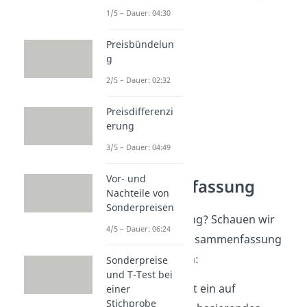
1/5 – Dauer: 04:30
Preisbündelun
g
2/5 – Dauer: 02:32
Preisdifferenzi
erung
3/5 – Dauer: 04:49
Franchising
Vor- und
Zusammenfassung
Nachteile von
Sonderpreisen
Was ist Franchising? Schauen wir
4/5 – Dauer: 06:24
uns eine kurze Zusammenfassung
zu dem Thema an:
Sonderpreise
und T-Test bei
Franchising ist ein auf
einer
Stichprobe