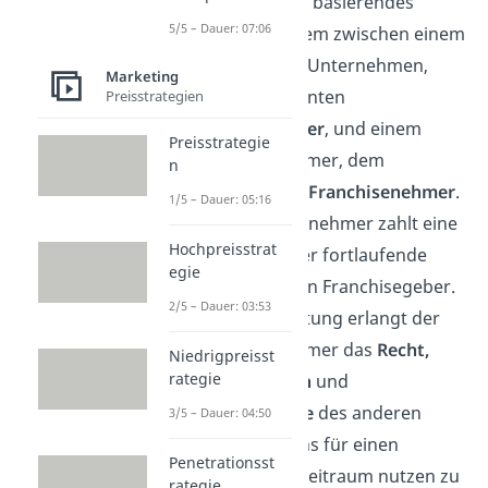
Partnerschaft basierendes
5/5 – Dauer: 07:06
Vertriebssystem zwischen einem
bestehenden Unternehmen,
Marketing
dem sogenannten
Preisstrategien
Franchisegeber
, und einem
Preisstrategie
Neuunternehmer, dem
n
sogenannten
Franchisenehmer
.
1/5 – Dauer: 05:16
Der Franchisenehmer zahlt eine
Hochpreisstrat
einmalige oder fortlaufende
egie
Gebühr an den Franchisegeber.
2/5 – Dauer: 03:53
Als Gegenleistung erlangt der
Franchisenehmer das
Recht,
Niedrigpreisst
rategie
Name
,
Design
und
Geschäftsidee
des anderen
3/5 – Dauer: 04:50
Unternehmens für einen
Penetrationsst
bestimmten Zeitraum nutzen zu
rategie