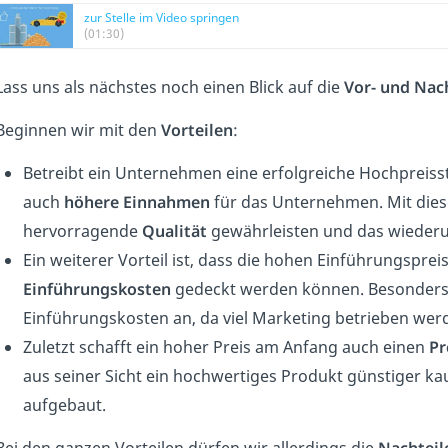
zur Stelle im Video springen
(01:30)
Lass uns als nächstes noch einen Blick auf die
Vor- und Nach
Beginnen wir mit den
Vorteilen
:
Betreibt ein Unternehmen eine erfolgreiche Hochpreisstr
auch
höhere Einnahmen
für das Unternehmen. Mit die
hervorragende
Qualität
gewährleisten und das wieder
Ein weiterer Vorteil ist, dass die hohen Einführungspr
Einführungskosten
gedeckt werden können. Besonders b
Einführungskosten an, da viel Marketing betrieben wer
Zuletzt schafft ein hoher Preis am Anfang auch einen
Pr
aus seiner Sicht ein hochwertiges Produkt günstiger ka
aufgebaut.
Bei den ganzen Vorteilen dürfen wir allerdings die
Nachteil