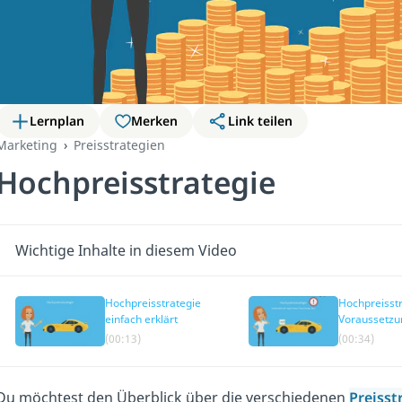
Lernplan
Merken
Link teilen
Marketing
Preisstrategien
Hochpreisstrategie
Wichtige Inhalte in diesem Video
Hochpreisstrategie
Hochpreisstr
einfach erklärt
Voraussetz
(00:13)
(00:34)
Du möchtest den Überblick über die verschiedenen
Preisst