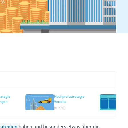
ategie
Hochpreisstrategie
ungen
Vorteile
(01:30)
rategien
haben und besonders etwas über die