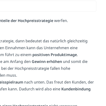
teile der Hochpreisstrategie
werfen.
ategie, dann bedeutet das natürlich gleichzeitig
sen Einnahmen kann das Unternehmen eine
um führt zu einem
positiven Produktimage
.
eise am Anfang den
Gewinn erhöhen
und somit die
ei der Hochpreisstrategie fallen hohe
den muss.
eisspielraum
nach unten. Das freut den Kunden, der
ufen kann. Dadurch wird also eine
Kundenbindung
e einer Hochpreisstrategie
nicht vergessen.