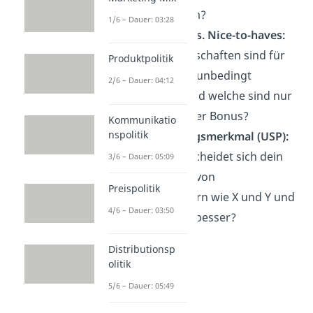
bietest du ihm?
1/6 – Dauer: 03:28
Must-haves vs. Nice-to-haves:
Welche Eigenschaften sind für
Produktpolitik
dein Produkt unbedingt
2/6 – Dauer: 04:12
notwendig und welche sind nur
ein zusätzlicher Bonus?
Kommunikatio
nspolitik
Alleinstellungsmerkmal (USP):
Worin unterscheidet sich dein
3/6 – Dauer: 05:09
Angebot klar von
Preispolitik
Wettbewerbern wie X und Y und
4/6 – Dauer: 03:50
warum ist es besser?
Distributionsp
olitik
5/6 – Dauer: 05:49