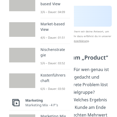
based View
3/6 – Dauer: 04:09
Market-based
View
Nach Beantwortung speichern wir deine Antwort, um
Studyflix zu verbessern. Mehr dazu erfährst du in unserer
4/6 – Dauer: 01:51
Datenschutzerklärung
.
Nischenstrate
gie
Leitfragen zum „Product“
5/6 – Dauer: 03:52
Zielsegment:
Für wen genau ist
Kostenführers
dein Angebot gedacht und
chaft
welches konkrete Problem löst
6/6 – Dauer: 03:50
du für diese Zielgruppe?
Kernnutzen:
Welches Ergebnis
Marketing
Marketing Mix - 4 P's
bekommt der Kunde am Ende
und welchen echten Mehrwert
Marketing Mix