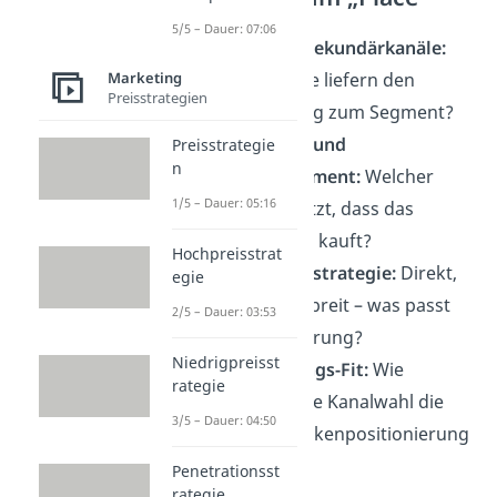
5/5 – Dauer: 07:06
Primär- und Sekundärkanäle:
Welche Kanäle liefern den
Marketing
Preisstrategien
besten Zugang zum Segment?
Reichweiten- und
Preisstrategie
n
Zugangsargument:
Welcher
1/5 – Dauer: 05:16
Nachweis stützt, dass das
Segment dort kauft?
Hochpreisstrat
Distributionsstrategie:
Direkt,
egie
selektiv oder breit – was passt
2/5 – Dauer: 03:53
zur Positionierung?
Niedrigpreisst
Positionierungs-Fit:
Wie
rategie
unterstützt die Kanalwahl die
3/5 – Dauer: 04:50
gewählte Markenpositionierung
konkret?
Penetrationsst
rategie