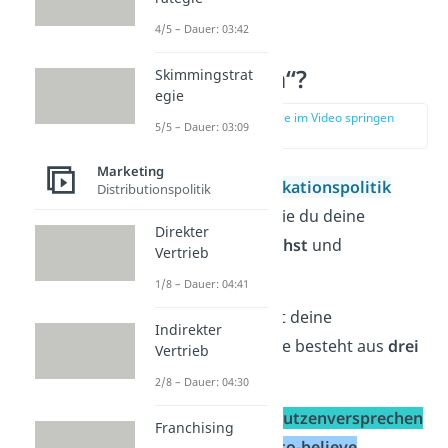
4/5 – Dauer: 03:42
Was ist die
„Promotion“?
Skimmingstrat
egie
zur Stelle im Video springen
5/5 – Dauer: 03:09
(03:18)
Marketing
Bei der
Kommunikationspolitik
Distributionspolitik
geht es darum, wie du deine
Direkter
Zielgruppe
erreichst
und
Vertrieb
überzeugst
.
1/8 – Dauer: 04:41
Der Startpunkt ist deine
Indirekter
Kernbotschaft
. Sie besteht aus
drei
Vertrieb
Teilen
:
2/8 – Dauer: 04:30
1.
einem klaren
Nutzenversprechen
Franchising
2.
einem
Reason-to-believe