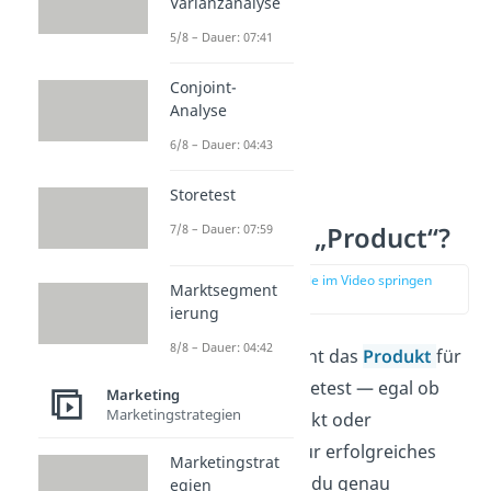
Varianzanalyse
5/8 – Dauer: 07:41
Conjoint-
Analyse
6/8 – Dauer: 04:43
Storetest
7/8 – Dauer: 07:59
Was ist das „Product“?
zur Stelle im Video springen
Marktsegment
(01:08)
ierung
8/8 – Dauer: 04:42
Im Marketing steht das
Produkt
für
alles, was du anbietest — egal ob
Marketing
Marketingstrategien
physisches Produkt oder
Dienstleistung. Für erfolgreiches
Marketingstrat
Marketing musst du genau
egien