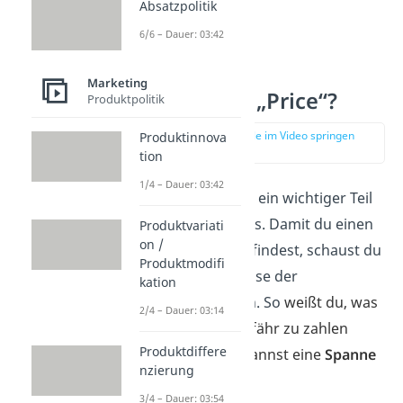
Absatzpolitik
6/6 – Dauer: 03:42
Marketing
Was ist der „Price“?
Produktpolitik
zur Stelle im Video springen
Produktinnova
(01:44)
tion
1/4 – Dauer: 03:42
Auch der
Preis
ist ein wichtiger Teil
deines Marketings. Damit du einen
Produktvariati
on /
passenden Preis
findest, schaust du
Produktmodifi
dir zuerst die Preise der
kation
Wettbewerber
an. So
weißt du, was
2/4 – Dauer: 03:14
die Kunden ungefähr zu zahlen
Produktdiffere
bereit sind und kannst eine
Spanne
nzierung
festlegen.
3/4 – Dauer: 03:54