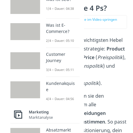
Was sind die 4 Ps?
1/4 – Dauer: 04:38
zur Stelle im Video springen
(00:16)
Was ist E-
Commerce?
Die 4 Ps sind die wichtigsten Hebel
2/4 – Dauer: 05:10
deiner Marketingstrategie:
Product
Customer
(
Produktpolitik
),
Price
(
Preispolitik
),
Journey
Place
(
Distributionspolitik
) und
3/4 – Dauer: 05:11
Promotion
(
Kommunikationspolitik
).
Kundenakquis
e
Gemeinsam bilden sie den
4/4 – Dauer: 04:56
Marketing-Mix, um alle
Marketing
Marketingentscheidungen
Marktanalyse
aufeinander abzustimmen
. So passt
dein Preis zur Positionierung, dein
Absatzmarkt