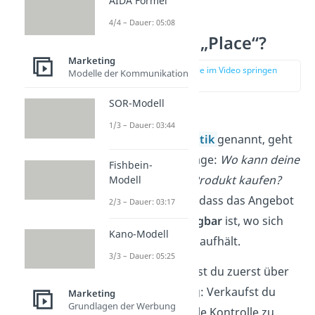
AIDA Formel
4/4 – Dauer: 05:08
Was ist der „Place“?
Marketing
zur Stelle im Video springen
Modelle der Kommunikation
(02:40)
SOR-Modell
Beim Place, auch
1/3 – Dauer: 03:44
Distributionspolitik
genannt, geht
es um die Kernfrage:
Wo kann deine
Fishbein-
Zielgruppe dein Produkt kaufen?
Modell
Wichtig ist dabei, dass das Angebot
2/3 – Dauer: 03:17
genau dort
verfügbar
ist, wo sich
Kano-Modell
deine
Zielgruppe
aufhält.
3/3 – Dauer: 05:25
Dabei entscheidest du zuerst über
den Vertriebsweg: Verkaufst du
Marketing
Grundlagen der Werbung
direkt, um die volle Kontrolle zu