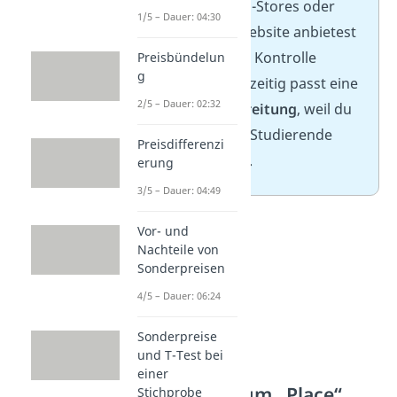
direkt über App-Stores oder
1/5 – Dauer: 04:30
deine eigene Website anbietest
und so die volle Kontrolle
Preisbündelun
g
behältst. Gleichzeitig passt eine
2/5 – Dauer: 02:32
intensive Verbreitung
, weil du
möglichst viele Studierende
Preisdifferenzi
erreichen willst.
erung
3/5 – Dauer: 04:49
Vor- und
Nachteile von
Sonderpreisen
4/5 – Dauer: 06:24
Sonderpreise
und T-Test bei
einer
Leitfragen zum „Place“
Stichprobe