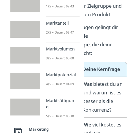
Vertriebskanal zur Zielgruppe und
1/5 – Dauer: 02:43
deine Botschaft zum Produkt.
Marktanteil
Mithilfe dieser Fragen gelingt dir
2/5 – Dauer: 03:47
eine
wirkungsvolle
Marketingstrategie
, die deine
Marktvolumen
Zielperson anspricht:
3/5 – Dauer: 05:08
P
Deine Kernfrage
Marktpotenzial
Product
Was
bietest du an
4/5 – Dauer: 04:09
und warum ist es
Marktsättigun
besser als die
g
Konkurrenz?
5/5 – Dauer: 03:10
Price
Wie
viel kostet es
Marketing