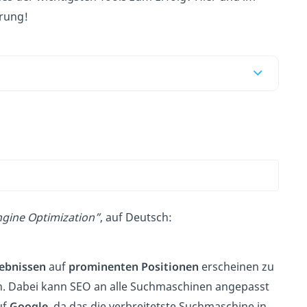
rung!
ngine Optimization”
, auf Deutsch:
ebnissen
auf
prominenten Positionen
erscheinen zu
n. Dabei kann SEO an alle Suchmaschinen angepasst
uf
Google
, da das die verbreitetste Suchmaschine in