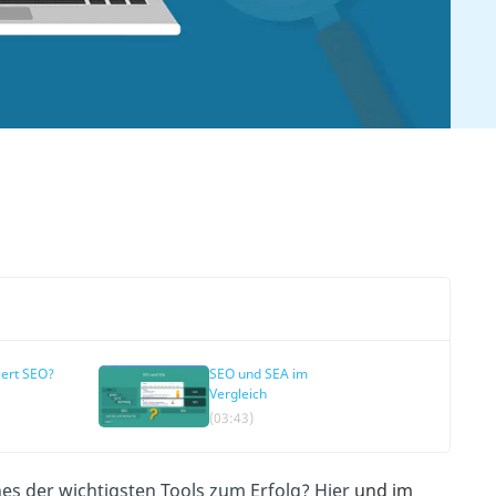
iert SEO?
SEO und SEA im
Vergleich
(03:43)
nes der wichtigsten Tools zum Erfolg? Hier
und im