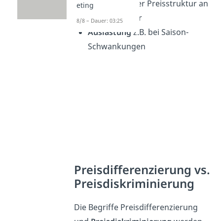
Anpassung
der Preisstruktur an
eting
Wettbewerber
8/8 – Dauer: 03:25
Auslastung
z.B. bei Saison-
Schwankungen
Preisdifferenzierung vs.
Preisdiskriminierung
Die Begriffe Preisdifferenzierung