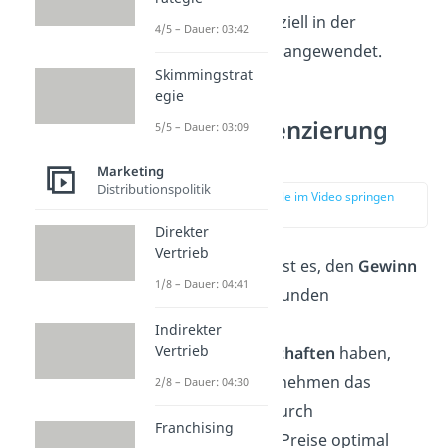
genannt und speziell in der
4/5 – Dauer: 03:42
Marketing Praxis angewendet.
Skimmingstrat
egie
Preisdifferenzierung
5/5 – Dauer: 03:09
Vorteile
Marketing
Distributionspolitik
zur Stelle im Video springen
(04:09)
Direkter
Vertrieb
Das primäre Ziel ist es, den
Gewinn
1/8 – Dauer: 04:41
zu
steigern
. Da Kunden
unterschiedliche
Indirekter
Vertrieb
Zahlungsbereitschaften
haben,
versuchen Unternehmen das
2/8 – Dauer: 04:30
Marktpotential durch
Franchising
unterschiedliche Preise optimal