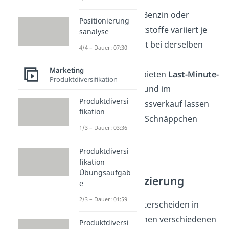
Der Preis für Benzin oder
Positionierung
sonstige Kraftstoffe variiert je
sanalyse
nach Tageszeit bei derselben
4/4 – Dauer: 07:30
Tankstelle.
Marketing
Reiseportale bieten
Last-Minute-
Produktdiversifikation
Angebote
an und im
Produktdiversi
Sommerschlussverkauf lassen
fikation
sich günstige Schnäppchen
1/3 – Dauer: 03:36
ergattern.
Produktdiversi
fikation
Sachliche
Übungsaufgab
Preisdifferenzierung
e
2/3 – Dauer: 01:59
Unternehmen unterscheiden in
diesem Fall zwischen verschiedenen
Produktdiversi