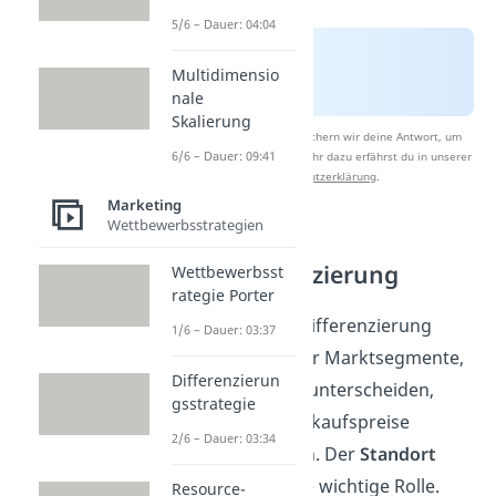
5/6 – Dauer: 04:04
Multidimensio
nale
Skalierung
Nach Beantwortung speichern wir deine Antwort, um
6/6 – Dauer: 09:41
Studyflix zu verbessern. Mehr dazu erfährst du in unserer
Datenschutzerklärung
.
Marketing
Wettbewerbsstrategien
Räumliche
Preisdifferenzierung
Wettbewerbsst
rategie Porter
Räumliche Preisdifferenzierung
1/6 – Dauer: 03:37
bedeutet, dass für Marktsegmente,
Differenzierun
die sich regional unterscheiden,
gsstrategie
verschiedene Verkaufspreise
2/6 – Dauer: 03:34
bestimmt werden. Der
Standort
spielt hierbei eine wichtige Rolle.
Resource-