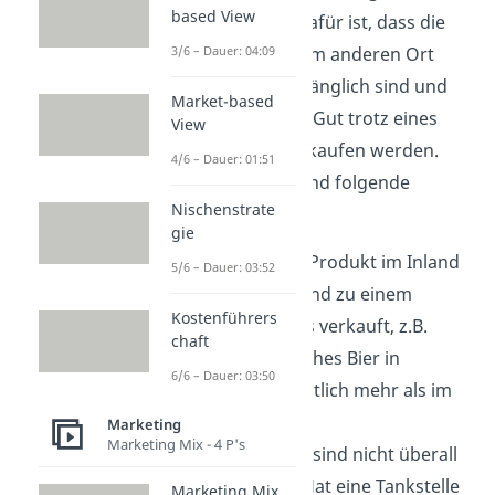
based View
Voraussetzung dafür ist, dass die
Produkte an einem anderen Ort
3/6 – Dauer: 04:09
nicht einfach zugänglich sind und
Market-based
dass Kunden das Gut trotz eines
View
höheren Preises kaufen werden.
4/6 – Dauer: 01:51
Beispiele dafür sind folgende
Nischenstrate
Situationen:
gie
Ein gängiges Produkt im Inland
5/6 – Dauer: 03:52
wird im Ausland zu einem
Kostenführers
höheren Preis verkauft, z.B.
chaft
kostet Deutsches Bier in
6/6 – Dauer: 03:50
Südkorea deutlich mehr als im
Heimatland.
Marketing
Marketing Mix - 4 P's
Benzinpreise
sind nicht überall
gleich hoch. Hat eine Tankstelle
Marketing Mix