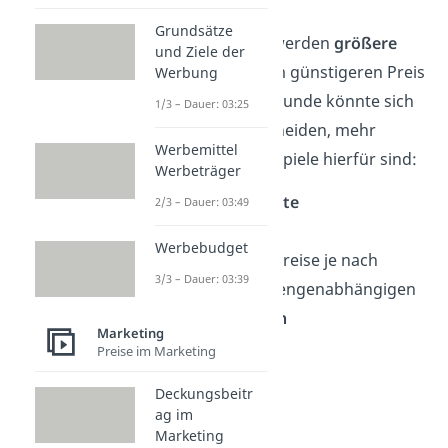
Grundsätze
Bei dieser Form werden
größere
und Ziele der
Mengen
zu einem günstigeren Preis
Werbung
angeboten. Der Kunde könnte sich
1/3 – Dauer: 03:25
dann dazu entscheiden, mehr
Werbemittel
einzukaufen. Beispiele hierfür sind:
Werbeträger
Mengenrabatte
2/3 – Dauer: 03:49
Kauf 3 zahl 2
Werbebudget
Stufung der Preise je nach
3/3 – Dauer: 03:39
Menge bei mengenabhängigen
Staffelpreisen
Marketing
Preise im Marketing
Deckungsbeitr
ag im
Marketing