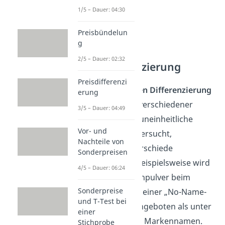
1/5 – Dauer: 04:30
Preisbündelun
g
Sonstige
2/5 – Dauer: 02:32
Preisdifferenzierung
Preisdifferenzi
Bei der
verdeckten Differenzierung
erung
liegen aufgrund verschiedener
3/5 – Dauer: 04:49
Nachfragetypen uneinheitliche
Vor- und
Preise vor. Man versucht,
Nachteile von
Produktionsunterschiede
Sonderpreisen
vorzutäuschen. Beispielsweise wird
4/5 – Dauer: 06:24
das gleiche Waschpulver beim
Sonderpreise
Discounter unter einer „No-Name-
und T-Test bei
Marke“ billiger angeboten als unter
einer
einem bekannten Markennamen.
Stichprobe