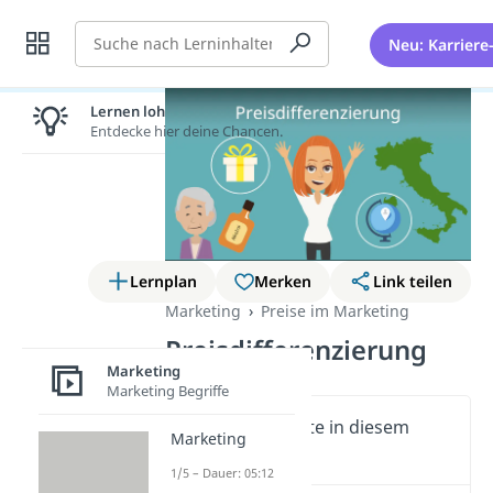
Suche
Neu: Karriere
Lernen lohnt sich!
Entdecke hier deine Chancen.
Lernplan
Merken
Link teilen
Marketing
Preise im Marketing
Preisdifferenzierung
Marketing
Marketing Begriffe
Wichtige Inhalte in diesem
Marketing
Video
1/5 – Dauer: 05:12