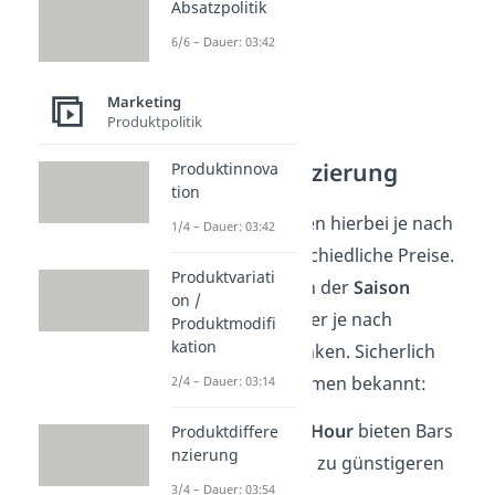
Absatzpolitik
6/6 – Dauer: 03:42
Marketing
Produktpolitik
Zeitliche
Preisdifferenzierung
Produktinnova
tion
Anbieter verlangen hierbei je nach
1/4 – Dauer: 03:42
Zeitpunkt
unterschiedliche Preise.
Produktvariati
Diese können von der
Saison
on /
abhängig sein oder je nach
Produktmodifi
kation
Tageszeit
schwanken. Sicherlich
sind dir diese Formen bekannt:
2/4 – Dauer: 03:14
In der
Happy Hour
bieten Bars
Produktdiffere
nzierung
ihre Getränke zu günstigeren
3/4 – Dauer: 03:54
Preisen an.