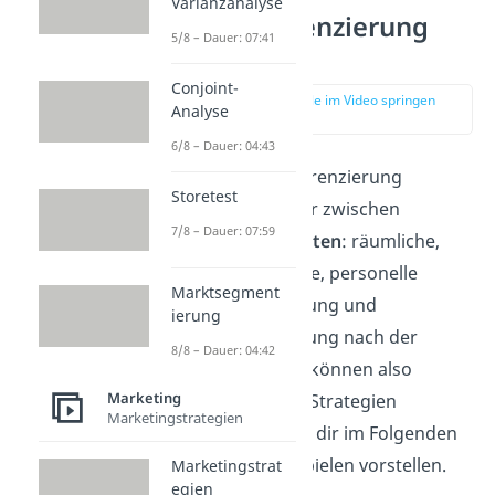
Varianzanalyse
Preisdifferenzierung
5/8 – Dauer: 07:41
Arten
Conjoint-
zur Stelle im Video springen
Analyse
(00:35)
6/8 – Dauer: 04:43
Bei der Preisdifferenzierung
Storetest
unterscheiden wir zwischen
7/8 – Dauer: 07:59
verschiedenen
Arten
: räumliche,
zeitliche, sachliche, personelle
Marktsegment
Preisdifferenzierung und
ierung
Preisdifferenzierung nach der
8/8 – Dauer: 04:42
Menge. Anbieter können also
Marketing
unterschiedliche Strategien
Marketingstrategien
verfolgen, die wir dir im Folgenden
anhand von Beispielen vorstellen.
Marketingstrat
egien