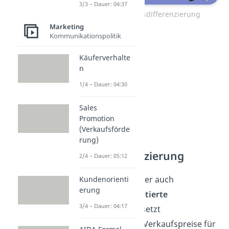
3/3 – Dauer: 04:37
Sachliche Preisdifferenzierung
Marketing
Kommunikationspolitik
Käuferverhalte
n
1/4 – Dauer: 04:30
Sales
Promotion
(Verkaufsförde
rung)
Personelle
Preisdifferenzierung
2/4 – Dauer: 05:12
Die personelle oder auch
Kundenorienti
erung
zielgruppenorientierte
3/4 – Dauer: 04:17
Differenzierung
setzt
unterschiedliche Verkaufspreise für