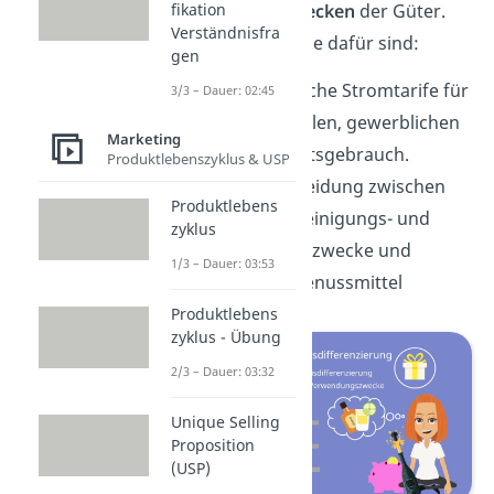
Verwendungszwecken
der Güter.
fikation
Verständnisfra
Bekannte Beispiele dafür sind:
gen
Unterschiedliche Stromtarife für
3/3 – Dauer: 02:45
den industriellen, gewerblichen
Marketing
oder Haushaltsgebrauch.
Produktlebenszyklus & USP
Die Unterscheidung zwischen
Produktlebens
Alkohol für Reinigungs- und
zyklus
Desinfektionszwecke und
1/3 – Dauer: 03:53
Alkohol als Genussmittel
Produktlebens
zyklus - Übung
2/3 – Dauer: 03:32
Unique Selling
Proposition
(USP)