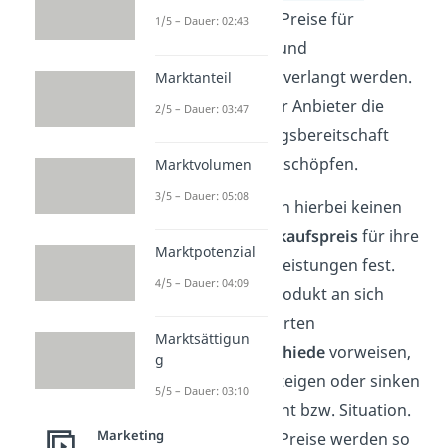
unterschiedliche Preise für
1/5 – Dauer: 02:43
identische Sach- und
Dienstleistungen verlangt werden.
Marktanteil
Dadurch kann der Anbieter die
2/5 – Dauer: 03:47
maximale Zahlungsbereitschaft
seiner Kunden abschöpfen.
Marktvolumen
3/5 – Dauer: 05:08
Die Anbieter legen hierbei keinen
einheitlichen
Verkaufspreis
für ihre
Marktpotenzial
Sach- und Dienstleistungen fest.
4/5 – Dauer: 04:09
Zwar kann das Produkt an sich
keine nennenswerten
Marktsättigun
Qualitätsunterschiede
vorweisen,
g
doch die Preise steigen oder sinken
5/5 – Dauer: 03:10
je nach Konsument bzw. Situation.
Marketing
Kurz gesagt: Die Preise werden so