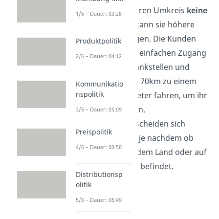
im unmittelbaren Umkreis
keine
1/6 – Dauer: 03:28
Konkurrenz
, kann sie höhere
Preise verlangen. Die Kunden
Produktpolitik
haben keinen einfachen Zugang
2/6 – Dauer: 04:12
zu anderen Tankstellen und
werden kaum 70km zu einem
Kommunikatio
nspolitik
anderen Anbieter fahren, um ihr
Auto zu tanken.
3/6 – Dauer: 05:09
Zudem unterscheiden sich
Preispolitik
Benzinpreise, je nachdem ob
4/6 – Dauer: 03:50
man sich auf dem Land oder auf
der Autobahn befindet.
Distributionsp
olitik
5/6 – Dauer: 05:49