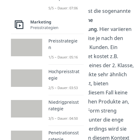
5/5 – Dauer: 07:06
Eine weitere Art ist die sogenannte
leistungsbezogene
Marketing
Preisstrategien
Preisdifferenzierung
. Hier variieren
die gesetzten Preise je nach den
Preisstrategie
Bedürfnissen des Kunden. Ein
n
1.Klasse Bahnticket kostet z.B.
1/5 – Dauer: 05:16
deutlich mehr als eines der 2. Klasse,
Hochpreisstrat
obwohl die Produkte sehr ähnlich
egie
sind. Wie du siehst, bieten
2/5 – Dauer: 03:53
Unternehmen in diesem Fall keine
komplett identischen Produkte an,
Niedrigpreisst
rategie
weswegen diese Form streng
3/5 – Dauer: 04:50
genommen nicht unter die enge
Definition fällt. Allerdings wird sie
Penetrationsst
trotzdem häufig in diesem Kontext
rategie