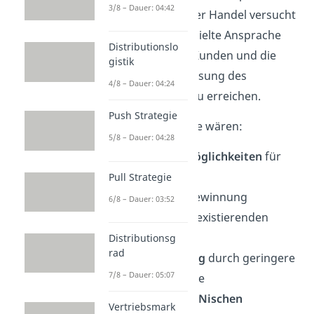
3/8 – Dauer: 04:42
abzuschöpfen. Der Handel versucht
das durch die gezielte Ansprache
Distributionslo
möglichst vieler Kunden und die
gistik
positive Beeinflussung des
4/8 – Dauer: 04:24
Kaufverhaltens, zu erreichen.
Push Strategie
Einige der Vorteile wären:
5/8 – Dauer: 04:28
Mehr
Wahlmöglichkeiten
für
Kunden
Pull Strategie
Neukundengewinnung
6/8 – Dauer: 03:52
Bindung
von existierenden
Kunden
Distributionsg
rad
Lagerräumung
durch geringere
7/8 – Dauer: 05:07
Lagerbestände
Besetzen von
Nischen
Vertriebsmark