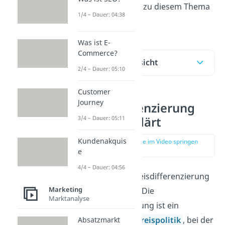
wichtigsten Infos zu diesem Thema
1/4 – Dauer: 04:38
zusammen!
Was ist E-
Commerce?
Inhaltsübersicht
2/4 – Dauer: 05:10
Customer
Journey
Preisdifferenzierung
einfach erklärt
3/4 – Dauer: 05:11
Kundenakquis
zur Stelle im Video springen
(00:11)
e
4/4 – Dauer: 04:56
Eine mögliche Preisdifferenzierung
Marketing
Definition lautet: Die
Marktanalyse
Preisdifferenzierung ist ein
Instrument der
Preispolitik
, bei der
Absatzmarkt