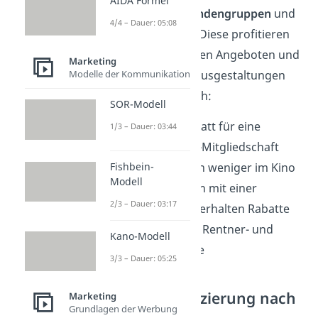
AIDA Formel
verschiedene Kundengruppen
und
4/4 – Dauer: 05:08
Marktsegmente. Diese profitieren
dann von speziellen Angeboten und
Marketing
Rabatten. Diese Ausgestaltungen
Modelle der Kommunikation
sind dabei möglich:
SOR-Modell
Studentenrabatt für eine
1/3 – Dauer: 03:44
Fitnessstudio-Mitgliedschaft
Schüler zahlen weniger im Kino
Fishbein-
Modell
Stammkunden mit einer
2/3 – Dauer: 03:17
Kundenkarte erhalten Rabatte
Verschiedene Rentner- und
Kano-Modell
Familienpreise
3/3 – Dauer: 05:25
Preisdifferenzierung nach
Marketing
Grundlagen der Werbung
der Menge