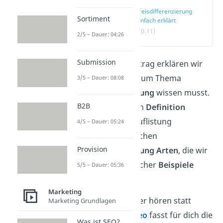
Preisdifferenzierung
Sortiment
einfach erklärt
(00:11)
2/5 – Dauer: 04:26
Submission
Im folgenden Beitrag erklären wir
dir alles, was du zum Thema
3/5 – Dauer: 08:08
Preisdifferenzierung
wissen musst.
B2B
Nach einer kurzen
Definition
findest du eine Auflistung
4/5 – Dauer: 05:24
der unterschiedlichen
Provision
Preisdifferenzierung Arten
, die wir
anhand ausführlicher
Beispiele
5/5 – Dauer: 05:36
darstellen.
Marketing
Du möchtest lieber hören statt
Marketing Grundlagen
lesen? Unser
Video
fasst für dich die
Was ist SEO?