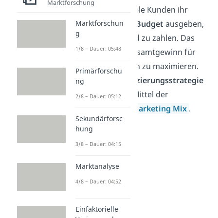
Marktforschung
gestaltet, dass viele Kunden ihr
größtmögliches Budget
ausgeben,
Marktforschun
g
das sie bereit sind zu zahlen. Das
1/8 – Dauer: 05:48
Ziel
ist es, den Gesamtgewinn für
das Unternehmen zu maximieren.
Primärforschu
Die
Preisdifferenzierungsstrategie
ng
ist ein beliebtes Mittel der
2/8 – Dauer: 05:12
Preispolitik des
Marketing Mix
.
Sekundärforsc
hung
3/8 – Dauer: 04:15
Marktanalyse
4/8 – Dauer: 04:52
Einfaktorielle