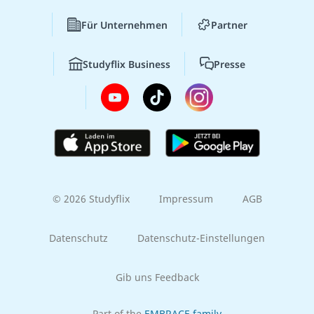
Für Unternehmen
Partner
Studyflix Business
Presse
© 2026 Studyflix
Impressum
AGB
Datenschutz
Datenschutz-Einstellungen
Gib uns Feedback
Part of the
EMBRACE family