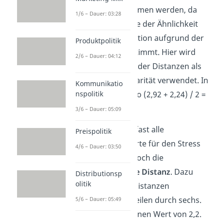
Distanz übernommen werden, da
1/6 – Dauer: 03:28
hier die Rangfolge der Ähnlichkeit
nicht mit der Position aufgrund der
Produktpolitik
Distanz übereinstimmt. Hier wird
2/6 – Dauer: 04:12
der Durchschnitt der Distanzen als
Wert für die Disparität verwendet. In
Kommunikatio
unserem Falle also (2,92 + 2,24) / 2 =
nspolitik
2,58.
3/6 – Dauer: 05:09
Somit haben wir fast alle
Preispolitik
notwendigen Werte für den Stress
4/6 – Dauer: 03:50
2. Uns fehlt nur noch die
durchschnittliche Distanz
. Dazu
Distributionsp
olitik
rechnen wir die Distanzen
zusammen und teilen durch sechs.
5/6 – Dauer: 05:49
So erhalten wir einen Wert von 2,2.