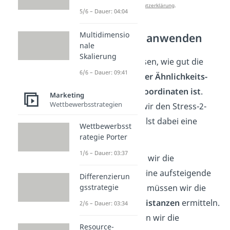
Datenschutzerklärung
.
5/6 – Dauer: 04:04
Multidimensio
Stress-2-Test anwenden
nale
Skalierung
Nun willst du wissen, wie gut die
6/6 – Dauer: 09:41
Lösung der mit der Ähnlichkeits-
MDS erstellten Koordinaten ist
.
Marketing
Wettbewerbsstrategien
Dazu benötigen wir den Stress-2-
Test. Du unterstellst dabei eine
Wettbewerbsst
Euklidmetrik.
rategie Porter
1/6 – Dauer: 03:37
Zunächst bringen wir die
Ähnlichkeiten in eine aufsteigende
Differenzierun
Reihenfolge. Jetzt müssen wir die
gsstrategie
reproduzierten Distanzen
ermitteln.
2/6 – Dauer: 03:34
Hierfür verwenden wir die
Resource-