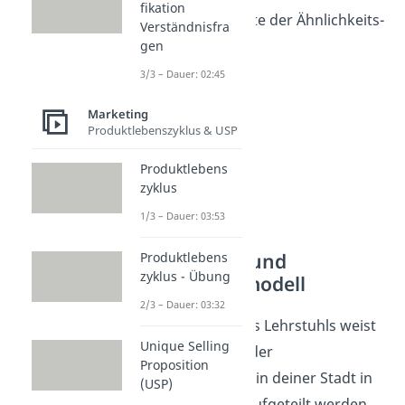
fikation
ausreichende Güte der Ähnlichkeits-
Verständnisfra
MDS vor.
gen
3/3 – Dauer: 02:45
Marketing
Produktlebenszyklus & USP
Produktlebens
zyklus
1/3 – Dauer: 03:53
Idealpunkt- und
Produktlebens
zyklus - Übung
Idealvektormodell
2/3 – Dauer: 03:32
Der Professor des Lehrstuhls weist
Unique Selling
darauf hin, dass der
Proposition
Lebkuchenmarkt in deiner Stadt in
(USP)
zwei Segmente
aufgeteilt werden