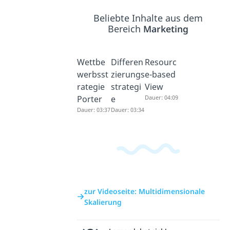
Beliebte Inhalte aus dem
Bereich
Marketing
Wettbe
Differen
Resourc
werbsst
zierungs
e-based
rategie
strategi
View
Porter
e
Dauer: 04:09
Dauer: 03:37
Dauer: 03:34
zur Videoseite: Multidimensionale
Skalierung