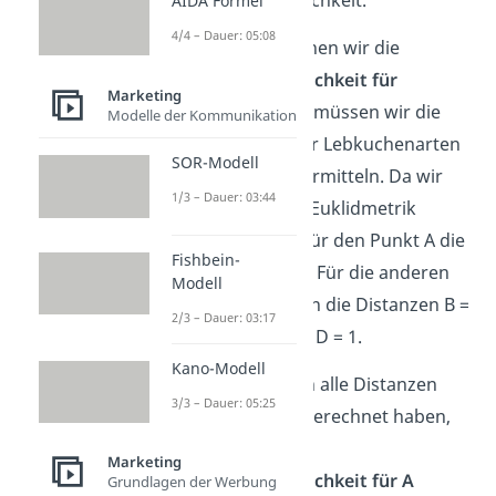
Kaufwahrscheinlichkeit.
AIDA Formel
4/4 – Dauer: 05:08
Zunächst berechnen wir die
Kaufwahrscheinlichkeit für
Marketing
Segment 1
. Dazu müssen wir die
Modelle der Kommunikation
Distanzen der vier Lebkuchenarten
SOR-Modell
zum Idealpunkt ermitteln. Da wir
1/3 – Dauer: 03:44
erneut von einer Euklidmetrik
ausgehen, sieht für den Punkt A die
Fishbein-
Distanz so aus: … Für die anderen
Modell
drei Punkte lauten die Distanzen B =
2/3 – Dauer: 03:17
1,41, C = 1,12 und D = 1.
Kano-Modell
Nachdem wir nun alle Distanzen
3/3 – Dauer: 05:25
zum Idealpunkt berechnet haben,
können wir die
Marketing
Kaufwahrscheinlichkeit für A
Grundlagen der Werbung