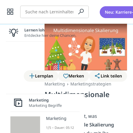
Suche
Neu: Karriere
Lernen lohnt sich!
Entdecke hier deine Chancen.
Lernplan
Merken
Link teilen
Marketing
Marketingstrategien
Multidimensionale
Marketing
Skalierung
Marketing Begriffe
Dir ist schleierhaft, was
Marketing
multidimensionale Skalierung
1/5 – Dauer: 05:12