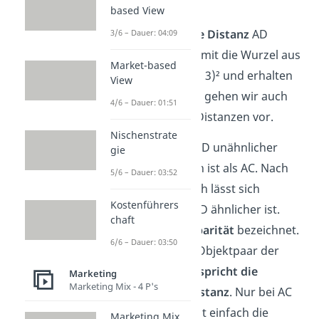
Euklidmetrik
.
based View
Für die
ähnlichste Distanz
AD
3/6 – Dauer: 04:09
berechnen wir somit die Wurzel aus
Market-based
(1,5 − 2)² plus (4 − 3)² und erhalten
View
gerundet
1,12
. So gehen wir auch
4/6 – Dauer: 01:51
für alle anderen Distanzen vor.
Nischenstrate
Wir sehen, dass BD unähnlicher
gie
geschätzt worden ist als AC. Nach
5/6 – Dauer: 03:52
der Distanz jedoch lässt sich
Kostenführers
erkennen, dass BD ähnlicher ist.
chaft
Dies wird als
Disparität
bezeichnet.
6/6 – Dauer: 03:50
Wenn bei einem Objektpaar der
Platz stimmt,
entspricht die
Marketing
Marketing Mix - 4 P's
Disparität der Distanz
. Nur bei AC
und BD kann nicht einfach die
Marketing Mix