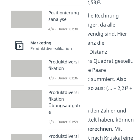
− 2,58)² + (2,24 − 2,58)².
Positionierung
Beim
Nenner
ist die Rechnung
sanalyse
deutlich aufwändiger, da alle
4/4 – Dauer: 07:30
Objektpaare notwendig sind. Hier
wird von der Distanz die
Marketing
Produktdiversifikation
durchschnittliche Distanz
abgezogen und ins Quadrat gestellt.
Produktdiversi
fikation
Dies wird über alle Paare
durchgeführt und summiert. Also
1/3 – Dauer: 03:36
sieht der Nenner so aus: (… − 2,2)² +
Produktdiversi
…
fikation
Übungsaufgab
Nachdem wir nun den Zähler und
e
den Nenner ermittelt haben, können
2/3 – Dauer: 01:59
wir den
Stress 2 berechnen
. Mit
Produktdiversi
dem Wert 0,3 liegt nach Kruskal eine