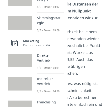
Nun können wir die
Distanzen der
4/5 – Dauer: 03:42
Schnittpunkte zum Nullpunkt
ermitteln. Diese benötigen wir zur
Skimmingstrat
egie
Berechnung der
5/5 – Dauer: 03:09
Kaufwahrscheinlichkeit bei einem
Idealvektor. Wir verwenden wieder
Marketing
Distributionspolitik
die Euklidmetrik, weshalb bei Punkt
A die Distanz lautet: Wurzel aus
Direkter
2,89² plus 2,02² = 3,52. Auch das
Vertrieb
müssen wir für die übrigen
1/8 – Dauer: 04:41
Schnittpunkte machen.
Indirekter
Jetzt haben wir alles, was nötig ist,
Vertrieb
um die Kaufwahrscheinlichkeit
2/8 – Dauer: 04:30
deiner Lebkuchen A zu berechnen.
Franchising
Wir setzen die Werte einfach ein und