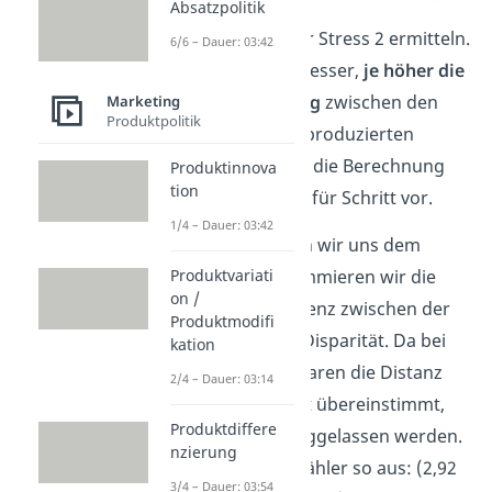
Absatzpolitik
Jetzt lässt sich der Stress 2 ermitteln.
6/6 – Dauer: 03:42
Dieser ist umso besser,
je höher die
Übereinstimmung
zwischen den
Marketing
Produktpolitik
erfragten und reproduzierten
Distanzen ist. Für die Berechnung
Produktinnova
tion
gehen wir Schritt für Schritt vor.
1/4 – Dauer: 03:42
Zunächst widmen wir uns dem
Zähler
. Dabei summieren wir die
Produktvariati
on /
quadrierte Differenz zwischen der
Produktmodifi
Distanz und der Disparität. Da bei
kation
einigen Objektpaaren die Distanz
2/4 – Dauer: 03:14
mit der Disparität übereinstimmt,
Produktdiffere
können diese weggelassen werden.
nzierung
Somit sieht der Zähler so aus: (2,92
3/4 – Dauer: 03:54