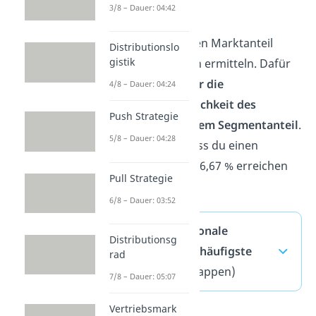
3/8 – Dauer: 04:42
erhalten
0,3040
.
Nun kannst du den Marktanteil
Distributionslo
gistik
deiner Lebkuchen ermitteln. Dafür
multiplizieren wir die
4/8 – Dauer: 04:24
Kaufwahrscheinlichkeit des
Push Strategie
Segmentes mit dem Segmentanteil
.
5/8 – Dauer: 04:28
Jetzt weißt du, dass du einen
Marktanteil von 16,67 % erreichen
Pull Strategie
kannst.
6/8 – Dauer: 03:52
Multidimensionale
Distributionsg
Skalierung — häufigste
rad
Fragen
(ausklappen)
7/8 – Dauer: 05:07
Vertriebsmark