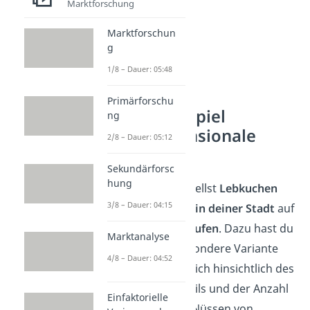
Marktforschung
Marktforschun
g
1/8 – Dauer: 05:48
Primärforschu
Rechenbeispiel
ng
multidimensionale
2/8 – Dauer: 05:12
Skalierung
Sekundärforsc
hung
Stell dir vor, du stellst
Lebkuchen
3/8 – Dauer: 04:15
her und willst sie
in deiner Stadt
auf
dem Markt
verkaufen
. Dazu hast du
Marktanalyse
dir eine ganz besondere Variante
4/8 – Dauer: 04:52
ausgedacht, die sich hinsichtlich des
Schokoladenanteils und der Anzahl
Einfaktorielle
an verwendeten Nüssen von