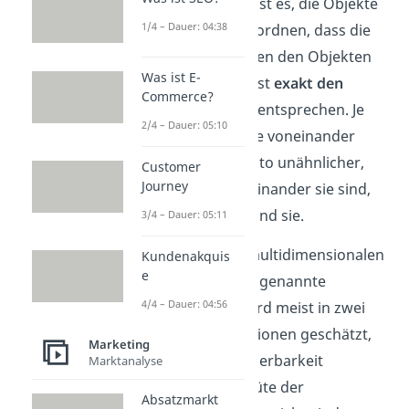
Statistik
. Ihr Ziel ist es, die Objekte
1/4 – Dauer: 04:38
räumlich so anzuordnen, dass die
Distanzen zwischen den Objekten
Was ist E-
im Raum möglichst
exakt den
Commerce?
Unähnlichkeiten
entsprechen. Je
2/4 – Dauer: 05:10
weiter die Objekte voneinander
entfernt sind, desto unähnlicher,
Customer
Journey
und je näher beieinander sie sind,
desto ähnlicher sind sie.
3/4 – Dauer: 05:11
Die
Lösung
der multidimensionalen
Kundenakquis
e
Skalierung, die sogenannte
4/4 – Dauer: 04:56
Konfiguration, wird meist in zwei
oder drei Dimensionen geschätzt,
Marketing
was die Interpretierbarkeit
Marktanalyse
erleichtert. Die Güte der
Absatzmarkt