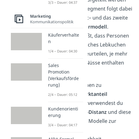
3/3 – Dauer: 04:37
kann. Das erste Segment folgt dabei
Marketing
einem
Idealpunkt
– und das zweite
Kommunikationspolitik
einem
Idealvektormodell
.
Käuferverhalte
Vektormodell heißt, dass Personen
n
des zweiten Bereiches Lebkuchen
1/4 – Dauer: 04:30
umso positiver beurteilen, je mehr
Schokolade und Nüsse enthalten
Sales
sind.
Promotion
(Verkaufsförde
Nun willst du deinen zu
rung)
erwartenden Marktanteil
2/4 – Dauer: 05:12
berechnen
. Dazu verwendest du
Kundenorienti
erneut die
Euklid-Distanz
und diese
erung
probabilistischen Modelle zur
3/4 – Dauer: 04:17
Ermittlung der