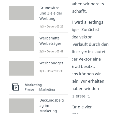
ermitteln. Somit haben wir bereits
Grundsätze
den ersten Teil geschafft.
und Ziele der
Werbung
Das
Vektormodell
wird allerdings
1/3 – Dauer: 03:25
deutlich aufwändiger. Zunächst
müssen wir den Idealvektor
Werbemittel
Werbeträger
aufstellen. Dieser verläuft durch den
Nullpunkt, weshalb er y = b·x lautet.
2/3 – Dauer: 03:49
Wir wissen, dass der Vektor eine
Werbebudget
Steigung von 35 Grad besitzt.
3/3 – Dauer: 03:39
Mithilfe des Tangens können wir
den Wert b ermitteln. Wir erhalten
Marketing
für b 0,70. Damit haben wir den
Preise im Marketing
Idealvektor bereits erstellt.
Deckungsbeitr
ag im
Jetzt müssen wir für die vier
Marketing