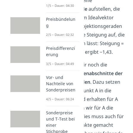
Lebkuchenarten eine
1/5 – Dauer: 04:30
Projektionsgerade
aufstellen, die
senkrecht auf dem Idealvektor
Preisbündelun
g
steht. Alle vier Projektionsgeraden
weisen die gleiche Steigung auf, die
2/5 – Dauer: 02:32
sich so berechnen lässt: Steigung =
Preisdifferenzi
−1 / tan(35°). Das ergibt −1,43.
erung
Nun benötigen wir noch die
3/5 – Dauer: 04:49
jeweiligen
y-Achsenabschnitte der
Vor- und
Projektionsgeraden
. Dazu setzen
Nachteile von
Sonderpreisen
wir einfach den Punkt A in die
Gleichung ein und erhalten für A
4/5 – Dauer: 06:24
6,15. Somit haben wir für A die
Sonderpreise
Gerade erstellt. Dies muss auch für
und T-Test bei
die restlichen Punkte gemacht
einer
Stichprobe