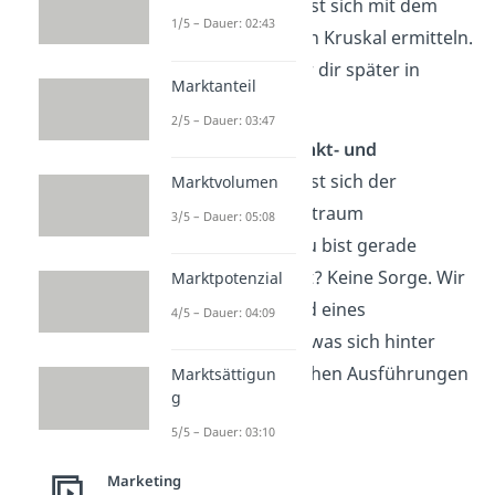
Konfiguration lässt sich mit dem
1/5 – Dauer: 02:43
Stress-2-Test
nach Kruskal ermitteln.
Diesen zeigen wir dir später in
Marktanteil
einem Beispiel.
2/5 – Dauer: 03:47
Mit dem
Idealpunkt- und
Vektormodell
lässt sich der
Marktvolumen
gefundene Objektraum
3/5 – Dauer: 05:08
interpretieren. Du bist gerade
komplett verwirrt? Keine Sorge. Wir
Marktpotenzial
zeigen dir anhand eines
4/5 – Dauer: 04:09
Rechenbeispiels, was sich hinter
diesen theoretischen Ausführungen
Marktsättigun
g
verbirgt.
5/5 – Dauer: 03:10
Marketing