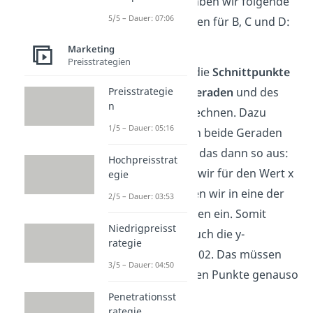
werden. Damit haben wir folgende
5/5 – Dauer: 07:06
Projektionsgeraden für B, C und D:
…
Marketing
Preisstrategien
Jetzt können wir die
Schnittpunkte
der Projektionsgeraden
und des
Preisstrategie
n
Idealvektors
berechnen. Dazu
1/5 – Dauer: 05:16
setzen wir einfach beide Geraden
gleich. Bei A sieht das dann so aus:
Hochpreisstrat
… Somit erhalten wir für den Wert x
egie
2,89. Diesen setzen wir in eine der
2/5 – Dauer: 03:53
beiden Gleichungen ein. Somit
Niedrigpreisst
bekommen wir auch die y-
rategie
Koordinate von 2,02. Das müssen
3/5 – Dauer: 04:50
wir für alle anderen Punkte genauso
machen.
Penetrationsst
rategie