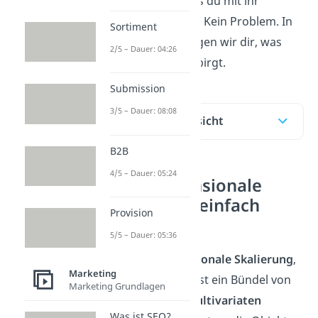
bedeutet und was du mit ihr
anstellen kannst? Kein Problem. In
Sortiment
diesem Video zeigen wir dir, was
2/5 – Dauer: 04:26
sich dahinter verbirgt.
Submission
3/5 – Dauer: 08:08
Inhaltsübersicht
B2B
4/5 – Dauer: 05:24
Multidimensionale
Skalierung einfach
Provision
erklärt
5/5 – Dauer: 05:36
Die
multidimensionale Skalierung
,
Marketing
abgekürzt MDS, ist ein Bündel von
Marketing Grundlagen
Verfahren der
multivariaten
Was ist SEO?