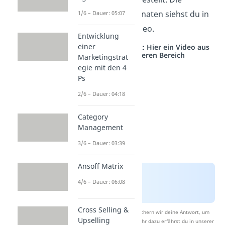
jeweiligen Koordinaten siehst du in
1/6 – Dauer: 05:07
der Tabelle im Video.
Entwicklung
einer
Studyflix vernetzt: Hier ein Video aus
einem anderen Bereich
Marketingstrat
egie mit den 4
Ps
2/6 – Dauer: 04:18
Category
Management
3/6 – Dauer: 03:39
Ansoff Matrix
4/6 – Dauer: 06:08
Cross Selling &
Nach Beantwortung speichern wir deine Antwort, um
Upselling
Studyflix zu verbessern. Mehr dazu erfährst du in unserer