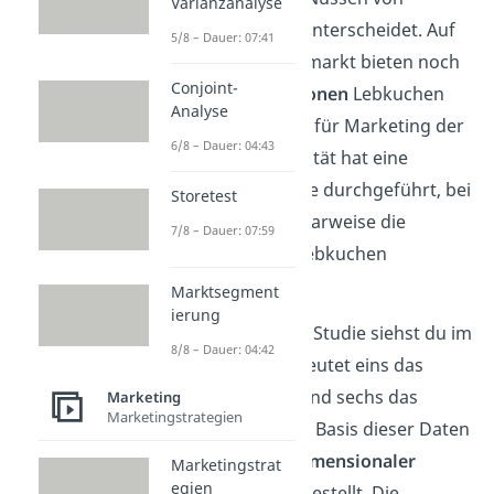
Varianzanalyse
anderen Sorten unterscheidet. Auf
5/8 – Dauer: 07:41
dem Weihnachtsmarkt bieten noch
Conjoint-
drei andere Personen
Lebkuchen
Analyse
an. Der Lehrstuhl für Marketing der
6/8 – Dauer: 04:43
örtlichen Universität hat eine
Ähnlichkeitsstudie durchgeführt, bei
Storetest
der Passanten paarweise die
7/8 – Dauer: 07:59
Ähnlichkeit der Lebkuchen
beurteilen sollen.
Marktsegment
ierung
Das Ergebnis der Studie siehst du im
8/8 – Dauer: 04:42
Video. Dabei bedeutet eins das
ähnlichste Paar und sechs das
Marketing
Marketingstrategien
unähnlichste. Auf Basis dieser Daten
wurde ein
zweidimensionaler
Marketingstrat
egien
Objektraum
aufgestellt. Die