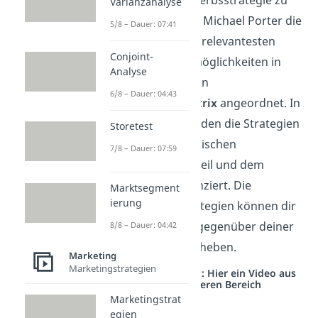
für eine Wettbewerbsstrategie zu
Varianzanalyse
vereinfachen, hat Michael Porter die
5/8 – Dauer: 07:41
drei wettbewerbsrelevantesten
Conjoint-
Positionierungsmöglichkeiten in
Analyse
einer sogenannten
6/8 – Dauer: 04:43
Wettbewerbsmatrix
angeordnet. In
dieser Matrix werden die Strategien
Storetest
nach dem strategischen
7/8 – Dauer: 07:59
Wettbewerbsvorteil und dem
Zielmarkt differenziert. Die
Marktsegment
ierung
Wettbewerbsstrategien können dir
also helfen, dich gegenüber deiner
8/8 – Dauer: 04:42
Konkurrenz abzuheben.
Marketing
Marketingstrategien
Studyflix vernetzt: Hier ein Video aus
einem anderen Bereich
Marketingstrat
egien