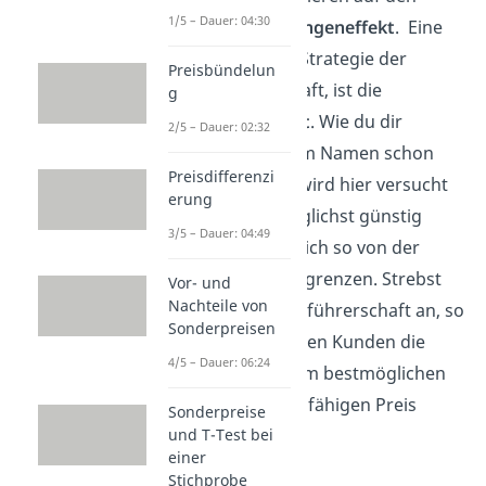
1/5 – Dauer: 04:30
sogenannten
Mengeneffekt
. Eine
untergeordnete Strategie der
Preisbündelun
Kostenführerschaft, ist die
g
Preisführerschaft
. Wie du dir
2/5 – Dauer: 02:32
sicherlich aus dem Namen schon
Preisdifferenzi
ableiten kannst, wird hier versucht
erung
die Produkte möglichst günstig
3/5 – Dauer: 04:49
anzubieten und sich so von der
Konkurrenz abzugrenzen. Strebst
Vor- und
Nachteile von
du also eine Preisführerschaft an, so
Sonderpreisen
möchtest du deinen Kunden die
4/5 – Dauer: 06:24
Produkte zu einem bestmöglichen
und wettbewerbsfähigen Preis
Sonderpreise
anbieten.
und T-Test bei
einer
Stichprobe