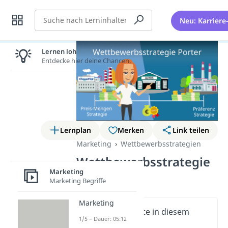
Suche
Neu: Karriere
Lernen lohnt sich!
Entdecke hier deine Chancen.
Lernplan
Merken
Link teilen
Marketing
Wettbewerbsstrategien
Wettbewerbsstrategie
Marketing
Porter
Marketing Begriffe
Marketing
Wichtige Inhalte in diesem
1/5 – Dauer: 05:12
Video