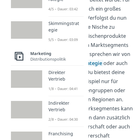
dich steht also noch ein großes
4/5 – Dauer: 03:42
Potenzial bereit. Verfolgst du nun
Skimmingstrat
die Strategie diese Nische zu
egie
bearbeiten und Nischenprodukte
5/5 – Dauer: 03:09
eines bestimmten Marktsegments
Marketing
anzubieten, dann sprechen wir von
Distributionspolitik
einer
Nischenstrategie
oder auch
Fokusstrategie
. Du bietest deine
Direkter
Vertrieb
Produkte zum Beispiel nur für
1/8 – Dauer: 04:41
bestimmte Kundengruppen oder
nur in bestimmten Regionen an.
Indirekter
Innerhalb des Marksegmentes kann
Vertrieb
dein Unternehmen dann zusätzlich
2/8 – Dauer: 04:30
eine Kostenführerschaft oder auch
Franchising
eine Qualitätsführerschaft