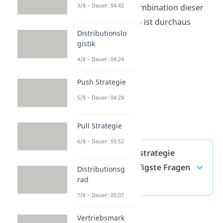
3/8 – Dauer: 04:42
verfolgen. Die Kombination dieser
beiden Strategien ist durchaus
Distributionslo
möglich.
gistik
4/8 – Dauer: 04:24
Push Strategie
5/8 – Dauer: 04:28
Pull Strategie
6/8 – Dauer: 03:52
Wettbewerbsstrategie
Porter — häufigste Fragen
Distributionsg
rad
(ausklappen)
7/8 – Dauer: 05:07
Vertriebsmark