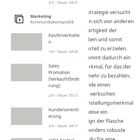
Innerhalb der
3/3 – Dauer: 04:37
Differenzierungsstrategie versucht
Marketing
dein Unternehmen sich von anderen
Kommunikationspolitik
durch eine Einzigartigkeit der
Käuferverhalte
Produkte abzuheben und somit
n
einen Leistungsvorteil zu erzielen.
1/4 – Dauer: 04:30
Das Produkt bekommt dadurch ein
Sales
Alleinstellungsmerkmal, für das der
Promotion
Kunde bereit ist, mehr zu bezahlen,
(Verkaufsförde
weshalb du am Ende einen
rung)
größeren Gewinn verbuchen
2/4 – Dauer: 05:12
kannst. Dein Alleinstellungsmerkmal
Kundenorienti
könnte beispielsweise ein
erung
einzigartiges Design der Flasche
3/4 – Dauer: 04:17
sein oder das besonders robuste
Material, welches du für eine