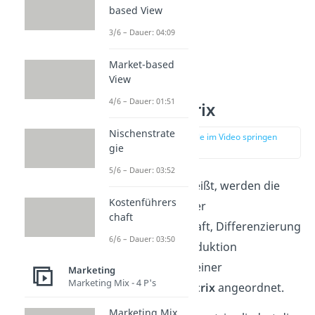
based View
3/6 – Dauer: 04:09
Market-based
View
4/6 – Dauer: 01:51
Porter Matrix
Nischenstrate
zur Stelle im Video springen
gie
(00:42)
5/6 – Dauer: 03:52
Wie du bereits weißt, werden die
Kostenführers
drei Strategien der
chaft
Kostenführerschaft, Differenzierung
6/6 – Dauer: 03:50
oder Nischenproduktion
üblicherweise in einer
Marketing
Marketing Mix - 4 P's
Wettbewerbsmatrix
angeordnet.
Marketing Mix