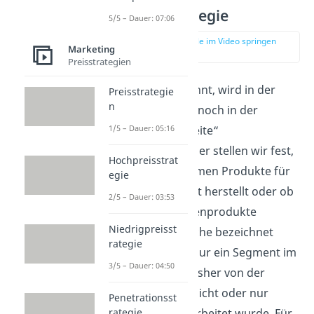
Nischenstrategie
5/5 – Dauer: 07:06
zur Stelle im Video springen
Marketing
(02:38)
Preisstrategien
Wie bereits erwähnt, wird in der
Preisstrategie
n
Matrix zusätzlich noch in der
„Wettbewerbsbreite“
1/5 – Dauer: 05:16
unterschieden. Hier stellen wir fest,
Hochpreisstrat
ob das Unternehmen Produkte für
egie
den Gesamtmarkt herstellt oder ob
2/5 – Dauer: 03:53
es sich um Nischenprodukte
Niedrigpreisst
handelt. Eine Nische bezeichnet
rategie
dabei eigentlich nur ein Segment im
3/5 – Dauer: 04:50
Markt, welcher bisher von der
Konkurrenz gar nicht oder nur
Penetrationsst
ungenügend bearbeitet wurde. Für
rategie