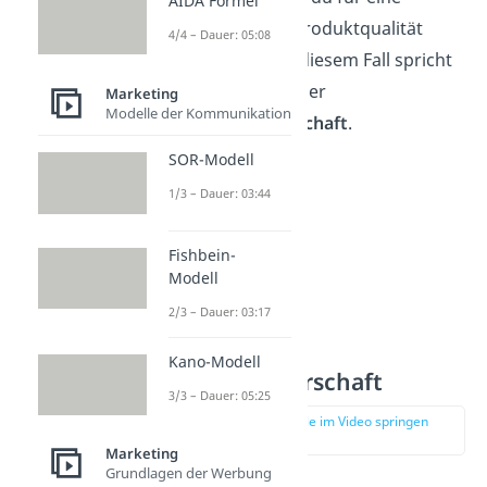
AIDA Formel
hervorragende Produktqualität
4/4 – Dauer: 05:08
gewählt hast. In diesem Fall spricht
man auch von einer
Marketing
Modelle der Kommunikation
Qualitätsführerschaft
.
SOR-Modell
1/3 – Dauer: 03:44
Fishbein-
Modell
2/3 – Dauer: 03:17
Kano-Modell
Kostenführerschaft
3/3 – Dauer: 05:25
zur Stelle im Video springen
(02:05)
Marketing
Grundlagen der Werbung