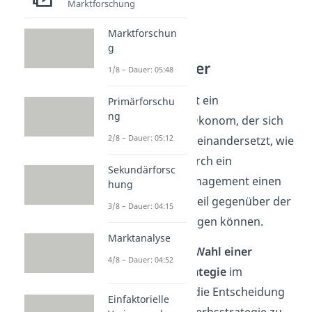
Marktforschung
Marktforschun
g
Michael Porter
1/8 – Dauer: 05:48
Michael Porter
ist ein
Primärforschu
ng
amerikanischer Ökonom, der sich
2/8 – Dauer: 05:12
mit der Frage auseinandersetzt, wie
Unternehmen durch ein
Sekundärforsc
strategisches Management einen
hung
Wettbewerbsvorteil gegenüber der
3/8 – Dauer: 04:15
Konkurrenz erlangen können.
Marktanalyse
Hierfür steht die
Wahl einer
4/8 – Dauer: 04:52
Wettbewerbsstrategie
im
Mittelpunkt. Um die Entscheidung
Einfaktorielle