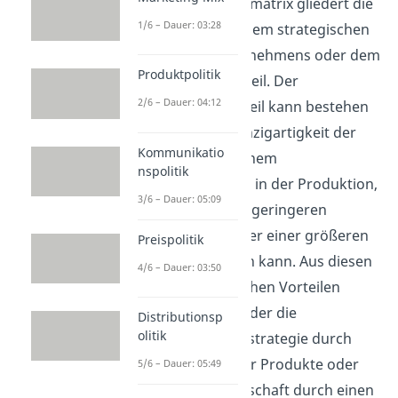
Die Wettbewerbsmatrix gliedert die
1/6 – Dauer: 03:28
Strategien nach dem strategischen
Vorteil des Unternehmens oder dem
Produktpolitik
Wettbewerbsvorteil. Der
2/6 – Dauer: 04:12
strategische Vorteil kann bestehen
auf Grund der Einzigartigkeit der
Kommunikatio
Produkte oder einem
nspolitik
Kostenvorsprung in der Produktion,
3/6 – Dauer: 05:09
welcher in einem geringeren
Verkaufspreis oder einer größeren
Preispolitik
Marge resultieren kann. Aus diesen
4/6 – Dauer: 03:50
beiden strategischen Vorteilen
ergibt sich entweder die
Distributionsp
olitik
Differenzierungsstrategie durch
Einzigartigkeit der Produkte oder
5/6 – Dauer: 05:49
die Kostenführerschaft durch einen