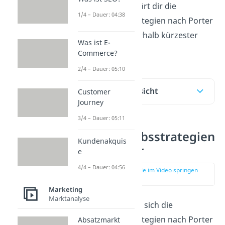
Unser
Video
erklärt dir die
1/4 – Dauer: 04:38
Wettbewerbsstrategien nach Porter
anschaulich innerhalb kürzester
Was ist E-
Zeit!
Commerce?
2/4 – Dauer: 05:10
Inhaltsübersicht
Customer
Journey
3/4 – Dauer: 05:11
Wettbewerbsstrategien
Kundenakquis
nach Porter
e
4/4 – Dauer: 04:56
zur Stelle im Video springen
(00:13)
Marketing
Marktanalyse
Am besten lassen sich die
Wettbewerbsstrategien nach Porter
Absatzmarkt