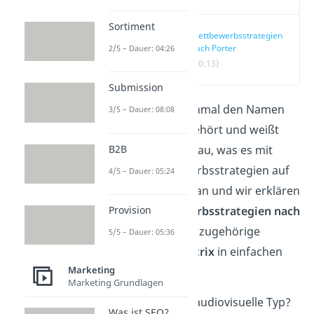
Sortiment
Wettbewerbsstrategien
nach Porter
2/5 – Dauer: 04:26
(00:13)
Submission
Du hast schon einmal den Namen
3/5 – Dauer: 08:08
Michael Porter gehört und weißt
aber nicht so genau, was es mit
B2B
seinen Wettbewerbsstrategien auf
4/5 – Dauer: 05:24
sich hat? Bleib dran und wir erklären
dir die
Wettbewerbsstrategien nach
Provision
Porter
und die dazugehörige
5/5 – Dauer: 05:36
Wettbewerbsmatrix
in einfachen
Marketing
Worten.
Marketing Grundlagen
Du bist eher der audiovisuelle Typ?
Was ist SEO?