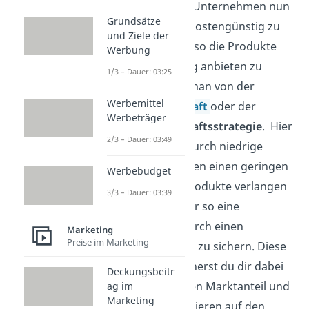
Versuchst du als Unternehmen nun
Grundsätze
aber besonders kostengünstig zu
und Ziele der
produzieren, um so die Produkte
Werbung
möglichst günstig anbieten zu
1/3 – Dauer: 03:25
können, spricht man von der
Werbemittel
Kostenführerschaft
oder der
Werbeträger
Kostenführerschaftsstrategie
. Hier
2/3 – Dauer: 03:49
geht es darum, durch niedrige
Herstellungskosten einen geringen
Werbebudget
Preis für deine Produkte verlangen
3/3 – Dauer: 03:39
zu können und dir so eine
Marktposition durch einen
Marketing
Preise im Marketing
Kostenvorsprung zu sichern. Diese
Markposition sicherst du dir dabei
Deckungsbeitr
durch einen hohen Marktanteil und
ag im
Marketing
durch das Fokussieren auf den