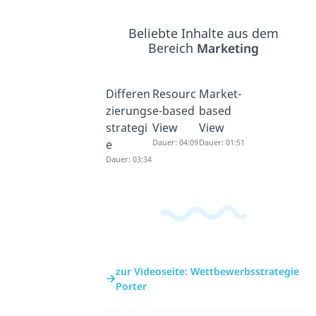
Beliebte Inhalte aus dem
Bereich
Marketing
Differen
Resourc
Market-
zierungs
e-based
based
strategi
View
View
e
Dauer: 04:09
Dauer: 01:51
Dauer: 03:34
zur Videoseite: Wettbewerbsstrategie
Porter