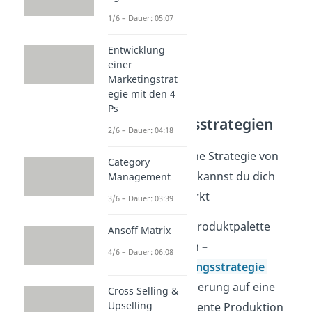
1/6 – Dauer: 05:07
Entwicklung
einer
Marketingstrat
egie mit den 4
Ps
Wettbewerbsstrategien
2/6 – Dauer: 04:18
Je nachdem welche Strategie von
Category
Porter zu wählst, kannst du dich
Management
entweder am Markt
3/6 – Dauer: 03:39
durch deine Produktpalette
Ansoff Matrix
differenzieren –
4/6 – Dauer: 06:08
Differenzierungsstrategie
durch Fokussierung auf eine
Cross Selling &
Upselling
maximal effiziente Produktion