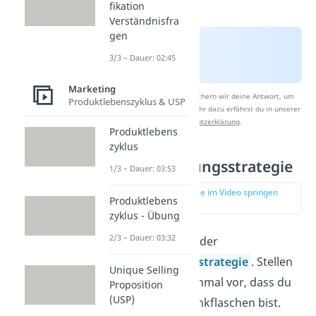
fikation
Verständnisfra
gen
3/3 – Dauer: 02:45
Marketing
Nach Beantwortung speichern wir deine Antwort, um
Produktlebenszyklus & USP
Studyflix zu verbessern. Mehr dazu erfährst du in unserer
Datenschutzerklärung
.
Produktlebens
zyklus
Differenzierungsstrategie
1/3 – Dauer: 03:53
zur Stelle im Video springen
Produktlebens
(01:34)
zyklus - Übung
2/3 – Dauer: 03:32
Beginnen wir mit der
Differenzierungsstrategie
. Stellen
Unique Selling
wir uns wieder einmal vor, dass du
Proposition
(USP)
Hersteller der Trinkflaschen bist.