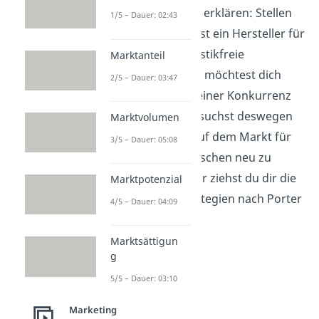
an einem Beispiel erklären: Stellen
1/5 – Dauer: 02:43
wir uns vor, du bist ein Hersteller für
moderne und plastikfreie
Marktanteil
Trinkflaschen. Du möchtest dich
2/5 – Dauer: 03:47
aber mehr von deiner Konkurrenz
abheben und versuchst deswegen
Marktvolumen
deine Strategie auf dem Markt für
3/5 – Dauer: 05:08
BPA freie Trinkflaschen neu zu
definieren. Hierfür ziehst du dir die
Marktpotenzial
Wettbewerbsstrategien nach Porter
4/5 – Dauer: 04:09
zur Hand.
Marktsättigun
g
5/5 – Dauer: 03:10
Marketing