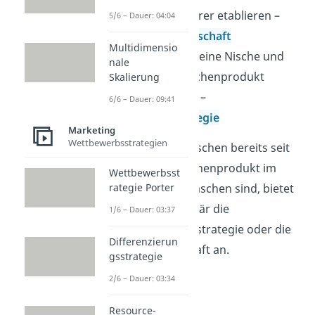
als Kostenführer etablieren –
5/6 – Dauer: 04:04
Kostenführerschaft
Multidimensio
oder dich auf eine Nische und
nale
damit ein Nischenprodukt
Skalierung
spezialisieren –
6/6 – Dauer: 09:41
Nischenstrategie
Marketing
Wettbewerbsstrategien
Da deine Trinkflaschen bereits seit
langem kein Nischenprodukt im
Wettbewerbsst
Markt für Trinkflaschen sind, bietet
rategie Porter
sich für dich primär die
1/6 – Dauer: 03:37
Differenzierungsstrategie oder die
Differenzierun
Kostenführerschaft an.
gsstrategie
2/6 – Dauer: 03:34
Resource-