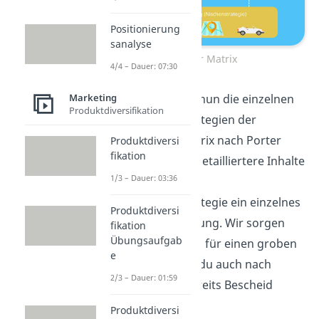
Positionierung
sanalyse
Porter Matrix
4/4 – Dauer: 07:30
Schauen wir uns nun die einzelnen
Marketing
Produktdiversifikation
Wettbewerbsstrategien der
Wettbewerbsmatrix nach Porter
Produktdiversi
fikation
genauer an. Für detailliertere Inhalte
1/3 – Dauer: 03:36
steht dir zu jeder
Wettbewerbsstrategie ein einzelnes
Produktdiversi
Video zur Verfügung. Wir sorgen
fikation
Übungsaufgab
aber jetzt erstmal für einen groben
e
Überblick, damit du auch nach
2/3 – Dauer: 01:59
diesem Skript bereits Bescheid
weißt.
Produktdiversi