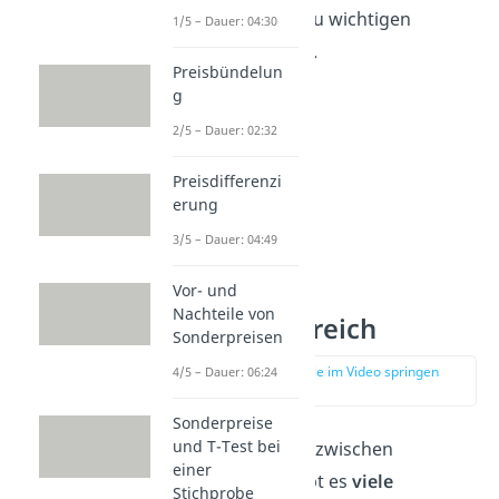
den Zugang zu wichtigen
1/5 – Dauer: 04:30
Kundendaten.
Preisbündelun
g
2/5 – Dauer: 02:32
Preisdifferenzi
erung
3/5 – Dauer: 04:49
Vor- und
Nachteile von
Der B2B Bereich
Sonderpreisen
zur Stelle im Video springen
4/5 – Dauer: 06:24
(03:44)
Sonderpreise
und T-Test bei
Beim B2B Handel zwischen
einer
Unternehmen gibt es
viele
Stichprobe