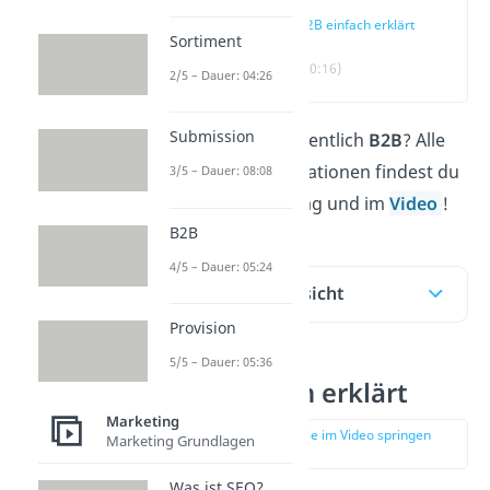
B2B einfach erklärt
Sortiment
(00:16)
2/5 – Dauer: 04:26
Submission
Was bedeutet eigentlich
B2B
? Alle
wichtigen Informationen findest du
3/5 – Dauer: 08:08
in unserem Beitrag
und im
Video
!
B2B
4/5 – Dauer: 05:24
Inhaltsübersicht
Provision
5/5 – Dauer: 05:36
B2B einfach erklärt
Marketing
zur Stelle im Video springen
Marketing Grundlagen
(00:16)
Was ist SEO?