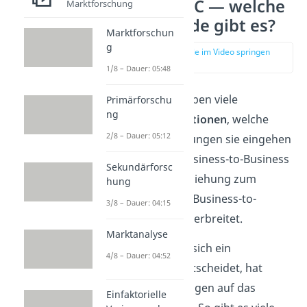
B2B und B2C — welche
Marktforschung
Unterschiede gibt es?
Marktforschun
g
zur Stelle im Video springen
(00:57)
1/8 – Dauer: 05:48
Unternehmen haben viele
Primärforschu
ng
verschiedene Optionen
, welche
2/8 – Dauer: 05:12
Geschäftsbeziehungen sie eingehen
wollen. Neben Business-to-Business
Sekundärforsc
ist die direkte Beziehung zum
hung
Endverbraucher, Business-to-
3/8 – Dauer: 04:15
Consumer, sehr verbreitet.
Marktanalyse
Für welche Form sich ein
4/8 – Dauer: 04:52
Unternehmen entscheidet, hat
weitreichende Folgen auf das
Einfaktorielle