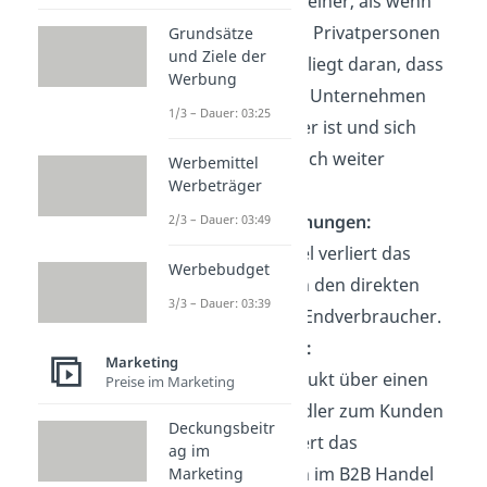
gewöhnlich
kleiner
, als wenn
man direkt an Privatpersonen
Grundsätze
und Ziele der
verkauft. Das liegt daran,
dass
Werbung
die Menge an Unternehmen
1/3 – Dauer: 03:25
weitaus kleiner ist und sich
sektorspezifisch
weiter
Werbemittel
Werbeträger
einschränkt.
Kundenbeziehungen:
2/3 – Dauer: 03:49
Im B2B Handel verliert das
Werbebudget
Unternehmen den direkten
3/3 – Dauer: 03:39
Kontakt zum Endverbraucher
.
Kundendaten:
Marketing
Falls das Produkt über einen
Preise im Marketing
Zwischenhändler
zum Kunden
Deckungsbeitr
gelangt, verliert das
ag im
Unternehmen im B2B Handel
Marketing