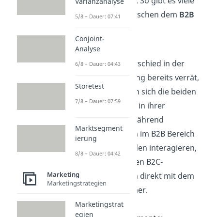
Geschäftsmodell
. So gibt es viele
Varianzanalyse
Unterschiede
zwischen dem
B2B
5/8 – Dauer: 07:41
und B2C
Bereich.
Conjoint-
Analyse
Zielgruppe:
Wie der Unterschied in der
6/8 – Dauer: 04:43
Namensgebung bereits verrät,
Storetest
unterscheiden sich die beiden
7/8 – Dauer: 07:59
Modelle stark
in ihrer
Zielgruppe. Während
Marktsegment
Unternehmen im B2B Bereich
ierung
mit Großkunden interagieren,
8/8 – Dauer: 04:42
kommunizieren B2C-
Marketing
Unternehmen direkt mit dem
Marketingstrategien
Endverbraucher.
Marketingstrat
egien