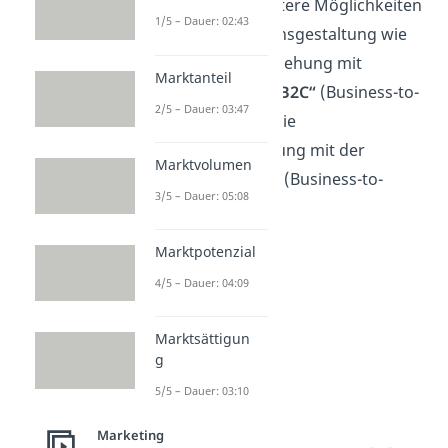
„B2B“ gibt es weitere Möglichkeiten
1/5 – Dauer: 02:43
der Unternehmensgestaltung wie
die Geschäftsbeziehung mit
Marktanteil
Privatpersonen
„B2C“
(Business-to-
2/5 – Dauer: 03:47
Consumer) und die
Geschäftsbeziehung mit der
Marktvolumen
Regierung
„B2G“
(Business-to-
3/5 – Dauer: 05:08
Government).
Marktpotenzial
4/5 – Dauer: 04:09
Marktsättigun
g
5/5 – Dauer: 03:10
Marketing