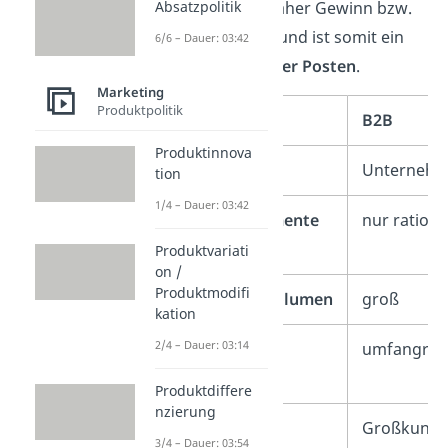
Absatzpolitik
beeinflusst daher Gewinn bzw.
Verlust nicht und ist somit ein
6/6 – Dauer: 03:42
durchlaufender Posten
.
Marketing
Produktpolitik
B2B
Produktinnova
Zielgruppe
Unterneh
tion
1/4 – Dauer: 03:42
Verkaufsargumente
nur rationa
Produktvariati
on /
Produktmodifi
Transaktionsvolumen
groß
kation
2/4 – Dauer: 03:14
Kaufprozess
umfangrei
Produktdiffere
nzierung
Steuer
Großkund
3/4 – Dauer: 03:54