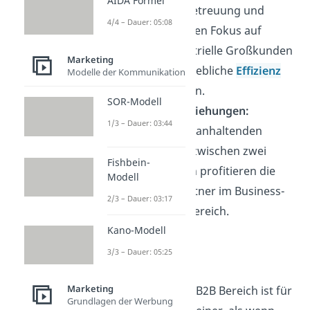
AIDA Formel
der Kundenbetreuung und
4/4 – Dauer: 05:08
einem erhöhten Fokus auf
wenige
industrielle Großkunden
Marketing
kann die betriebliche
Effizienz
Modelle der Kommunikation
erhöht werden.
SOR-Modell
Geschäftsbeziehungen:
1/3 – Dauer: 03:44
Im Falle einer anhaltenden
Kooperation zwischen zwei
Fishbein-
Unternehmen profitieren die
Modell
Geschäftspartner
im Business-
2/3 – Dauer: 03:17
to-Business Bereich.
Kano-Modell
Nachteile:
3/3 – Dauer: 05:25
Marktgröße:
Marketing
Der Markt im B2B Bereich ist für
Grundlagen der Werbung