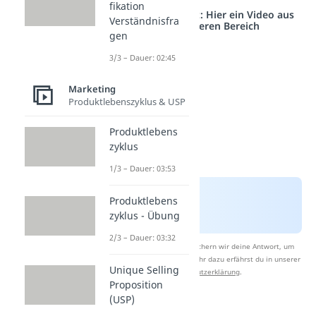
fikation
Studyflix vernetzt: Hier ein Video aus
Verständnisfra
einem anderen Bereich
gen
3/3 – Dauer: 02:45
Marketing
Produktlebenszyklus & USP
Produktlebens
zyklus
1/3 – Dauer: 03:53
Produktlebens
zyklus - Übung
2/3 – Dauer: 03:32
Nach Beantwortung speichern wir deine Antwort, um
Studyflix zu verbessern. Mehr dazu erfährst du in unserer
Unique Selling
Datenschutzerklärung
.
Proposition
(USP)