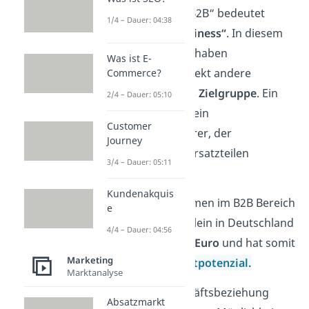
Die Abkürzung „B2B“ bedeutet
1/4 – Dauer: 04:38
„Business to Business“
. In diesem
Geschäftsmodell haben
Was ist E-
Unternehmen direkt andere
Commerce?
Unternehmen als Zielgruppe
. Ein
2/4 – Dauer: 05:10
Beispiel dafür ist ein
Customer
Automobilzulieferer, der
Journey
Autohäuser mit Ersatzteilen
3/4 – Dauer: 05:11
versorgt.
Kundenakquis
Das Handelsvolumen im B2B Bereich
e
beträgt derzeit allein in Deutschland
4/4 – Dauer: 04:56
über
eine Billion Euro
und hat somit
Marketing
ein riesiges
Marktpotenzial.
Marktanalyse
Neben der Geschäftsbeziehung
Absatzmarkt