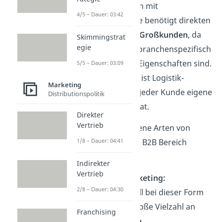
Das Unternehmen mit
4/5 – Dauer: 03:42
Verkaufsinteresse benötigt direkten
Kontakt mit dem
Großkunden
, da
Skimmingstrat
egie
die Produkte oft branchenspezifisch
mit individuellen Eigenschaften sind.
5/5 – Dauer: 03:09
Ein Beispiel dafür ist Logistik-
Marketing
Software, für die jeder Kunde eigene
Distributionspolitik
Anforderungen hat.
Direkter
Vertrieb
Es gibt verschiedene Arten von
Marketing, die im B2B Bereich
1/8 – Dauer: 04:41
genutzt werden:
Indirekter
Vertrieb
Inbound Marketing:
2/8 – Dauer: 04:30
Der Kunde soll bei dieser Form
durch eine große Vielzahl an
Franchising
hochwertigen