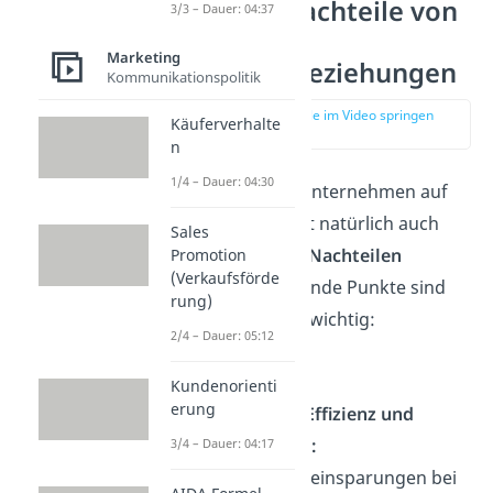
Vor- und Nachteile von
3/3 – Dauer: 04:37
„B2B“
Marketing
Geschäftsbeziehungen
Kommunikationspolitik
zur Stelle im Video springen
Käuferverhalte
(02:56)
n
1/4 – Dauer: 04:30
Wenn man sein Unternehmen auf
B2B ausrichtet, ist natürlich auch
Sales
das mit
Vor- und Nachteilen
Promotion
(Verkaufsförde
verbunden. Folgende Punkte sind
rung)
dabei besonders wichtig:
2/4 – Dauer: 05:12
Vorteile:
Kundenorienti
erung
Betriebliche Effizienz und
Produktivität:
3/4 – Dauer: 04:17
Durch Kosteneinsparunge
n bei