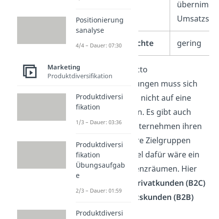
übernimmt
Umsatzste
Positionierung
sanalyse
Transaktionsdichte
gering
4/4 – Dauer: 07:30
Marketing
Übrigens:
In puncto
Produktdiversifikation
Geschäftsbeziehungen muss sich
Produktdiversi
ein Unternehmen nicht auf eine
fikation
Variante
festlegen. Es gibt auch
1/3 – Dauer: 03:36
Fälle, in denen Unternehmen ihren
Fokus auf mehrere Zielgruppen
Produktdiversi
setzen. Ein Beispiel dafür wäre ein
fikation
Übungsaufgab
Hotel mit Konferenzräumen. Hier
e
werden sowohl
Privatkunden (B2C)
2/3 – Dauer: 01:59
als auch
Geschäftskunden (B2B)
angesprochen.
Produktdiversi