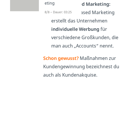
eting
Account-Based Marketing:
Im Account-Based Marketing
8/8 – Dauer: 03:25
erstellt das Unternehmen
individuelle Werbung
für
verschiedene Großkunden, die
man auch „Accounts“ nennt.
Schon gewusst?
Maßnahmen zur
Kundengewinnung bezeichnest du
auch als Kundenak
quise
.