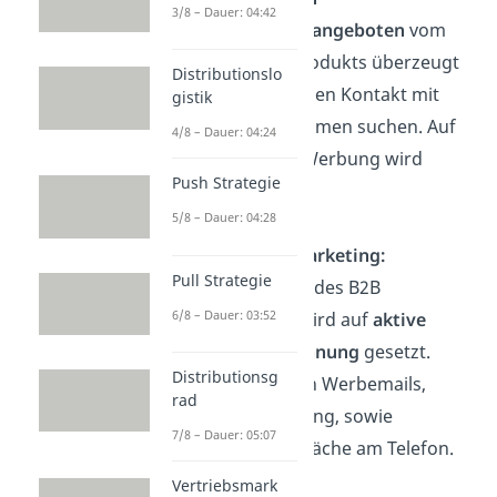
3/8 – Dauer: 04:42
Informationsangeboten
vom
Kauf eines Produkts überzeugt
Distributionslo
werden und den Kontakt mit
gistik
den Unternehmen suchen. Auf
4/8 – Dauer: 04:24
aufwendige Werbung wird
Push Strategie
verzichtet.
5/8 – Dauer: 04:28
Outbound Marketing:
Pull Strategie
Bei dieser Art des B2B
6/8 – Dauer: 03:52
Marketings wird auf
aktive
Kundengewinnung
gesetzt.
Distributionsg
Dazu gehören Werbemails,
rad
Bannerwerbung, sowie
7/8 – Dauer: 05:07
Kundengespräche am Telefon.
Vertriebsmark