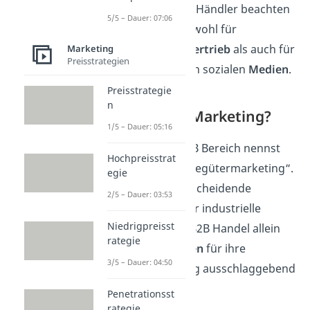
Facetten
, die der Händler beachten
5/5 – Dauer: 07:06
muss. Das gilt sowohl für
Marketing
und
Vertrieb
als auch für
Marketing
Preisstrategien
die Präsenz in den sozialen
Medien
.
Preisstrategie
n
Was ist B2B Marketing?
1/5 – Dauer: 05:16
Marketing
im B2B Bereich nennst
Hochpreisstrat
du auch „Industriegütermarketing“.
egie
Dabei ist das entscheidende
2/5 – Dauer: 03:53
Merkmal,
dass für industrielle
Niedrigpreisst
Großkunden im B2B Handel allein
rategie
rationale Kriterien
für ihre
3/5 – Dauer: 04:50
Kaufentscheidung ausschlaggebend
sind.
Penetrationsst
rategie