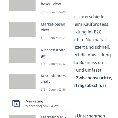
based View
Kaufprozess:
3/6 – Dauer: 04:09
Entscheidende Unterschiede
gibt es auch beim Kaufprozess.
Market-based
View
Die Kaufabwicklung im B2C-
4/6 – Dauer: 01:51
Bereich verläuft im Normalfall
sehr unkompliziert und schnell.
Nischenstrate
Dagegen dauert die Abwicklung
gie
von Business to Business um
5/6 – Dauer: 03:52
einiges länger und umfasst
Kostenführers
umfangreiche
Zwischenschritte
,
chaft
bis es zum
Vertragsabschluss
6/6 – Dauer: 03:50
kommt.
Marketing
Marketing Mix - 4 P's
Steuer:
Im Handel von Unternehmen
Marketing Mix