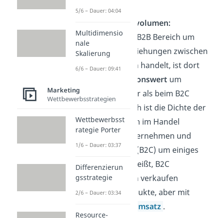
5/6 – Dauer: 04:04
T
ransaktionsvolumen:
Multidimensio
Da es sich im B2B Bereich um
nale
Geschäftsbeziehungen zwischen
Skalierung
Unternehmen handelt, ist dort
6/6 – Dauer: 09:41
der
Transaktionswert
um
Marketing
einiges größer als beim B2C
Wettbewerbsstrategien
Handel. Jedoch ist die Dichte der
Wettbewerbsst
Transaktionen im Handel
rategie Porter
zwischen Unternehmen und
1/6 – Dauer: 03:37
Privatperson (B2C) um einiges
größer. Das heißt, B2C
Differenzierun
Unternehmen verkaufen
gsstrategie
häufiger Produkte, aber mit
2/6 – Dauer: 03:34
geringerem
Umsatz
.
Resource-