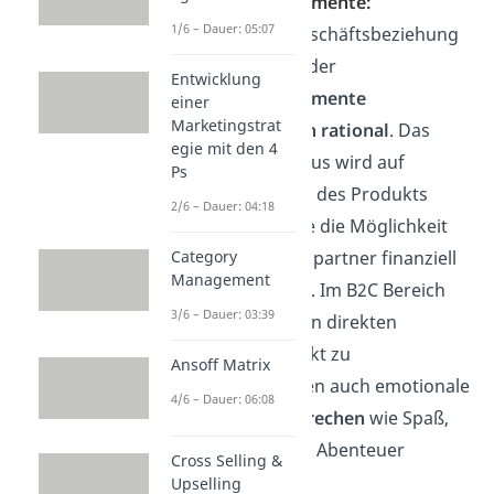
Verkaufsargumente:
1/6 – Dauer: 05:07
In der B2B Geschäftsbeziehung
ist der Fokus der
Entwicklung
Verkaufsargumente
einer
Marketingstrat
hauptsächlich rational
. Das
egie mit den 4
heißt, der Fokus wird auf
Ps
Funktionalität des Produkts
2/6 – Dauer: 04:18
gesetzt, sowie die Möglichkeit
Category
der Geschäftspartner finanziell
Management
zu profitieren. Im B2C Bereich
3/6 – Dauer: 03:39
sind durch den direkten
Kundenkontakt zu
Ansoff Matrix
Privatpersonen auch emotionale
4/6 – Dauer: 06:08
Nutzenversprechen
wie Spaß,
Interesse und Abenteuer
Cross Selling &
möglich.
Upselling