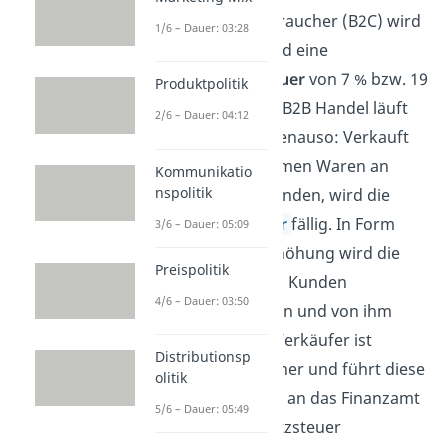
zum Endverbraucher (B2C) wird
1/6 – Dauer: 03:28
in Deutschland eine
Mehrwertsteuer
von 7 % bzw. 19
Produktpolitik
% fällig. Beim B2B Handel läuft
2/6 – Dauer: 04:12
das in etwa genauso: Verkauft
ein Unternehmen Waren an
Kommunikatio
nspolitik
einen Großkunden, wird die
Umsatzsteuer
fällig. In Form
3/6 – Dauer: 05:09
einer Preiserhöhung wird die
Preispolitik
Steuer an den Kunden
4/6 – Dauer: 03:50
weitergegeben und von ihm
bezahlt. Der Verkäufer ist
Distributionsp
Steuerschuldner und führt diese
olitik
in voller Höhe an das Finanzamt
5/6 – Dauer: 05:49
ab.
Die Umsatzsteuer