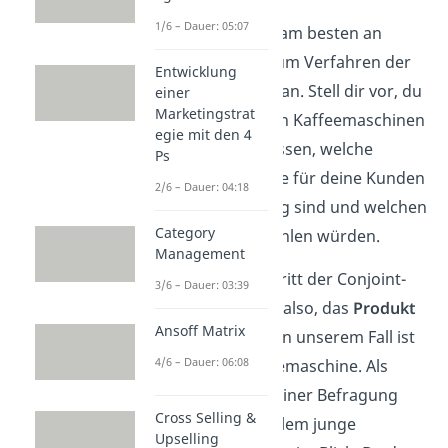
1/6 – Dauer: 05:07
Schauen wir uns am besten an
einem
Beispiel
zum Verfahren der
Entwicklung
Conjoint-Analyse an. Stell dir vor, du
einer
Marketingstrat
bist Hersteller von Kaffeemaschinen
egie mit den 4
und möchtest wissen, welche
Ps
Produktmerkmale für deine Kunden
2/6 – Dauer: 04:18
besonders wichtig sind und welchen
Category
Preis sie dafür zahlen würden.
Management
Der erste Schritt der Conjoint-
3/6 – Dauer: 03:39
Analyse ist es also, das
Produkt
Ansoff Matrix
festzulegen
. In unserem Fall ist
4/6 – Dauer: 06:08
das die Kaffeemaschine. Als
Zielgruppe deiner Befragung
Cross Selling &
hast du vor allem junge
Upselling