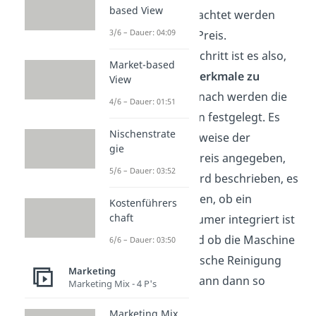
based View
immer mit beachtet werden
3/6 – Dauer: 04:09
sollte, ist der Preis.
Der nächste Schritt ist es also,
Market-based
die
Produktmerkmale zu
View
ermitteln
. Danach werden die
4/6 – Dauer: 01:51
Ausprägungen festgelegt. Es
Nischenstrate
wird beispielsweise der
gie
tatsächliche Preis angegeben,
5/6 – Dauer: 03:52
das Design wird beschrieben, es
wird angegeben, ob ein
Kostenführers
chaft
Milchaufschäumer integriert ist
oder nicht und ob die Maschine
6/6 – Dauer: 03:50
eine automatische Reinigung
Marketing
enthält. Das kann dann so
Marketing Mix - 4 P's
aussehen:
Marketing Mix