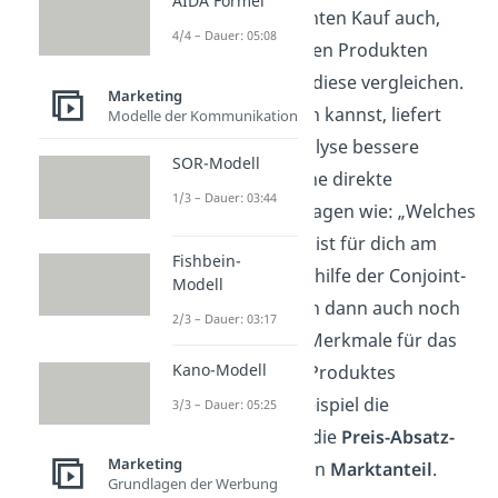
AIDA Formel
sich, wie beim echten Kauf auch,
4/4 – Dauer: 05:08
zwischen mehreren Produkten
entscheiden und diese vergleichen.
Marketing
Wie du dir denken kannst, liefert
Modelle der Kommunikation
eine Conjoint-Analyse bessere
SOR-Modell
Ergebnisse als eine direkte
1/3 – Dauer: 03:44
Befragung aus Fragen wie: „Welches
Produktmerkmal ist für dich am
Fishbein-
wichtigsten?“ Mithilfe der Conjoint-
Modell
Analyse kann man dann auch noch
2/3 – Dauer: 03:17
andere wichtige Merkmale für das
Kano-Modell
Marketing eines Produktes
ermitteln, zum Beispiel die
3/3 – Dauer: 05:25
Preiselastizität
, die
Preis-Absatz-
Marketing
Funktion
oder den
Marktanteil
.
Grundlagen der Werbung