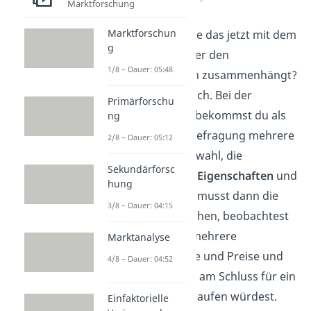
Marktforschung
Marktforschun
Du fragst dich, wie das jetzt mit dem
g
Kaufverhalten oder den
1/8 – Dauer: 05:48
Kundenwünschen zusammenhängt?
Das ist ganz einfach. Bei der
Primärforschu
Conjoint-Analyse bekommst du als
ng
Kunde bei einer Befragung mehrere
2/8 – Dauer: 05:12
Produkte zur Auswahl, die
Sekundärforsc
unterschiedliche Eigenschaften
und
hung
Preise
haben. Du musst dann die
3/8 – Dauer: 04:15
Produkte vergleichen, beobachtest
also gleichzeitig mehrere
Marktanalyse
Produktmerkmale und Preise und
4/8 – Dauer: 04:52
entscheidest dich am Schluss für ein
Produkt, das du kaufen würdest.
Einfaktorielle