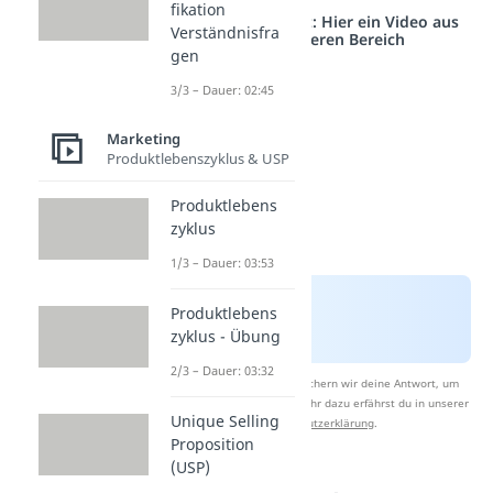
fikation
Studyflix vernetzt: Hier ein Video aus
Verständnisfra
einem anderen Bereich
gen
3/3 – Dauer: 02:45
Marketing
Produktlebenszyklus & USP
Produktlebens
zyklus
1/3 – Dauer: 03:53
Produktlebens
zyklus - Übung
2/3 – Dauer: 03:32
Nach Beantwortung speichern wir deine Antwort, um
Studyflix zu verbessern. Mehr dazu erfährst du in unserer
Unique Selling
Datenschutzerklärung
.
Proposition
(USP)