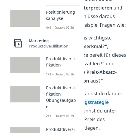
Ergebnisse interpretieren
und
Positionierung
bestimmte Schlüsse daraus
sanalyse
ziehen. Zum Beispiel Fragen wie:
4/4 – Dauer: 07:30
„Was ist das wichtigste
Marketing
Produktmerkmal
?“,
Produktdiversifikation
„Was ist der Kunde bereit für dieses
Produktdiversi
Merkmal zu
zahlen
?“ und
fikation
„Wie sieht die
Preis-Absatz-
1/3 – Dauer: 03:36
Funktion
aus?“
Produktdiversi
Zum Schluss kannst du daraus
fikation
Übungsaufgab
eine
Marketingstrategie
e
ableiten. So kannst du unter
2/3 – Dauer: 01:59
anderem den Preis des
Produktes festlegen.
Produktdiversi