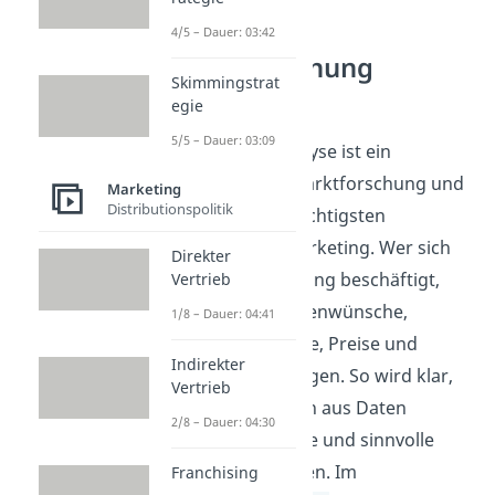
4/5 – Dauer: 03:42
Marktforschung
Skimmingstrat
verstehen
egie
5/5 – Dauer: 03:09
Die Conjoint Analyse ist ein
Verfahren der Marktforschung und
Marketing
Distributionspolitik
gehört zu den wichtigsten
Methoden im Marketing. Wer sich
Direkter
mit Marktforschung beschäftigt,
Vertrieb
untersucht Kundenwünsche,
1/8 – Dauer: 04:41
Produktmerkmale, Preise und
Indirekter
Kaufentscheidungen. So wird klar,
Vertrieb
wie Unternehmen aus Daten
2/8 – Dauer: 04:30
bessere Angebote und sinnvolle
Preisideen ableiten. Im
Franchising