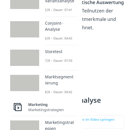
Varianzanalyse
Durch eine
statistische Auswertung
5/8 – Dauer: 07:41
werden dann die Teilnutzen der
einzelnen Produktmerkmale und
Conjoint-
des Preises berechnet.
Analyse
6/8 – Dauer: 04:43
Storetest
7/8 – Dauer: 07:59
Marktsegment
ierung
8/8 – Dauer: 04:42
Conjoint-Analyse
Marketing
Beispiel
Marketingstrategien
zur Stelle im Video springen
Marketingstrat
(01:11)
egien