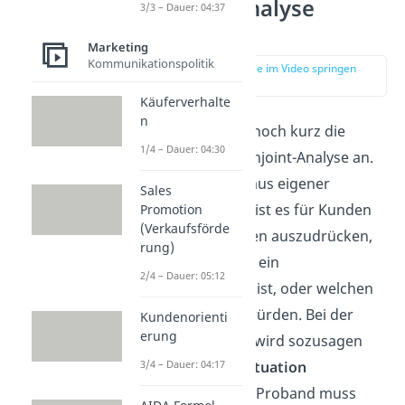
Conjoint-Analyse
3/3 – Dauer: 04:37
Vorteile
Marketing
Kommunikationspolitik
zur Stelle im Video springen
(03:34)
Käuferverhalte
n
Schauen wir uns noch kurz die
1/4 – Dauer: 04:30
Vorteile
einer Conjoint-Analyse an.
Wie du vielleicht aus eigener
Sales
Erfahrung weißt, ist es für Kunden
Promotion
(Verkaufsförde
schwierig in Zahlen auszudrücken,
rung)
wie wichtig ihnen ein
2/4 – Dauer: 05:12
Produktmerkmal ist, oder welchen
Preis sie zahlen würden. Bei der
Kundenorienti
erung
Conjoint-Analyse wird sozusagen
eine
echte Kaufsituation
3/4 – Dauer: 04:17
nachgestellt. Der Proband muss