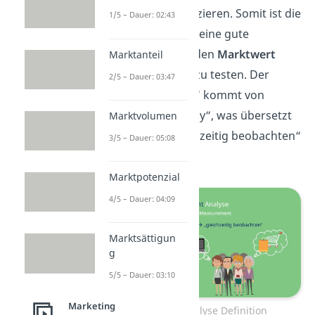
besser prognostizieren. Somit ist die
1/5 – Dauer: 02:43
Conjoint Analysis eine gute
Möglichkeit, um den
Marktwert
Marktanteil
eines Produktes zu testen. Der
2/5 – Dauer: 03:47
Begriff „Conjoint“ kommt von
„considered jointly“, was übersetzt
Marktvolumen
sowas wie „gleichzeitig beobachten“
3/5 – Dauer: 05:08
heißt.
Marktpotenzial
4/5 – Dauer: 04:09
Marktsättigun
g
5/5 – Dauer: 03:10
Marketing
Conjoint Analyse Definition