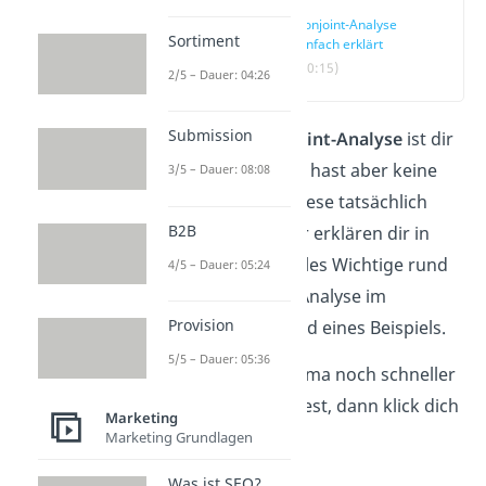
Conjoint-Analyse
Sortiment
einfach erklärt
(00:15)
2/5 – Dauer: 04:26
Submission
Der Begriff
Conjoint-Analyse
ist dir
zwar bekannt, du hast aber keine
3/5 – Dauer: 08:08
Ahnung, wofür diese tatsächlich
B2B
genutzt wird? Wir erklären dir in
diesem Beitrag alles Wichtige rund
4/5 – Dauer: 05:24
um die Conjoint-Analyse im
Provision
Marketing
anhand eines Beispiels.
5/5 – Dauer: 05:36
Wenn du das Thema noch schneller
verstehen möchtest, dann klick dich
Marketing
direkt ins
Video
.
Marketing Grundlagen
Was ist SEO?