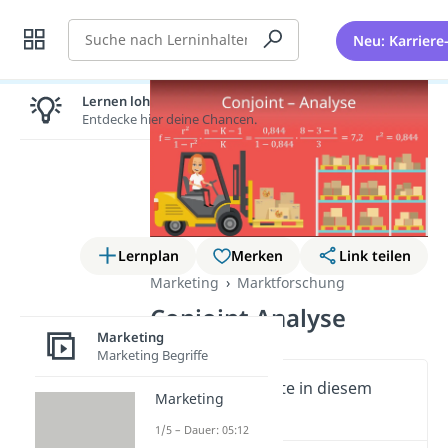
Suche
Neu: Karriere
Lernen lohnt sich!
Entdecke hier deine Chancen.
Lernplan
Merken
Link teilen
Marketing
Marktforschung
Conjoint Analyse
Marketing
Marketing Begriffe
Wichtige Inhalte in diesem
Marketing
Video
1/5 – Dauer: 05:12