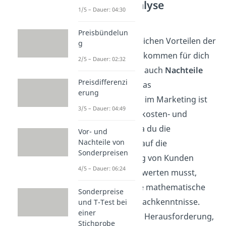
Conjoint-Analyse
1/5 – Dauer: 04:30
Nachteile
Preisbündelun
Neben den zahlreichen Vorteilen der
g
Conjoint Analyse, kommen für dich
2/5 – Dauer: 02:32
als Unternehmen auch
Nachteile
Preisdifferenzi
zum Vorschein. Das
erung
Analyseverfahren im Marketing ist
3/5 – Dauer: 04:49
nämlich ziemlich kosten- und
zeitaufwendig. Da du die
Vor- und
Nachteile von
Einflussfaktoren auf die
Sonderpreisen
Kaufentscheidung von Kunden
4/5 – Dauer: 06:24
erfassen und auswerten musst,
brauchst du hohe mathematische
Sonderpreise
und statistische Fachkenntnisse.
und T-Test bei
einer
Zudem ist es eine Herausforderung,
Stichprobe