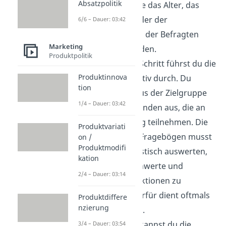
Absatzpolitik
Merkmale, wie das Alter, das
Geschlecht oder der
6/6 – Dauer: 03:42
Familienstand der Befragten
Marketing
ermittelt werden.
Produktpolitik
Im nächsten Schritt führst du die
Produktinnova
Befragung
aktiv durch. Du
tion
wählst also aus der Zielgruppe
1/4 – Dauer: 03:42
zufällig Probanden aus, die an
der Befragung teilnehmen. Die
Produktvariati
ausgefüllten Fragebögen musst
on /
Produktmodifi
du dann statistisch auswerten,
kation
um Teilnutzenwerte und
2/4 – Dauer: 03:14
Präferenzfunktionen zu
ermitteln. Hierfür dient oftmals
Produktdiffere
nzierung
eine Software.
Als nächstes kannst du die
3/4 – Dauer: 03:54