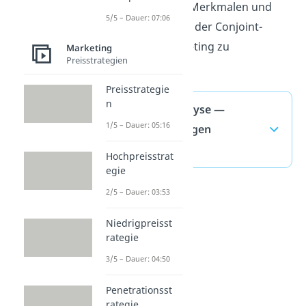
die Auswahl von Merkmalen und
5/5 – Dauer: 07:06
Ausprägungen in der Conjoint-
Analyse im Marketing zu
Marketing
Preisstrategien
priorisieren.
Preisstrategie
n
Conjoint Analyse —
1/5 – Dauer: 05:16
häufigste Fragen
(ausklappen)
Hochpreisstrat
egie
2/5 – Dauer: 03:53
Niedrigpreisst
rategie
3/5 – Dauer: 04:50
Penetrationsst
rategie