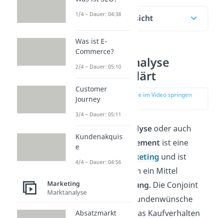
1/4 – Dauer: 04:38
Inhaltsübersicht
Was ist E-
Commerce?
Conjoint-Analyse
2/4 – Dauer: 05:10
einfach erklärt
Customer
zur Stelle im Video springen
Journey
(00:15)
3/4 – Dauer: 05:11
Die
Conjoint-Analyse
oder auch
Kundenakquis
Conjoint Measurement
ist eine
e
Methode im
Marketing
und ist
4/4 – Dauer: 04:56
genau genommen ein Mittel
Marketing
der
Marktforschung.
Die Conjoint
Marktanalyse
Analyse erfasst Kundenwünsche
und kann somit das Kaufverhalten
Absatzmarkt