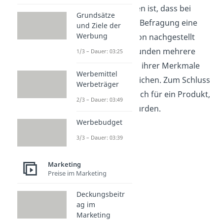
Wichtig
zu merken ist, dass bei
Grundsätze
dieser indirekten Befragung eine
und Ziele der
Werbung
echte Kaufsituation nachgestellt
wird, in der die Kunden mehrere
1/3 – Dauer: 03:25
Produkte anhand ihrer Merkmale
Werbemittel
und Preise vergleichen. Zum Schluss
Werbeträger
entscheiden sie sich für ein Produkt,
2/3 – Dauer: 03:49
das sie kaufen würden.
Werbebudget
3/3 – Dauer: 03:39
Marketing
Preise im Marketing
Deckungsbeitr
ag im
Marketing