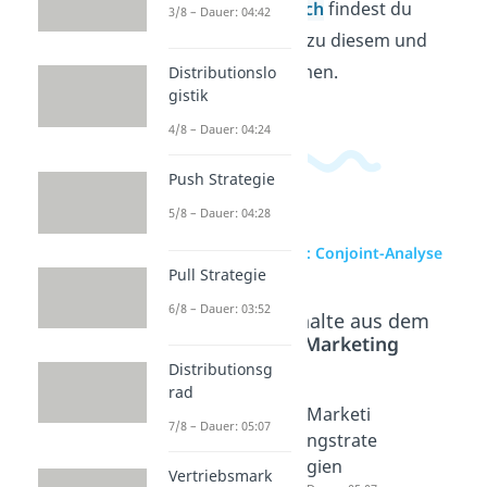
Wirtschaftsbereich
findest du
3/8 – Dauer: 04:42
passende Videos zu diesem und
verwandten Themen.
Distributionslo
gistik
4/8 – Dauer: 04:24
Push Strategie
5/8 – Dauer: 04:28
zur Videoseite: Conjoint-Analyse
Pull Strategie
6/8 – Dauer: 03:52
Beliebte Inhalte aus dem
Bereich
Marketing
Distributionsg
rad
Storetes
Marktse
Marketi
7/8 – Dauer: 05:07
t
gmentie
ngstrate
Dauer: 07:59
rung
gien
Vertriebsmark