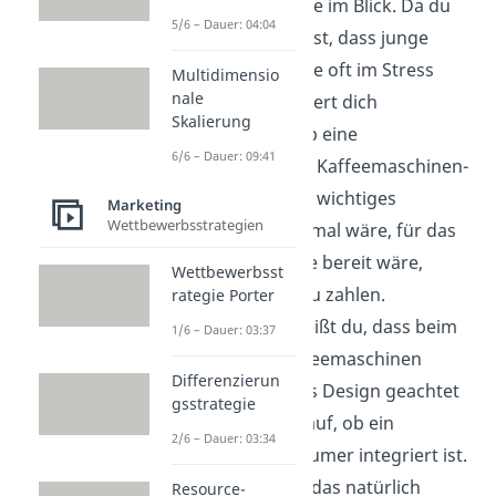
Geschäftsleute im Blick. Da du
5/6 – Dauer: 04:04
das Gefühl hast, dass junge
Geschäftsleute oft im Stress
Multidimensio
nale
sind, interessiert dich
Skalierung
besonders, ob eine
6/6 – Dauer: 09:41
automatische Kaffeemaschinen-
Reinigung ein wichtiges
Marketing
Wettbewerbsstrategien
Produktmerkmal wäre, für das
die Zielgruppe bereit wäre,
Wettbewerbsst
etwas mehr zu zahlen.
rategie Porter
Außerdem weißt du, dass beim
1/6 – Dauer: 03:37
Kauf von Kaffeemaschinen
Differenzierun
häufig auf das Design geachtet
gsstrategie
wird und darauf, ob ein
2/6 – Dauer: 03:34
Milchaufschäumer integriert ist.
Ein Merkmal, das natürlich
Resource-