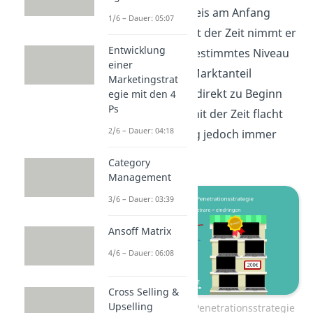
kannst, ist der Preis am Anfang
1/6 – Dauer: 05:07
relativ niedrig. Mit der Zeit nimmt er
Entwicklung
dann zu bis ein bestimmtes Niveau
einer
erreicht ist. Der Marktanteil
Marketingstrat
hingegen nimmt direkt zu Beginn
egie mit den 4
Ps
sehr schnell zu, mit der Zeit flacht
2/6 – Dauer: 04:18
diese Entwicklung jedoch immer
mehr ab.
Category
Management
3/6 – Dauer: 03:39
Ansoff Matrix
4/6 – Dauer: 06:08
Cross Selling &
Upselling
Vorgehen bei der Penetrationsstrategie