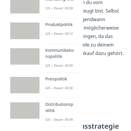
nachkaufen, wenn du vom
1/6 – Dauer: 03:28
Geschmack überzeugt bist. Selbst
wenn der Preis irgendwann
Produktpolitik
ansteigt, wirst du möglicherweise
2/6 – Dauer: 04:12
nicht direkt abspringen, da das
Getränk mittlerweile zu deinem
Kommunikatio
wöchentlichen Einkauf dazu gehört.
nspolitik
3/6 – Dauer: 05:09
Preispolitik
4/6 – Dauer: 03:50
Distributionsp
olitik
5/6 – Dauer: 05:49
Penetrationsstrategie