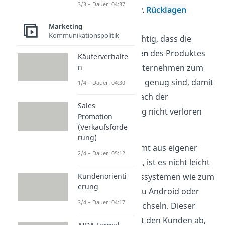
3/3 – Dauer: 04:37
Reserven bzw.
Rücklagen
haben.
Marketing
Kommunikationspolitik
Zuletzt ist wichtig, dass die
Wechselkosten
des Produktes
Käuferverhalte
von einem Unternehmen zum
n
anderen hoch genug sind, damit
1/4 – Dauer: 04:30
die Kunden nach der
Sales
Preiserhöhung nicht verloren
Promotion
gehen.
(Verkaufsförde
rung)
Wie du es bestimmt aus eigener
2/4 – Dauer: 05:12
Erfahrung kennst, ist es nicht leicht
zwischen Betriebssystemen wie zum
Kundenorienti
erung
Beispiel von iOS zu Android oder
3/4 – Dauer: 04:17
andersrum zu wechseln. Dieser
Aufwand schreckt den Kunden ab,