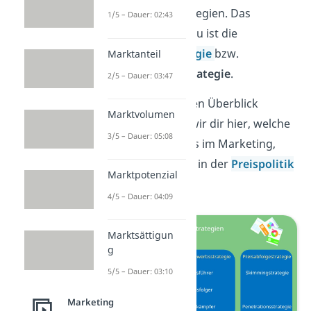
Preisabfolgestrategien. Das
1/5 – Dauer: 02:43
Gegenstück hierzu ist die
Skimming-Strategie
bzw.
Marktanteil
Abschöpfungsstrategie
.
2/5 – Dauer: 03:47
Damit du nicht den Überblick
Marktvolumen
verlierst, zeigen wir dir hier, welche
3/5 – Dauer: 05:08
Preisstrategien es im Marketing,
beziehungsweise in der
Preispolitik
Marktpotenzial
gibt.
4/5 – Dauer: 04:09
Marktsättigun
g
5/5 – Dauer: 03:10
Marketing