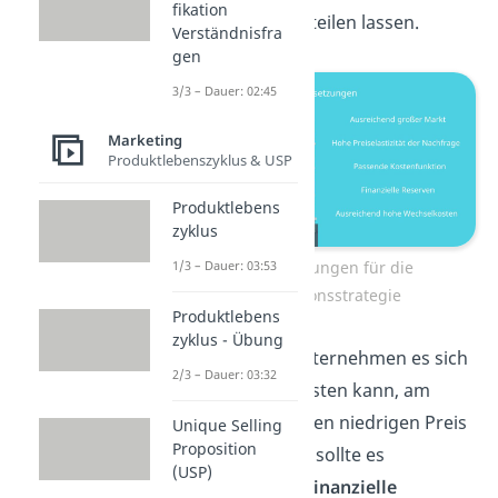
fikation
Stückzahl verteilen lassen.
Verständnisfra
gen
3/3 – Dauer: 02:45
Marketing
Produktlebenszyklus & USP
Produktlebens
zyklus
Voraussetzungen für die
1/3 – Dauer: 03:53
Penetrationsstrategie
Produktlebens
zyklus - Übung
Damit das Unternehmen es sich
2/3 – Dauer: 03:32
überhaupt leisten kann, am
Anfang so einen niedrigen Preis
Unique Selling
Proposition
zu verlangen, sollte es
(USP)
ausreichend
finanzielle