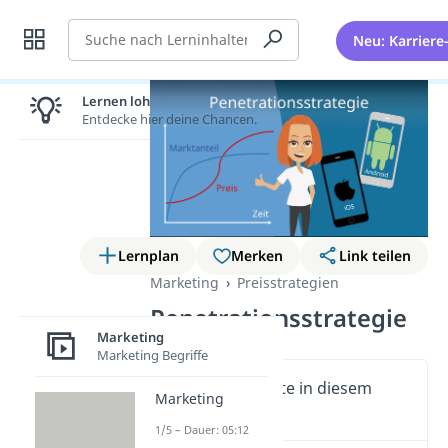
Suche
Neu: Karriere
Lernen lohnt sich!
Entdecke hier deine Chancen.
Lernplan
Merken
Link teilen
Marketing
Preisstrategien
Penetrationsstrategie
Marketing
Marketing Begriffe
Wichtige Inhalte in diesem
Marketing
Video
1/5 – Dauer: 05:12