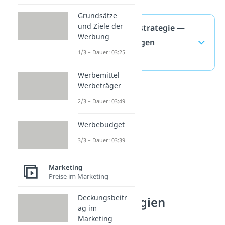
Grundsätze
und Ziele der
Penetrationsstrategie —
Werbung
häufigste Fragen
1/3 – Dauer: 03:25
(ausklappen)
Werbemittel
Werbeträger
2/3 – Dauer: 03:49
Werbebudget
3/3 – Dauer: 03:39
Marketing
Preise im Marketing
Deckungsbeitr
Preisstrategien
ag im
verstehen
Marketing