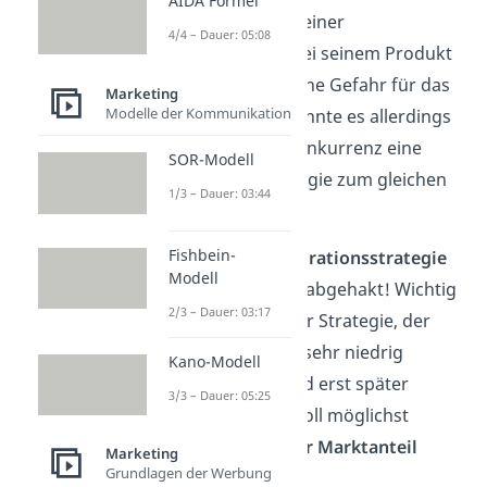
AIDA Formel
weshalb er trotz einer
4/4 – Dauer: 05:08
Preiserhöhung bei seinem Produkt
bleiben würde. Eine Gefahr für das
Marketing
Modelle der Kommunikation
Unternehmen könnte es allerdings
sein, wenn die Konkurrenz eine
SOR-Modell
bessere Technologie zum gleichen
1/3 – Dauer: 03:44
Preis anbietet.
Fishbein-
Das Thema
Penetrationsstrategie
Modell
wäre damit auch abgehakt! Wichtig
2/3 – Dauer: 03:17
ist, dass bei dieser Strategie, der
Preis am Anfang sehr niedrig
Kano-Modell
gehalten wird und erst später
3/3 – Dauer: 05:25
erhöht wird. So soll möglichst
schnell ein
großer Marktanteil
Marketing
Grundlagen der Werbung
erreicht werden.