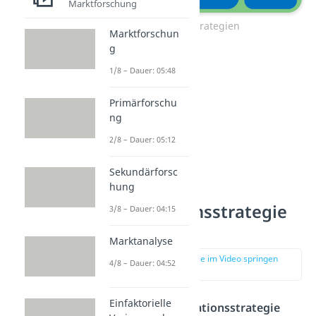
Marktforschung
Preisstrategien
Marktforschun
g
1/8 – Dauer: 05:48
Primärforschu
ng
2/8 – Dauer: 05:12
Sekundärforsc
hung
Penetrationsstrategie
3/8 – Dauer: 04:15
Vorgehen
Marktanalyse
zur Stelle im Video springen
4/8 – Dauer: 04:52
(00:40)
Einfaktorielle
Das Wort
Penetrationsstrategie