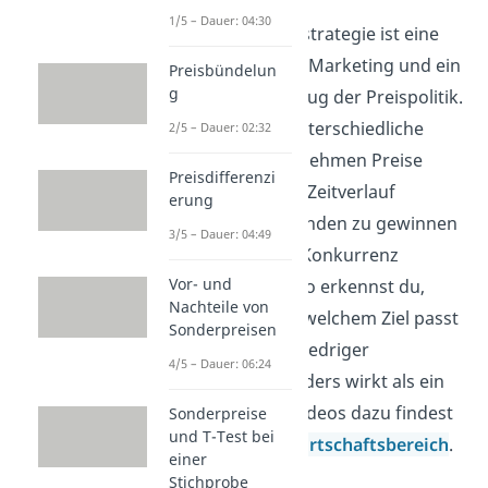
1/5 – Dauer: 04:30
Die Penetrationsstrategie ist eine
Preisstrategie im Marketing und ein
Preisbündelun
g
typisches Werkzeug der Preispolitik.
Du vergleichst unterschiedliche
2/5 – Dauer: 02:32
Arten, wie Unternehmen Preise
Preisdifferenzi
festlegen und im Zeitverlauf
erung
anpassen, um Kunden zu gewinnen
3/5 – Dauer: 04:49
oder sich gegen Konkurrenz
Vor- und
durchzusetzen. So erkennst du,
Nachteile von
welcher Preis zu welchem Ziel passt
Sonderpreisen
und warum ein niedriger
4/5 – Dauer: 06:24
Einstiegspreis anders wirkt als ein
hoher. Weitere Videos dazu findest
Sonderpreise
und T-Test bei
du in unserem
Wirtschaftsbereich
.
einer
Stichprobe