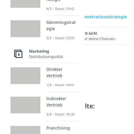
4/5 – Dauer: 03:42
zur Videoseite: Penetrationsstrategie
Skimmingstrat
egie
Lernen lohnt sich!
5/5 – Dauer: 03:09
Entdecke hier deine Chancen.
Marketing
Distributionspolitik
Direkter
Vertrieb
1/8 – Dauer: 04:41
Indirekter
Weitere Inhalte:
Vertrieb
Marketing
2/8 – Dauer: 04:30
Preisstrategien
Franchising
Preisstrategien