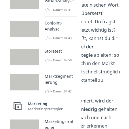
Varianzanalyse
kommt von dem lateinischen Wort
5/8 – Dauer: 07:41
„penetrare“, was übersetzt
„eindringen“ bedeutet. Du fragst
Conjoint-
Analyse
dich, warum das jetzt wichtig ist?
Wenn du dies weißt, kannst du dir
6/8 – Dauer: 04:43
ganz leicht das
Ziel der
Storetest
Penetrationsstrategie
ableiten: so
7/8 – Dauer: 07:59
schnell wie möglich in den Markt
einzudringen und schnellstmöglich
Marktsegment
einen hohen Marktanteil zu
ierung
erlangen.
8/8 – Dauer: 04:42
Damit das funktioniert, wird der
Marketing
Preis am Anfang niedrig
gehalten
Marketingstrategien
und wird später nach und nach
Marketingstrat
erhöht. Wie du hier erkennen
egien