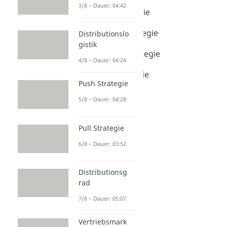
Dauer: 05:16
3/8 – Dauer: 04:42
Hochpreisstrategie
Dauer: 03:53
Niedrigpreisstrategie
Distributionslo
Dauer: 04:50
gistik
Penetrationsstrategie
4/8 – Dauer: 04:24
Dauer: 03:42
Skimmingstrategie
Push Strategie
Dauer: 03:09
5/8 – Dauer: 04:28
Pull Strategie
6/8 – Dauer: 03:52
Distributionsg
rad
7/8 – Dauer: 05:07
Vertriebsmark