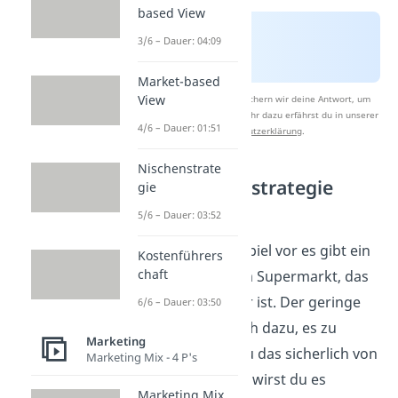
based View
3/6 – Dauer: 04:09
Market-based
View
Nach Beantwortung speichern wir deine Antwort, um
Studyflix zu verbessern. Mehr dazu erfährst du in unserer
4/6 – Dauer: 01:51
Datenschutzerklärung
.
Nischenstrate
Penetrationsstrategie
gie
Beispiel
5/6 – Dauer: 03:52
Stell dir zum Beispiel vor es gibt ein
Kostenführers
chaft
neues Getränk im Supermarkt, das
gar nicht so teuer ist. Der geringe
6/6 – Dauer: 03:50
Preis verführt dich dazu, es zu
Marketing
probieren. Wie du das sicherlich von
Marketing Mix - 4 P's
dir selbst kennst, wirst du es
Marketing Mix