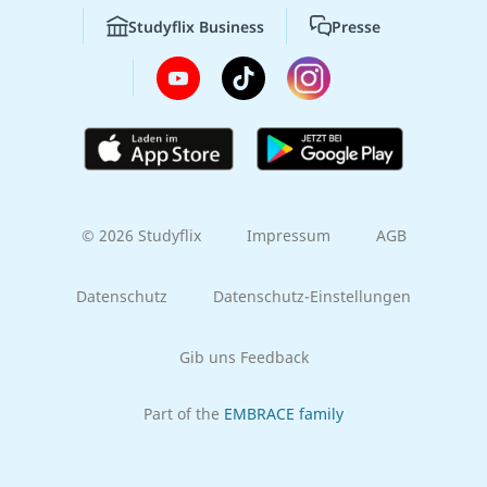
Studyflix Business
Presse
© 2026 Studyflix
Impressum
AGB
Datenschutz
Datenschutz-Einstellungen
Gib uns Feedback
Part of the
EMBRACE family