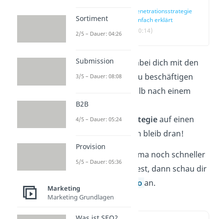
Penetrationsstrategie
Sortiment
einfach erklärt
(00:14)
2/5 – Dauer: 04:26
Submission
Du bist gerade dabei dich mit den
Preisstrategien
zu beschäftigen
3/5 – Dauer: 08:08
und suchst deshalb nach einem
B2B
Video, das dir die
Penetrationsstrategie
auf einen
4/5 – Dauer: 05:24
Blick erklärt. Dann bleib dran!
Provision
Wenn du das Thema noch schneller
5/5 – Dauer: 05:36
verstehen möchtest, dann schau dir
direkt unser
Video
an.
Marketing
Marketing Grundlagen
Was ist SEO?