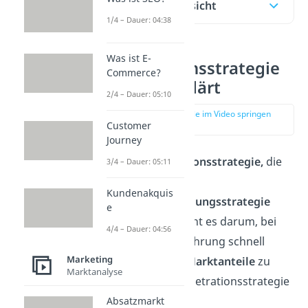
Inhaltsübersicht
1/4 – Dauer: 04:38
Was ist E-
Penetrationsstrategie
Commerce?
einfach erklärt
2/4 – Dauer: 05:10
zur Stelle im Video springen
(00:14)
Customer
Journey
Bei der
Penetrationsstrategie,
die
3/4 – Dauer: 05:11
auch
Kundenakquis
Marktdurchdringungsstrategie
e
genannt wird, geht es darum, bei
4/4 – Dauer: 04:56
der Produkteinführung schnell
Marketing
möglichst
viele Marktanteile
zu
Marktanalyse
erlangen. Die Penetrationsstrategie
gehört zu den
Absatzmarkt