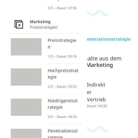
5/5 – Dauer: 07:06
Marketing
Preisstrategien
zur Videoseite: Penetrationsstrategie
Preisstrategie
n
1/5 – Dauer: 05:16
Beliebte Inhalte aus dem
Bereich
Marketing
Hochpreisstrat
egie
Skimmin
Direkter
Indirekt
2/5 – Dauer: 03:53
gstrateg
Vertrieb
er
ie
Dauer: 04:41
Vertrieb
Niedrigpreisst
Dauer: 03:09
Dauer: 04:30
rategie
3/5 – Dauer: 04:50
Penetrationsst
rategie