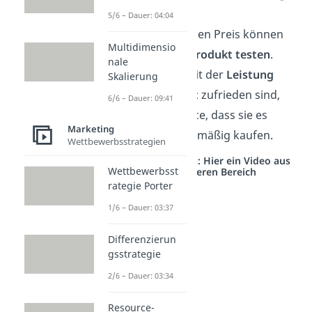
5/6 – Dauer: 04:04
Durch den geringen Preis können
Multidimensio
die Kunden das
Produkt testen
.
nale
Wenn sie dann mit der
Leistung
Skalierung
oder der
Qualität
zufrieden sind,
6/6 – Dauer: 09:41
besteht die Chance, dass sie es
Marketing
später auch regelmäßig kaufen.
Wettbewerbsstrategien
Studyflix vernetzt: Hier ein Video aus
Wettbewerbsst
einem anderen Bereich
rategie Porter
1/6 – Dauer: 03:37
Differenzierun
gsstrategie
2/6 – Dauer: 03:34
Resource-