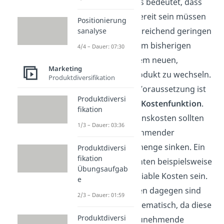
hoch sein. Das bedeutet, dass
die Kunden bereit sein müssen
Positionierung
bei einem ausreichend geringen
sanalyse
Preis von ihrem bisherigen
4/4 – Dauer: 07:30
Produkt zu dem neuen,
Marketing
günstigen Produkt zu wechseln.
Produktdiversifikation
Eine weitere Voraussetzung ist
Produktdiversi
die
passende Kostenfunktion
.
fikation
Die Produktionskosten sollten
1/3 – Dauer: 03:36
also mit zunehmender
Produktionsmenge sinken. Ein
Produktdiversi
fikation
Problem könnten beispielsweise
Übungsaufgab
sehr hohe variable Kosten sein.
e
Hohe Fixkosten dagegen sind
2/3 – Dauer: 01:59
nicht so problematisch, da diese
Produktdiversi
sich auf die zunehmende