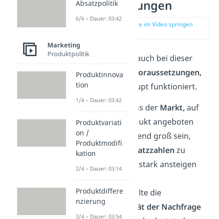
Voraussetzungen
Absatzpolitik
6/6 – Dauer: 03:42
zur Stelle im Video springen
(01:59)
Marketing
Produktpolitik
Natürlich gibt es auch bei dieser
Strategie einige
Voraussetzungen,
Produktinnova
tion
damit sie überhaupt funktioniert.
1/4 – Dauer: 03:42
Zunächst muss der
Markt,
auf
dem das Produkt angeboten
Produktvariati
on /
wird ausreichend groß sein,
Produktmodifi
damit die
Absatzzahlen
zu
kation
Beginn direkt stark ansteigen
2/4 – Dauer: 03:14
können.
Produktdiffere
Außerdem sollte die
nzierung
Preiselastizität
der Nachfrage
3/4 – Dauer: 03:54