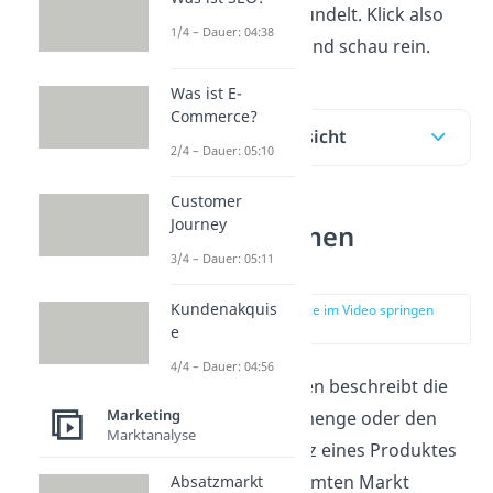
verständlich gebündelt. Klick also
1/4 – Dauer: 04:38
einfach auf Play und schau rein.
Was ist E-
Commerce?
Inhaltsübersicht
2/4 – Dauer: 05:10
Customer
Journey
Marktvolumen
Definition
3/4 – Dauer: 05:11
Kundenakquis
zur Stelle im Video springen
(00:23)
e
4/4 – Dauer: 04:56
Das Marktvolumen beschreibt die
Marketing
gesamte Absatzmenge oder den
Marktanalyse
gesamten Umsatz eines Produktes
auf einem bestimmten Markt
Absatzmarkt