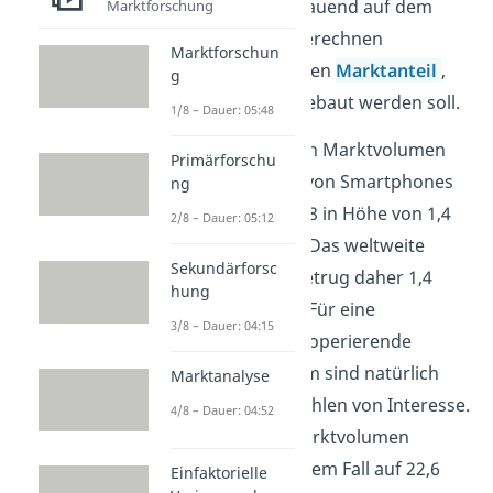
Bedeutung. Aufbauend auf dem
Marktforschung
Marktvolumen berechnen
Marktforschun
Unternehmen ihren
Marktanteil
,
g
der ständig ausgebaut werden soll.
1/8 – Dauer: 05:48
Ein Beispiel für ein Marktvolumen
Primärforschu
wäre der Absatz von Smartphones
ng
aus dem Jahr 2018 in Höhe von 1,4
2/8 – Dauer: 05:12
Milliarden Stück. Das weltweite
Sekundärforsc
Marktvolumen betrug daher 1,4
hung
Milliarden Stück. Für eine
3/8 – Dauer: 04:15
deutschlandweit operierende
Verkaufsplattform sind natürlich
Marktanalyse
deutsche Stückzahlen von Interesse.
4/8 – Dauer: 04:52
Das passende Marktvolumen
schrumpft in diesem Fall auf 22,6
Einfaktorielle