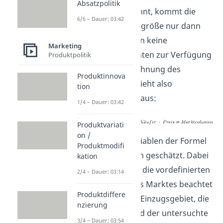
Absatzpolitik
Wie bereits erwähnt, kommt die
6/6 – Dauer: 03:42
Formel der Marktgröße nur dann
zum Einsatz, wenn keine
Marketing
anderweitigen Daten zur Verfügung
Produktpolitik
stehen. Die Berechnung des
Produktinnova
Marktvolumens sieht also
tion
folgendermaßen aus:
1/4 – Dauer: 03:42
Produktvariati
on /
Die einzelnen Variablen der Formel
Produktmodifi
werden wiederum geschätzt. Dabei
kation
müssen natürlich die vordefinierten
2/4 – Dauer: 03:14
Eigenschaften des Marktes beachtet
Produktdiffere
werden, also das Einzugsgebiet, die
nzierung
Käufergruppe und der untersuchte
3/4 – Dauer: 03:54