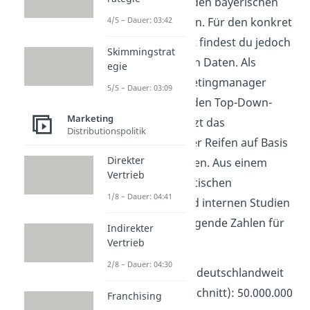
Winterreifen für den bayerischen
Markt zu ermitteln. Für den konkret
4/5 – Dauer: 03:42
definierten Markt findest du jedoch
Skimmingstrat
keine verfügbaren Daten. Als
egie
erfahrener Marketingmanager
5/5 – Dauer: 03:09
wählst du daher den Top-Down-
Marketing
Ansatz und schätzt das
Distributionspolitik
Marktvolumen der Reifen auf Basis
Direkter
vorhandener Daten. Aus einem
Vertrieb
Bericht des statistischen
1/8 – Dauer: 04:41
Bundesamtes und internen Studien
entnimmst du folgende Zahlen für
Indirekter
das Jahr 2019:
Vertrieb
2/8 – Dauer: 04:30
PKW-Bestand deutschlandweit
(Jahresdurchschnitt): 50.000.000
Franchising