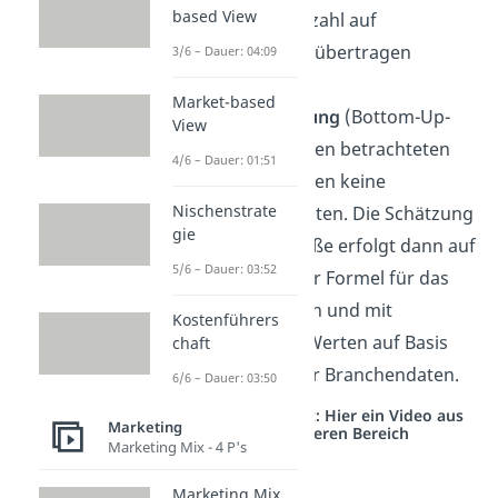
based View
Einwohneranzahl auf
Landesebene übertragen
3/6 – Dauer: 04:09
werden.
Market-based
Reine Schätzung
(Bottom-Up-
View
Ansatz): Für den betrachteten
4/6 – Dauer: 01:51
Markt existieren keine
Nischenstrate
relevanten Daten. Die Schätzung
gie
der Marktgröße erfolgt dann auf
5/6 – Dauer: 03:52
Grundlage der Formel für das
Marktvolumen und mit
Kostenführers
geschätzten Werten auf Basis
chaft
übertragbarer Branchendaten.
6/6 – Dauer: 03:50
Studyflix vernetzt: Hier ein Video aus
Marketing
einem anderen Bereich
Marketing Mix - 4 P's
Marketing Mix