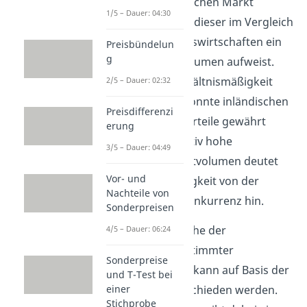
an einem inländischen Markt
1/5 – Dauer: 04:30
besitzen, obwohl dieser im Vergleich
mit anderen Volkswirtschaften ein
Preisbündelun
g
relativ großes Volumen aufweist.
Um diese Unverhältnismäßigkeit
2/5 – Dauer: 02:32
auszugleichen, könnte inländischen
Preisdifferenzi
Unternehmen Vorteile gewährt
erung
werden. Das relativ hohe
3/5 – Dauer: 04:49
inländische Marktvolumen deutet
Vor- und
auf eine Abhängigkeit von der
Nachteile von
ausländischen Konkurrenz hin.
Sonderpreisen
Auch über die Höhe der
4/5 – Dauer: 06:24
Besteuerung bestimmter
Sonderpreise
Produktgruppen kann auf Basis der
und T-Test bei
Marktgröße entschieden werden.
einer
Stichprobe