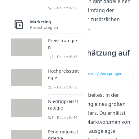
Das Marktvolumen gibt dabei einen
5/5 – Dauer: 07:06
Hinweis auf den Umfang der
ausfallenden oder zusätzlichen
Marketing
Preisstrategien
Steuereinnahmen.
Preisstrategie
n
Beispiel: Schätzung auf
1/5 – Dauer: 05:16
Datenbasis
Hochpreisstrat
zur Stelle im Video springen
egie
(01:40)
2/5 – Dauer: 03:53
Stell dir vor, du arbeitest in der
Niedrigpreisst
Marketingabteilung eines großen
rategie
Autoreifenherstellers. Du erhältst
3/5 – Dauer: 04:50
den Auftrag das Marktvolumen von
speziell auf SUV’s ausgelegte
Penetrationsst
rategie