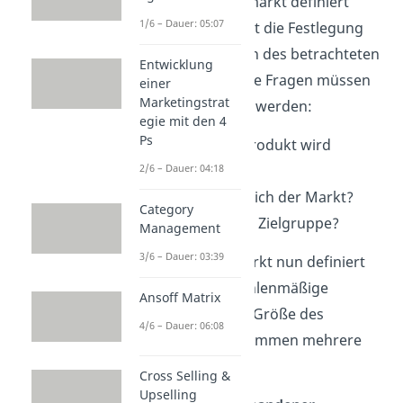
untersuchte Zielmarkt definiert
1/6 – Dauer: 05:07
werden. Es erfolgt die Festlegung
der Eigenschaften des betrachteten
Entwicklung
Marktes. Folgende Fragen müssen
einer
Marketingstrat
also beantwortet werden:
egie mit den 4
Ps
Was für ein Produkt wird
2/6 – Dauer: 04:18
untersucht?
Wo befindet sich der Markt?
Category
Wer bildet die Zielgruppe?
Management
3/6 – Dauer: 03:39
Nachdem der Markt nun definiert
ist, startet die zahlenmäßige
Ansoff Matrix
Bestimmung der Größe des
4/6 – Dauer: 06:08
Marktes. Dazu kommen mehrere
Ansätze in Frage.
Cross Selling &
Upselling