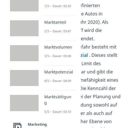
während eines definierten
1/5 – Dauer: 02:43
Zeitraums (z.B. alle Autos in
Deutschland im Jahr 2020). Als
Marktanteil
synonymer Begriff wird die
2/5 – Dauer: 03:47
Marktgröße verwendet.
Verwechslungsgefahr besteht mit
Marktvolumen
dem
Marktpotenzial
. Dieses stellt
3/5 – Dauer: 05:08
jedoch das obere Limit des
Marktvolumens dar und gibt die
Marktpotenzial
mögliche Aufnahmefähigkeit eines
4/5 – Dauer: 04:09
Marktes wieder. Die Kennzahl der
Marktgröße ist bei der Planung und
Marktsättigun
g
Entscheidungsfindung sowohl auf
5/5 – Dauer: 03:10
unternehmerischer als auch auf
volkswirtschaftlicher Ebene von
Marketing