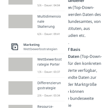
Nutzung vorhandener
5/6 – Dauer: 04:04
Branchendaten
(Top-Down-
Ansatz): Hier werden Daten des
Multidimensio
statistischen Bundesamtes, von
nale
Skalierung
Wirtschaftsinstituten, aus
6/6 – Dauer: 09:41
Forschungsstudien etc.
übernommen.
Marketing
Wettbewerbsstrategien
Schätzung auf Basis
vorhandener Daten
(Top-Down-
Wettbewerbsst
Ansatz): Sind für den konkreten
rategie Porter
Markt keine Werte verfügbar,
1/6 – Dauer: 03:37
werden verwandte Daten zur
Differenzierun
Bestimmung der Marktgröße
gsstrategie
verwendet. So können
2/6 – Dauer: 03:34
beispielsweise bundesweite
Zahlen über die
Resource-