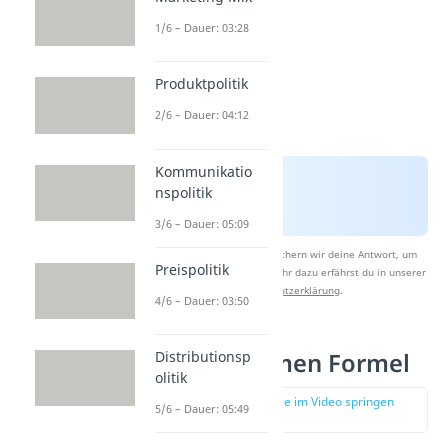
1/6 – Dauer: 03:28
Produktpolitik
2/6 – Dauer: 04:12
Kommunikatio
nspolitik
3/6 – Dauer: 05:09
Nach Beantwortung speichern wir deine Antwort, um
Preispolitik
Studyflix zu verbessern. Mehr dazu erfährst du in unserer
Datenschutzerklärung
.
4/6 – Dauer: 03:50
Marktvolumen Formel
Distributionsp
olitik
zur Stelle im Video springen
5/6 – Dauer: 05:49
(01:23)