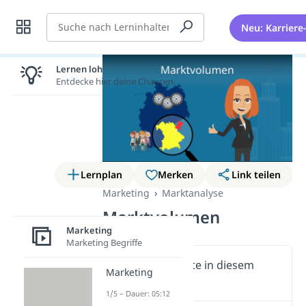
Suche
Neu: Karriere
Lernen lohnt sich!
Entdecke hier deine Chancen.
Lernplan
Merken
Link teilen
Marketing
Marktanalyse
Marktvolumen
Marketing
Marketing Begriffe
Wichtige Inhalte in diesem
Marketing
Video
1/5 – Dauer: 05:12