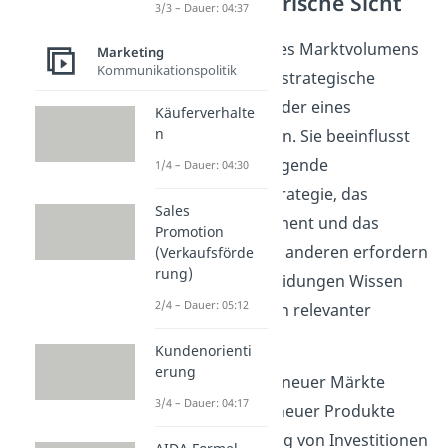
Unternehmerische Sicht
3/3 – Dauer: 04:37
Die Kenngröße des Marktvolumens
Marketing
Kommunikationspolitik
fließt in mehrere strategische
Entscheidungsfelder eines
Käuferverhalte
n
Unternehmens ein. Sie beeinflusst
stark die grundlegende
1/4 – Dauer: 04:30
Unternehmensstrategie, das
Sales
Produktmanagement und das
Promotion
Marketing. Unter anderen erfordern
(Verkaufsförde
rung)
folgende Entscheidungen Wissen
2/4 – Dauer: 05:12
über das Volumen relevanter
Märkte:
Kundenorienti
erung
Erschließung neuer Märkte
3/4 – Dauer: 04:17
Entwicklung neuer Produkte
Rechtfertigung von Investitionen