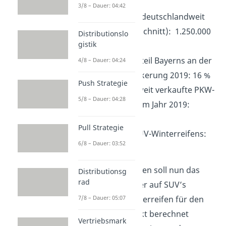
Stück
3/8 – Dauer: 04:42
SUV-Bestand deutschlandweit
(Jahresdurchschnitt): 1.250.000
Distributionslo
gistik
Stück
Einwohneranteil Bayerns an der
4/8 – Dauer: 04:24
Gesamtbevölkerung 2019: 16 %
Push Strategie
deutschlandweit verkaufte PKW-
5/8 – Dauer: 04:28
Winterreifen im Jahr 2019:
18.000.000
Pull Strategie
Preis eines SUV-Winterreifens:
6/8 – Dauer: 03:52
85 EUR
Mit diesen Angaben soll nun das
Distributionsg
rad
Marktvolumen der auf SUV’s
7/8 – Dauer: 05:07
ausgelegten Winterreifen für den
bayerischen Markt berechnet
Vertriebsmark