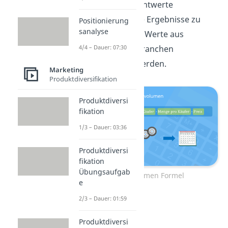
Zeitraum. Um Richtwerte
und realitätsnahe Ergebnisse zu
Positionierung
sanalyse
erhalten, können Werte aus
vergleichbaren Branchen
4/4 – Dauer: 07:30
herangezogen werden.
Marketing
Produktdiversifikation
Produktdiversi
fikation
1/3 – Dauer: 03:36
Produktdiversi
fikation
Übungsaufgab
Marktvolumen Formel
e
2/3 – Dauer: 01:59
Produktdiversi