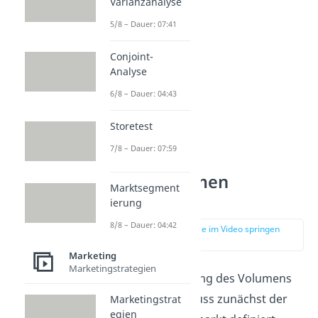
Varianzanalyse
Millionen Stück.
5/8 – Dauer: 07:41
Conjoint-
Analyse
6/8 – Dauer: 04:43
Storetest
7/8 – Dauer: 07:59
Marktvolumen
Marktsegment
berechnen
ierung
8/8 – Dauer: 04:42
zur Stelle im Video springen
(00:36)
Marketing
Marketingstrategien
Bei der Berechnung des Volumens
eines Marktes muss zunächst der
Marketingstrat
egien