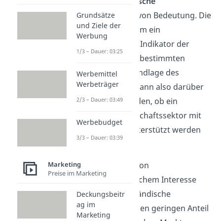
wirtschaftspolitische
Entscheidungen
von Bedeutung. Die
Grundsätze
und Ziele der
Kennzahl ist zudem ein
Werbung
aussagekräftiger Indikator der
1/3 – Dauer: 03:25
Wichtigkeit eines bestimmten
Marktes. Auf Grundlage des
Werbemittel
Werbeträger
Marktvolumens kann also darüber
2/3 – Dauer: 03:49
entschieden werden, ob ein
bestimmter Wirtschaftssektor mit
Werbebudget
Fördermitteln unterstützt werden
3/3 – Dauer: 03:39
sollte oder nicht.
Marketing
Ein weiterer Fall von
Preise im Marketing
wirtschaftspolitischem Interesse
tritt ein, wenn inländische
Deckungsbeitr
ag im
Unternehmen einen geringen Anteil
Marketing