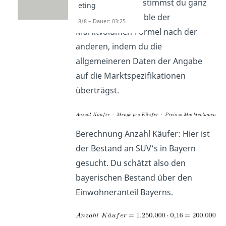
werden. Dabei bestimmst du ganz
eting
einfach eine Variable der
8/8 – Dauer: 03:25
Marktvolumen-Formel nach der
anderen, indem du die
allgemeineren Daten der Angabe
auf die Marktspezifikationen
überträgst.
Berechnung Anzahl Käufer: Hier ist
der Bestand an SUV’s in Bayern
gesucht. Du schätzt also den
bayerischen Bestand über den
Einwohneranteil Bayerns.