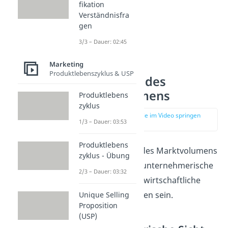
fikation
Verständnisfra
gen
3/3 – Dauer: 02:45
Marketing
Produktlebenszyklus & USP
Bedeutung des
Marktvolumens
Produktlebens
zyklus
zur Stelle im Video springen
1/3 – Dauer: 03:53
(04:09)
Produktlebens
Die Berechnung des Marktvolumens
zyklus - Übung
kann sowohl für unternehmerische
2/3 – Dauer: 03:32
als auch für volkswirtschaftliche
Akteure von Nutzen sein.
Unique Selling
Proposition
(USP)