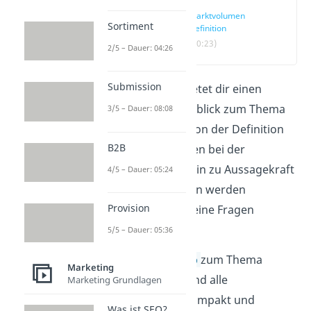
Marktvolumen
Sortiment
Definition
(00:23)
2/5 – Dauer: 04:26
Submission
Dieser Beitrag bietet dir einen
detaillierten Überblick zum Thema
3/5 – Dauer: 08:08
Marktvolumen. Von der Definition
B2B
über das Vorgehen bei der
Berechnung bis hin zu Aussagekraft
4/5 – Dauer: 05:24
und Interpretation werden
Provision
hoffentlich alle deine Fragen
beantwortet.
5/5 – Dauer: 05:36
In unserem
Video
zum Thema
Marketing
Marktvolumen sind alle
Marketing Grundlagen
Informationen kompakt und
Was ist SEO?