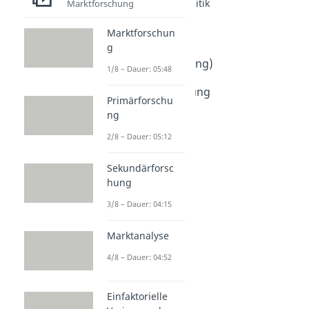
Kommunikationspolitik
Marktforschung
Käuferverhalten
Marktforschun
Dauer: 04:30
Sales Promotion
g
(Verkaufsförderung)
1/8 – Dauer: 05:48
Dauer: 05:12
Kundenorientierung
Primärforschu
Dauer: 04:17
ng
AIDA Formel
Dauer: 05:08
2/8 – Dauer: 05:12
Sekundärforsc
hung
3/8 – Dauer: 04:15
Marktanalyse
4/8 – Dauer: 04:52
Einfaktorielle