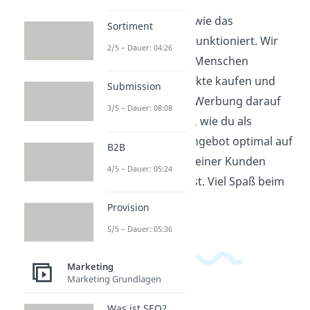
Hier erfährst du, wie das
Sortiment
Käuferverhalten funktioniert. Wir
2/5 – Dauer: 04:26
erklären, warum Menschen
bestimmte Produkte kaufen und
Submission
welchen Einfluss Werbung darauf
3/5 – Dauer: 08:08
hat. Finde heraus, wie du als
Verkäufer dein Angebot optimal auf
B2B
die Bedürfnisse deiner Kunden
4/5 – Dauer: 05:24
abstimmen kannst. Viel Spaß beim
Zuschauen!
Provision
5/5 – Dauer: 05:36
Marketing
Marketing Grundlagen
Was ist SEO?