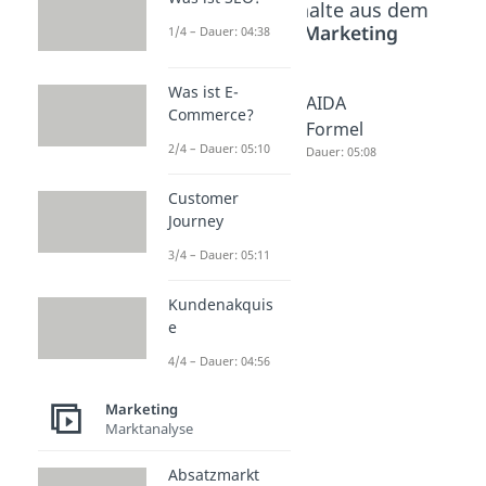
Beliebte Inhalte aus dem
Bereich
Marketing
1/4 – Dauer: 04:38
Was ist E-
Sales
Kunden
AIDA
Commerce?
Promoti
orientier
Formel
2/4 – Dauer: 05:10
on
ung
Dauer: 05:08
(Verkauf
Dauer: 04:17
Customer
sförder
Journey
ung)
3/4 – Dauer: 05:11
Dauer: 05:12
Kundenakquis
e
4/4 – Dauer: 04:56
Marketing
Marktanalyse
Absatzmarkt