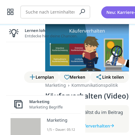
Suche
Neu: Karriere
Lernen lohnt sich!
Entdecke hier deine Chancen.
Lernplan
Merken
Link teilen
Marketing
Kommunikationspolitik
Käuferverhalten (Video)
Marketing
Marketing Begriffe
Weitere Infos erhältst du im Beitrag
zum Video
Marketing
zum Beitrag: Käuferverhalten
1/5 – Dauer: 05:12