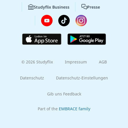
Studyflix Business
Presse
© 2026 Studyflix
Impressum
AGB
Datenschutz
Datenschutz-Einstellungen
Gib uns Feedback
Part of the
EMBRACE family