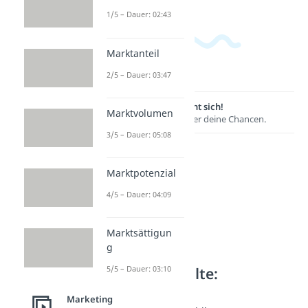
1/5 – Dauer: 02:43
Marktanteil
2/5 – Dauer: 03:47
Lernen lohnt sich!
Marktvolumen
Entdecke hier deine Chancen.
3/5 – Dauer: 05:08
Marktpotenzial
4/5 – Dauer: 04:09
Marktsättigun
g
Weitere Inhalte:
5/5 – Dauer: 03:10
Marketing
Marketing