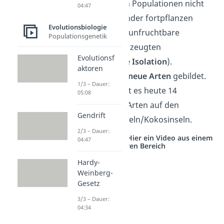
verschiedenen Populationen nicht
04:47
mehr miteinander fortpflanzen
Evolutionsbiologie
konnten oder unfruchtbare
Populationsgenetik
Nachkommen zeugten
Evolutionsf
(
Reproduktive Isolation
).
aktoren
Es haben sich
neue Arten
gebildet.
1/3 – Dauer:
Insgesamt gibt es heute 14
05:08
verschiedene Arten auf den
Gendrift
Galapagos-Inseln/Kokosinseln.
2/3 – Dauer:
Studyflix vernetzt: Hier ein Video aus einem
04:47
anderen Bereich
Hardy-
Weinberg-
Gesetz
3/3 – Dauer:
04:34