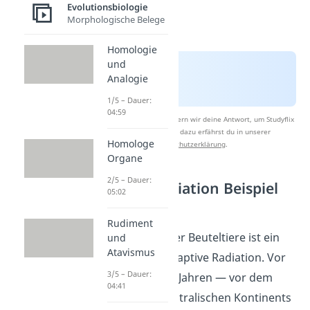
Evolutionsbiologie
Morphologische Belege
Homologie
und
Analogie
1/5 – Dauer:
04:59
Nach Beantwortung speichern wir deine Antwort, um Studyflix
zu verbessern. Mehr dazu erfährst du in unserer
Homologe
Datenschutzerklärung
.
Organe
2/5 – Dauer:
Adaptive Radiation Beispiel
05:02
Beuteltiere
Rudiment
Die Entstehung der Beuteltiere ist ein
und
Atavismus
Beispiel für die adaptive Radiation. Vor
3/5 – Dauer:
etwa 50 Millionen Jahren — vor dem
04:41
Abspalten des australischen Kontinents