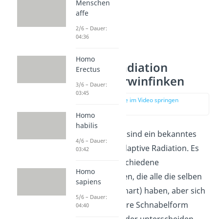
Menschen
affe
2/6 – Dauer:
04:36
Homo
Adaptive Radiation
Erectus
Beispiel Darwinfinken
3/6 – Dauer:
03:45
zur Stelle im Video springen
(00:26)
Homo
habilis
Die
Darwinfinken
sind ein bekanntes
4/6 – Dauer:
Beispiel
für die adaptive Radiation. Es
03:42
gibt vierzehn verschiedene
Homo
Darwinfinken-Arten, die alle die selben
sapiens
Vorfahren (Stammart) haben, aber sich
5/6 – Dauer:
vor allem durch ihre Schnabelform
04:40