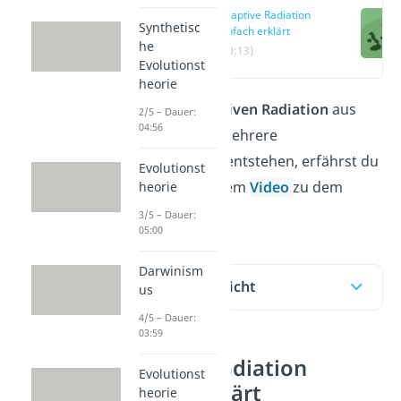
Adaptive Radiation
Synthetisc
einfach erklärt
he
(00:13)
Evolutionst
heorie
Wie bei der
adaptiven Radiation
aus
2/5 – Dauer:
04:56
einer Stammart mehrere
Teilpopulationen entstehen, erfährst du
Evolutionst
hier und in unserem
Video
zu dem
heorie
Thema!
3/5 – Dauer:
05:00
Darwinism
Inhaltsübersicht
us
4/5 – Dauer:
03:59
Adaptive Radiation
Evolutionst
einfach erklärt
heorie