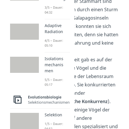
Einige Vögel der Stammart sind
3/5 – Dauer:
wahrscheinlich durch einen Sturm
04:32
auf einer der Galapagosinseln
Adaptive
gelandet. Dort konnten sie sich
Radiation
schnell verbreiten, denn sie hatten
4/5 – Dauer:
ausreichend Nahrung und keine
05:10
Fressfeinde.
Isolations
Nach einiger Zeit gab es auf der
mechanis
Insel sehr viele Vögel und die
men
Nahrung sowie der Lebensraum
5/5 – Dauer:
wurden knapp. Sie konkurrierten
05:17
jetzt untereinander
Evolutionsbiologie
(
Intraspezifische Konkurrenz
).
Selektionsmechanismen
So haben sich einige Vögel der
Selektion
Population auf andere
1/5 – Dauer:
Nahrungsquellen spezialisiert und
04:52