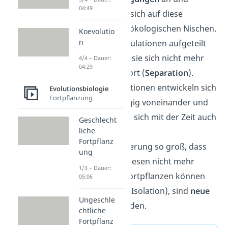
04:49
spezialisieren sich auf diese
sogenannten ökologischen Nischen.
Koevolutio
n
Da die Teilpopulationen aufgeteilt
sind, pflanzen sie sich nicht mehr
4/4 – Dauer:
04:29
miteinander fort (
Separation
).
Die Teilpopulationen entwickeln sich
Evolutionsbiologie
Fortpflanzung
nun unabhängig voneinander und
unterscheiden sich mit der Zeit auch
Geschlecht
liche
genetisch.
Fortpflanz
Ist die Veränderung so groß, dass
ung
sich die Lebewesen nicht mehr
1/3 – Dauer:
miteinander fortpflanzen
können
05:06
(reproduktive Isolation), sind
neue
Ungeschle
Arten
entstanden.
chtliche
Fortpflanz