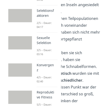
sich auf anderen Inseln angesiedelt
Selektionsf
(
Einnischung
).
aktoren
Die entstandenen Teilpopulationen
2/5 – Dauer:
waren räumlich voneinander
04:17
getrennt und haben sich nicht mehr
Sexuelle
miteinander fortgepflanzt
Selektion
(
Separation
).
3/5 – Dauer:
Mit der Zeit haben sie sich
03:16
verändert, z. B. haben sie
Konvergen
unterschiedliche Schnabelformen.
z
Und auch
genetisch
wurden sie mit
4/5 – Dauer:
der Zeit
unterschiedlicher
.
02:40
Ab einem gewissen Punkt war der
Reprodukti
genetische Unterschied so groß,
ve Fitness
dass sich die Finken der
5/5 – Dauer: