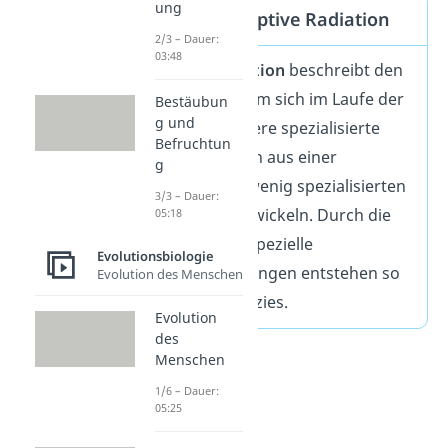
ung
Defintion Adaptive Radiation
2/3 – Dauer:
03:48
Adaptive Radiation
beschreibt den
Vorgang, bei dem sich im Laufe der
Bestäubun
g und
Evolution mehrere spezialisierte
Befruchtun
Teilpopulationen aus einer
g
ursprüngliche wenig spezialisierten
3/3 – Dauer:
Gründerart entwickeln. Durch die
05:18
Anpassung an spezielle
Evolutionsbiologie
Umweltbedingungen entstehen so
Evolution des Menschen
neue Arten/Spezies.
Evolution
des
Menschen
1/6 – Dauer:
05:25