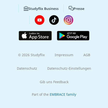
Studyflix Business
Presse
© 2026 Studyflix
Impressum
AGB
Datenschutz
Datenschutz-Einstellungen
Gib uns Feedback
Part of the
EMBRACE family