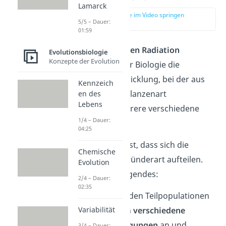
Lamarck
zur Stelle im Video springen
5/5 – Dauer:
(00:13)
01:59
Unter der
adaptiven Radiation
Evolutionsbiologie
Konzepte der Evolution
verstehst du in der Biologie die
evolutionäre Entwicklung, bei der aus
Kennzeich
einer Tier- oder Pflanzenart
en des
Lebens
(Gründerart) mehrere verschiedene
1/4 – Dauer:
Arten entstehen
.
04:25
Der Grund dafür ist, dass sich die
Chemische
Lebewesen der Gründerart aufteilen.
Evolution
Dann passiert Folgendes:
2/4 – Dauer:
02:35
Die entstehenden Teilpopulationen
passen sich an
verschiedene
Variabilität
Umweltbedingungen
an und
3/4 – Dauer: