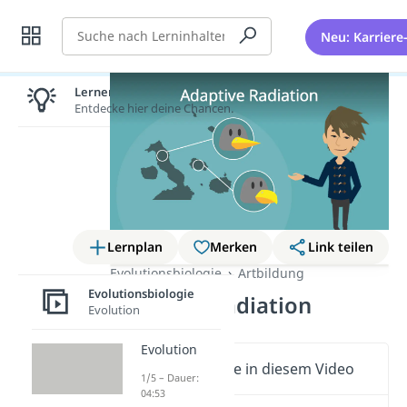
Suche
Neu: Karriere
Lernen lohnt sich!
Entdecke hier deine Chancen.
Lernplan
Merken
Link teilen
Evolutionsbiologie
Artbildung
Evolutionsbiologie
Adaptive Radiation
Evolution
Evolution
Wichtige Inhalte in diesem Video
1/5 – Dauer:
04:53