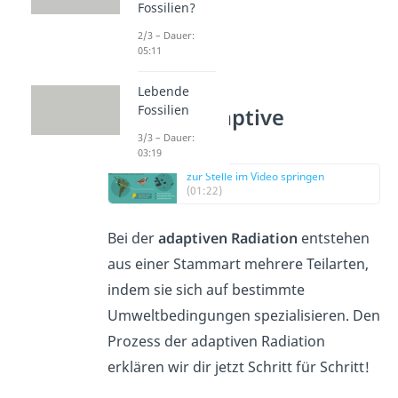
Fossilien?
2/3 – Dauer:
05:11
Lebende
Fossilien
Prozess Adaptive
Radiation
3/3 – Dauer:
03:19
zur Stelle im Video springen
(01:22)
Bei der
adaptiven Radiation
entstehen
aus einer Stammart mehrere Teilarten,
indem sie sich auf bestimmte
Umweltbedingungen spezialisieren. Den
Prozess der adaptiven Radiation
erklären wir dir jetzt Schritt für Schritt!