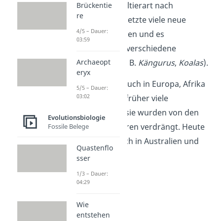
— kam eine Beuteltierart nach
Brückentie
re
Australien. Sie besetzte viele neue
4/5 – Dauer:
ökologische Nischen und es
03:59
entwickelten sich verschiedene
Beuteltierarten (z. B.
Kängurus
,
Koalas
).
Archaeopt
eryx
Schon gewusst?
Auch in Europa, Afrika
5/5 – Dauer:
03:02
und Asien gab es früher viele
Beuteltiere, doch sie wurden von den
Evolutionsbiologie
anderen Säugetieren verdrängt. Heute
Fossile Belege
gibt es sie nur noch in Australien und
Quastenflo
Amerika.
sser
1/3 – Dauer:
04:29
Wie
entstehen