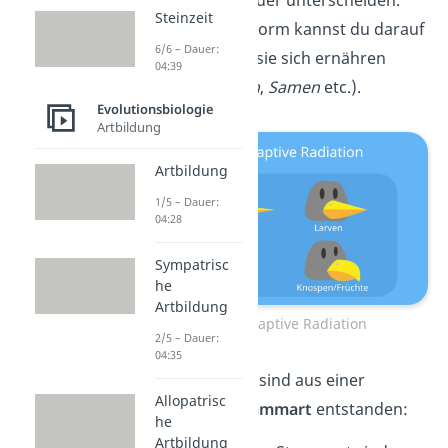
deutlich voneinander unterscheiden.
Steinzeit
Aus der Schnabelform kannst du darauf
6/6 – Dauer:
schließen, wovon sie sich ernähren
04:39
(Beispiel:
Insekten
,
Samen
etc.).
Evolutionsbiologie
Artbildung
Artbildung
1/5 – Dauer:
04:28
Sympatrisc
he
Artbildung
Beispiel Adaptive Radiation
2/5 – Dauer:
04:35
Die
Darwinfinken
sind aus einer
Allopatrisc
gemeinsamen Stammart
entstanden:
he
Artbildung