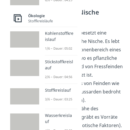
Ökologische Nische
Ökologie
Eichhörnchen
Stoffkreisläufe
Ein
Eichhörnchen
besetzt eine
Kohlenstoffkre
islauf
spezielle ökologische Nische. Es lebt
1/6 – Dauer: 05:02
zum Beispiel im Kronenbereich eines
Baumes (Biotop), wo es pflanzliche
Stickstoffkreisl
Nahrung findet und von Fressfeinden
auf
am Boden geschützt ist.
2/6 – Dauer: 04:56
Gleichzeitig wird es von Feinden wie
Stoffkreislauf
Eulen und Mäusebussarden bedroht
3/6 – Dauer: 03:25
(Biotische Faktoren).
Am Boden in der Nähe des
Wasserkreisla
Baumstammes vergräbt es Vorräte
uf
für den Winter (Abiotische Faktoren).