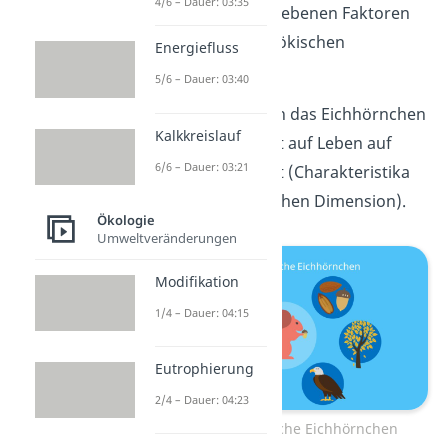
4/6 – Dauer: 03:35
Die gerade beschriebenen Faktoren
kannst du alle zur ökischen
Energiefluss
Dimension zählen.
5/6 – Dauer: 03:40
Grundsätzlich kann das Eichhörnchen
Kalkkreislauf
gut klettern und ist auf Leben auf
6/6 – Dauer: 03:21
Bäumen angepasst (Charakteristika
der Art = autozoischen Dimension).
Ökologie
Umweltveränderungen
Modifikation
1/4 – Dauer: 04:15
Eutrophierung
2/4 – Dauer: 04:23
Ökologische Nische Eichhörnchen