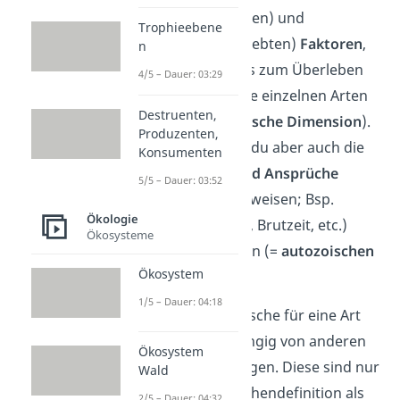
biotischen
(belebten) und
Trophieebene
abiotischen
(unbelebten)
Faktoren
,
n
die ein Organismus zum Überleben
4/5 – Dauer: 03:29
braucht und wie die einzelnen Arten
Destruenten,
diese nutzen (=
ökische Dimension
).
Produzenten,
Gleichzeitig musst du aber auch die
Konsumenten
Charakteristika und Ansprüche
5/5 – Dauer: 03:52
(Verhalten, Lebensweisen; Bsp.
Ökologie
Fortbewegungsart, Brutzeit, etc.)
Ökosysteme
einer Art betrachten (=
autozoischen
Ökosystem
Dimension
).
1/5 – Dauer: 04:18
Die ökologische Nische für eine Art
kannst du unabhängig von anderen
Ökosystem
Organismen festlegen. Diese sind nur
Wald
indirekt in der Nischendefinition als
2/5 – Dauer: 04:32