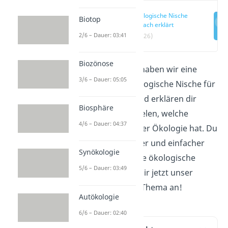
Ökologische Nische
Biotop
einfach erklärt
2/6 – Dauer: 03:41
(00:26)
Biozönose
In diesem Beitrag haben wir eine
3/6 – Dauer: 05:05
Definition von ökologische Nische für
dich vorbereitet und erklären dir
Biosphäre
anhand von Beispielen, welche
4/6 – Dauer: 04:37
Bedeutung sie in der Ökologie hat.
Du
willst noch schneller und einfacher
Synökologie
verstehen, was eine ökologische
5/6 – Dauer: 03:49
Nische ist? Schau dir jetzt unser
Lernvideo zu dem Thema an!
Autökologie
6/6 – Dauer: 02:40