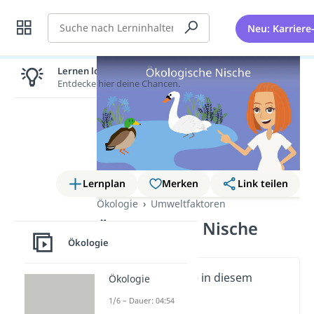
Suche
Neu: Karriere
Lernen lohnt sich!
Entdecke hier deine Chancen.
Lernplan
Merken
Link teilen
Ökologie
Umweltfaktoren
Ökologische Nische
Ökologie
Wichtige Inhalte in diesem
Ökologie
Video
1/6 – Dauer: 04:54