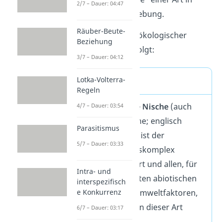
2/7 – Dauer: 04:47
seiner Lebensumgebung.
Räuber-Beute-
Die Definition von ökologischer
Beziehung
Nische lautet wie folgt:
3/7 – Dauer: 04:12
Lotka-Volterra-
Definition
Regeln
Eine
ökologische Nische
(auch
4/7 – Dauer: 03:54
biologische Nische; englisch
Parasitismus
ecological niche) ist der
5/7 – Dauer: 03:33
Wechselwirkungskomplex
zwischen einer Art und allen, für
Intra- und
diese Art relevanten abiotischen
interspezifisch
und biotischen Umweltfaktoren,
e Konkurrenz
die das Überleben dieser Art
6/7 – Dauer: 03:17
beeinflussen.