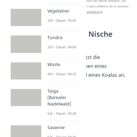
Nach Beantwortung speichern wir deine Antwort, um
Studyflix zu verbessern. Mehr dazu erfährst du in unserer
Vegetation
Datenschutzerklärung
.
2/6 – Dauer: 05:43
Ökologische Nische
Tundra
Beispiel
3/6 – Dauer: 04:04
Schauen wir uns jetzt die
Wüste
ökologischen Nischen eines
4/6 – Dauer: 04:32
Eichhörnchens und eines Koalas an.
Taiga
(Borealer
Nadelwald)
5/6 – Dauer: 03:28
Savanne
6/6 – Dauer: 04:25