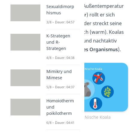
Abhängig von der Außentemperatur
Sexualdimorp
hismus
(
Abiotischer Faktor
) rollt er sich
3/8 – Dauer: 04:57
zusammen (kalt) oder streckt seine
Gliedmaßen von sich (warm). Koalas
K-Strategen
sind Einzelgänger und nachtaktiv
und R-
Strategen
(
Charakteristika des Organismus
).
4/8 – Dauer: 04:38
Mimikry und
Mimese
5/8 – Dauer: 04:37
Homoiotherm
und
poikilotherm
Ökologische Nische Koala
6/8 – Dauer: 04:41