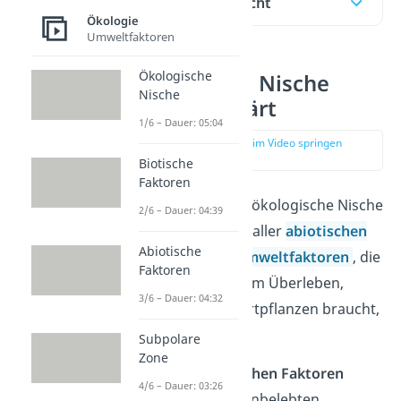
Inhaltsübersicht
Ökologie
Umweltfaktoren
Ökologische
Ökologische Nische
Nische
einfach erklärt
1/6 – Dauer: 05:04
zur Stelle im Video springen
(00:26)
Biotische
Faktoren
Du kannst dir eine ökologische Nische
2/6 – Dauer: 04:39
als die Gesamtheit aller
abiotischen
Abiotische
und
biotischen
Umweltfaktoren
, die
Faktoren
ein Organismus zum Überleben,
3/6 – Dauer: 04:32
Ausbreiten und Fortpflanzen braucht,
vorstellen.
Subpolare
Zone
Unter den
abiotischen Faktoren
4/6 – Dauer: 03:26
kannst du dir die unbelebten