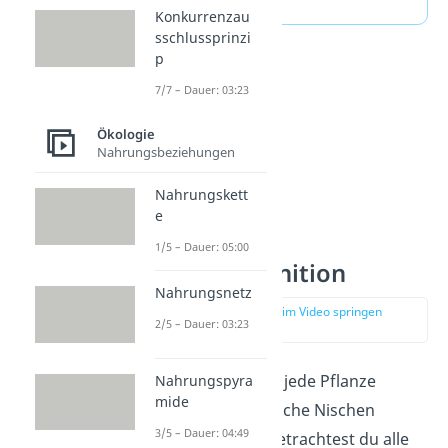
Konkurrenzau
sschlussprinzi
p
7/7 – Dauer: 03:23
Ökologie
Nahrungsbeziehungen
Nahrungskett
e
1/5 – Dauer: 05:00
Nischendefinition
Nahrungsnetz
zur Stelle im Video springen
2/5 – Dauer: 03:23
(01:04)
Für jedes Tier oder jede Pflanze
Nahrungspyra
mide
kannst du ökologische Nischen
3/5 – Dauer: 04:49
definieren. Dazu betrachtest du alle