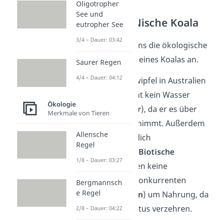
Oligotropher
See und
Ökologische Nische Koala
eutropher See
3/4 – Dauer: 03:42
Jetzt schauen wir uns die ökologische
Nische am Beispiel eines Koalas an.
Saurer Regen
4/4 – Dauer: 04:12
Er bewohnt Baumwipfel in Australien
(
Biotop
). Er braucht kein Wasser
Ökologie
(
abiotischer Faktor
), da er es über
Merkmale von Tieren
seine Nahrung aufnimmt. Außerdem
Allensche
frisst er ausschließlich
Regel
Eukalyptusblätter (
Biotische
1/8 – Dauer: 03:27
Faktoren
). Sie haben keine
interspezifischen Konkurrenten
Bergmannsch
e Regel
(
Biotische Faktoren
) um Nahrung, da
nur Koalas Eukalyptus verzehren.
2/8 – Dauer: 04:22