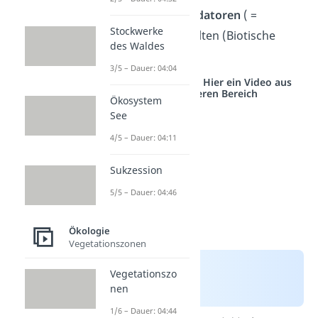
Nahrung
oder
Prädatoren
( =
Stockwerke
Fressfeinde) enthalten (Biotische
des Waldes
Faktoren).
3/5 – Dauer: 04:04
Studyflix vernetzt: Hier ein Video aus
einem anderen Bereich
Ökosystem
See
4/5 – Dauer: 04:11
Sukzession
5/5 – Dauer: 04:46
Ökologie
Vegetationszonen
Vegetationszo
nen
1/6 – Dauer: 04:44