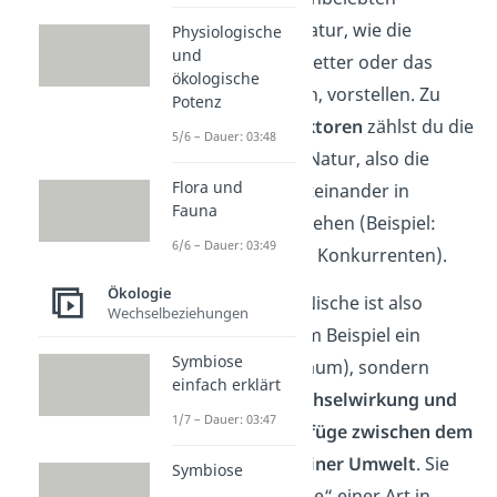
Bestandteile der Natur, wie die
Physiologische
und
Temperatur, das Wetter oder das
ökologische
Wasservorkommen, vorstellen. Zu
Potenz
den
biotischen Faktoren
zählst du die
5/6 – Dauer: 03:48
belebten Teile der Natur, also die
Flora und
Lebewesen, die miteinander in
Fauna
Wechselwirkung stehen (Beispiel:
6/6 – Dauer: 03:49
Beute, Fressfeinde, Konkurrenten).
Ökologie
Die ökologischen Nische ist also
Wechselbeziehungen
keinen Ort, wie zum Beispiel ein
Symbiose
Biotop
(=Lebensraum), sondern
einfach erklärt
beschreibt die
Wechselwirkung und
1/7 – Dauer: 03:47
das Beziehungsgefüge zwischen dem
Lebewesen und seiner Umwelt
. Sie
Symbiose
meint also die „Rolle“ einer Art in