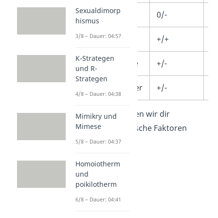
Sexualdimorp
Amensalismus
0/-
✓
hismus
3/8 – Dauer: 04:57
Parabiose
+/+
✓
K-Strategen
Soziale Verbände
+/-
und R-
Strategen
Krankheitserreger
+/-
✓
4/8 – Dauer: 04:38
Im Folgenden stellen wir dir
Mimikry und
Mimese
verschiedene biotische Faktoren
genauer vor.
5/8 – Dauer: 04:37
Homoiotherm
und
poikilotherm
6/8 – Dauer: 04:41