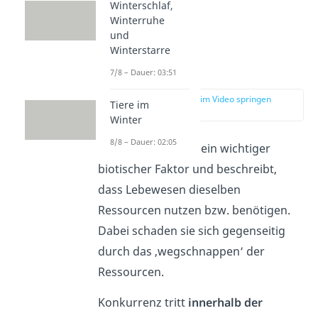
Winterschlaf,
Winterruhe
und
Winterstarre
Konkurrenz
7/8 – Dauer: 03:51
zur Stelle im Video springen
Tiere im
(03:13)
Winter
8/8 – Dauer: 02:05
Die
Konkurrenz
ist ein wichtiger
biotischer Faktor und beschreibt,
dass Lebewesen dieselben
Ressourcen nutzen bzw. benötigen.
Dabei schaden sie sich gegenseitig
durch das ‚wegschnappen‘ der
Ressourcen.
Konkurrenz tritt
innerhalb der