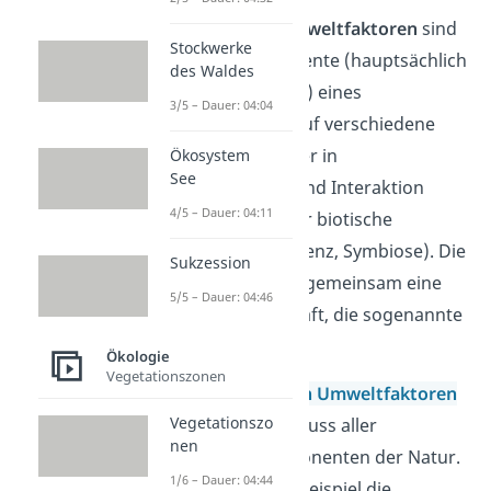
Die
biotischen Umweltfaktoren
sind
Stockwerke
alle belebten Elemente (hauptsächlich
des Waldes
Tiere und Pflanzen) eines
3/5 – Dauer: 04:04
Ökosystems, die auf verschiedene
Weisen miteinander in
Ökosystem
See
Wechselwirkung und Interaktion
4/5 – Dauer: 04:11
stehen (Beispiel für biotische
Faktoren: Konkurrenz, Symbiose). Die
Sukzession
Lebewesen bilden gemeinsam eine
5/5 – Dauer: 04:46
Lebensgemeinschaft, die sogenannte
Biozönose
.
Ökologie
Vegetationszonen
Zu den
abiotischen Umweltfaktoren
Vegetationszo
zählst du den Einfluss aller
nen
unbelebten Komponenten der Natur.
1/6 – Dauer: 04:44
Dazu zählen zum Beispiel die