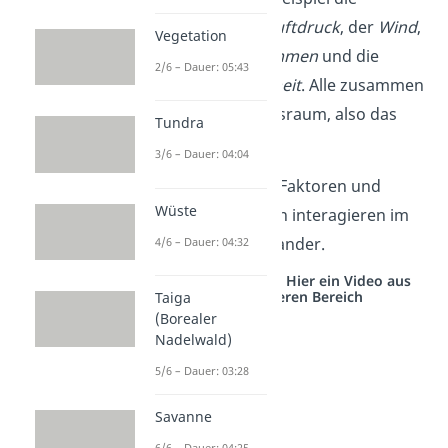
Temperatur
, der
Luftdruck
, der
Wind
,
Vegetation
das
Wasservorkommen
und die
2/6 – Dauer: 05:43
Bodenbeschaffenheit
. Alle zusammen
formen den Lebensraum, also das
Tundra
Biotop
.
3/6 – Dauer: 04:04
Wichtig
:
Biotische Faktoren und
Wüste
abiotische Faktoren interagieren im
Ökosystem miteinander.
4/6 – Dauer: 04:32
Studyflix vernetzt: Hier ein Video aus
einem anderen Bereich
Taiga
(Borealer
Nadelwald)
5/6 – Dauer: 03:28
Savanne
6/6 – Dauer: 04:25