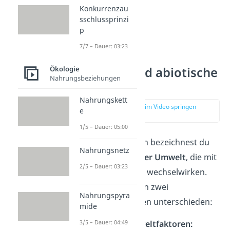
Konkurrenzau
sschlussprinzi
p
7/7 – Dauer: 03:23
Ökologie
Biotische und abiotische
Nahrungsbeziehungen
Faktoren
Nahrungskett
zur Stelle im Video springen
e
(00:14)
1/5 – Dauer: 05:00
Als Umweltfaktoren bezeichnest du
Nahrungsnetz
alle
Bestandteile der Umwelt
, die mit
2/5 – Dauer: 03:23
einem anderen Teil wechselwirken.
Du kannst zwischen zwei
Nahrungspyra
verschiedenen Arten unterschieden:
mide
3/5 – Dauer: 04:49
Biotische Umweltfaktoren: