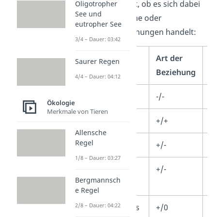
dir gekennzeichnet, ob es sich dabei
Oligotropher
See und
um zwischenartliche oder
eutropher See
innerartliche Beziehungen handelt:
3/4 – Dauer: 03:42
Biotische
Art der
I
Saurer Regen
Faktoren
Beziehung
B
4/4 – Dauer: 04:12
Konkurrenz
-/-
✓
Ökologie
Merkmale von Tieren
Symbiose
+/+
✓
Allensche
Regel
Parasitismus
+/-
✓
1/8 – Dauer: 03:27
Räuber-Beute-
+/-
✓
Bergmannsch
Beziehungen
e Regel
2/8 – Dauer: 04:22
Kommensalismus
+/0
✓