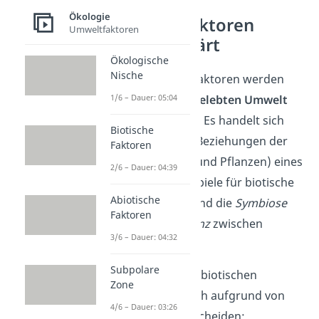
Ökologie
Biotische Faktoren
Umweltfaktoren
einfach erklärt
Ökologische
Nische
Unter biotischen Faktoren werden
1/6 – Dauer: 05:04
alle Einflüsse
der belebten Umwelt
zusammengefasst. Es handelt sich
Biotische
dabei also um die Beziehungen der
Faktoren
Lebewesen (Tiere und Pflanzen) eines
2/6 – Dauer: 04:39
Ökosystems
. Beispiele für biotische
Abiotische
Umweltfaktoren sind die
Symbiose
Faktoren
oder die
Konkurrenz
zwischen
3/6 – Dauer: 04:32
Lebewesen.
Subpolare
Die verschiedenen biotischen
Zone
Faktoren lassen sich aufgrund von
4/6 – Dauer: 03:26
Merkmalen unterscheiden: