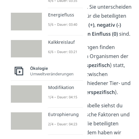
4/6 – Dauer: 03:35
Lebewesen
mit ein. Sie unterscheiden
Energiefluss
sich dahin, ob sie für die beteiligten
Lebewesen
positiv (+)
,
negativ (-)
5/6 – Dauer: 03:40
oder
ohne jeglichen Einfluss (0)
sind.
Kalkkreislauf
Einige der Beziehungen finden
6/6 – Dauer: 03:21
zwischen einzelnen Organismen der
gleichen Art (
intraspezifisch
) statt,
Ökologie
andere wiederum zwischen
Umweltveränderungen
Angehörigen verschiedener Tier- und
Modifikation
Pflanzenarten (
interspezifisch
).
1/4 – Dauer: 04:15
In der folgenden Tabelle siehst du
verschiedene biotische Faktoren und
Eutrophierung
ihren Einfluss auf die beteiligten
2/4 – Dauer: 04:23
Lebewesen. Außerdem haben wir