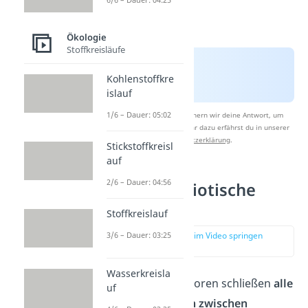
Ökologie
Stoffkreisläufe
Kohlenstoffkre
islauf
1/6 – Dauer: 05:02
Nach Beantwortung speichern wir deine Antwort, um
Studyflix zu verbessern. Mehr dazu erfährst du in unserer
Datenschutzerklärung
.
Stickstoffkreisl
auf
2/6 – Dauer: 04:56
Übersicht: Biotische
Faktoren
Stoffkreislauf
3/6 – Dauer: 03:25
zur Stelle im Video springen
(01:13)
Wasserkreisla
Die biotischen Faktoren schließen
alle
uf
Wechselwirkungen zwischen