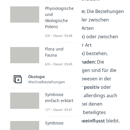
Physiologische
Beteiligte Arten:
Die Beziehungen
und
können entweder
zwischen
ökologische
Potenz
verschiedenen Arten
5/6 – Dauer: 03:48
(
interspezifisch
) oder zwischen
Individuen einer Art
Flora und
(
intraspezifisch
) bestehen.
Fauna
Nutzen und Schaden:
Die
6/6 – Dauer: 03:49
Wechselwirkungen sind für die
Ökologie
beteiligten Lebewesen in der
Wechselbeziehungen
Regel entweder
positiv
oder
Symbiose
negativ
. Es gibt allerdings auch
einfach erklärt
Interaktionen, bei denen
1/7 – Dauer: 03:47
mindestens ein beteiligtes
Lebewesen
unbeeinflusst
bleibt.
Symbiose