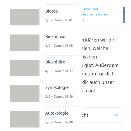
Biotische und
Biotop
abiotische Faktoren
2/6 – Dauer: 03:41
(00:14)
Biozönose
In diesem Beitrag erklären wir dir
3/6 – Dauer: 05:05
anhand von Beispielen, welche
verschiedenen biotischen
Biosphäre
Umweltfaktoren es gibt. Außerdem
4/6 – Dauer: 04:37
haben wir eine Definition für dich
vorbereitet. Schau dir auch unser
Synökologie
Video
zu dem Thema an!
5/6 – Dauer: 03:49
Autökologie
Inhaltsübersicht
6/6 – Dauer: 02:40