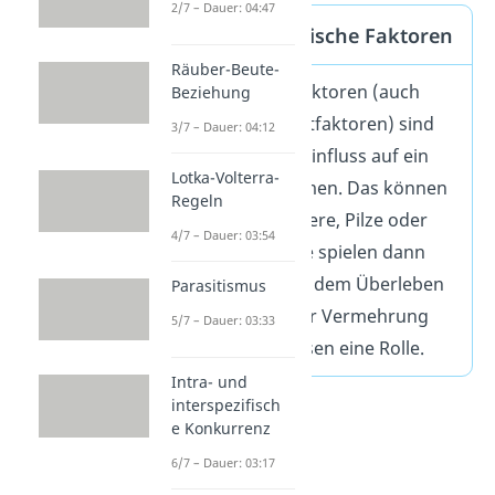
2/7 – Dauer: 04:47
Definition Biotische Faktoren
Räuber-Beute-
Die biotischen Faktoren (auch
Beziehung
biotische Umweltfaktoren) sind
3/7 – Dauer: 04:12
Lebewesen, die Einfluss auf ein
Lotka-Volterra-
Ökosystem nehmen. Das können
Regeln
beispielsweise Tiere, Pilze oder
4/7 – Dauer: 03:54
Pflanzen sein. Sie spielen dann
beim Wachstum, dem Überleben
Parasitismus
oder auch bei der Vermehrung
5/7 – Dauer: 03:33
anderer Lebewesen eine Rolle.
Intra- und
interspezifisch
e Konkurrenz
6/7 – Dauer: 03:17