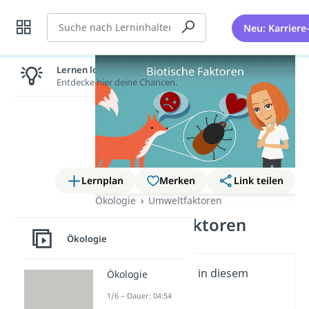
Suche
Neu: Karriere
Lernen lohnt sich!
Entdecke hier deine Chancen.
Lernplan
Merken
Link teilen
Ökologie
Umweltfaktoren
Biotische Faktoren
Ökologie
Wichtige Inhalte in diesem
Ökologie
Video
1/6 – Dauer: 04:54