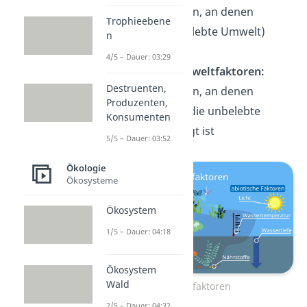
Umweltfaktoren, an denen
Trophieebene
Lebewesen (belebte Umwelt)
n
beteiligt sind
4/5 – Dauer: 03:29
Abiotische Umweltfaktoren:
Destruenten,
Umweltfaktoren, an denen
Produzenten,
ausschließlich die unbelebte
Konsumenten
Umwelt beteiligt ist
5/5 – Dauer: 03:52
Ökologie
Ökosysteme
Ökosystem
1/5 – Dauer: 04:18
Ökosystem
Wald
Umweltfaktoren
2/5 – Dauer: 04:32