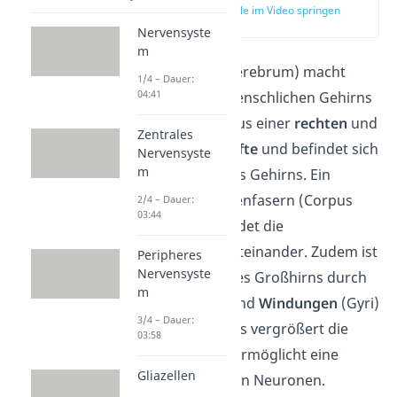
zur Stelle im Video springen
(00:12)
Nervensyste
m
Das
Großhirn
(Cerebrum)
macht
1/4 – Dauer:
04:41
etwa 80 % des menschlichen Gehirns
aus. Es besteht aus einer
rechten
und
Zentrales
linken Gehirnhälfte
und befindet sich
Nervensyste
m
im oberen Teil des Gehirns. Ein
Bündel von Nervenfasern (Corpus
2/4 – Dauer:
03:44
Callosum) verbindet die
Gehirnhälften miteinander. Zudem ist
Peripheres
Nervensyste
die Oberfläche des Großhirns durch
m
Furchen
(Sulci) und
Windungen
(Gyri)
3/4 – Dauer:
stark gefaltet. Das vergrößert die
03:58
Oberfläche und ermöglicht eine
Gliazellen
höhere Anzahl von Neuronen.