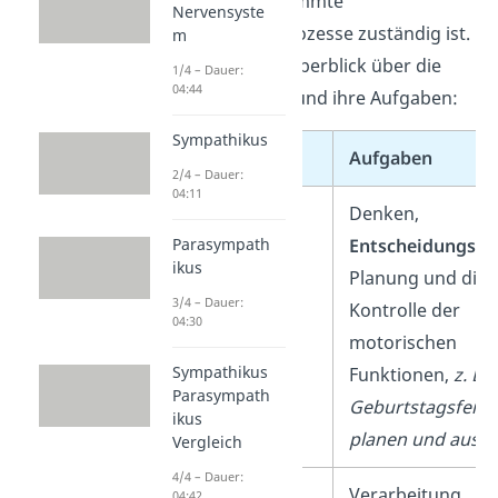
Lappen für bestimmte
Nervensyste
Verarbeitungsprozesse zuständig ist.
m
Hier ein kurzer Überblick über die
1/4 – Dauer:
04:44
fünf
Hirnlappen und ihre Aufgaben:
Sympathikus
Hirnlappen
Aufgaben
2/4 – Dauer:
04:11
Frontallappen
Denken,
Entscheidungsfi
Parasympath
ikus
Planung und die
3/4 – Dauer:
Kontrolle der
04:30
motorischen
Sympathikus
Funktionen,
z. B.:
Parasympath
Geburtstagsfeier
ikus
planen und ausf
Vergleich
4/4 – Dauer:
Parietallappen
Verarbeitung
04:42