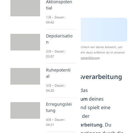
Aktionspoten
tial
1/8 – Dauer:
04:42
Depolarisatio
n
Nach Beantwortung speichern wir deine Antwort, um
2/8 – Dauer:
Studyflix zu verbessern. Mehr dazu erfährst du in unserer
03:07
Datenschutzerklärung
.
Ruhepotenti
Informationsverarbeitung
al
3/8 – Dauer:
Das Großhirn ist das
04:20
Kommandozentrum
deines
Erregungslei
Nervensystems und spielt eine
tung
wichtige Rolle bei der
4/8 – Dauer:
Informationsverarbeitung
. Du
04:21