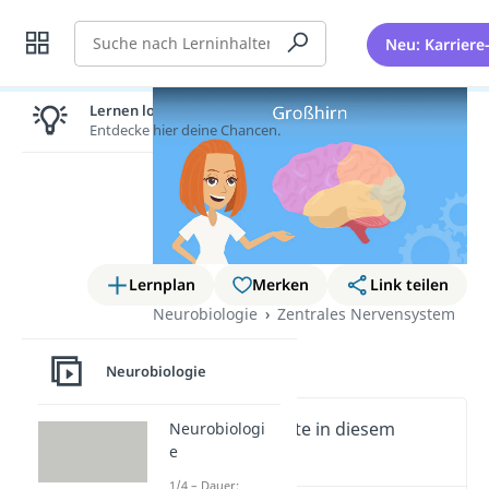
Suche
Neu: Karriere
Lernen lohnt sich!
Entdecke hier deine Chancen.
Lernplan
Merken
Link teilen
Neurobiologie
Zentrales Nervensystem
Großhirn
Neurobiologie
Wichtige Inhalte in diesem
Neurobiologi
e
Video
1/4 – Dauer: