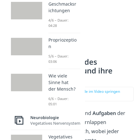
Geschmacksr
ichtungen
4/6 – Dauer:
04:28
Propriozeptio
n
5/6 – Dauer:
Hauptteile des
03:06
Großhirns und ihre
Wie viele
Funktionen
Sinne hat
der Mensch?
zur Stelle im Video springen
(01:07)
6/6 – Dauer:
05:01
Die
Funktionen
und
Aufgaben
der
Neurobiologie
verschiedenen Hirnlappen
Vegetatives Nervensystem
unterscheiden sich, wobei jeder
Vegetatives