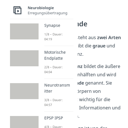
Neurobiologie
Erregungsübertragung
Großhirnrinde
Synapse
1/8 – Dauer:
Das Großhirn besteht aus
zwei Arten
04:19
von Gewebe. Es gibt die
graue
und
Motorische
die
weiße
Substanz.
Endplatte
Die
graue Substanz
bildet die äußere
2/8 – Dauer:
04:04
Schicht der Gehirnhälften
‎ und wird
auch
Großhirnrinde
genannt. Sie
Neurotransm
besteht aus Zellkörpern von
itter
Neuronen und ist wichtig für die
3/8 – Dauer:
04:57
Verarbeitung von Informationen und
Wahrnehmungen.
EPSP IPSP
4/8 – Dauer: