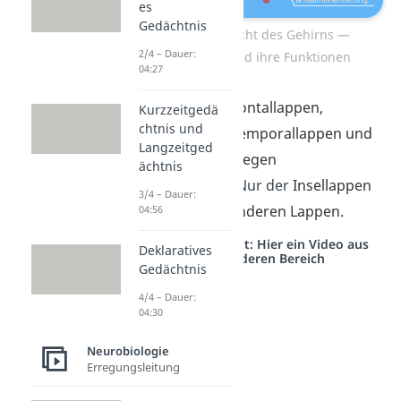
es
Gedächtnis
Seitliche Ansicht des Gehirns —
2/4 – Dauer:
Hirnlappen und ihre Funktionen
04:27
Übrigens:
Der Frontallappen,
Kurzzeitgedä
chtnis und
Parietallappen, Temporallappen und
Langzeitged
Okzipitallappen liegen
ächtnis
nebeneinander.
Nur der
Insellappen
3/4 – Dauer:
liegt unter den anderen Lappen.
04:56
Studyflix vernetzt: Hier ein Video aus
Deklaratives
einem anderen Bereich
Gedächtnis
4/4 – Dauer:
04:30
Neurobiologie
Erregungsleitung