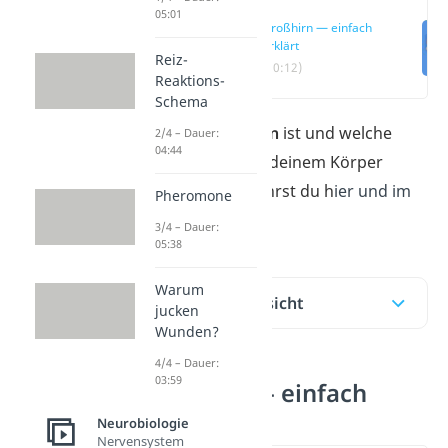
05:01
Großhirn — einfach
erklärt
Reiz-
(00:12)
Reaktions-
Schema
Was das
Großhirn
ist und welche
2/4 – Dauer:
04:44
Funktionen es in deinem Körper
übernimmt, erfährst du h
ier und im
Pheromone
Video!
3/4 – Dauer:
05:38
Warum
Inhaltsübersicht
jucken
Wunden?
4/4 – Dauer:
03:59
Großhirn — einfach
erklärt
Neurobiologie
Nervensystem