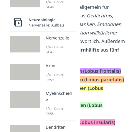
4/4 – Dauer:
Das Großhirn ist allgemein für
04:46
Funktionen
wie das
Gedächtnis,
Neurobiologie
Bewusstsein, Gedanken, Emotionen
Nervenzelle: Aufbau
und die
Koordination willkürlicher
Nervenzelle
Aktivitäten
verantwortlich. Außerdem
1/4 – Dauer:
besteht jede
Gehirnhälfte
aus
fünf
04:43
Lappen:
Axon
Frontallappen (Lobus frontalis)
2/4 – Dauer:
Parietallappen (Lobus parietalis)
03:59
Temporallappen (Lobus
Myelinscheid
temporalis)
e
Okzipitallappen (Lobus
3/4 – Dauer:
occipitalis)
03:55
Insellappen (Lobus insularis)
Dendriten