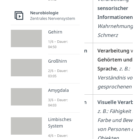
sensorischer
Neurobiologie
Informationen
,
z
Zentrales Nervensystem
Wahrnehmung v
Gehirn
Schmerz
1/6 – Dauer:
04:50
Temporallappen
Verarbeitung
v
o
Gehörtem
und
Großhirn
Sprache
,
z. B.:
2/6 – Dauer:
03:05
Verständnis von
gesprochenen Wö
Amygdala
3/6 – Dauer:
Okzipitallappen
Visuelle Verarbe
04:03
z. B.: Fähigkeit F
Limbisches
Farbe und Bewe
System
von Personen od
4/6 – Dauer:
Objekten