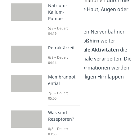
nim
mst die Informationen
durch die
Natrium-
Sinnesorgane
wie Haut, Augen oder
Kalium-
Ohren auf.
Pumpe
5/8 – Dauer:
Anschließend leiten Nervenbahnen
04:19
die Reize zum
Großhirn
weiter,
Refraktärzeit
während
neuronale Aktivitäten
die
6/8 – Dauer:
eingehenden Signale verarbeiten. Die
04:14
eingehenden Informationen werden
dann in den jeweiligen Hirnlappen
Membranpot
ential
gesendet.
7/8 – Dauer:
05:00
Was sind
Rezeptoren?
8/8 – Dauer:
03:55