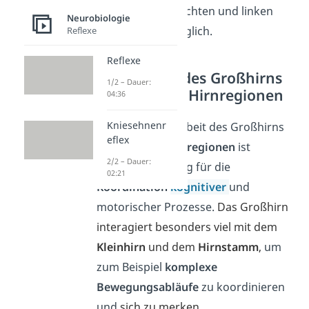
Austausch der rechten und linken
Neurobiologie
Gehirnhälfte
möglich.
Reflexe
Reflexe
Interaktion des Großhirns
1/2 – Dauer:
mit anderen Hirnregionen
04:36
Kniesehnenr
Die Zusammenarbeit des Großhirns
eflex
mit anderen
Hirnregionen
ist
2/2 – Dauer:
besonders wichtig für die
02:21
Koordination
kognitiver
und
motorischer Prozesse.
Das Großhirn
interagiert besonders viel mit dem
Kleinhirn
und dem
Hirnstamm
,
um
zum Beispiel
komplexe
Bewegungsabläufe
zu koordinieren
und
sich zu merken
.