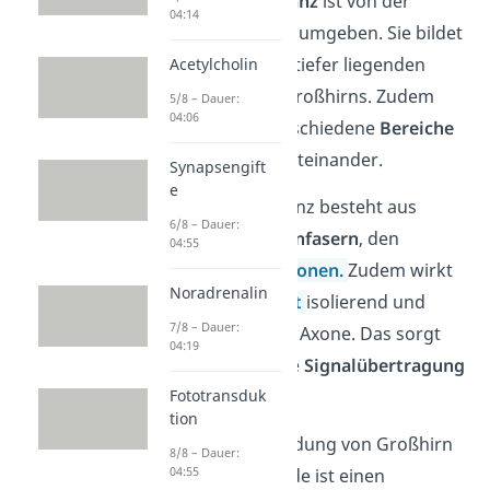
Die
weiße Substanz
ist von der
04:14
grauen Substanz umgeben. Sie bildet
den Großteil der tiefer liegenden
Acetylcholin
Strukturen des Großhirns. Zudem
5/8 – Dauer:
04:06
verbindet sie verschiedene
Bereiche
des Großhirns miteinander.
Synapsengift
e
Die weiße Substanz besteht aus
6/8 – Dauer:
umhüllten
Nervenfasern
, den
04:55
myelinisierten
Axonen.
Zudem wirkt
Noradrenalin
die
Myelinschicht
isolierend und
7/8 – Dauer:
schützt somit die Axone. Das sorgt
04:19
für eine effiziente
Signalübertragung
Fototransduk
im Gehirn.
tion
Durch die Verbindung von Großhirn
8/8 – Dauer:
04:55
und Großhirnrinde ist einen