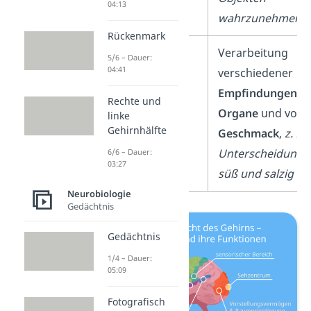
04:13
wahrzunehmen
Rückenmark
Insellappen
Verarbeitung
5/6 – Dauer:
04:41
verschiedener
Empfindungen
in
Rechte und
Organe
und von
linke
Gehirnhälfte
Geschmack
,
z. B.:
Unterscheidung 
6/6 – Dauer:
03:27
süß und salzig
Neurobiologie
Gedächtnis
Gedächtnis
1/4 – Dauer:
05:09
Fotografisch