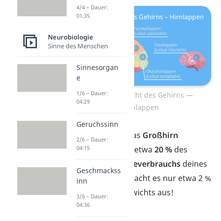
4/4 – Dauer:
01:35
Neurobiologie
Sinne des Menschen
Sinnesorgan
e
1/6 – Dauer:
Seitliche Ansicht des Gehirns —
04:29
Hirnlappen
Geruchssinn
Gut zu wissen:
Das
Großhirn
2/6 – Dauer:
04:15
verbraucht allein etwa
20 %
des
gesamten
Energieverbrauchs
deines
Geschmackss
Körpers. Dabei macht es nur etwa 2 %
inn
deines Körpergewichts aus!
3/6 – Dauer:
04:36