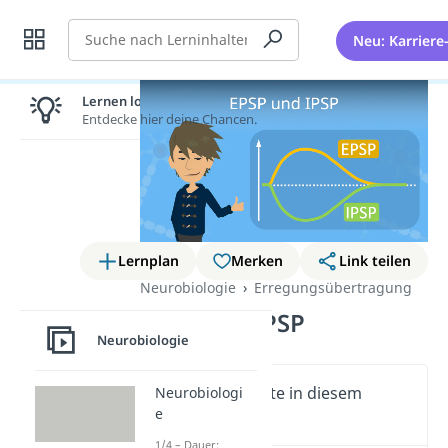
Suche
Neu: Karriere
Lernen lohnt sich!
Entdecke hier deine Chancen.
Lernplan
Merken
Link teilen
Neurobiologie
Erregungsübertragung
EPSP und IPSP
Neurobiologie
Wichtige Inhalte in diesem
Neurobiologi
e
Video
1/4 – Dauer: