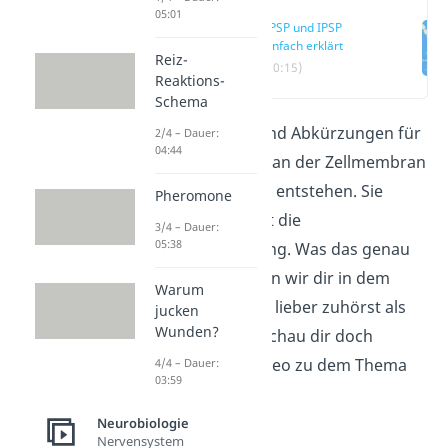
05:01
EPSP und IPSP
einfach erklärt
Reiz-
(00:15)
Reaktions-
Schema
EPSP
und
IPSP
sind Abkürzungen für
2/4 – Dauer:
04:44
Spannungen, die an der Zellmembran
einer Nervenzelle entstehen. Sie
Pheromone
beeinflussen dort die
3/4 – Dauer:
05:38
Signalweiterleitung. Was das genau
bedeutet, erklären wir dir in dem
Warum
Beitrag. Wenn du lieber zuhörst als
jucken
Wunden?
selber zu lesen, schau dir doch
einfach unser Video zu dem Thema
4/4 – Dauer:
03:59
an!
Neurobiologie
Nervensystem