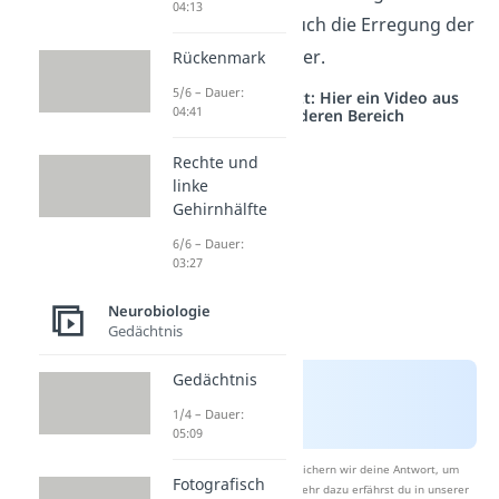
04:13
Daher ist dann auch die Erregung der
Nervenzelle stärker.
Rückenmark
5/6 – Dauer:
Studyflix vernetzt: Hier ein Video aus
04:41
einem anderen Bereich
Rechte und
linke
Gehirnhälfte
6/6 – Dauer:
03:27
Neurobiologie
Gedächtnis
Gedächtnis
1/4 – Dauer:
05:09
Nach Beantwortung speichern wir deine Antwort, um
Fotografisch
Studyflix zu verbessern. Mehr dazu erfährst du in unserer