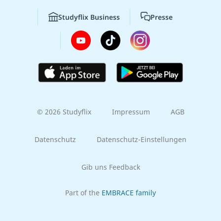
Studyflix Business
Presse
© 2026 Studyflix
Impressum
AGB
Datenschutz
Datenschutz-Einstellungen
Gib uns Feedback
Part of the
EMBRACE family