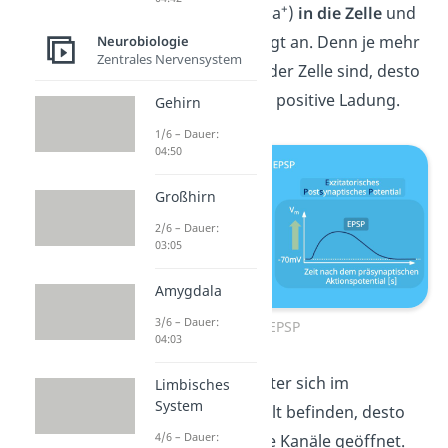
+
Natriumionen
(Na
)
in die Zelle
und
das Potential steigt an. Denn je mehr
Neurobiologie
Zentrales Nervensystem
Natriumionen in der Zelle sind, desto
höher ist dort die positive Ladung.
Gehirn
1/6 – Dauer:
04:50
Großhirn
2/6 – Dauer:
03:05
Amygdala
3/6 – Dauer:
EPSP
04:03
Je mehr Transmitter sich im
Limbisches
System
synaptischen Spalt befinden, desto
4/6 – Dauer:
länger bleiben die Kanäle geöffnet.