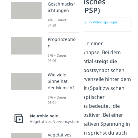
postsynaptisches
Geschmacksr
Potential (EPSP)
ichtungen
4/6 – Dauer:
zur Stelle im Video springen
04:28
(01:21)
Propriozeptio
Ein
EPSP
entsteht in einer
n
exzitatorischen Synapse. Bei dem
5/6 – Dauer:
erregenden Potential
steigt die
03:06
Spannung
in der postsynaptischen
Wie viele
Zelle, also der Nervenzelle hinter dem
Sinne hat
der Mensch?
synaptischen Spalt (Spalt zwischen
Prä- und postsynaptischer
6/6 – Dauer:
05:01
Membran), an. Das bedeutet, die
Spannung wird positiver. Bei einer
Neurobiologie
Vegetatives Nervensystem
Abnahme der negativen Spannung in
einer Nervenzellen sprichst du auch
Vegetatives