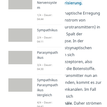
Nervensyste
von einer
Depolarisierung
.
m
Durch eine präsynaptische Erregung
1/4 – Dauer:
04:44
kommt es zum Einstrom von
Botenstoffen (Neurotransmittern) in
Sympathikus
den synaptischen Spalt der
2/4 – Dauer:
erregenden Synapse. In der
04:11
Membran
des postsynaptischen
Parasympath
Neurons befinden sich
ikus
entsprechende Rezeptoren, also
3/4 – Dauer:
Andockstellen für die Botenstoffe.
04:30
Wenn die Neurotransmitter nun an
Sympathikus
die Rezeptoren binden, kommt es zur
Parasympath
Öffnung
von Ionenkanälen. Im Fall
ikus
Vergleich
des EPSPs öffnen sich
4/4 – Dauer:
Natriumionenkanäle
. Daher strömen
04:42