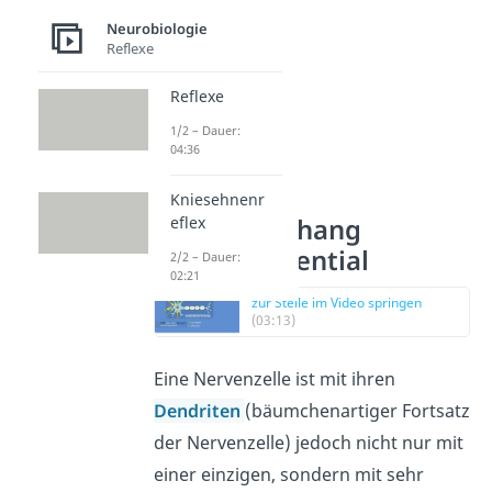
Neurobiologie
Reflexe
Reflexe
1/2 – Dauer:
04:36
Kniesehnenr
eflex
Zusammenhang
Aktionspotential
2/2 – Dauer:
02:21
zur Stelle im Video springen
(03:13)
Eine Nervenzelle ist mit ihren
Dendriten
(bäumchenartiger Fortsatz
der Nervenzelle) jedoch nicht nur mit
einer einzigen, sondern mit sehr