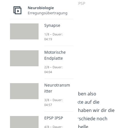
IPSP
Neurobiologie
Erregungsübertragung
Synapse
1/8 – Dauer:
04:19
Motorische
Endplatte
2/8 – Dauer:
04:04
EPSP IPSP
Neurotransm
itter
EPSP und IPSP haben also
3/8 – Dauer:
gegenteilige Effekte auf die
04:57
Nervenzelle. Hier haben wir dir die
EPSP IPSP
wichtigsten Unterschiede noch
einmal in einer Tabelle
4/8 – Dauer: