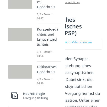
es
Datenschutzerklärung
.
Gedächtnis
2/4 – Dauer:
Inhibitorisches
04:27
postsynaptisches
Kurzzeitgedä
Potential (IPSP)
chtnis und
Langzeitged
zur Stelle im Video springen
ächtnis
(02:21)
3/4 – Dauer:
04:56
An einer hemmenden Synapse
kommt es zur Entstehung eines
Deklaratives
Gedächtnis
inhibitorischen postsynaptischen
Potentials (
IPSP
). Dabei sinkt die
4/4 – Dauer:
04:30
Spannung der postsynaptischen
Nervenzelle. Den Vorgang nennst du
Neurobiologie
Erregungsleitung
auch
Hyperpolarisation
. Unter einer