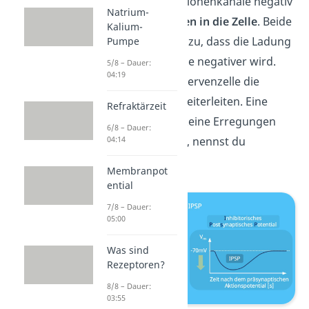
durch die Chloridionenkanäle negativ
Natrium-
–
geladene
Cl
-Ionen in die Zelle
. Beide
Kalium-
Effekte führen dazu, dass die Ladung
Pumpe
innerhalb der Zelle negativer wird.
5/8 – Dauer:
04:19
Daher kann die Nervenzelle die
Erregung nicht weiterleiten. Eine
Refraktärzeit
Nervenzelle, die keine Erregungen
6/8 – Dauer:
mehr weiterleitet, nennst du
04:14
gehemmt.
Membranpot
ential
7/8 – Dauer:
05:00
Was sind
Rezeptoren?
8/8 – Dauer:
03:55