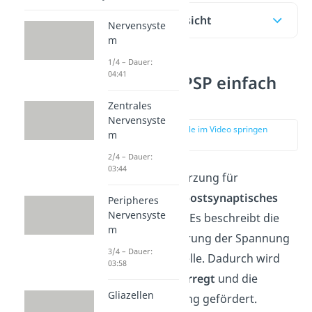
Inhaltsübersicht
Nervensyste
m
1/4 – Dauer:
04:41
EPSP und IPSP einfach
erklärt
Zentrales
Nervensyste
zur Stelle im Video springen
m
(00:15)
2/4 – Dauer:
03:44
EPSP ist die Abkürzung für
exzitatorisches postsynaptisches
Peripheres
Nervensyste
Potential (EPSP).
Es beschreibt die
m
positive Veränderung der Spannung
3/4 – Dauer:
in einer Nervenzelle. Dadurch wird
03:58
die Nervenzelle
erregt
und die
Gliazellen
Signalweiterleitung gefördert.