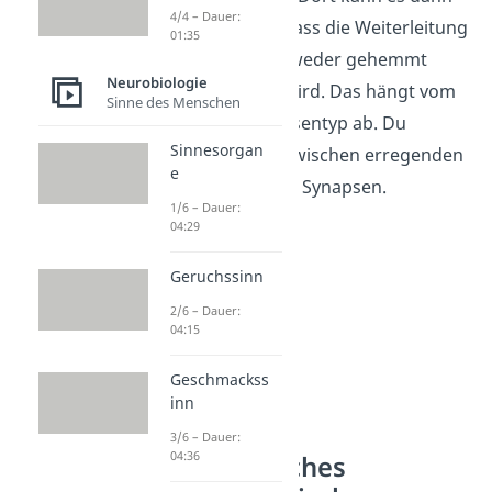
4/4 – Dauer:
dazu kommen, dass die Weiterleitung
01:35
des Signales entweder gehemmt
Neurobiologie
oder gefördert wird. Das hängt vom
Sinne des Menschen
jeweiligen Synapsentyp ab. Du
Sinnesorgan
unterscheidest zwischen erregenden
e
und hemmenden Synapsen.
1/6 – Dauer:
04:29
Geruchssinn
2/6 – Dauer:
04:15
Geschmackss
inn
3/6 – Dauer:
04:36
Exzitatorisches