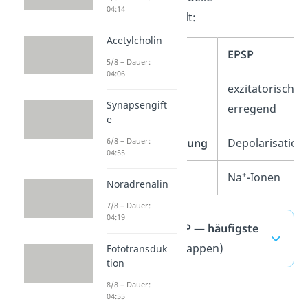
04:14
gegenübergestellt:
Acetylcholin
EPSP
5/8 – Dauer:
04:06
Wirkung
exzitatorisch /
Synapsengift
erregend
e
6/8 – Dauer:
Potentialänderung
Depolarisation
04:55
+
Ionen
Na
-Ionen
Noradrenalin
7/8 – Dauer:
04:19
EPSP und IPSP — häufigste
Fragen
(ausklappen)
Fototransduk
tion
8/8 – Dauer:
04:55