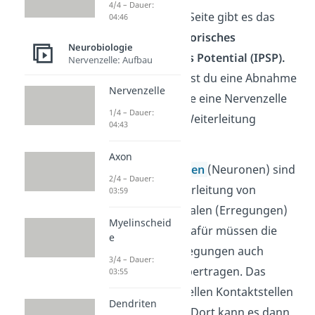
4/4 – Dauer:
Auf der anderen Seite gibt es das
04:46
IPSP
, also
inhibitorisches
Neurobiologie
postsynaptisches Potential (IPSP).
Nervenzelle: Aufbau
Darunter verstehst du eine Abnahme
Nervenzelle
der Spannung, die eine Nervenzelle
1/4 – Dauer:
hemmt
und die Weiterleitung
04:43
verhindert.
Axon
Deine
Nervenzellen
(Neuronen) sind
2/4 – Dauer:
also für die Weiterleitung von
03:59
elektrischen Signalen (Erregungen)
Myelinscheid
verantwortlich. Dafür müssen die
e
Nervenzellen Erregungen auch
3/4 – Dauer:
untereinander übertragen. Das
03:55
passiert an speziellen Kontaktstellen
Dendriten
– den
Synapsen
. Dort kann es dann