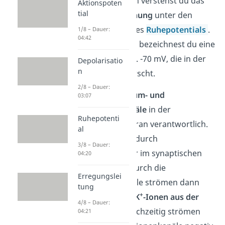
Hyperpolarisation verstehst du das
Aktionspoten
tial
Sinken der Spannung
unter den
negativen Wert des
Ruhepotentials
.
1/8 – Dauer:
04:42
Als Ruhepotential bezeichnest du eine
Spannung von ca. -70 mV, die in der
Depolarisatio
n
Zelle in Ruhe herrscht.
2/8 – Dauer:
Hierfür sind
Kalium- und
03:07
Chloridionenkanäle
in der
Ruhepotenti
Nervenzellmembran verantwortlich.
al
Auch sie werden durch
3/8 – Dauer:
Neurotransmitter im synaptischen
04:20
Spalt geöffnet. Durch die
Erregungslei
Kaliumionenkanäle strömen dann
tung
+
positiv geladene
K
-Ionen aus der
4/8 – Dauer:
Zelle
heraus. Gleichzeitig strömen
04:21