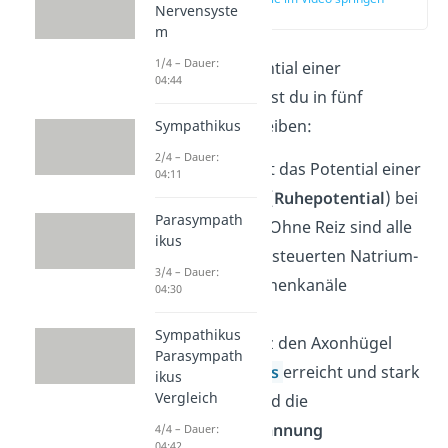
Nervensyste
(01:10)
m
1/4 – Dauer:
Das Aktionspotential einer
04:44
Nervenzelle kannst du in fünf
Schritten beschreiben:
Sympathikus
2/4 – Dauer:
Zunächst liegt das Potential einer
04:11
Zelle in Ruhe (
Ruhepotential
) bei
Parasympath
etwa -70 mV. Ohne Reiz sind alle
ikus
spannungsgesteuerten Natrium-
3/4 – Dauer:
und Kaliumionenkanäle
04:30
geschlossen.
Sympathikus
Wenn ein Reiz den Axonhügel
Parasympath
eines
Neurons
erreicht und stark
ikus
Vergleich
genug ist, wird die
Schwellenspannung
4/4 – Dauer:
04:42