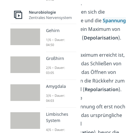
überschritten.
Dadurch Öffnen sich die
Neurobiologie
Zentrales Nervensystem
Natriumkanäle und die
Spannung
steigt bis auf ein Maximum von
Gehirn
ca. +30 mV an (
Depolarisation
).
1/6 – Dauer:
04:50
Nachdem das
Spannungsmaximum erreicht ist,
Großhirn
erfolgt durch das Schließen von
2/6 – Dauer:
Natrium- und das Öffnen von
03:05
Kaliumkanälen die Rückkehr zum
Amygdala
Ruhepotential (
Repolarisation
).
3/6 – Dauer:
Dabei wird die
04:03
Membranspannung oft erst noch
Limbisches
negativer, als das ursprüngliche
System
Ruhepotential
4/6 – Dauer:
(
Hyperpolarisation
), bevor die