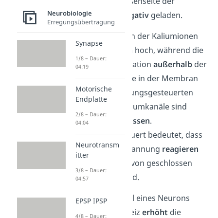
Vergleich zur Außenseite der
Neurobiologie
Zellmembran
negativ
geladen.
Erregungsübertragung
Die Konzentration der Kaliumionen
Synapse
ist im
Zellinneren
hoch, während die
1/8 – Dauer:
Natriumkonzentration
außerhalb
der
04:19
Zelle
höher
ist. Die in der Membran
Motorische
liegenden spannungsgesteuerten
Endplatte
Natrium- und Kaliumkanäle sind
2/8 – Dauer:
zunächst
geschlossen
.
04:04
Spannungsgesteuert bedeutet, dass
Neurotransm
die Kanäle auf Spannung
reagieren
itter
und abhängig davon geschlossen
3/8 – Dauer:
oder geöffnet sind.
04:57
Ein am Axonhügel eines Neurons
EPSP IPSP
ankommender Reiz
erhöht
die
4/8 – Dauer: