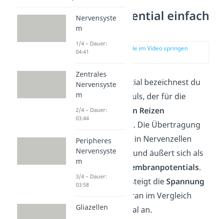
Aktionspotential einfach
Nervensyste
erklärt
m
1/4 – Dauer:
zur Stelle im Video springen
04:41
(00:14)
Zentrales
Als Aktionspotential bezeichnest du
Nervensyste
m
einen Nervenimpuls, der für die
Weiterleitung von Reizen
2/4 – Dauer:
03:44
verantwortlich ist. Die Übertragung
von Reizen findet in Nervenzellen
Peripheres
Nervensyste
(Neuronen) statt und äußert sich als
m
Änderung des Membranpotentials
.
3/4 – Dauer:
Genauer gesagt steigt die
Spannung
03:58
an der Zellmembran im Vergleich
Gliazellen
zum Ruhepotential an.