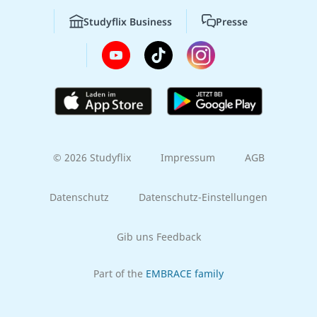
Studyflix Business
Presse
© 2026 Studyflix
Impressum
AGB
Datenschutz
Datenschutz-Einstellungen
Gib uns Feedback
Part of the
EMBRACE family