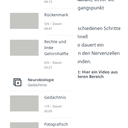
04:13
Zelle zum Ausgangspunkt
Rückenmark
zurückkehrt.
5/6 – Dauer:
Übrigens:
Die verschiedenen Schritte
04:41
verlaufen sehr schnell
Rechte und
hintereinander. So dauert ein
linke
Aktionspotential in den Nervenzellen
Gehirnhälfte
nur ca. 2 Millisekunden.
6/6 – Dauer:
03:27
Studyflix vernetzt: Hier ein Video aus
einem anderen Bereich
Neurobiologie
Gedächtnis
Gedächtnis
1/4 – Dauer:
05:09
Fotografisch