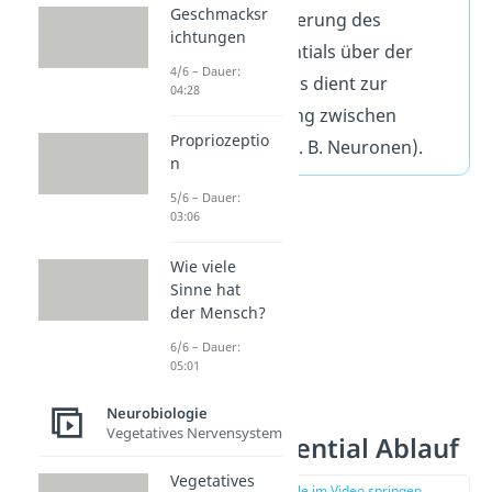
Geschmacksr
Spannungsänderung des
ichtungen
Membranpotentials über der
4/6 – Dauer:
Zellmembran. Es dient zur
04:28
Reizweiterleitung zwischen
Propriozeptio
Nervenzellen (z. B. Neuronen).
n
5/6 – Dauer:
03:06
Wie viele
Sinne hat
der Mensch?
6/6 – Dauer:
05:01
Neurobiologie
Vegetatives Nervensystem
Aktionspotential Ablauf
Vegetatives
zur Stelle im Video springen