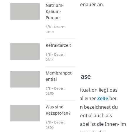
Abschnitte jetzt genauer an.
Natrium-
Kalium-
Pumpe
5/8 – Dauer:
04:19
Refraktärzeit
6/8 – Dauer:
04:14
Membranpot
Initiationsphase
ential
7/8 – Dauer:
In der Ausgangssituation liegt das
05:00
Membranpotential einer
Zelle
bei
etwa
-70 mV.
Dann bezeichnest du
Was sind
Rezeptoren?
das Membranpotential auch als
8/8 – Dauer:
Ruhepotential
. Dabei ist die Innen- im
03:55