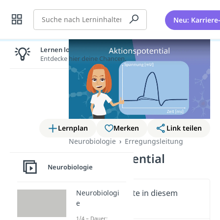
Suche
Neu: Karriere
Lernen lohnt sich!
Entdecke hier deine Chancen.
Lernplan
Merken
Link teilen
Neurobiologie
Erregungsleitung
Aktionspotential
Neurobiologie
Wichtige Inhalte in diesem
Neurobiologi
e
Video
1/4 – Dauer: