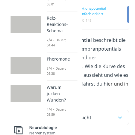
05:01
Aktionspotential
einfach erklärt
Reiz-
(00:14)
Reaktions-
Schema
Das
Aktionspotential
beschreibt die
2/4 – Dauer:
04:44
Änderung des Membranpotentials
einer Zelle während der
Pheromone
Erregungsleitung. Wie die Kurve des
3/4 – Dauer:
05:38
Aktionspotentials aussieht und wie es
genau abläuft, erfährst du hi
er und in
Warum
unserem
Video
!
jucken
Wunden?
4/4 – Dauer:
03:59
Inhaltsübersicht
Neurobiologie
Nervensystem