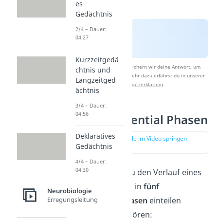
es
Gedächtnis
2/4 – Dauer:
04:27
Kurzzeitgedä
Nach Beantwortung speichern wir deine Antwort, um
chtnis und
Studyflix zu verbessern. Mehr dazu erfährst du in unserer
Langzeitged
Datenschutzerklärung
.
ächtnis
3/4 – Dauer:
04:56
Aktionspotential Phasen
Deklaratives
zur Stelle im Video springen
Gedächtnis
(01:55)
4/4 – Dauer:
04:30
Du siehst, dass du den Verlauf eines
Aktionspotentials in
fünf
Neurobiologie
verschiedene Phasen
einteilen
Erregungsleitung
kannst. Dazu gehören: