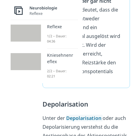
voller Größe oder gar nicht
Neurobiologie
auftritt. Das bedeutet, dass die
Reflexe
Reizschwelle entweder
Reflexe
überschritten und ein
Aktionspotential ausgelöst wird
1/2 – Dauer:
04:36
oder eben nicht. Wird der
Schwellenwert
erreicht,
Kniesehnenr
eflex
beeinflusst die Reizstärke den
Ablauf des Aktionspotentials
2/2 – Dauer:
02:21
nicht.
Depolarisation
Unter der
Depolarisation
oder auch
Depolarisierung verstehst du die
Anstiegsphase des Aktionspotentials.