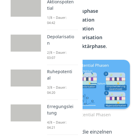
Aktionspoten
tial
die
Initiationsphase
1/8 – Dauer:
die
Depolarisation
04:42
die
Repolarisation
Depolarisatio
die
Hyperpolarisation
n
und die
Refraktärphase
.
2/8 – Dauer:
03:07
Ruhepotenti
al
3/8 – Dauer:
04:20
Erregungslei
tung
Aktionspotential Phasen
4/8 – Dauer:
04:21
Schauen wir uns die einzelnen