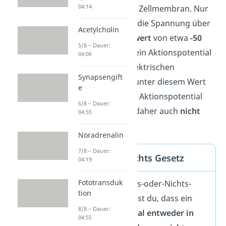
04:14
Spannung an der Zellmembran. Nur
wenn dieser Reiz die Spannung über
Acetylcholin
einen
Schwellenwert
von etwa
-50
5/8 – Dauer:
mV
erhöht, wird ein Aktionspotential
04:06
ausgelöst. Alle elektrischen
Synapsengift
Erregungen, die unter diesem Wert
e
liegen, lösen
kein
Aktionspotential
6/8 – Dauer:
aus und werden daher auch
nicht
04:55
weitergeleitet
.
Noradrenalin
7/8 – Dauer:
Alles oder Nichts Gesetz
04:19
Fototransduk
Unter dem ‚Alles-oder-Nichts-
tion
Gesetz‘ verstehst du, dass ein
8/8 – Dauer:
Aktionspotential
entweder in
04:55