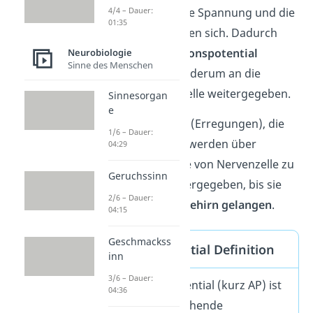
4/4 – Dauer:
an, ändert sich die Spannung und die
01:35
Ionenkanäle öffnen sich. Dadurch
lösen sie ein
Aktionspotential
Neurobiologie
Sinne des Menschen
aus.
Das wird wiederum an die
nächste Nervenzelle weitergegeben.
Sinnesorgan
e
Merke:
Alle
Reize
(Erregungen), die
1/6 – Dauer:
du wahrnimmst, werden über
04:29
Aktionspotentiale von Nervenzelle zu
Geruchssinn
Nervenzelle weitergegeben, bis sie
2/6 – Dauer:
schließlich
zum Gehirn gelangen
.
04:15
Geschmackss
Aktionspotential Definition
inn
3/6 – Dauer:
Ein Aktionspotential (kurz AP) ist
04:36
eine vorübergehende