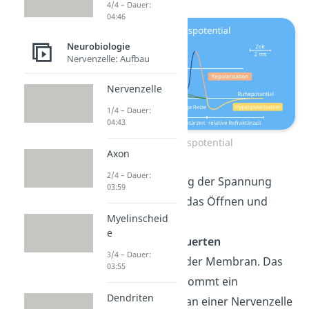
4/4 – Dauer:
04:46
Neurobiologie
Nervenzelle: Aufbau
Nervenzelle
1/4 – Dauer:
04:43
Aktionspotential
Axon
2/4 – Dauer:
Zu einer Änderung der Spannung
03:59
kommt es durch das Öffnen und
Myelinscheid
Schließen von
e
spannungsgesteuerten
3/4 – Dauer:
Ionenkanälen
in der Membran.
Das
03:55
funktioniert so: Kommt ein
Dendriten
elektrischer Reiz an einer Nervenzelle