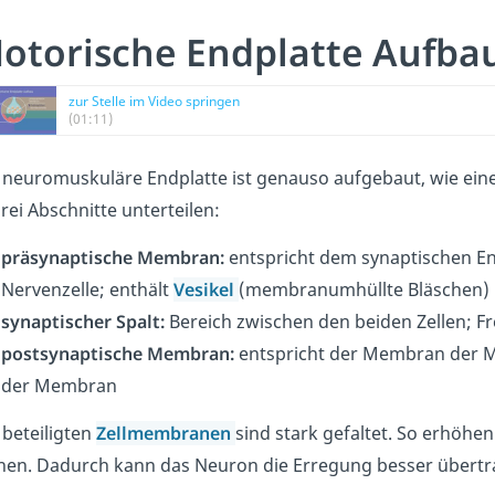
otorische Endplatte Aufba
zur Stelle im Video springen
(01:11)
 neuromuskuläre Endplatte ist genauso aufgebaut, wie eine
drei Abschnitte unterteilen:
präsynaptische Membran:
entspricht dem synaptischen E
Nervenzelle; enthält
Vesikel
(membranumhüllte Bläschen) m
synaptischer Spalt:
Bereich zwischen den beiden Zellen; F
postsynaptische Membran:
entspricht der Membran der M
der Membran
 beteiligten
Zellmembranen
sind stark gefaltet. So erhöhen
hen. Dadurch kann das Neuron die Erregung besser übert