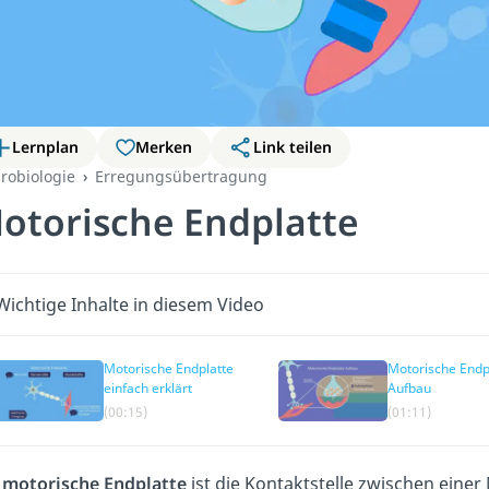
Lernplan
Merken
Link teilen
robiologie
Erregungsübertragung
otorische Endplatte
Wichtige Inhalte in diesem Video
Motorische Endplatte
Motorische Endp
einfach erklärt
Aufbau
(00:15)
(01:11)
e
motorische Endplatte
ist die Kontaktstelle zwischen einer