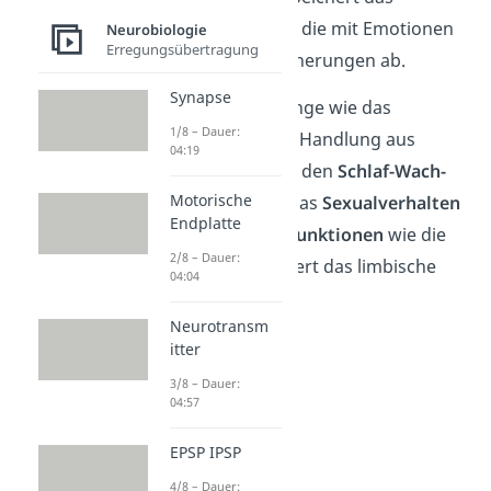
limbische System die mit Emotionen
Neurobiologie
Erregungsübertragung
verknüpften Erinnerungen ab.
Synapse
Aber auch Vorgänge wie das
1/8 – Dauer:
Affektverhalten
(Handlung aus
04:19
Emotion heraus), den
Schlaf-Wach-
Motorische
Rhythmus
oder das
Sexualverhalten
Endplatte
und
vegetative Funktionen
wie die
2/8 – Dauer:
Atmung kontrolliert das limbische
04:04
System.
Neurotransm
itter
3/8 – Dauer:
04:57
EPSP IPSP
4/8 – Dauer: