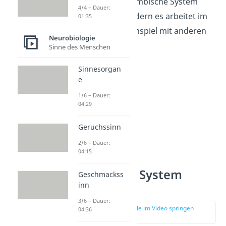
übernimmt das limbische System
4/4 – Dauer:
nicht alleine, sondern es arbeitet im
01:35
engen Zusammenspiel mit anderen
Neurobiologie
Gehirnbereichen.
Sinne des Menschen
Sinnesorgan
e
1/6 – Dauer:
04:29
Geruchssinn
2/6 – Dauer:
04:15
Limbisches System
Geschmackss
inn
Struktur
3/6 – Dauer:
zur Stelle im Video springen
04:36
(01:07)