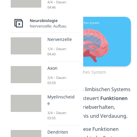
4/4 – Dauer:
Thalamus
bilden.
04:46
Neurobiologie
Nervenzelle: Aufbau
Nervenzelle
1/4 – Dauer:
04:43
Axon
Limbisches System
2/4 – Dauer:
03:59
Die Aufgaben des limbischen Systems
Myelinscheid
sind vielfältig. Es steuert
Funktionen
e
wie Emotionen, Triebverhalten,
3/4 – Dauer:
Antrieb, Gedächtnis und Verdauung.
03:55
Aber Achtung
: Diese Funktionen
Dendriten