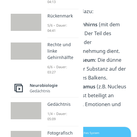
04:13
Oft zählen auch dazu:
Rückenmark
Teile des
Riechhirns
(mit dem
5/6 – Dauer:
04:41
Riechkolben): Der Teil des
Endhirns, der der
Rechte und
Geruchswahrnehmung dient.
linke
Gehirnhälfte
Indusium griseum
: Die dünne
6/6 – Dauer:
Schicht grauer Substanz auf der
03:27
Oberfläche des Balkens.
Neurobiologie
Teile des
Thalamus
(z.B. Nucleus
Gedächtnis
anterior): Er ist beteiligt an
Wachsamkeit, Emotionen und
Gedächtnis
Gedächtnis.
1/4 – Dauer:
05:09
Fotografisch