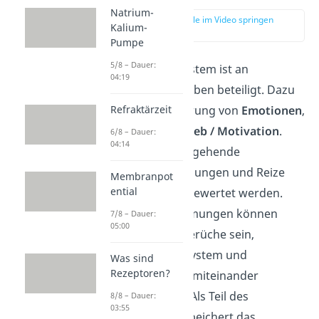
Natrium-
zur Stelle im Video springen
Kalium-
(02:36)
Pumpe
5/8 – Dauer:
Das limbische System ist an
04:19
vielfältigen Aufgaben beteiligt. Dazu
Refraktärzeit
gehört die Steuerung von
Emotionen
,
Lernen
und
Antrieb / Motivation
.
6/8 – Dauer:
04:14
Dazu müssen eingehende
Sinneswahrnehmungen und Reize
Membranpot
ential
verarbeitet und bewertet werden.
Solche Wahrnehmungen können
7/8 – Dauer:
05:00
beispielsweise Gerüche sein,
weil limbisches System und
Was sind
Rezeptoren?
Riechkolben eng miteinander
verbunden sind. Als Teil des
8/8 – Dauer:
03:55
Gedächtnisses
speichert das