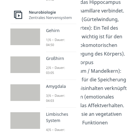
Faserbündel, das Hippocampus
und Corpus mamillare verbindet.
Neurobiologie
Zentrales Nervensystem
Gyrus cinguli
(Gürtelwindung,
cingulärer Cortex): Ein Teil des
Gehirn
Endhirns, das wichtig ist für den
1/6 – Dauer:
psycho- und lokomotorischen
04:50
Antrieb (Bewegung des Körpers).
Großhirn
Amygdala
(Corpus
2/6 – Dauer:
amygdaloideum / Mandelkern):
03:05
Sie ist wichtig für die Speicherung
Amygdala
von Gedächtnisinhalten verknüpft
3/6 – Dauer:
mit Emotionen (emotionales
04:03
Lernen) und das Affektverhalten.
Außerdem ist sie an vegetativen
Limbisches
System
und sexuellen Funktionen
4/6 – Dauer:
beteiligt.