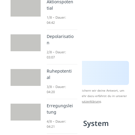
Aktionspoten
tial
1/8 – Dauer:
04:42
Depolarisatio
n
2/8 – Dauer:
03:07
Ruhepotenti
al
3/8 – Dauer:
Nach Beantwortung speichern wir deine Antwort, um
04:20
Studyflix zu verbessern. Mehr dazu erfährst du in unserer
Datenschutzerklärung
.
Erregungslei
tung
Limbisches System
4/8 – Dauer:
04:21
Funktion