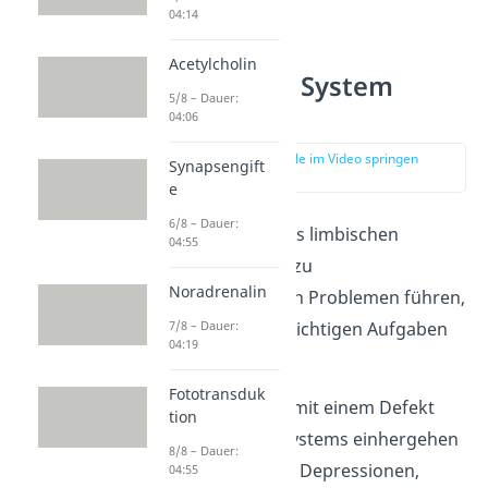
04:14
Acetylcholin
Limbisches System
5/8 – Dauer:
Probleme
04:06
zur Stelle im Video springen
Synapsengift
(03:24)
e
6/8 – Dauer:
Schädigungen des limbischen
04:55
Systems können zu
Noradrenalin
schwerwiegenden Problemen führen,
7/8 – Dauer:
da es bei vielen wichtigen Aufgaben
04:19
eine Rolle spielt.
Fototransduk
Krankheiten, die mit einem Defekt
tion
des limbischen Systems einhergehen
8/8 – Dauer:
sind zum Beispiel Depressionen,
04:55