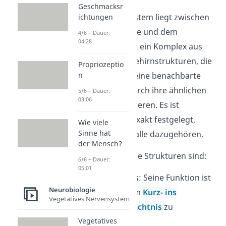
Geschmacksr
Das limbische System liegt zwischen
ichtungen
der Großhirnrinde und dem
4/6 – Dauer:
04:28
Hirnstamm. Es ist ein Komplex aus
verschiedenen Gehirnstrukturen, die
Propriozeptio
sich nicht durch eine benachbarte
n
Lage, sondern durch ihre ähnlichen
5/6 – Dauer:
03:06
Funktionen definieren. Es ist
allerdings
nicht exakt festgelegt,
Wie viele
Sinne hat
welche Bereiche alle dazugehören.
der Mensch?
Wichtige limbische Strukturen sind:
6/6 – Dauer:
05:01
Hippocampus
: S
eine Funktion ist
Neurobiologie
es
Inhalte vom
Kurz- ins
Vegetatives Nervensystem
Langzeitgedächtnis
zu
übertragen.
Vegetatives