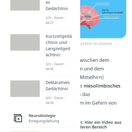
es
Gedächtnis
2/4 – Dauer:
04:27
Kurzzeitgedä
chtnis und
Limbisches System Anatomie
Langzeitged
ächtnis
Die Verbindung zwischen dem
3/4 – Dauer:
limbischen System und dem
04:56
Mesencephalon (Mittelhirn)
Deklaratives
bezeichnest du als
mesolimbisches
Gedächtnis
System
. Es gilt als das
4/4 – Dauer:
Belohnungssystem im Gehirn von
04:30
Wirbeltieren
.
Neurobiologie
Erregungsleitung
Studyflix vernetzt: Hier ein Video aus
einem anderen Bereich