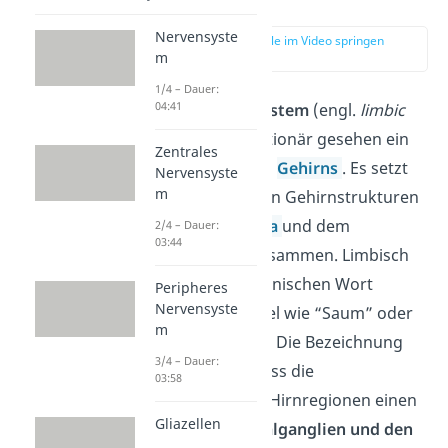
System?
Nervensyste
zur Stelle im Video springen
m
(00:12)
1/4 – Dauer:
04:41
Das
limbische System
(engl.
limbic
system
) ist evolutionär gesehen ein
Zentrales
sehr alter Teil des
Gehirns
. Es setzt
Nervensyste
m
sich aus mehreren Gehirnstrukturen
wie der
Amygdala
und dem
2/4 – Dauer:
03:44
Hippocampus zusammen. Limbisch
stammt vom lateinischen Wort
Peripheres
Nervensyste
limbus
, was so viel wie “Saum” oder
m
“Rand” bedeutet. Die Bezeichnung
3/4 – Dauer:
kommt daher, dass die
03:58
entsprechenden Hirnregionen einen
Gliazellen
Ring um die Basalganglien und den