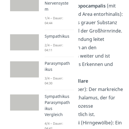
Nervensyste
Gyrus parahippocampalis
(mit
m
Subiculum und Area entorhinalis):
1/4 – Dauer:
Er besteht aus grauer Substanz
04:44
und ist ein Teil der Großhirnrinde.
Sympathikus
Die Gehirnwindung leitet
2/4 – Dauer:
Informationen an den
04:11
Hippocampus weiter und ist
Parasympath
wichtig für das Erkennen und
ikus
Erinnern.
3/4 – Dauer:
Corpus mamillare
04:30
(Mamillarkörper): Der markreiche
Sympathikus
Teil des Hypothalamus, der für
Parasympath
Gedächtnisprozesse
ikus
mitverantwortlich ist.
Vergleich
Fornix cerebri
(Hirngewölbe): Ein
4/4 – Dauer:
04:42