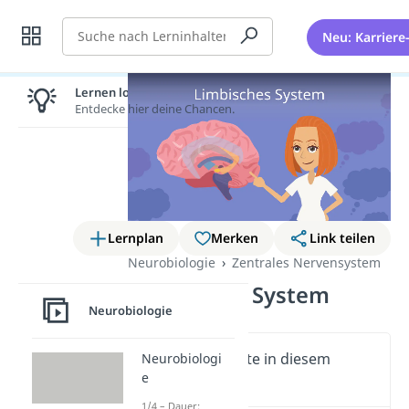
Suche
Neu: Karriere
Lernen lohnt sich!
Entdecke hier deine Chancen.
Lernplan
Merken
Link teilen
Neurobiologie
Zentrales Nervensystem
Limbisches System
Neurobiologie
Wichtige Inhalte in diesem
Neurobiologi
e
Video
1/4 – Dauer: