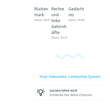
Rücken
Rechte
Gedächt
mark
und
nis
Dauer: 04:41
linke
Dauer: 05:09
Gehirnh
älfte
Dauer: 03:27
zur Videoseite: Limbisches System
Lernen lohnt sich!
Entdecke hier deine Chancen.