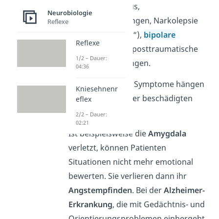
Phobien, Autismus,
Neurobiologie
Gedächtnisstörungen, Narkolepsie
Reflexe
(„Schlafkrankheit“),
bipolare
Reflexe
Störungen
oder posttraumatische
1/2 – Dauer:
Belastungsstörungen.
04:36
Die auftretenden Symptome hängen
Kniesehnenr
dabei stark von der beschädigten
eflex
Region ab.
2/2 – Dauer:
02:21
Ist beispielsweise die
Amygdala
verletzt, können Patienten
Situationen nicht mehr emotional
bewerten. Sie verlieren dann ihr
Angstempfinden
. Bei der
Alzheimer-
Erkrankung
, die mit Gedächtnis- und
Orientierungsproblemen einhergeht,