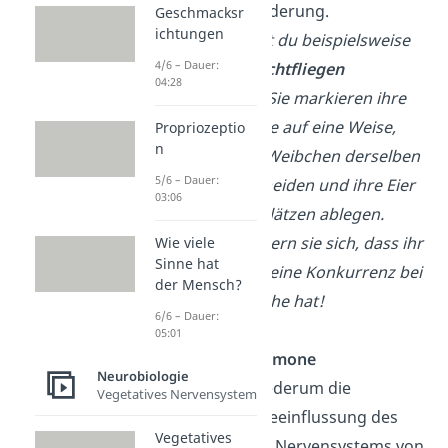
Verhaltensänderung.
Geschmacksr
ichtungen
→
Das kannst du beispielsweise
4/6 – Dauer:
bei
Kirschfruchtfliegen
04:28
beobachten. Sie markieren ihre
Eiablageplätze auf eine Weise,
Propriozeptio
n
dass andere Weibchen derselben
5/6 – Dauer:
Art den Ort meiden und ihre Eier
03:06
an anderen Plätzen ablegen.
Somit versichern sie sich, dass ihr
Wie viele
Sinne hat
Nachwuchs keine Konkurrenz bei
der Mensch?
der Futtersuche hat!
6/6 – Dauer:
05:01
Primer-Pheromone
Neurobiologie
Hier steht wiederum die
Vegetatives Nervensystem
langfristige Beeinflussung des
Vegetatives
Hormon-
und Nervensystems von