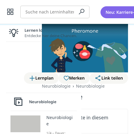
Suche
Neu: Karriere
Lernen lohnt sich!
Entdecke hier deine Chancen.
Lernplan
Merken
Link teilen
Neurobiologie
Neurobiologie
Pheromone
Neurobiologie
Wichtige Inhalte in diesem
Neurobiologi
e
Video
1/4 – Dauer: