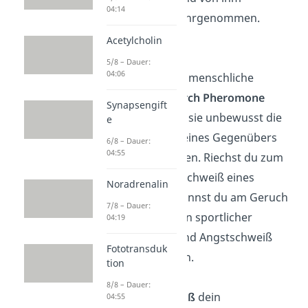
04:14
intensiver wahrgenommen.
Acetylcholin
Empathie
5/8 – Dauer:
04:06
Zudem ist die menschliche
Empathie
durch Pheromone
Synapsengift
steuerbar, da sie unbewusst die
e
Emotionen deines Gegenübers
6/8 – Dauer:
04:55
kommunizieren.
Riechst du zum
Beispiel den Schweiß eines
Noradrenalin
Menschen, kannst du am Geruch
7/8 – Dauer:
nicht zwischen sportlicher
04:19
Betätigung und Angstschweiß
Fototransduk
unterscheiden.
tion
8/8 – Dauer:
Trotzdem
weiß
dein
04:55