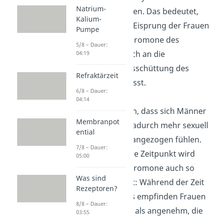
Natrium-
synchronisieren. Das bedeutet,
Kalium-
dass sich der Eisprung der Frauen
Pumpe
durch die Pheromone des
5/8 – Dauer:
Mannes zeitlich an die
04:19
Pheromonausschüttung des
Refraktärzeit
Mannes anpasst.
6/8 – Dauer:
04:14
Man nimmt an, dass sich Männer
Membranpot
und Frauen dadurch mehr sexuell
ential
voneinander angezogen fühlen.
7/8 – Dauer:
Der fruchtbare Zeitpunkt wird
05:00
also über Pheromone auch so
Was sind
kommuniziert: Während der Zeit
Rezeptoren?
des Eisprungs empfinden Frauen
8/8 – Dauer:
den Duftstoff als angenehm, die
03:55