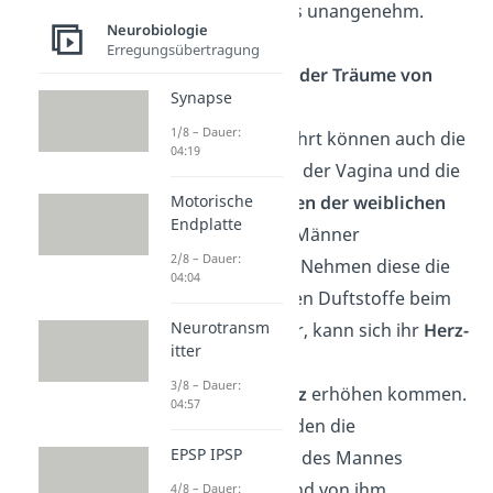
übrige Zeit als unangenehm.
Neurobiologie
Erregungsübertragung
Beeinflussen der Träume von
Synapse
Männern
1/8 – Dauer:
Aber umgekehrt können auch die
04:19
Sekretdrüsen der Vagina und die
Schweißdrüsen der weiblichen
Motorische
Endplatte
Achselhöhle
Männer
2/8 – Dauer:
beeinflussen. Nehmen diese die
04:04
abgesonderten Duftstoffe beim
Neurotransm
Schlafen wahr, kann sich ihr
Herz-
itter
und
3/8 – Dauer:
Atemfrequenz
erhöhen
kommen.
04:57
Dadurch werden die
EPSP IPSP
Trauminhalte des Mannes
beeinflusst und von ihm
4/8 – Dauer: