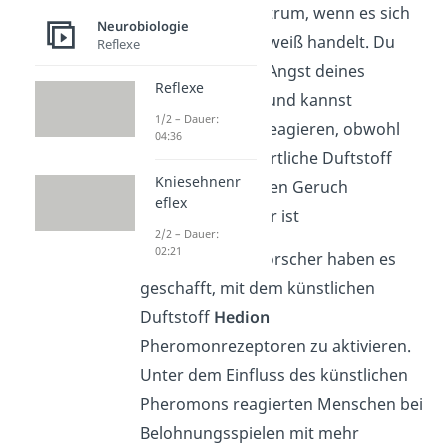
Empathiezentrum, wenn es sich
Neurobiologie
um Angstschweiß handelt. Du
Reflexe
erkennst die Angst deines
Reflexe
Gegenübers und kannst
1/2 – Dauer:
empathisch reagieren, obwohl
04:36
der verantwortliche Duftstoff
Kniesehnenr
nicht durch den Geruch
eflex
wahrnehmbar ist
2/2 – Dauer:
02:21
Gut zu wissen:
Forscher haben es
geschafft, mit dem künstlichen
Duftstoff
Hedion
Pheromonrezeptoren zu aktivieren.
Unter dem Einfluss des künstlichen
Pheromons reagierten Menschen bei
Belohnungsspielen mit mehr