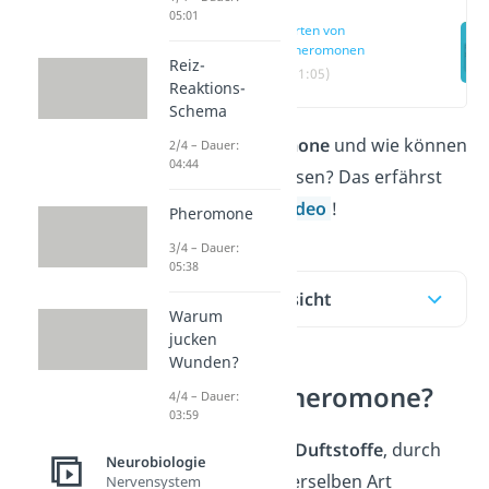
05:01
Arten von
Pheromonen
Reiz-
(01:05)
Reaktions-
Schema
Was sind
Pheromone
und wie können
2/4 – Dauer:
04:44
sie dich beeinflussen? Das erfährst
du hier
und im
Video
!
Pheromone
3/4 – Dauer:
05:38
Inhaltsübersicht
Warum
jucken
Wunden?
Was sind Pheromone?
4/4 – Dauer:
03:59
Pheromone sind
Duftstoffe
, durch
Neurobiologie
die Lebewesen derselben Art
Nervensystem