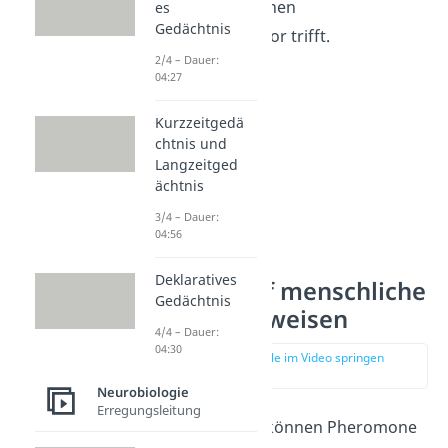
Pheromon auf einen
es
Gedächtnis
Pheromonrezeptor trifft.
2/4 – Dauer:
04:27
Kurzzeitgedä
chtnis und
Langzeitged
ächtnis
3/4 – Dauer:
04:56
Deklaratives
Einfluss auf menschliche
Gedächtnis
Verhaltensweisen
4/4 – Dauer:
04:30
zur Stelle im Video springen
(02:06)
Neurobiologie
Erregungsleitung
Beim Menschen können Pheromone