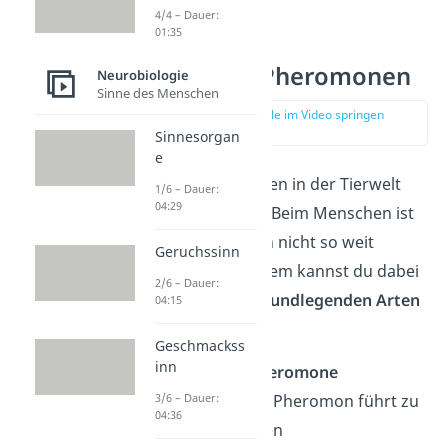
4/4 – Dauer:
01:35
Arten von Pheromonen
Neurobiologie
Sinne des Menschen
zur Stelle im Video springen
(01:05)
Sinnesorgan
e
Pheromone spielen in der Tierwelt
1/6 – Dauer:
04:29
eine große Rolle. Beim Menschen ist
die Wirkung noch nicht so weit
Geruchssinn
erforscht. Trotzdem kannst du dabei
2/6 – Dauer:
zwischen
zwei grundlegenden Arten
04:15
unterscheiden:
Geschmackss
inn
Releasing-Pheromone
3/6 – Dauer:
Diese Art von Pheromon führt zu
04:36
einer schnellen