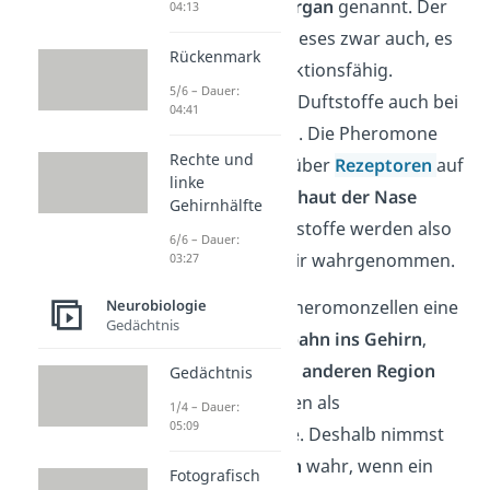
auch
Jacobson-Organ
genannt. Der
04:13
Mensch besitzt dieses zwar auch, es
Rückenmark
ist aber nicht funktionsfähig.
5/6 – Dauer:
Trotzdem zeigen Duftstoffe auch bei
04:41
uns eine Wirkung. Die Pheromone
Rechte und
werden nämlich über
Rezeptoren
auf
linke
der
Riechschleimhaut der Nase
Gehirnhälfte
erkannt. Die Duftstoffe werden also
6/6 – Dauer:
unbewusst von dir wahrgenommen.
03:27
Dort haben die Pheromonzellen eine
Neurobiologie
Gedächtnis
eigene
Leitungsbahn ins Gehirn
,
wobei sie in einer
anderen Region
Gedächtnis
verarbeitet werden als
1/4 – Dauer:
05:09
Geruchsmoleküle. Deshalb nimmst
du
keinen Geruch
wahr, wenn ein
Fotografisch