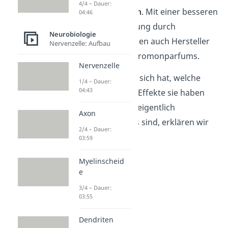
4/4 – Dauer:
Verhaltensweisen
. Mit einer besseren
04:46
sexuellen Anziehung durch
Neurobiologie
Pheromone werben auch Hersteller
Nervenzelle: Aufbau
sogenannter Pheromonparfums.
Nervenzelle
Was es damit auf sich hat, welche
1/4 – Dauer:
04:43
ungewöhnlichen Effekte sie haben
können und was eigentlich
Axon
Pheromon-Partys sind, erklären wir
2/4 – Dauer:
jetzt!
03:59
Myelinscheid
e
3/4 – Dauer:
03:55
Dendriten