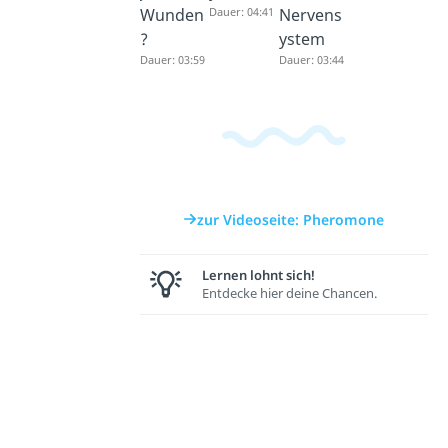
Wunden
Dauer: 04:41
Nervens
?
ystem
Dauer: 03:59
Dauer: 03:44
zur Videoseite: Pheromone
Lernen lohnt sich!
Entdecke hier deine Chancen.