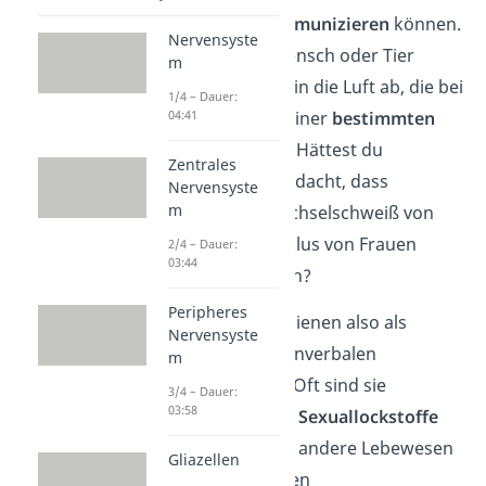
miteinander
kommunizieren
können.
Nervensyste
Dabei gibt ein Mensch oder Tier
m
chemische Reize
in die Luft ab, die bei
1/4 – Dauer:
04:41
Artgenossen zu einer
bestimmten
Reaktion
führen. Hättest du
Zentrales
beispielsweise gedacht, dass
Nervensyste
m
Pheromone im Achselschweiß von
Männern den Zyklus von Frauen
2/4 – Dauer:
03:44
beeinflussen kann?
Peripheres
Die Pheromone dienen also als
Nervensyste
Werkzeug der nonverbalen
m
Kommunikation. Oft sind sie
3/4 – Dauer:
03:58
Erkennungs- und Sexuallockstoffe
und beeinflussen andere Lebewesen
Gliazellen
unbewusst in ihren