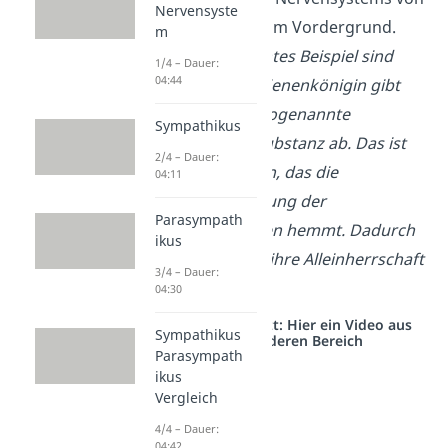
Nervensyste
Artgenossen im Vordergrund.
m
→
Ein bekanntes Beispiel sind
1/4 – Dauer:
04:44
Bienen. Die Bienenkönigin gibt
nämlich die sogenannte
Sympathikus
Königinnensubstanz ab. Das ist
2/4 – Dauer:
ein Pheromon, das die
04:11
Eierstockbildung der
Parasympath
Arbeiterbienen hemmt.
Dadurch
ikus
kann sie sich ihre Alleinherrschaft
3/4 – Dauer:
sichern.
04:30
Studyflix vernetzt: Hier ein Video aus
Sympathikus
einem anderen Bereich
Parasympath
ikus
Vergleich
4/4 – Dauer:
04:42