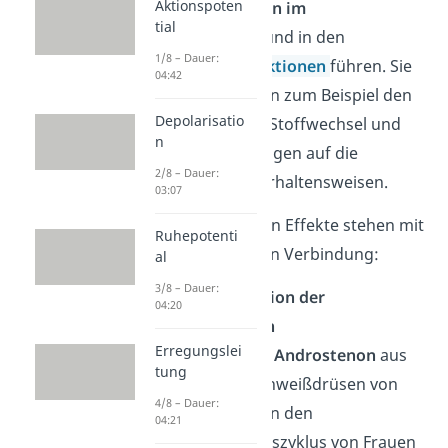
Aktionspoten
zu
Veränderungen im
tial
Hormonsystem
und in den
1/8 – Dauer:
vegetativen Funktionen
führen. Sie
04:42
beeinflussen dann zum Beispiel den
Depolarisatio
Herzschlag oder Stoffwechsel und
n
haben Auswirkungen auf die
2/8 – Dauer:
menschlichen Verhaltensweisen.
03:07
Diese spannenden Effekte stehen mit
Ruhepotenti
den Duftstoffen in Verbindung:
al
3/8 – Dauer:
Synchronisation der
04:20
Menstruation
Erregungslei
Der Duftstoff
Androstenon
aus
tung
den Achselschweißdrüsen von
4/8 – Dauer:
Männern kann den
04:21
Menstruationszyklus von Frauen