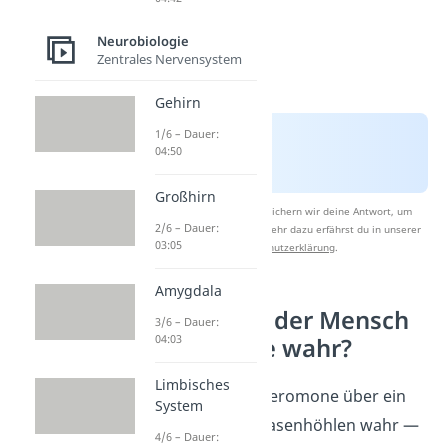
Neurobiologie
Zentrales Nervensystem
Gehirn
1/6 – Dauer:
04:50
Großhirn
Nach Beantwortung speichern wir deine Antwort, um
2/6 – Dauer:
Studyflix zu verbessern. Mehr dazu erfährst du in unserer
03:05
Datenschutzerklärung
.
Amygdala
Wie nimmt der Mensch
3/6 – Dauer:
04:03
Pheromone wahr?
Limbisches
Tiere nehmen Pheromone über ein
System
Organ in ihren Nasenhöhlen wahr —
4/6 – Dauer: