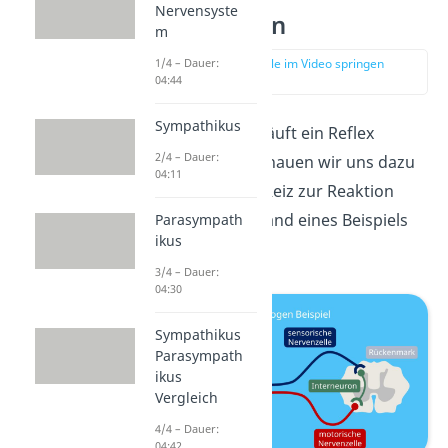
Nervensyste
Reflexbogen
m
1/4 – Dauer:
zur Stelle im Video springen
(00:57)
04:44
Sympathikus
Aber wie genau läuft ein Reflex
2/4 – Dauer:
eigentlich ab? Schauen wir uns dazu
04:11
den Ablauf vom Reiz zur Reaktion
schrittweise anhand eines Beispiels
Parasympath
ikus
an:
3/4 – Dauer:
04:30
Sympathikus
Parasympath
ikus
Vergleich
4/4 – Dauer:
04:42