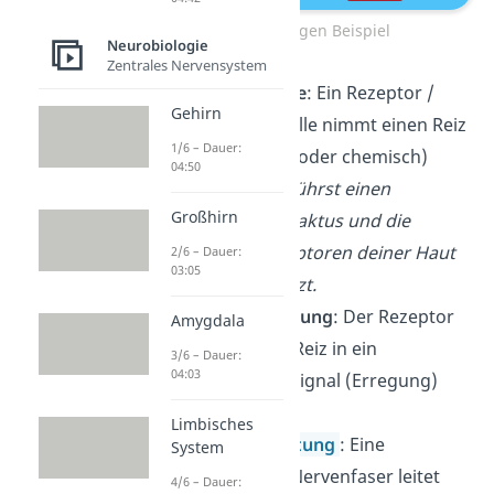
Reflexbogen Beispiel
Neurobiologie
Zentrales Nervensystem
Reizaufnahme
: Ein Rezeptor /
Gehirn
eine Sinneszelle nimmt einen Reiz
1/6 – Dauer:
(physikalisch oder chemisch)
04:50
wahr.
Du berührst einen
Großhirn
stacheligen Kaktus und die
Schmerzrezeptoren deiner Haut
2/6 – Dauer:
03:05
werden gereizt.
Reizumwandlung
: Der Rezeptor
Amygdala
wandelt den Reiz in ein
3/6 – Dauer:
04:03
elektrisches Signal (Erregung)
um.
Limbisches
Erregungsleitung
: Eine
System
sensorische Nervenfaser leitet
4/6 – Dauer: