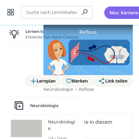
Suche
Neu: Karriere
Lernen lohnt sich!
Entdecke hier deine Chancen.
Lernplan
Merken
Link teilen
Neurobiologie
Reflexe
Reflexe
Neurobiologie
Wichtige Inhalte in diesem
Neurobiologi
e
Video
1/4 – Dauer: