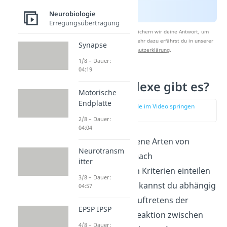
Neurobiologie
Erregungsübertragung
Nach Beantwortung speichern wir deine Antwort, um
Studyflix zu verbessern. Mehr dazu erfährst du in unserer
Synapse
Datenschutzerklärung
.
1/8 – Dauer:
04:19
Welche Reflexe gibt es?
Motorische
Endplatte
zur Stelle im Video springen
(02:16)
2/8 – Dauer:
04:04
Es gibt verschiedene Arten von
Neurotransm
Reflexen, die du nach
itter
unterschiedlichen Kriterien einteilen
3/8 – Dauer:
kannst. Zunächst kannst du abhängig
04:57
vom Grund des Auftretens der
EPSP IPSP
reflektorischen Reaktion zwischen
4/8 – Dauer: