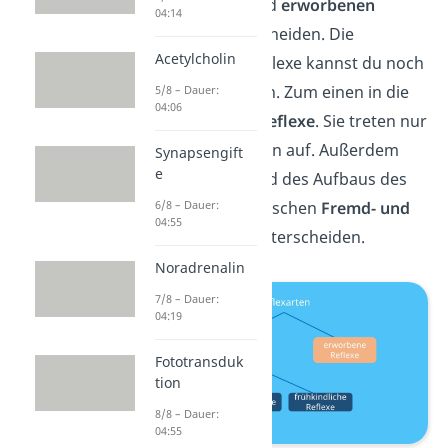
angeborenen
und
erworbenen
04:14
Reflexen
unterscheiden. Die
Acetylcholin
angeborenen Reflexe kannst du noch
weiter unterteilen. Zum einen in die
5/8 – Dauer:
04:06
frühkindlichen Reflexe
. Sie treten nur
bei Neugeborenen auf. Außerdem
Synapsengift
e
kannst du anhand des Aufbaus des
6/8 – Dauer:
Reflexbogens zwischen
Fremd- und
04:55
Eigenreflexen
unterscheiden.
Noradrenalin
7/8 – Dauer:
04:19
Fototransduk
tion
8/8 – Dauer:
04:55