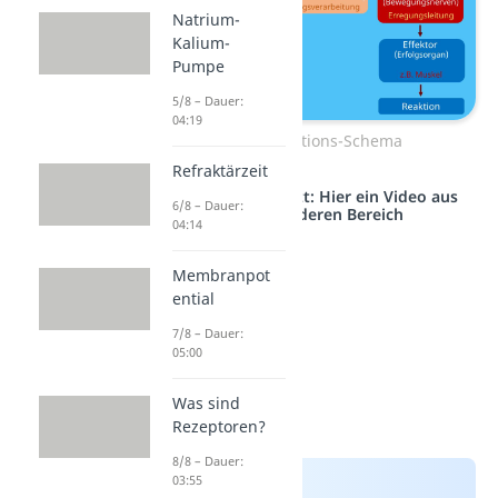
Natrium-
Kalium-
Pumpe
5/8 – Dauer:
04:19
Reiz-Reaktions-Schema
Refraktärzeit
Studyflix vernetzt: Hier ein Video aus
6/8 – Dauer:
einem anderen Bereich
04:14
Membranpot
ential
7/8 – Dauer:
05:00
Was sind
Rezeptoren?
8/8 – Dauer:
03:55