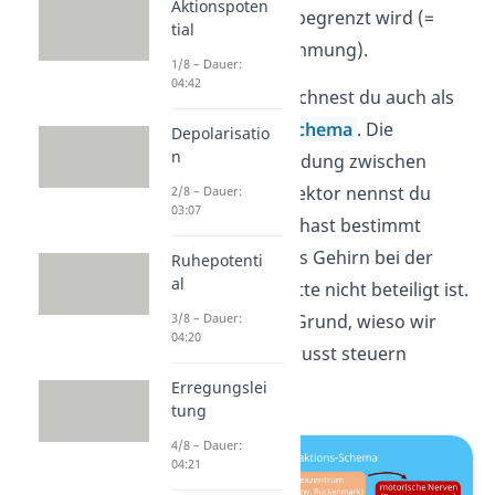
Aktionspoten
der Muskeln begrenzt wird (=
tial
Renshaw-Hemmung).
1/8 – Dauer:
04:42
Das Prinzip bezeichnest du auch als
Reiz-Reaktions-Schema
. Die
Depolarisatio
n
neuronale Verbindung zwischen
Rezeptor und Effektor nennst du
2/8 – Dauer:
03:07
Reflexbogen
. Du hast bestimmt
gemerkt, dass das Gehirn bei der
Ruhepotenti
al
Reiz-Reaktionskette nicht beteiligt ist.
Das ist auch der Grund, wieso wir
3/8 – Dauer:
04:20
Reflexe nicht bewusst steuern
können.
Erregungslei
tung
4/8 – Dauer:
04:21