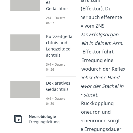
es
Erfolgsorgan (Effektor). Du
Gedächtnis
nennst sie daher auch efferente
2/4 – Dauer:
04:27
Nervenfaser (= vom ZNS
wegleitend).
Das Erfolgsorgan
Kurzzeitgedä
sind die Muskeln in deinem Arm.
chtnis und
Langzeitged
Reaktion
: Der Effektor führt
ächtnis
aufgrund der Erregung eine
3/4 – Dauer:
Reaktion aus, wodurch der Reflex
04:56
entsteht.
Du ziehst deine Hand
Deklaratives
schnell weg, bevor der Stachel in
Gedächtnis
deinem Finger steckt.
4/4 – Dauer:
Eine negative Rückkopplung
04:30
zwischen Motoneuron und
Neurobiologie
speziellen Interneuronen sorgt
Erregungsleitung
dafür, dass die Erregungsdauer