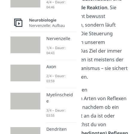
4/4 – Dauer:
schnell ablaufende Reaktion
. Sie
04:46
kann von uns nicht bewusst
Neurobiologie
gesteuert werden, sondern läuft
Nervenzelle: Aufbau
unwillkürlich ab. Die Steuerung
Nervenzelle
unterliegt nämlich unserem
1/4 – Dauer:
Nervensystem
. Das Ziel der immer
04:43
gleiche Reaktionen ist meistens der
Axon
Schutz
eines Organismus – sie sichert
2/4 – Dauer:
also sein Überleben.
03:59
Du kannst zwischen
Myelinscheid
unterschiedlichen Arten von Reflexen
e
unterscheiden. Je nachdem ob ein
3/4 – Dauer:
Reflex von Geburt an da ist oder
03:55
erlernt wird, sprichst du von
Dendriten
angeborenen (unbedingten) Reflexen