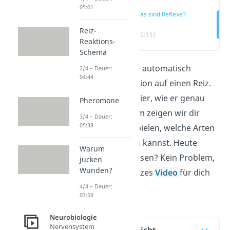
05:01
Was sind Reflexe?
Reiz-
(00:15)
Reaktions-
Schema
Ein
Reflex
ist eine automatisch
2/4 – Dauer:
04:44
ablaufende Reaktion auf einen Reiz.
Wir erklären dir hier, wie er genau
Pheromone
abläuft. Außerdem zeigen wir dir
3/4 – Dauer:
05:38
anhand von Beispielen, welche Arten
du unterscheiden kannst. Heute
Warum
schon zu viel gelesen? Kein Problem,
jucken
Wunden?
wir haben ein kurzes
Video
für dich
vorbereitet!
4/4 – Dauer:
03:59
Neurobiologie
Nervensystem
Inhaltsübersicht