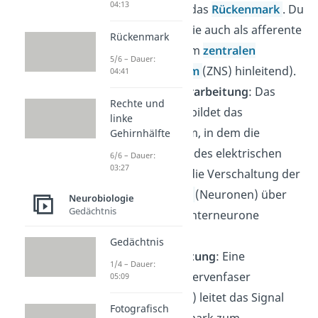
04:13
das Signal in das
Rückenmark
. Du
bezeichnest sie auch als afferente
Rückenmark
Bahnen (= zum
zentralen
5/6 – Dauer:
Nervensystem
(ZNS) hinleitend).
04:41
Erregungsverarbeitung
: Das
Rechte und
Rückenmark bildet das
linke
Reflexzentrum, in dem die
Gehirnhälfte
Verarbeitung des elektrischen
6/6 – Dauer:
03:27
Signals, also die Verschaltung der
Nervenzellen
(Neuronen) über
Neurobiologie
Gedächtnis
sogenannte Interneurone
stattfindet.
Gedächtnis
Erregungsleitung
: Eine
1/4 – Dauer:
motorische Nervenfaser
05:09
(Motoneuron) leitet das Signal
Fotografisch
vom Rückenmark zum