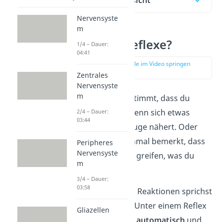
Nervensyste
m
Was sind Reflexe?
1/4 – Dauer:
04:41
zur Stelle im Video springen
(00:15)
Zentrales
Nervensyste
m
Du kennst es bestimmt, dass du
blinzeln musst, wenn sich etwas
2/4 – Dauer:
03:44
schnell deinem Auge nähert. Oder
hast du schon einmal bemerkt, dass
Peripheres
Nervensyste
Babys nach allem greifen, was du
m
ihnen hinhältst?
3/4 – Dauer:
03:58
Bei dieser Art von Reaktionen sprichst
du von
Reflexen
. Unter einem Reflex
Gliazellen
verstehst du eine
automatisch
und