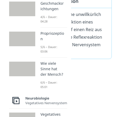
Reflex Definition
Geschmacksr
ichtungen
Ein Reflex ist eine unwillkürlich
4/6 – Dauer:
ablaufende Reaktion eines
04:28
Organismus auf einen Reiz aus
Propriozeptio
der Umwelt. Die Reflexreaktion
n
wird dabei vom Nervensystem
5/6 – Dauer:
gesteuert.
03:06
Wie viele
Sinne hat
der Mensch?
6/6 – Dauer:
05:01
Neurobiologie
Vegetatives Nervensystem
Vegetatives