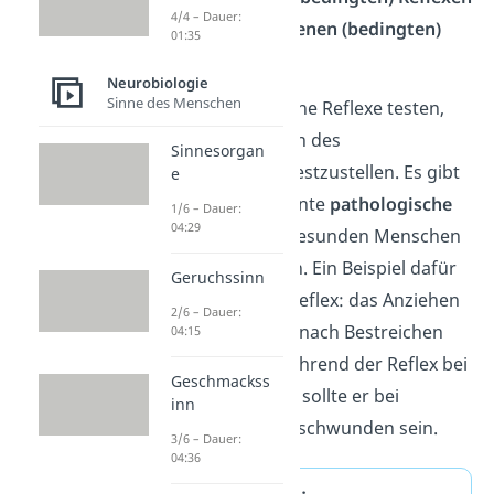
4/4 – Dauer:
oder von
erworbenen (bedingten)
01:35
Reflexen
.
Neurobiologie
Sinne des Menschen
Ärzte können deine Reflexe testen,
um Erkrankungen des
Sinnesorgan
Nervensystems festzustellen. Es gibt
e
nämlich sogenannte
pathologische
1/6 – Dauer:
04:29
Reflexe
, die bei gesunden Menschen
nicht vorkommen. Ein Beispiel dafür
Geruchssinn
ist der Babinski-Reflex: das Anziehen
2/6 – Dauer:
des großen Zehs nach Bestreichen
04:15
der Fußsohle. Während der Reflex bei
Geschmackss
Babys normal ist, sollte er bei
inn
Erwachsenen verschwunden sein.
3/6 – Dauer:
04:36