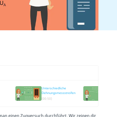
Unterschiedliche
Brüc
Dehnungsmessstreifen
Beis
(00:50)
(02:5
an einen Zugversuch durchführt. Wir zeigen dir