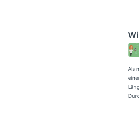
Wi
Als 
eine
Läng
Durc