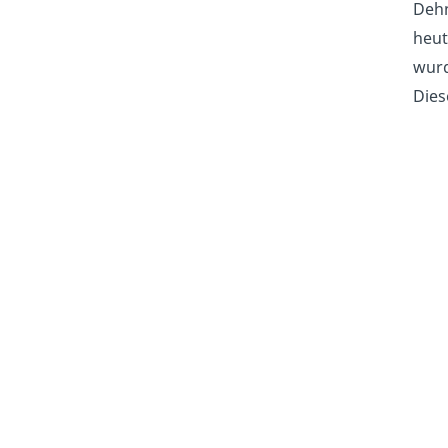
Dehn
heut
wurd
Dies