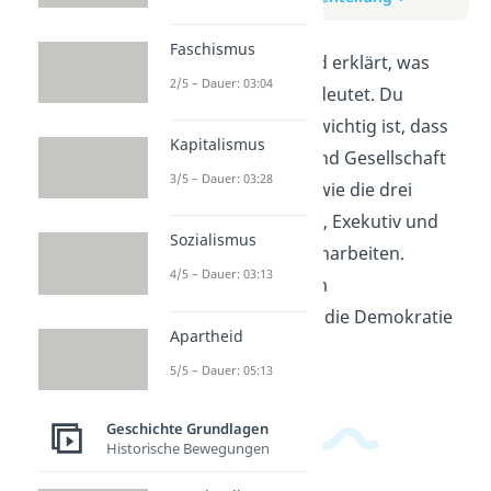
Faschismus
In diesem Video wird erklärt, was
2/5 – Dauer: 03:04
Gewaltenteilung bedeutet. Du
erfährst, warum es wichtig ist, dass
Kapitalismus
die Macht in Staat und Gesellschaft
3/5 – Dauer: 03:28
aufgeteilt wird und wie die drei
Gewalten - Legislativ, Exekutiv und
Sozialismus
Judikativ - zusammenarbeiten.
4/5 – Dauer: 03:13
Verstehst du, warum
Gewaltenteilung für die Demokratie
Apartheid
wichtig ist?
5/5 – Dauer: 05:13
Geschichte Grundlagen
Historische Bewegungen