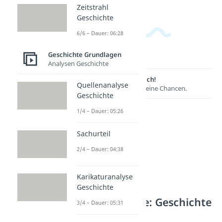
Zeitstrahl
Geschichte
6/6 – Dauer: 06:28
Geschichte Grundlagen
Analysen Geschichte
Lernen lohnt sich!
Quellenanalyse
Entdecke hier deine Chancen.
Geschichte
1/4 – Dauer: 05:26
Sachurteil
2/4 – Dauer: 04:38
Karikaturanalyse
Geschichte
Weitere Inhalte: Geschichte
3/4 – Dauer: 05:31
Grundlagen