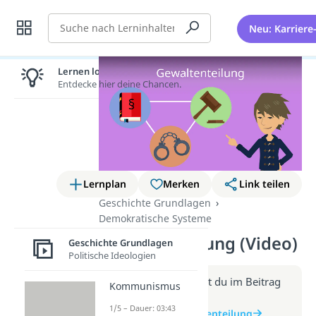
Suche
Neu: Karriere
Lernen lohnt sich!
Entdecke hier deine Chancen.
Lernplan
Merken
Link teilen
Geschichte Grundlagen
Demokratische Systeme
Gewaltenteilung (Video)
Geschichte Grundlagen
Politische Ideologien
Weitere Infos erhältst du im Beitrag
Kommunismus
zum Video
1/5 – Dauer: 03:43
zum Beitrag: Gewaltenteilung