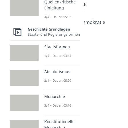
Quellenkritische
Demokratische Systeme
Einleitung
Was ist Demokratie?
Dauer: 04:12
4/4 – Dauer: 05:02
Parlamentarische Demokratie
Dauer: 02:01
Geschichte Grundlagen
Semipräsidentielles
Staats- und Regierungsformen
Regierungssystem
Staatsformen
Dauer: 02:20
Gewaltenteilung
1/4 – Dauer: 03:44
Dauer: 04:58
Föderalismus
Dauer: 05:06
Absolutismus
2/4 – Dauer: 05:20
Monarchie
3/4 – Dauer: 03:16
Konstitutionelle
Monarchie