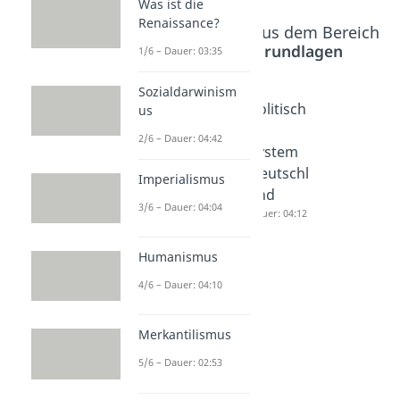
Was ist die
Renaissance?
Beliebte Inhalte aus dem Bereich
Geschichte Grundlagen
1/6 – Dauer: 03:35
Sozialdarwinism
Föderalis
Was
Politisch
us
mus
bedeutet
es
2/6 – Dauer: 04:42
Dauer: 05:06
links und
System
rechts in
Deutschl
Imperialismus
der
and
3/6 – Dauer: 04:04
Politik?
Dauer: 04:12
Dauer: 05:02
Humanismus
4/6 – Dauer: 04:10
Merkantilismus
5/6 – Dauer: 02:53