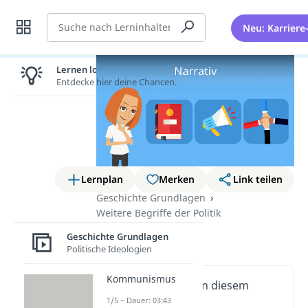
Suche
Neu: Karriere
Lernen lohnt sich!
Entdecke hier deine Chancen.
Lernplan
Merken
Link teilen
Geschichte Grundlagen
Weitere Begriffe der Politik
Narrativ
Geschichte Grundlagen
Politische Ideologien
Kommunismus
Wichtige Inhalte in diesem
Video
1/5 – Dauer: 03:43