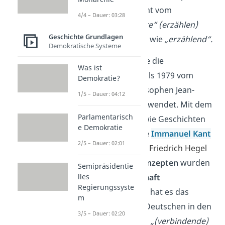
verwendet. Es kommt vom
4/4 – Dauer: 03:28
lateinischen
„narrare“
(erzählen)
Geschichte Grundlagen
und bedeutet so viel wie
„erzählend“.
Demokratische Systeme
Als Substantiv wurde die
Was ist
Bezeichnung erstmals 1979 vom
Demokratie?
französischen Philosophen Jean-
1/5 – Dauer: 04:12
François Lyotard verwendet. Mit dem
Parlamentarisch
Wort beschrieb er,
wie Geschichten
e Demokratie
von Philosophen wie
Immanuel Kant
2/5 – Dauer: 02:01
oder Georg Wilhelm Friedrich Hegel
zu
bedeutsamen Konzepten
wurden
Semipräsidentie
und so die
Gesellschaft
lles
Regierungssyste
prägten
. Inzwischen hat es das
m
Substantiv auch im Deutschen in den
3/5 – Dauer: 02:20
Duden geschafft, als
„(verbindende)