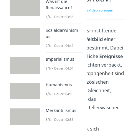
Was ist die
Renaissance?
zur Stelle im Video springen
(00:13)
1/6 – Dauer: 03:35
Ein
Narrativ
ist eine sinnstiftende
Sozialdarwinism
us
Erzählung, die das
Weltbild
einer
2/6 – Dauer: 04:42
Gruppe oder Kultur bestimmt. Dabei
werden
gesellschaftliche
Ereignisse
Imperialismus
oder
Ideen
in Geschichten verpackt.
3/6 – Dauer: 04:04
Beispiele aus der Vergangenheit sind
das Leitbild der
Französischen
Humanismus
Revolution „Freiheit, Gleichheit,
4/6 – Dauer: 04:10
Brüderlichkeit“ oder das
amerikanische „vom Tellerwäscher
Merkantilismus
zum Millionär“.
5/6 – Dauer: 02:53
Narrative helfen also, sich