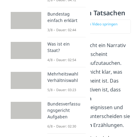
Verankerung in Tatsachen
Bundestag
einfach erklärt
zur Stelle im Video springen
(01:36)
3/8 – Dauer: 02:44
Was ist ein
Doch was genau macht ein Narrativ
Staat?
aus? Das Modewort scheint
4/8 – Dauer: 02:54
heutzutage überall aufzutauchen.
Dabei ist jedoch oft nicht klar, was
Mehrheitswahl
Verhältniswahl
damit eigentlich gemeint ist. Das
Besondere an Narrativen ist, dass
5/8 – Dauer: 03:23
sie auf
tatsächlichen
Bundesverfassu
gesellschaftlichen Ereignissen und
ngsgericht
Ideen fußen. Damit unterscheiden sie
Aufgaben
sich von
rein
fiktiven
Erzählungen.
6/8 – Dauer: 02:30