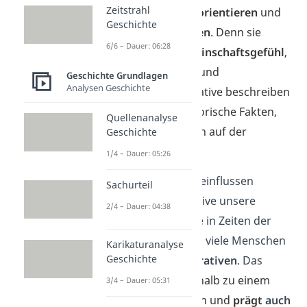
Zeitstrahl
gesellschaftlich zu orientieren
und
Geschichte
die
Welt zu verstehen
. Denn sie
6/6 – Dauer: 06:28
vermitteln ein
Gemeinschaftsgefühl
,
positive Emotionen und
Geschichte Grundlagen
Analysen Geschichte
Sinnhaftigkeit. Narrative beschreiben
dabei
nicht
nur
historische Fakten,
Quellenanalyse
sondern wirken auch auf der
Geschichte
Gefühlsebene.
1/4 – Dauer: 05:26
Auch heutzutage beeinflussen
Sachurteil
verschiedene Narrative unsere
2/4 – Dauer: 04:38
Gesellschaft. Gerade in Zeiten der
Unsicherheit suchen viele Menschen
Karikaturanalyse
Geschichte
nach
einfachen
Narrativen
. Das
Wort
an sich ist deshalb zu einem
3/4 – Dauer: 05:31
Modewort geworden und
prägt
auch