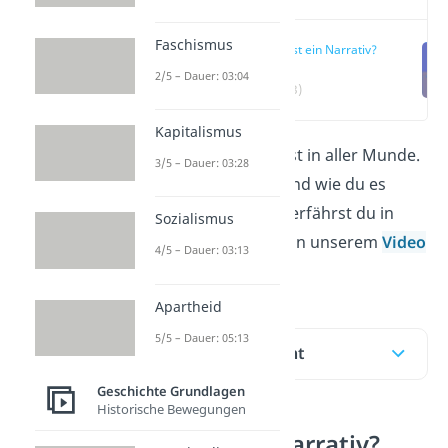
Faschismus
Was ist ein Narrativ?
2/5 – Dauer: 03:04
(00:13)
Kapitalismus
Das Wort
Narrativ
ist in aller Munde.
3/5 – Dauer: 03:28
Was das genau ist und wie du es
richtig verwendest, erfährst du in
Sozialismus
diesem Beitrag und in unserem
Video
4/5 – Dauer: 03:13
.
Apartheid
5/5 – Dauer: 05:13
Inhaltsübersicht
Geschichte Grundlagen
Historische Bewegungen
Was ist ein Narrativ?