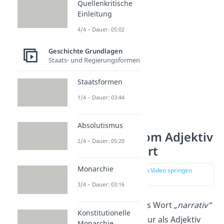
Quellenkritische
die aktuelle Politik
.
Einleitung
4/4 – Dauer: 05:02
Geschichte Grundlagen
Staats- und Regierungsformen
Staatsformen
1/4 – Dauer: 03:44
Absolutismus
Narrativ — vom Adjektiv
2/4 – Dauer: 05:20
zum Modewort
Monarchie
zur Stelle im Video springen
(00:51)
3/4 – Dauer: 03:16
Lange Zeit wurde das Wort
„narrativ“
Konstitutionelle
in Deutsch einfach nur als Adjektiv
Monarchie