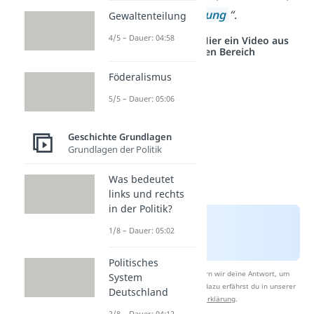
sinnstiftende
Erzählung
“
.
Gewaltenteilung
4/5 – Dauer: 04:58
Studyflix vernetzt: Hier ein Video aus
einem anderen Bereich
Föderalismus
5/5 – Dauer: 05:06
Geschichte Grundlagen
Grundlagen der Politik
Was bedeutet
links und rechts
in der Politik?
1/8 – Dauer: 05:02
Politisches
Nach Beantwortung speichern wir deine Antwort, um
System
Studyflix zu verbessern. Mehr dazu erfährst du in unserer
Deutschland
Datenschutzerklärung
.
2/8 – Dauer: 04:12