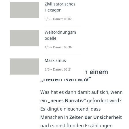
rechtfertigen“
.
Zivilisatorisches
Hexagon
3/5 – Dauer: 06:02
Weltordnungsm
odelle
4/5 – Dauer: 05:36
Marxismus
5/5 – Dauer: 05:21
Forderung nach einem
„neuen Narrativ“
Was hat es dann damit auf sich, wenn
ein
„neues Narrativ“
gefordert wird?
Es klingt einleuchtend, dass
Menschen in
Zeiten der Unsicherheit
nach sinnstiftenden Erzählungen