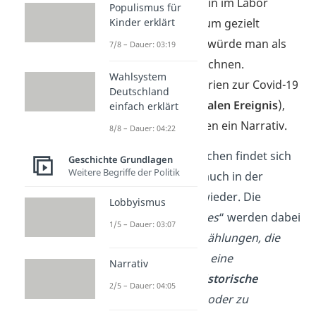
Die Geschichte um ein im Labor
Populismus für
Kinder erklärt
produziertes Virus, um gezielt
Menschen zu töten, würde man als
7/8 – Dauer: 03:19
Science Fiction bezeichnen.
Wahlsystem
Verschwörungstheorien zur Covid-19
Deutschland
Pandemie (
einem realen Ereignis
),
einfach erklärt
beschreiben hingegen ein Narrativ.
8/8 – Dauer: 04:22
Zumindest im Englischen findet sich
Geschichte Grundlagen
Weitere Begriffe der Politik
dieser Unterschied auch in der
Narrativ Definition wieder. Die
Lobbyismus
englischen „
narratives
“ werden dabei
1/5 – Dauer: 03:07
beschrieben als
„Erzählungen, die
genutzt werden, um eine
Narrativ
Gesellschaft
oder
historische
2/5 – Dauer: 04:05
Periode
zu erklären oder zu