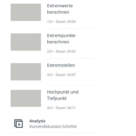
Extremwerte
berechnen
1/4 – Dauer: 04:04
Extrempunkte
berechnen
2/4 – Dauer: 05:03
Extremstellen
3/4 – Dauer: 03:07
Hochpunkt und
Tiefpunkt
4/4 – Dauer: 04:11
Analysis
Kurvendiskussion Schritte