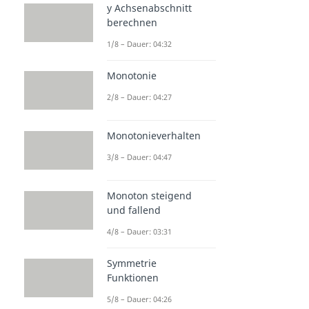
y Achsenabschnitt
berechnen
1/8 – Dauer: 04:32
Monotonie
2/8 – Dauer: 04:27
Monotonieverhalten
3/8 – Dauer: 04:47
Monoton steigend
und fallend
4/8 – Dauer: 03:31
Symmetrie
Funktionen
5/8 – Dauer: 04:26