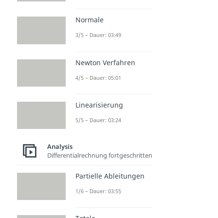
Normale
3/5 – Dauer: 03:49
Newton Verfahren
4/5 – Dauer: 05:01
Linearisierung
5/5 – Dauer: 03:24
Analysis
Differentialrechnung fortgeschritten
Partielle Ableitungen
1/6 – Dauer: 03:55