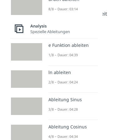
Partielle Ableitungen
Dauer: 03:55
8/8 – Dauer: 03:14
Totale Differenzierbarkeit
Dauer: 03:43
Analysis
Totales Differential
Spezielle Ableitungen
Dauer: 04:35
Jacobi-Matrix
e Funktion ableiten
Dauer: 02:42
Gradient berechnen
1/8 – Dauer: 04:39
Dauer: 03:20
Richtungsableitung
Dauer: 03:06
ln ableiten
2/8 – Dauer: 04:24
Ableitung Sinus
3/8 – Dauer: 04:28
Ableitung Cosinus
4/8 – Dauer: 04:34