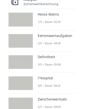
Extremwertberechnung
Hesse Matrix
1/5 – Dauer: 03:35
Extremwertaufgaben
2/5 – Dauer: 04:30
Definitheit
3/5 – Dauer: 05:08
l‘Hospital
4/5 – Dauer: 04:22
Zwischenwertsatz
5/5 – Dauer: 04:09