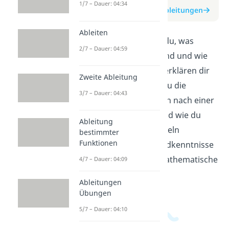
1/7 – Dauer: 04:34
zum Beitrag: Partielle Ableitungen
Ableiten
In diesem Video lernst du, was
2/7 – Dauer: 04:59
partielle Ableitungen sind und wie
du sie berechnest. Wir erklären dir
Zweite Ableitung
Schritt für Schritt, wie du die
3/7 – Dauer: 04:43
Ableitung einer Funktion nach einer
Variablen bestimmst und wie du
Ableitung
dabei verschiedene Regeln
bestimmter
Funktionen
anwendest. Diese Grundkenntnisse
sind wichtig für viele mathematische
4/7 – Dauer: 04:09
Anwendungen.
Ableitungen
Übungen
5/7 – Dauer: 04:10