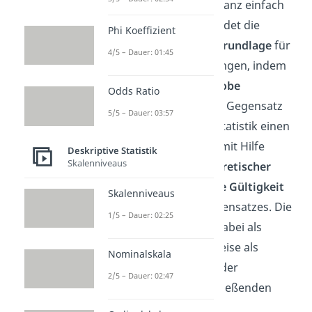
obwohl diese eigentlich ganz einfach
ist. Wie bereits gesagt, bildet die
Phi Koeffizient
deskriptive Statistik die
Grundlage
für
4/5 – Dauer: 01:45
die weiteren Untersuchungen, indem
sie die Daten der
Stichprobe
Odds Ratio
übersichtlich darstellt. Im Gegensatz
5/5 – Dauer: 03:57
dazu geht die induktive Statistik einen
Schritt weiter und testet mit Hilfe
Deskriptive Statistik
Skalenniveaus
wahrscheinlichkeitstheoretischer
Methoden
die
allgemeine Gültigkeit
Skalenniveaus
der Erkenntnisse des Datensatzes. Die
1/5 – Dauer: 02:25
explorative Statistik gilt dabei als
Mischform beziehungsweise als
Nominalskala
Zwischenstufe zwischen der
2/5 – Dauer: 02:47
beschreibenden und schließenden
Statistik.