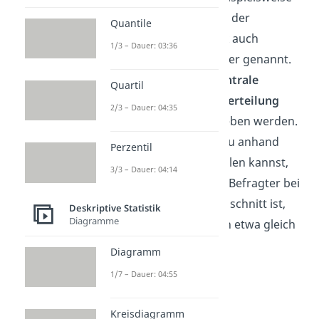
der Mittelwert, werden in der
Quantile
beschreibenden Statistik
auch
1/3 – Dauer: 03:36
Maßzahlen oder Parameter genannt.
Anhand dieser soll die
zentrale
Quartil
Tendenz
,
Streuung
und
Verteilung
2/3 – Dauer: 04:35
einer Stichprobe beschrieben werden.
Konkret heißt das, dass du anhand
Perzentil
dieser Maßzahlen beurteilen kannst,
3/3 – Dauer: 04:14
wie alt beispielsweise ein Befragter bei
deiner Umfrage im Durchschnitt ist,
Deskriptive Statistik
Diagramme
oder ob alle Teilnehmer in etwa gleich
alt sind.
Diagramm
1/7 – Dauer: 04:55
Kreisdiagramm