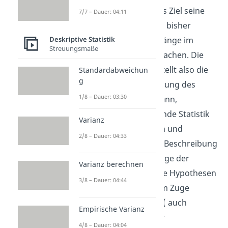
explorativen Statistik
das Ziel seine
7/7 – Dauer: 04:11
Daten zu „erkunden“ und bisher
unbekannte Zusammenhänge im
Deskriptive Statistik
Streuungsmaße
Datensatz ausfindig zu machen. Die
beschreibende Statistik stellt also die
Standardabweichun
g
Frage, wie man die Verteilung des
1/8 – Dauer: 03:30
Merkmals beschreiben kann,
wohingegen die erkundende Statistik
Varianz
nach Unregelmäßigkeiten und
2/8 – Dauer: 04:33
Besonderheiten in dieser Beschreibung
sucht. So kann man im Zuge der
Varianz berechnen
explorativen Statistik neue Hypothesen
3/8 – Dauer: 04:44
aufstellen, welche dann im Zuge
der
induktiven Statistik
( auch
Empirische Varianz
interefielle Statistik
oder
4/8 – Dauer: 04:04