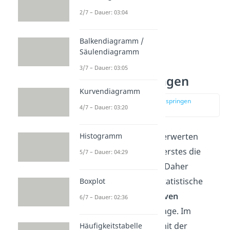
2/7 – Dauer: 03:04
Balkendiagramm /
Säulendiagramm
3/7 – Dauer: 03:05
Statistik Grundlagen
Kurvendiagramm
zur Stelle im Video springen
4/7 – Dauer: 03:20
(00:47)
Bevor man seine Daten verwerten
Histogramm
kann, muss man also als erstes die
5/7 – Dauer: 04:29
Stichprobe beschreiben
. Daher
beginnt so gut wie jede statistische
Boxplot
Analyse mit der
deskriptiven
6/7 – Dauer: 02:36
Datenanalyse
als Grundlage. Im
Anschluss verfolgt man mit der
Häufigkeitstabelle