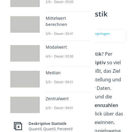
2/6 – Dauer: 05:03
Deskriptive Statistik
Mittelwert
einfach erklärt
berechnen
zur Stelle im Video springen
3/6 – Dauer: 03:41
(00:13)
Modalwert
Was ist
deskriptive Statistik
? Per
4/6 – Dauer: 03:30
Definition bedeutet
deskriptiv
so viel
wie
beschreibend
. Das heißt, das Ziel
Median
ist die übersichtliche Darstellung und
5/6 – Dauer: 04:21
Aufbereitung empirischer Daten.
Durch
Tabellen
,
Grafiken
und die
Zentralwert
Bestimmung relevanter
Kennzahlen
6/6 – Dauer: 04:01
möchte man einen Überblick über das
gesamte Datenmaterial gewinnen.
Deskriptive Statistik
Quantil, Quartil, Perzentil
Diese Kennzahlen, wie beispielsweise