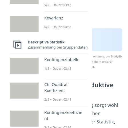
5/6 – Dauer: 03:42
Kovarianz
6/6 – Dauer: 04:52
Deskriptive Statistik
Zusammenhang bei Gruppendaten
Nach Beantwortung speichern wir deine Antwort, um Studyflix
Kontingenztabelle
zu verbessern. Mehr dazu erfährst du in unserer
Datenschutzerklärung
.
1/5 – Dauer: 03:45
Deskriptive und induktive
Chi Quadrat
Koeffizient
Statistik
2/5 – Dauer: 02:41
Für die größte Verwirrung sorgt wohl
Kontingenzkoeffizie
die Unterscheidung zwischen
nt
deskriptiver und induktiver Statistik,
3/5 – Dauer: 02:54