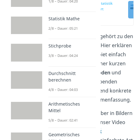
1/8 – Dauer: 04:20
Deskriptive Statistik
einfach erklärt
(00:13)
Statistik Mathe
2/8 – Dauer: 05:21
Die
deskriptive Statistik
gehört zu den
Grundlagen der Statistik. Hier erklären
Stichprobe
wir dir dieses Themengebiet einfach
3/8 – Dauer: 04:24
und verständlich. Nach einer kurzen
Übersicht über die
Methoden
und
Durchschnitt
berechnen
Kennzahlen
der beschreibenden
4/8 – Dauer: 04:03
Statistik folgen anschließend konkrete
Beispiele und eine Zusammenfassung.
Arithmetisches
Mittel
Du lässt dir das Thema lieber in Bildern
5/8 – Dauer: 02:41
als in Worten erklären? Unser Video
zur
deskriptiven Statistik
Geometrisches