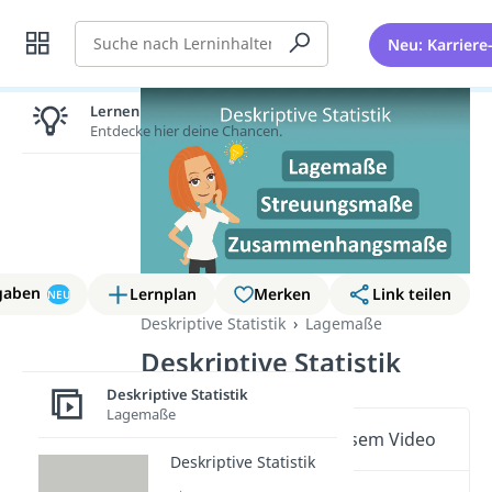
Suche
Neu: Karriere
Lernen lohnt sich!
Entdecke hier deine Chancen.
gaben
Lernplan
Merken
Link teilen
NEU
Deskriptive Statistik
Lagemaße
Deskriptive Statistik
Deskriptive Statistik
Lagemaße
Wichtige Inhalte in diesem Video
Deskriptive Statistik