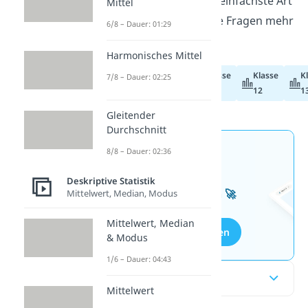
veranschaulicht alles auf einfachste Art
Mittel
und Weise und lässt keine Fragen mehr
6/8 – Dauer: 01:29
offen!
Harmonisches Mittel
Klasse
Klasse
K
7/8 – Dauer: 02:25
Abiturvorbereitung
11
12
1
Gleitender
Durchschnitt
8/8 – Dauer: 02:36
Jetzt neu: Teste dein
Wissen mit unseren
Deskriptive Statistik
kostenlosen Aufgaben 🚀
Mittelwert, Median, Modus
Mittelwert, Median
Aufgaben entdecken
& Modus
1/6 – Dauer: 04:43
Inhaltsübersicht
Mittelwert