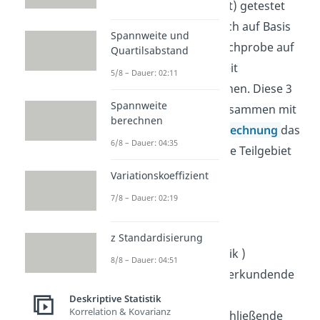
Inferenzstatistik
genannt) getestet
werden. So soll letztendlich auf Basis
Spannweite und
des Datensatzes einer Stichprobe auf
Quartilsabstand
dessen Allgemeingültigkeit
5/8 – Dauer: 02:11
geschlossen werden können. Diese 3
Spannweite
Themengebiete bilden zusammen mit
berechnen
der
Wahrscheinlichkeitsrechnung
das
6/8 – Dauer: 04:35
als
Stochastik
bezeichnete Teilgebiet
der Mathematik.
Variationskoeffizient
7/8 – Dauer: 02:19
Statistik
Übersicht:
deskriptive Statistik (
z Standardisierung
beschreibende Statistik )
8/8 – Dauer: 04:51
explorative Statistik ( erkundende
Statistik )
Deskriptive Statistik
Korrelation & Kovarianz
induktive Statistik ( schließende