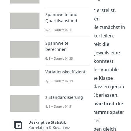
Bevor du das Histogramm erstellst,
Spannweite und
musst du die verschiedenen
Quartilsabstand
Ausprägungen der Variable zunächst in
5/8 – Dauer: 02:11
Gruppen
bzw.
Klassen
unterteilen.
Spannweite
Dafür legst du fest, wie
breit die
berechnen
Intervalle
sein sollen, die jeweils eine
6/8 – Dauer: 04:35
Gruppe bilden sollen. Du könntest
etwa festlegen, dass bei der Variable
Variationskoeffizient
„Alter“ immer 10 Jahre eine Klasse
7/8 – Dauer: 02:19
bilden sollen. Wie du die Klassen genau
einteilst, bleibt dir selbst überlassen.
z Standardisierung
Diese Einteilung legt fest,
wie breit die
8/8 – Dauer: 04:51
Rechtecke deines Histogramms
später
sein sollen. Du kannst dabei
Deskriptive Statistik
Korrelation & Kovarianz
entscheiden, ob die Gruppen gleich