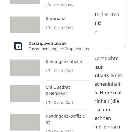
5/6 – Dauer: 03:42
(Häufigkeitsdichte)
: Anzahl der Messwerte der i-ten
Kovarianz
Klasse
(Klassenhäufigkeit)
6/6 – Dauer: 04:52
: Breite der i-ten Klasse
(Klassenbreite)
Deskriptive Statistik
Zusammenhang bei Gruppendaten
Die Formel für die Häufigkeitsdichte
Kontingenztabelle
leitet sich aus der
Formel zur
1/5 – Dauer: 03:45
Berechnung des Flächeninhalts eines
Rechtecks
her. Um den Flächeninhalt
Chi Quadrat
zu bestimmen, rechnest du
Höhe mal
Koeffizient
Breite.
Da wir den Flächeninhalt (die
2/5 – Dauer: 02:41
Klassenhäufigkeit) jedoch schon
Kontingenzkoeffizie
kennen und die Höhe berechnen
nt
wollen, stellen wir die Formel einfach
3/5 – Dauer: 02:54