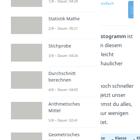
1/8 – Dauer: 04:20
Histogramm einfach
erklärt
(00:10)
Statistik Mathe
2/8 – Dauer: 05:21
Du fragst dich, was ein
Histogramm
ist
und wie man es erstellt? In diesem
Stichprobe
Artikel erklären wir dir es leicht
3/8 – Dauer: 04:24
verständlich anhand anschaulicher
Beispiele
!
Durchschnitt
berechnen
Du möchtest das Thema noch schneller
4/8 – Dauer: 04:03
verstehen? Dann sieh dir jetzt unser
Lernvideo
an! Hier bekommst du alles,
Arithmetisches
Mittel
was du wissen musst, in nur wenigen
5/8 – Dauer: 02:41
Minuten perfekt aufbereitet.
Geometrisches
Klasse
Klasse
K