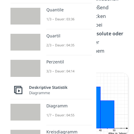
Gruppen werden anschließend
Quantile
nebeneinander in Rechtecken
1/3 – Dauer: 03:36
dargestellt. Du kannst dabei
entscheiden, ob du die
absolute oder
Quartil
die relative Häufigkeit
der
2/3 – Dauer: 04:35
Merkmalsgruppen in deinem
Histogramm abbildest.
Perzentil
3/3 – Dauer: 04:14
Deskriptive Statistik
Diagramme
Diagramm
1/7 – Dauer: 04:55
Kreisdiagramm