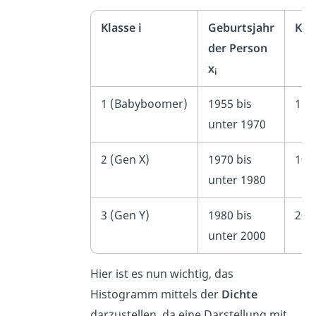
Klasse i
Geburtsjahr
Kla
der Person
x
i
1 (Babyboomer)
1955 bis
15
unter 1970
2 (Gen X)
1970 bis
10
unter 1980
3 (Gen Y)
1980 bis
20
unter 2000
Hier ist es nun wichtig, das
Histogramm mittels der
Dichte
darzustellen, da eine Darstellung mit