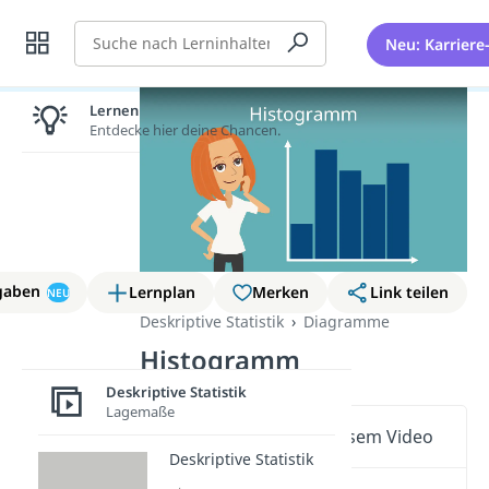
Suche
Neu: Karriere
Lernen lohnt sich!
Entdecke hier deine Chancen.
gaben
Lernplan
Merken
Link teilen
NEU
Deskriptive Statistik
Diagramme
Histogramm
Deskriptive Statistik
Lagemaße
Wichtige Inhalte in diesem Video
Deskriptive Statistik