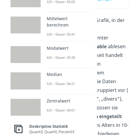
2/6 – Dauer: 05:03
(00:10)
Mittelwert
Ein
Histogramm
ist eine Grafik, in der
berechnen
du
Häufigkeiten oder die
3/6 – Dauer: 03:41
Häufigkeitsdichte
bestimmter
Ausprägungen einer Variable
ablesen
Modalwert
kannst. Trotz der Ähnlichkeit handelt
4/6 – Dauer: 03:30
es sich hierbei nicht um ein
Säulendiagramm
.
Bei einem
Median
Säulendiagramm liegen die Daten
5/6 – Dauer: 04:21
bereits von vorneherein gruppiert vor (
z.B. „männlich“, „weiblich“, „divers“),
Zentralwert
bei einem Histogramm müssen sie
6/6 – Dauer: 04:01
hingegen erst
in Gruppen eingeteilt
werden (z.B. Einteilung des Alters in 10-
Deskriptive Statistik
Quantil, Quartil, Perzentil
Jahres-Klassen). Die verschiedenen