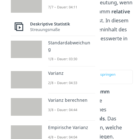
Rechtecke
ist von Bedeutung, wenn
7/7 – Dauer: 04:11
du in deinem Histogramm
relative
Häufigkeiten
darstellst. In diesem
Deskriptive Statistik
Fall sagt dir der Flächeninhalt des
Streuungsmaße
Rechtecks, wie viele Messwerte in
Standardabweichun
diese Gruppe fallen.
g
1/8 – Dauer: 03:30
Histogramm erstellen
Varianz
zur Stelle im Video springen
(01:00)
2/8 – Dauer: 04:33
Möchtest du ein
Histogramm
erstellen
, benötigst du die
Varianz berechnen
Häufigkeitsverteilung
eines
3/8 – Dauer: 04:44
kontinuierlichen Merkmals
. Das
bedeutet, du musst wissen, welche
Empirische Varianz
Merkmale wie häufig vorliegen.
4/8 – Dauer: 04:04