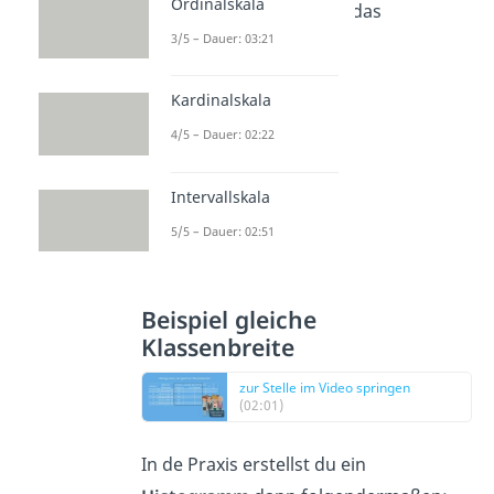
Ordinalskala
ermittelt hast, kannst du das
3/5 – Dauer: 03:21
Histogramm zeichnen.
Kardinalskala
4/5 – Dauer: 02:22
Intervallskala
5/5 – Dauer: 02:51
Beispiel gleiche
Klassenbreite
zur Stelle im Video springen
(02:01)
In de Praxis erstellst du ein