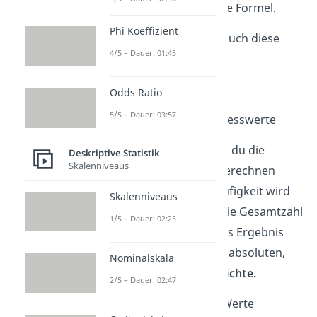
um und erhalten die obige Formel.
Phi Koeffizient
Manchmal begegnet dir auch diese
4/5 – Dauer: 01:45
Formel:
Odds Ratio
5/5 – Dauer: 03:57
mit
: Gesamtzahl der Messwerte
Sie wird verwendet, wenn du die
Deskriptive Statistik
Skalenniveaus
relativen Häufigkeiten
berechnen
möchtest. Die Klassenhäufigkeit wird
Skalenniveaus
deshalb nochmal durch die Gesamtzahl
1/5 – Dauer: 02:25
der Nennungen geteilt. Als Ergebnis
erhältst du also, statt der absoluten,
Nominalskala
die
relative Häufigkeitsdichte.
2/5 – Dauer: 02:47
Wenn du schließlich alle Werte