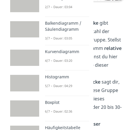
Histogramm
2/7 – Dauer: 03:04
Die
Höhe der Rechtecke
gibt
Balkendiagramm /
Säulendiagramm
Auskunft über die Anzahl der
3/7 – Dauer: 03:05
Messwerte in einer Gruppe. Stellst
du in deinem Histogramm
relative
Kurvendiagramm
Häufigkeiten
dar, kannst du hier
4/7 – Dauer: 03:20
die Häufigkeitsdichte
dieser
Gruppe ablesen.
Histogramm
Die
Breite der Rechtecke
sagt dir,
5/7 – Dauer: 04:29
welches Intervall in diese Gruppe
fällt, also etwa, dass dieses
Boxplot
Rechteck die Gruppe der 20 bis 30-
6/7 – Dauer: 02:36
Jährigen darstellt
Der
Flächeninhalt dieser
Häufigkeitstabelle