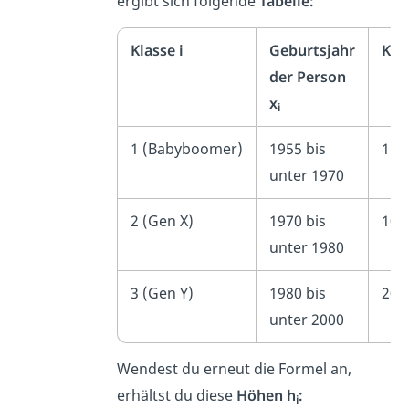
ergibt sich folgende
Tabelle:
Klasse i
Geburtsjahr
Kla
der Person
x
i
1 (Babyboomer)
1955 bis
15
unter 1970
2 (Gen X)
1970 bis
10
unter 1980
3 (Gen Y)
1980 bis
20
unter 2000
Wendest du erneut die Formel an,
erhältst du diese
Höhen h
:
i