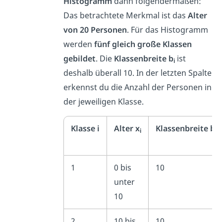
Histogramm
dann folgendermaßen:
Das betrachtete Merkmal ist das
Alter
von 20 Personen
. Für das Histogramm
werden
fünf gleich große Klassen
gebildet
. Die
Klassenbreite b
ist
i
deshalb überall 10. In der letzten Spalte
erkennst du die Anzahl der Personen in
der jeweiligen Klasse.
Klasse i
Alter x
Klassenbreite b
i
i
1
0 bis
10
unter
10
2
10 bis
10