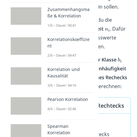
oder verschieden breit sein sollen.
Zusammenhangsma
ße & Korrelation
Anschließend bestimmst du die
1/6 – Dauer: 00:41
absolute
Klassenhäufigkeit
. Dafür
zählst du ab, wie viele Messwerte
Korrelationskoeffizie
nt
jeweils in diese Klasse fallen.
2/6 – Dauer: 04:47
Mit Hilfe der
Breite deiner Klasse
und
der absoluten Klassenhäufigkeit
Korrelation und
Kausalität
kannst du die
Höhe eines Rechecks
mit folgender Formel berechnen:
3/6 – Dauer: 04:16
Pearson Korrelation
Formel: Höhe eines Rechtecks
4/6 – Dauer: 02:46
Spearman
Korrelation
: Höhe des i-ten Rechtecks