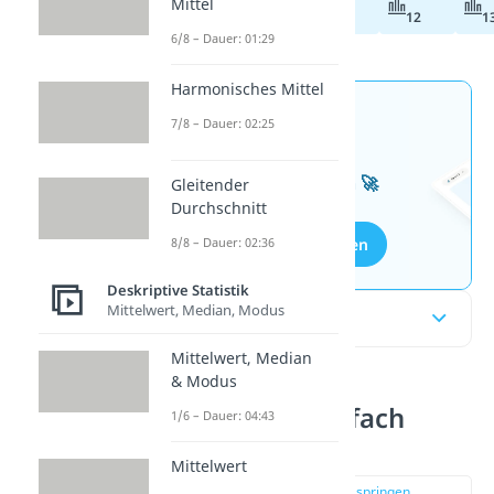
Mittel
Abiturvorbereitung
11
12
1
6/8 – Dauer: 01:29
Harmonisches Mittel
Jetzt neu: Teste dein
7/8 – Dauer: 02:25
Wissen mit unseren
kostenlosen Aufgaben 🚀
Gleitender
Durchschnitt
Aufgaben entdecken
8/8 – Dauer: 02:36
Deskriptive Statistik
Mittelwert, Median, Modus
Inhaltsübersicht
Mittelwert, Median
& Modus
Histogramm einfach
1/6 – Dauer: 04:43
erklärt
Mittelwert
zur Stelle im Video springen