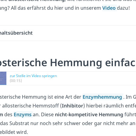
g? All das erfährst du hier und in unserem
Video
dazu!
haltsübersicht
osterische Hemmung einfac
zur Stelle im Video springen
(00:15)
osterische Hemmung ist eine Art der
Enzymhemmung
. Im 
r allosterische Hemmstoff (
Inhibitor
) hierbei räumlich ent
um
des
Enzyms
an.
Diese
nicht-kompetitive Hemmung
führt
das Substrat nur noch sehr schwer oder gar nicht mehr a
bildet wird.