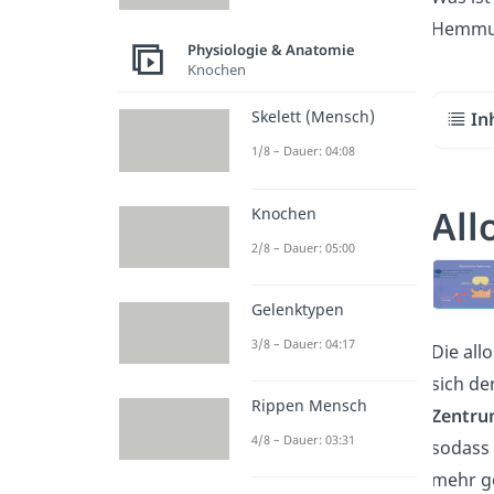
Hemmun
Physiologie & Anatomie
Knochen
Skelett (Mensch)
In
1/8 – Dauer: 04:08
All
Knochen
2/8 – Dauer: 05:00
Gelenktypen
3/8 – Dauer: 04:17
Die all
sich de
Rippen Mensch
Zentr
4/8 – Dauer: 03:31
sodass 
mehr ge