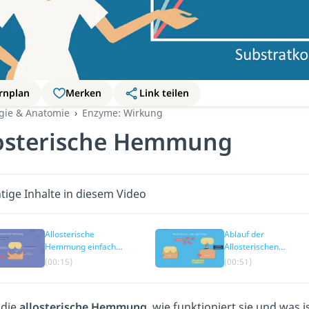
rnplan
Merken
Link teilen
ogie & Anatomie
Enzyme: Wirkung
osterische Hemmung
tige Inhalte in diesem Video
Allosterische
Ablauf der
Hemmung einfach
Allosterischen
erklärt
Hemmung
(00:15)
(00:51)
 die
allosterische Hemmung
, wie funktioniert sie und was 