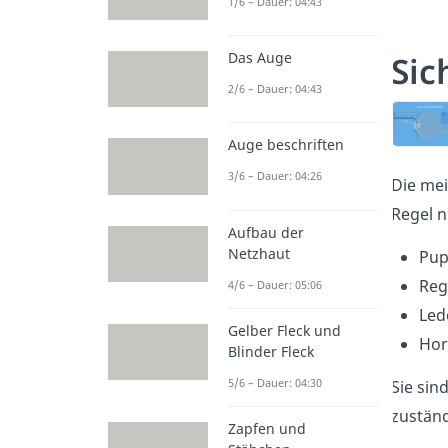
1/6 – Dauer: 04:43
Sic
Das Auge
2/6 – Dauer: 04:43
Auge beschriften
3/6 – Dauer: 04:26
Die mei
Regel n
Aufbau der
Netzhaut
Pup
Reg
4/6 – Dauer: 05:06
Led
Gelber Fleck und
Hor
Blinder Fleck
5/6 – Dauer: 04:30
Sie sin
zuständ
Zapfen und