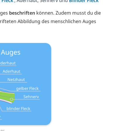
 Fleck
, Aderhaut, Sehnerv und
Blinder Fleck
uges
beschriften
können. Zudem musst du die
hrifteten Abbildung des menschlichen Auges
ges