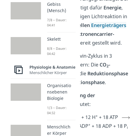
Gebiss
Calvin Zyklus benötigt dafür
Energie
,
(Mensch)
die aus der vorherigen Lichtreaktion in
7/8 – Dauer:
Form
des universellen
Energieträgers
04:41
ATP
und dem
Elektronencarrier-
Skelett
Molekül NADPH
bereit gestellt wird.
8/8 – Dauer:
04:42
Du kannst den Calvin-Zyklus in 3
Phasen untergliedern: Die
CO
-
2
Physiologie & Anatomie
Menschlicher Körper
Fixierungsphase
, die
Reduktionsphase
und die
Regenerationsphase
.
Organisatio
nsebenen
Die
Bruttogleichung der
Biologie
Dunkelreaktion
lautet:
1/3 – Dauer:
04:32
+
6
+ 12 NADPH + 12 H
+ 18 ATP
+
+ 12 NADP
+ 18 ADP + 18 P
Menschlich
i
er Körper
+ 6