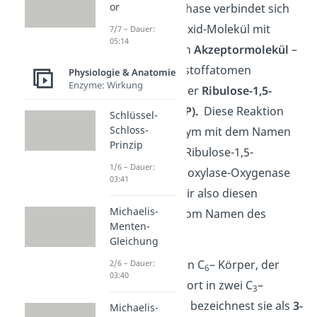
or
In der Fixierungsphase verbindet sich
ein Kohlenstoffdioxid-Molekül mit
7/7 – Dauer:
05:14
einem spezifischen
Akzeptormolekül
–
dem aus 5 Kohlenstoffatomen
Physiologie & Anatomie
Enzyme: Wirkung
bestehenden Zucker
Ribulose-1,5-
bisphosphat (RubP).
Diese Reaktion
Schlüssel-
Schloss-
katalysiert ein Enzym mit dem Namen
Prinzip
RuBisCO
, was für Ribulose-1,5-
1/6 – Dauer:
bisphosphat- Carboxylase-Oxygenase
03:41
steht. Du kannst dir also diesen
Michaelis-
Teilschritt schon vom Namen des
Menten-
Enzyms herleiten.
Gleichung
Hierbei entsteht ein C
– Körper, der
2/6 – Dauer:
6
03:40
instabil ist und sofort in zwei C
–
3
Körper zerfällt. Du bezeichnest sie als
3-
Michaelis-