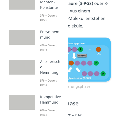
Menten-
Phosphoglycerinsäure
(
3-PGS
) oder 3-
Konstante
Phosphorglycerat. Aus einem
3/6 – Dauer:
Kohlenstoffdioxid-Molekül entstehen
04:29
also zwei 3-PGS Moleküle.
Enzymhem
mung
4/6 – Dauer:
04:16
Allosterisch
e
Hemmung
5/6 – Dauer:
04:14
CO2-Fixierungsphase
Kompetitive
Reduktionsphase
Hemmung
6/6 – Dauer:
Im nächsten Schritt – der
04:34