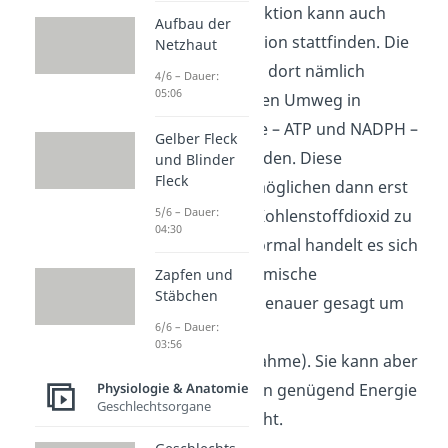
vorherige Lichtreaktion kann auch
Aufbau der
keine Dunkelreaktion stattfinden. Die
Netzhaut
Lichtenergie muss dort nämlich
4/6 – Dauer:
05:06
zunächst über einen Umweg in
chemische Energie – ATP und NADPH –
Gelber Fleck
umgewandelt werden. Diese
und Blinder
Fleck
Energieträger ermöglichen dann erst
5/6 – Dauer:
die Reaktion von Kohlenstoffdioxid zu
04:30
Traubenzucker. Formal handelt es sich
dabei um eine chemische
Zapfen und
Stäbchen
Redoxreaktion
– genauer gesagt um
6/6 – Dauer:
eine
Reduktion
03:56
(=Elektronenaufnahme). Sie kann aber
Physiologie & Anatomie
nur ablaufen, wenn genügend Energie
Geschlechtsorgane
zur Verfügung steht.