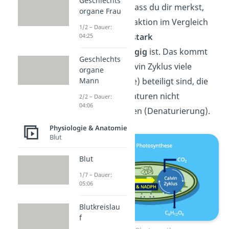
Geschlechts
Wichtig ist auch, dass du dir merkst,
organe Frau
dass die Dunkelreaktion im Vergleich
1/2 – Dauer:
zur Lichtreaktion
stark
04:25
temperaturabhängig
ist. Das kommt
Geschlechts
daher, dass im Calvin Zyklus viele
organe
Enzyme (=Proteine) beteiligt sind, die
Mann
zu hohen Temperaturen nicht
2/2 – Dauer:
04:06
standhalten können (Denaturierung).
Physiologie & Anatomie
Blut
Blut
1/7 – Dauer:
05:06
Blutkreislau
f