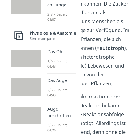
hergestellt werden können. Die Zucker
ch Lunge
stehen dann den Pflanzen als
3/3 – Dauer:
04:07
Energiequelle und uns Menschen als
Nahrungsgrundlage zur Verfügung. Im
Physiologie & Anatomie
Sinnesorgane
Gegensatz zu den Pflanzen, die sich
selbst ernähren können (=
autotroph
),
Das Ohr
sind wir Menschen heterotrophe
1/6 – Dauer:
(=fremdernährende) Lebewesen und
04:43
profitieren natürlich von der
Das Auge
Zuckerproduktion der Pflanzen.
2/6 – Dauer:
04:43
Wie der Name Dunkelreaktion oder
lichtunabhängige Reaktion bekannt
Auge
gibt, wird für diese Reaktionsabfolge
beschriften
also
kein Licht
benötigt. Allerdings ist
3/6 – Dauer:
04:26
das etwas irreführend, denn ohne die