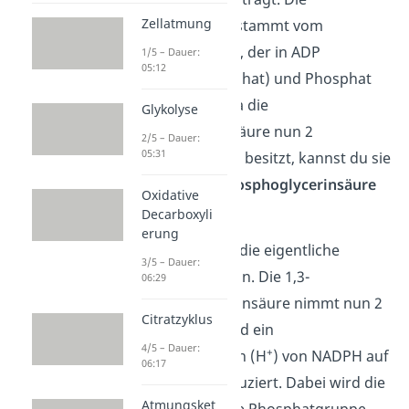
Zellatmung
Phosphatgruppe stammt vom
Energieträger ATP, der in ADP
1/5 – Dauer:
05:12
(Adenosin
di
phosphat) und Phosphat
gespalten wird. Da die
Glykolyse
Phosphoglycerinsäure nun 2
2/5 – Dauer:
05:31
Phosphatgruppen besitzt, kannst du sie
jetzt als
1,3-Bisphosphoglycerinsäure
Oxidative
bezeichnen.
Decarboxyli
erung
Daraufhin erfolgt die eigentliche
3/5 – Dauer:
Reduktionsreaktion. Die 1,3-
06:29
Bisphosphoglycerinsäure nimmt nun 2
Citratzyklus
–
Elektronen (e
) und ein
4/5 – Dauer:
+
Wasserstoffproton (H
) von NADPH auf
06:17
– sie wird also reduziert. Dabei wird die
Atmungsket