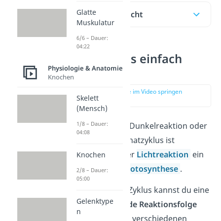
Glatte
Inhaltsübersicht
Muskulatur
6/6 – Dauer:
04:22
Calvin Zyklus einfach
Physiologie & Anatomie
erklärt
Knochen
zur Stelle im Video springen
Skelett
(00:15)
(Mensch)
1/8 – Dauer:
Der Calvin Zyklus, Dunkelreaktion oder
04:08
Ribulosebisphosphatzyklus ist
gemeinsam mit der
Lichtreaktion
ein
Knochen
Teilprozess der
Photosynthese
.
2/8 – Dauer:
05:00
Unter dem Calvin Zyklus kannst du eine
Gelenktype
im
Kreis ablaufende Reaktionsfolge
n
verstehen, die von verschiedenen