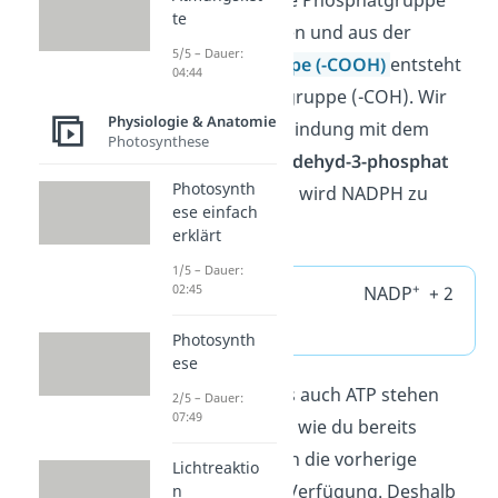
zuvor übertragene Phosphatgruppe
te
wieder abgespalten und aus der
5/5 – Dauer:
Carbonsäuregruppe (-COOH)
entsteht
04:44
nun eine Aldehydgruppe (-COH). Wir
Physiologie & Anatomie
erhalten eine Verbindung mit dem
Photosynthese
Namen
Glycerinaldehyd-3-phosphat
Photosynth
(GAP). Gleichzeitig wird NADPH zu
ese einfach
+
NADP
oxidiert.
erklärt
1/5 – Dauer:
+
02:45
NADPH
NADP
+ 2
–
+
e
+ H
Photosynth
ese
Sowohl NADPH als auch ATP stehen
2/5 – Dauer:
07:49
dem Calvin Zyklus, wie du bereits
gelernt hast, durch die vorherige
Lichtreaktio
Lichtreaktion zur Verfügung. Deshalb
n