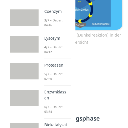
Coenzym
3/7 – Dauer:
04:46
Ablauf Calvin Zyklus (Dunkelreaktion) in der
Lysozym
Übersicht
4/7 – Dauer:
04:12
Proteasen
5/7 – Dauer:
02:30
Enzymklass
en
6/7 – Dauer:
03:34
CO
– Fixierungsphase
2
Biokatalysat