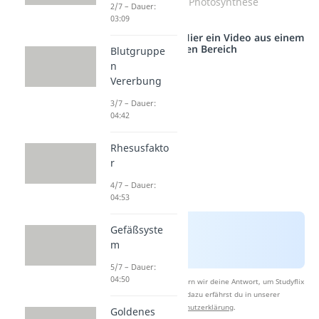
Ablauf der Photosynthese
2/7 – Dauer:
03:09
Studyflix vernetzt: Hier ein Video aus einem
anderen Bereich
Blutgruppe
n
Vererbung
3/7 – Dauer:
04:42
Rhesusfakto
r
4/7 – Dauer:
04:53
Gefäßsyste
m
5/7 – Dauer:
04:50
Nach Beantwortung speichern wir deine Antwort, um Studyflix
zu verbessern. Mehr dazu erfährst du in unserer
Datenschutzerklärung
.
Goldenes