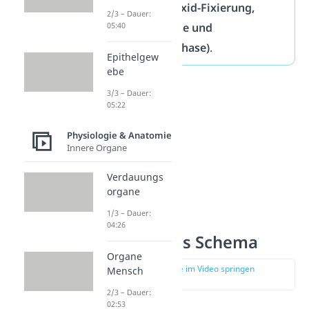
(
Kohlenstoffdioxid-Fixierung,
2/3 – Dauer:
Reduktionsphase und
05:40
Regenerationsphase)
.
Epithelgew
ebe
3/3 – Dauer:
05:22
Physiologie & Anatomie
Innere Organe
Verdauungs
organe
1/3 – Dauer:
04:26
Calvin Zyklus Schema
Organe
zur Stelle im Video springen
Mensch
(02:09)
2/3 – Dauer:
02:53