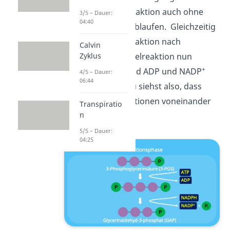
kann die Dunkelreaktion auch ohne
3/5 – Dauer:
04:40
Licht nicht lange ablaufen. Gleichzeitig
stehen der Lichtreaktion nach
Calvin
ablaufender Dunkelreaktion nun
Zyklus
+
wieder ausreichend ADP und NADP
4/5 – Dauer:
06:44
zur Verfügung. Du siehst also, dass
diese beiden Reaktionen voneinander
Transpiratio
n
abhängig sind.
5/5 – Dauer:
04:25