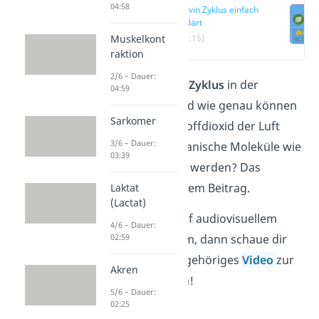
04:58
Calvin Zyklus einfach
erklärt
Muskelkont
(00:15)
raktion
2/6 – Dauer:
Was ist der
Calvin Zyklus
in der
04:59
Photosynthese und wie genau können
Sarkomer
aus dem Kohlenstoffdioxid der Luft
3/6 – Dauer:
energiereiche organische Moleküle wie
03:39
Zucker hergestellt werden? Das
erfährst du in diesem Beitrag.
Laktat
(Lactat)
Du lernst lieber auf audiovisuellem
4/6 – Dauer:
02:59
Weg? Kein Problem, dann schaue dir
gerne unser dazugehöriges
Video
zur
Akren
Dunkelreaktion an!
5/6 – Dauer:
02:25