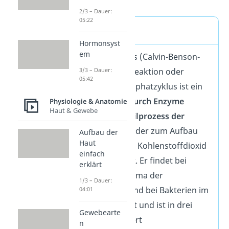
2/3 – Dauer:
05:22
Definition
Hormonsyst
em
Der Calvin Zyklus (Calvin-Benson-
Zyklus), Dunkelreaktion oder
3/3 – Dauer:
05:42
Ribulosebisphosphatzyklus ist ein
kreisförmiger durch Enzyme
Physiologie & Anatomie
Haut & Gewebe
katalysierter Teilprozess der
Photosynthese
, der zum Aufbau
Aufbau der
Haut
von Zuckern aus Kohlenstoffdioxid
einfach
der Luft beiträgt. Er findet bei
erklärt
Pflanzen im Stroma der
1/3 – Dauer:
Chloroplasten und bei Bakterien im
04:01
Cytoplasma statt und ist in drei
Gewebearte
Phasen gegliedert
n