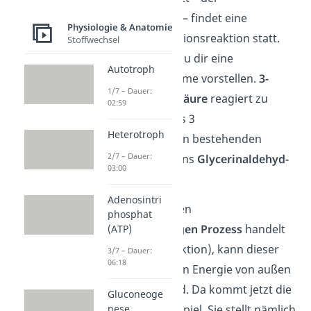
Reduktionsphase
– findet eine
Physiologie & Anatomie
chemische Reduktionsreaktion statt.
Stoffwechsel
Darunter kannst du dir eine
Autotroph
Elektronenaufnahme vorstellen.
3-
1/7 – Dauer:
Phosphoglycerinsäure
reagiert zu
02:59
einer ebenfalls aus 3
Heterotroph
Kohlenstoffatomen bestehenden
2/7 – Dauer:
Verbindung namens
Glycerinaldehyd-
03:00
3-phosphat (GAP)
.
Adenosintri
Da es sich um einen
phosphat
energieaufwendigen Prozess
handelt
(ATP)
(= endergone Reaktion), kann dieser
3/7 – Dauer:
06:18
nur ablaufen, wenn Energie von außen
bereit gestellt wird. Da kommt jetzt die
Gluconeoge
Lichtreaktion ins Spiel. Sie stellt nämlich
nese