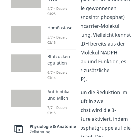
die aus Lichtenergie gewonnenen
4/7 – Dauer:
04:25
Substrate ATP (Adenosintriphosphat)
und das Elektronencarrier-Molekül
Homöostase
NADPH zur Verfügung. Vielleicht kennst
5/7 – Dauer:
02:15
du das Molekül NADH bereits aus der
Zellatmung
? Das Molekül NADPH
Blutzuckerr
ähnelt ihm in Aufbau und Funktion, es
egulation
enthält jedoch eine zusätzliche
6/7 – Dauer:
03:14
Phosphatgruppe (P).
Antibiotika
Schauen wir uns nun die Reduktion im
und Milch
Detail an: Sie verläuft in zwei
7/7 – Dauer:
Teilschritten. Zunächst wird die 3-
03:15
Phosphoglycerinsäure aktiviert, indem
Physiologie & Anatomie
ein Enzym eine Phosphatgruppe auf die
Zellatmung
Säuregruppe überträgt. Die