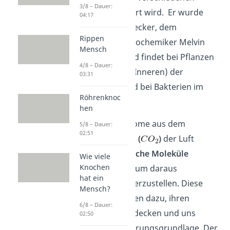
3/8 – Dauer:
Enzymen katalysiert wird. Er wurde
04:17
nach seinem Entdecker, dem
Rippen
amerikanischen Biochemiker Melvin
Mensch
Calvin bekannt und findet bei Pflanzen
4/8 – Dauer:
im Stroma (=dem Inneren) der
03:31
Chloroplasten
und bei Bakterien im
Röhrenknoc
Cytoplasma
statt.
hen
Die Kohlenstoffatome aus dem
5/8 – Dauer:
02:51
Kohlenstoffdioxid (
)
der Luft
werden in
organische Moleküle
Wie viele
Knochen
verbaut
(=fixiert), um daraus
hat ein
Zuckermoleküle herzustellen. Diese
Mensch?
dienen den Pflanzen dazu, ihren
6/8 – Dauer:
Energiebedarf zu decken und uns
02:50
Menschen als Nahrungsgrundlage. Der