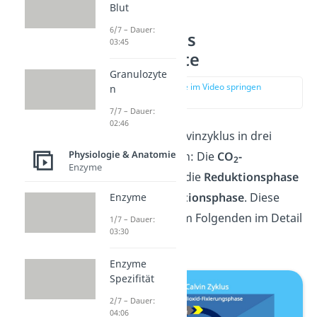
Blut
6/7 – Dauer:
Calvin Zyklus
03:45
Einzelschritte
Granulozyte
zur Stelle im Video springen
n
(03:18)
7/7 – Dauer:
02:46
Du kannst den Calvinzyklus in drei
Physiologie & Anatomie
Phasen unterteilen: Die
CO
-
2
Enzyme
Fixierungsphase
, die
Reduktionsphase
und die
Regenerationsphase
. Diese
Enzyme
schauen wir uns im Folgenden im Detail
1/7 – Dauer:
03:30
an.
Enzyme
Spezifität
2/7 – Dauer:
04:06