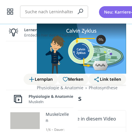
Suche
Neu: Karriere
Lernen lohnt sich!
Entdecke hier deine Chancen.
Lernplan
Merken
Link teilen
Physiologie & Anatomie
Photosynthese
Calvin Zyklus
Physiologie & Anatomie
Muskeln
Muskelzelle
Wichtige Inhalte in diesem Video
n
1/6 – Dauer: