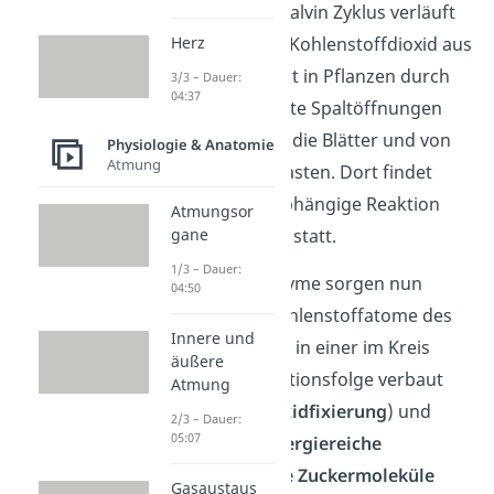
Das Schema des Calvin Zyklus verläuft
folgendermaßen: Kohlenstoffdioxid aus
Herz
der Luft diffundiert in Pflanzen durch
3/3 – Dauer:
04:37
Poren – sogenannte Spaltöffnungen
oder
Stomata
– in die Blätter und von
Physiologie & Anatomie
Atmung
da in die Chloroplasten. Dort findet
dann die lichtunabhängige Reaktion
Atmungsor
oder Calvin Zyklus statt.
gane
1/3 – Dauer:
Verschiedene Enzyme sorgen nun
04:50
dafür, dass die Kohlenstoffatome des
Innere und
Kohlenstoffdioxid in einer im Kreis
äußere
ablaufenden Reaktionsfolge verbaut
Atmung
(=
Kohlenstoffdioxidfixierung
) und
2/3 – Dauer:
05:07
daraus
stabile energiereiche
Verbindungen wie Zuckermoleküle
Gasaustaus