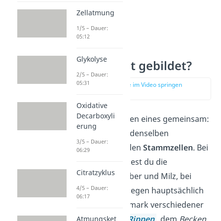
Zellatmung
1/5 – Dauer:
05:12
Glykolyse
Wo wird Blut gebildet?
2/5 – Dauer:
05:31
zur Stelle im Video springen
(03:30)
Oxidative
Decarboxyli
Alle Blutzellen haben eines gemeinsam:
erung
Sie entstehen aus denselben
3/5 – Dauer:
Vorläuferzellen – den
Stammzellen
. Bei
06:29
Ungeborenen findest du die
Citratzyklus
Stammzellen in Leber und Milz, bei
4/5 – Dauer:
Erwachsenen hingegen hauptsächlich
06:17
im roten Knochenmark verschiedener
Knochen
wie den
Rippen
, dem
Becken
Atmungsket