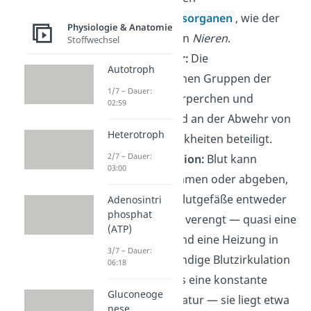
Ausscheidungsorganen
, wie der
Physiologie & Anatomie
Lunge
oder den
Nieren
.
Stoffwechsel
Immunabwehr:
Die
Autotroph
unterschiedlichen Gruppen der
1/7 – Dauer:
weißen Blutkörperchen und
02:59
Antikörper sind an der Abwehr von
Heterotroph
Infektionskrankheiten beteiligt.
2/7 – Dauer:
Wärmeregulation:
Blut kann
03:00
Wärme aufnehmen oder abgeben,
indem es die Blutgefäße entweder
Adenosintri
phosphat
erweitert oder verengt — quasi eine
(ATP)
Klimaanlage und eine Heizung in
3/7 – Dauer:
einem. Die ständige Blutzirkulation
06:18
ermöglicht uns eine konstante
Gluconeoge
Körpertemperatur — sie liegt etwa
nese