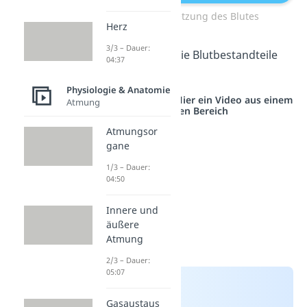
Zusammensetzung des Blutes
Herz
3/3 – Dauer:
Schauen wir uns die Blutbestandteile
04:37
etwas näher an:
Physiologie & Anatomie
Studyflix vernetzt: Hier ein Video aus einem
Atmung
anderen Bereich
Atmungsor
gane
1/3 – Dauer:
04:50
Innere und
äußere
Atmung
2/3 – Dauer:
05:07
Gasaustaus