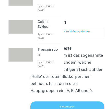
nur ca. 3-10 Tage.
3/5 – Dauer:
04:40
Blutgruppen
Calvin
Zyklus
zur Stelle im Video springen
4/5 – Dauer:
(04:14)
06:44
Das wohl bekannteste
Transpiratio
n
Blutgruppensystem ist das sogenannte
AB0-System
. Je nachdem, welche
5/5 – Dauer:
04:25
Eiweißeinheiten (Antigene) sich auf der
‚Hülle‘ der roten Blutkörperchen
befinden, teilst du in die 4
Hauptgruppen ein: A, B, AB und 0.