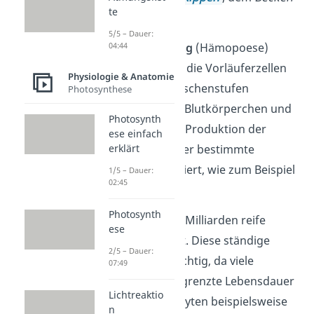
te
und den
Wirbeln
.
5/5 – Dauer:
Bei der
Blutbildung
(Hämopoese)
04:44
spezialisieren sich die Vorläuferzellen
Physiologie & Anatomie
über mehrere Zwischenstufen
Photosynthese
schließlich zu den Blutkörperchen und
Photosynth
Blutplättchen. Die Produktion der
ese einfach
Blutzellen wird über bestimmte
erklärt
Hormone kontrolliert, wie zum Beispiel
1/5 – Dauer:
02:45
Erythropoetin
.
Photosynth
Jeden Tag werden Milliarden reife
ese
Blutzellen gebildet. Diese ständige
2/5 – Dauer:
Erneuerung ist wichtig, da viele
07:49
Blutzellen eine begrenzte Lebensdauer
Lichtreaktio
haben –Thrombozyten beispielsweise
n