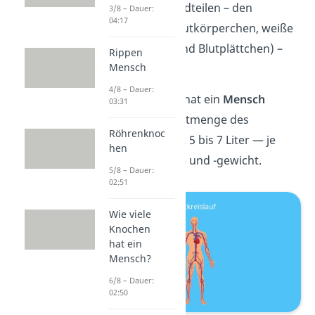
den festen Bestandteilen – den
3/8 – Dauer:
04:17
Blutzellen
(rote Blutkörperchen, weiße
Blutkörperchen und Blutplättchen) –
Rippen
Mensch
zusammen.
4/8 – Dauer:
Wie viel
Liter
Blut hat ein
Mensch
03:31
eigentlich? Die Blutmenge des
Röhrenknoc
Menschen beträgt 5 bis 7 Liter — je
hen
nach Körpergröße und -gewicht.
5/8 – Dauer:
02:51
Wie viele
Knochen
hat ein
Mensch?
6/8 – Dauer:
02:50