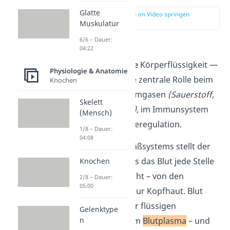
Glatte
zur Stelle im Video springen
(00:14)
Muskulatur
6/6 – Dauer:
04:22
Blut ist eine rote,
lebensnotwendige
Körperflüssigkeit —
Physiologie & Anatomie
denn es spielt eine zentrale Rolle beim
Knochen
Transport von Atemgasen
(Sauerstoff,
Skelett
Kohlenstoffdioxid),
im Immunsystem
(Mensch)
und bei der Wärmeregulation.
1/8 – Dauer:
04:08
Mithilfe eines Gefäßsystems stellt der
Körper sicher, dass das Blut jede Stelle
Knochen
des Körpers erreicht – von den
2/8 – Dauer:
05:00
Zehenspitzen bis zur Kopfhaut. Blut
setzt sich aus einer flüssigen
Gelenktype
n
Komponente – dem
Blutplasma
– und