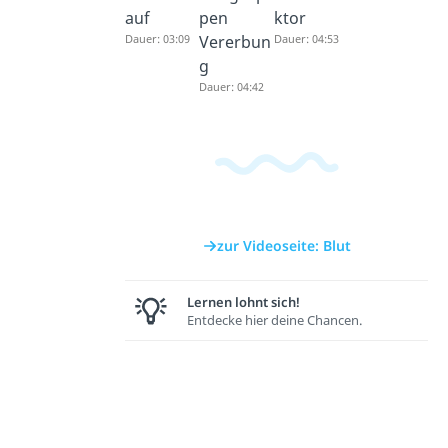
auf
pen
ktor
Dauer: 03:09
Vererbun
Dauer: 04:53
g
Dauer: 04:42
zur Videoseite: Blut
Lernen lohnt sich!
Entdecke hier deine Chancen.