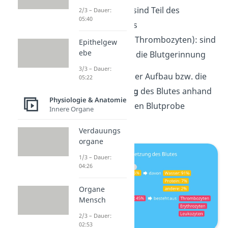
(Leukozyten): sind Teil des
2/3 – Dauer:
05:40
Immunsystems
Blutplättchen
(Thrombozyten): sind
Epithelgew
ebe
bedeutend für die Blutgerinnung
3/3 – Dauer:
Im Folgenden ist der Aufbau bzw. die
05:22
Zusammensetzung
des Blutes anhand
Physiologie & Anatomie
einer zentrifugierten Blutprobe
Innere Organe
dargestellt.
Verdauungs
organe
1/3 – Dauer:
04:26
Organe
Mensch
2/3 – Dauer:
02:53