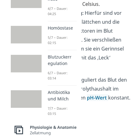
bei 36-3
7 Grad Celsius.
4/7 – Dauer:
Blutgerinnung:
Hierfür sind vor
04:25
allem die Blutplättchen und die
Homöostase
Gerinnungsfaktoren im Blut
5/7 – Dauer:
verantwortlich. Sie verschließen
02:15
Wunden, indem sie ein Gerinnsel
Blutzuckerr
bilden und somit das ‚Leck‘
egulation
abdichten.
6/7 – Dauer:
03:14
Darüber hinaus reguliert das Blut den
Wasser- und Elektrolythaushalt im
Antibiotika
Körper und hält den
pH-Wert
konstant.
und Milch
7/7 – Dauer:
03:15
Physiologie & Anatomie
Zellatmung