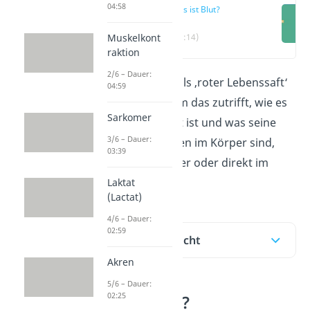
04:58
Was ist Blut?
Muskelkont
(00:14)
raktion
2/6 – Dauer:
Das Blut wird oft als ‚roter Lebenssaft‘
04:59
bezeichnet. Warum das zutrifft, wie es
Sarkomer
zusammengesetzt ist und was seine
3/6 – Dauer:
wichtigen Aufgaben im Körper sind,
03:39
erklären wir dir hier oder direkt im
Video
!
Laktat
(Lactat)
4/6 – Dauer:
02:59
Inhaltsübersicht
Akren
5/6 – Dauer:
02:25
Was ist Blut?