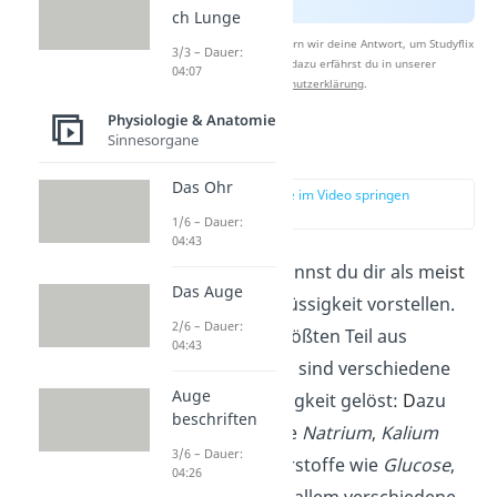
ch Lunge
Nach Beantwortung speichern wir deine Antwort, um Studyflix
3/3 – Dauer:
zu verbessern. Mehr dazu erfährst du in unserer
04:07
Datenschutzerklärung
.
Physiologie & Anatomie
Sinnesorgane
Plasma
Das Ohr
zur Stelle im Video springen
(01:14)
1/6 – Dauer:
04:43
Das Blutplasma kannst du dir als me
ist
Das Auge
gelbliche, tr
übe Flüssigkeit vorstellen.
2/6 – Dauer:
Es besteht zum größten Teil aus
04:43
Wasser
. Zusätzlich sind verschiedene
Auge
Stoffe in der Flüssigkeit gelöst:
D
azu
beschriften
gehören Ionen wie
Natrium
,
Kalium
3/6 – Dauer:
oder
Chlorid
, Nährstoffe wie
Glucose
,
04:26