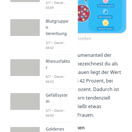
2/7 – Dauer:
03:09
Blutgruppe
n
Vererbung
Blutzellen
3/7 – Dauer:
04:42
Übrigens:
Den Volumenanteil der
Rhesusfakto
Blutzellen im Blut bezeichnest du als
r
Hämatokrit
. Bei Frauen liegt der Wert
4/7 – Dauer:
normalerweise bei 42 Prozent, bei
04:53
Männern bei 47 Prozent. Dadurch ist
Gefäßsyste
das Blut bei Männern tendenziell
m
zähflüssiger und fließt etwas
5/7 – Dauer:
langsamer als bei Frauen.
04:50
Rote
Blutkörperchen
Goldenes