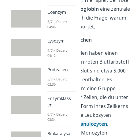
Kohlenstoffdioxid
. Hier spielt der rote
Blutfarbstoff
Hämoglobin
eine zentrale
Coenzym
Rolle. Somit ist auch die Frage, warum
3/7 – Dauer:
Blut rot ist, beantwortet.
04:46
Weiße
Blutkörperchen
Lysozym
4/7 – Dauer:
Die weißen Blutzellen haben einen
04:12
Zellkern und keinen roten Blutfarbstoff.
Proteasen
In einem Tropfen Blut sind etwa 5.000-
10.000 Leukozyten enthalten. Es
5/7 – Dauer:
02:30
handelt sich hier um eine Gruppe
verschiedenartiger Zellen, die du unter
Enzymklass
en
anderen nach der Form ihres Zellkerns
unterscheidest. Die Leukozyten
6/7 – Dauer:
03:34
gliedern sich in
Granulozyten,
Lymphozyten und Monozyten.
Biokatalysat