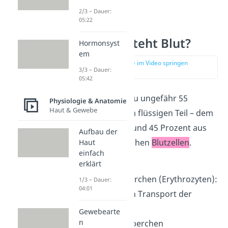
2/3 – Dauer:
05:22
Woraus besteht Blut?
Hormonsyst
em
zur Stelle im Video springen
3/3 – Dauer:
(00:57)
05:42
Das Blut besteht zu ungefähr 55
Physiologie & Anatomie
Haut & Gewebe
Prozent aus einem flüssigen Teil – dem
Plasma
– und zu rund 45 Prozent aus
Aufbau der
den unterschiedlichen
Blutzellen
.
Haut
einfach
Hierzu gehören:
erklärt
rote
Blutkörperchen (Erythrozyten):
1/3 – Dauer:
04:01
sorgen für den Transport der
Atemgase
Gewebearte
n
weiße
Blutkörperchen