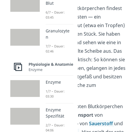
Blut
Von den roten Blutkörperchen findest
6/7 – Dauer:
du im Blut am meisten — ein
03:45
Kubikmillimeter Blut (etwa ein Tropfen)
Granulozyte
enthält 4-6 Millionen Stück. Sie haben
n
keinen
Zellkern
und sehen wie eine in
7/7 – Dauer:
der Mitte eingedellte Scheibe aus. Das
02:46
ist ganz schön praktisch: So können sie
Physiologie & Anatomie
sich leicht verformen, gelangen in jedes
Enzyme
noch so kleine Blutgefäß und besitzen
Enzyme
eine hohe Oberfläche zum
1/7 – Dauer:
Gasaustausch
.
03:30
Die Aufgabe der roten Blutkörperchen
Enzyme
ist nämlich der
Transport
von
Spezifität
Atemgasen — also von
Sauerstoff
und
2/7 – Dauer:
04:06