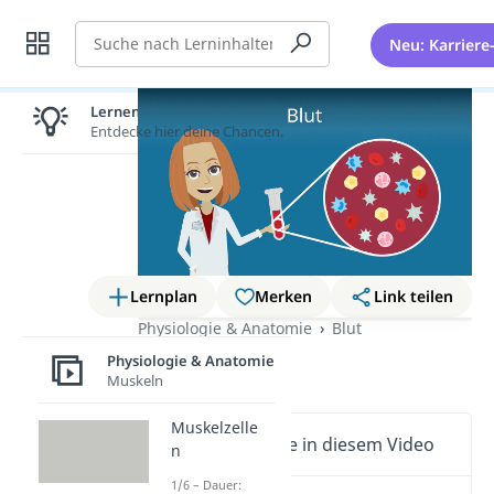
Suche
Neu: Karriere
Lernen lohnt sich!
Entdecke hier deine Chancen.
Lernplan
Merken
Link teilen
Physiologie & Anatomie
Blut
Blut
Physiologie & Anatomie
Muskeln
Muskelzelle
Wichtige Inhalte in diesem Video
n
1/6 – Dauer: