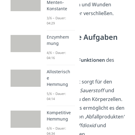
Menten-
Stillstand kommen und Wunden
Konstante
können sich wieder verschließen.
3/6 – Dauer:
04:29
Was sind die Aufgaben
Enzymhem
mung
des Blutes?
4/6 – Dauer:
04:16
Zu den wichtigen
Funktionen
des
Blutes zählen:
Allosterisch
e
Transport:
Blut sorgt für den
Hemmung
Transport von
Sauerstoff
und
5/6 – Dauer:
Nährstoffen
zu den Körperzellen.
04:14
Darüber hinaus ermöglicht es den
Kompetitive
Abtransport von ‚Abfallprodukten‘
Hemmung
wie
Kohlenstoffdioxid
und
6/6 – Dauer:
Harnstoff
zu den
04:34