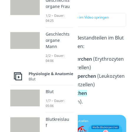
Geschlechts
Blutzellen
organe Frau
1/2 – Dauer:
zur Stelle im Video springen
04:25
(01:40)
Geschlechts
Zu den zellulären Bestandteilen im Blut
organe
zählen drei Zelltypen:
Mann
2/2 – Dauer:
rote
Blutkörperchen
(Erythrozyten
04:06
oder rote Blutzellen)
Physiologie & Anatomie
weiße
Blutkörperchen
(Leukozyten
Blut
oder weiße Blutzellen)
Blut
und
Blutplättchen
(Thrombozyten).
1/7 – Dauer:
05:06
Blutkreislau
f