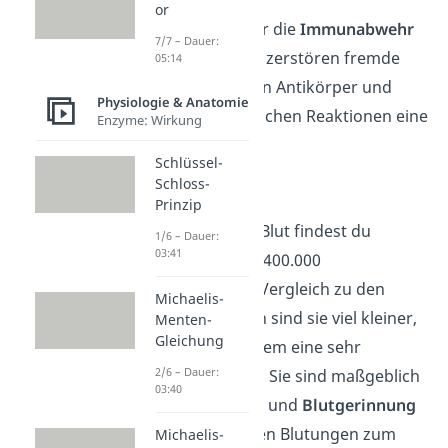
or
Sie sind wichtig für die
Immunabwehr
7/7 – Dauer:
des Körpers — sie zerstören fremde
05:14
Zellen, produzieren Antikörper und
Physiologie & Anatomie
spielen bei allergischen Reaktionen eine
Enzyme: Wirkung
Rolle.
Schlüssel-
Schloss-
Blutplättchen
Prinzip
In einem Tropfen Blut findest du
1/6 – Dauer:
03:41
ungefähr 250.000-400.000
Blutplättchen. Im Vergleich zu den
Michaelis-
anderen Blutzellen sind sie viel kleiner,
Menten-
Gleichung
haben aber trotzdem eine sehr
2/6 – Dauer:
wichtige Funktion: Sie sind maßgeblich
03:40
an der Blutstillung und
Blutgerinnung
beteiligt. So können Blutungen zum
Michaelis-