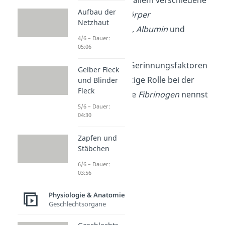
Hormone und vor allem verschiedene
Aufbau der
Eiweiße wie
Antikörper
Netzhaut
(Immungloboline),
Albumin
und
4/6 – Dauer:
Fibrinogen
.
05:06
Blutplasma ohne Gerinnungsfaktoren
Gelber Fleck
(spielen eine wichtige Rolle bei der
und Blinder
Fleck
Blutgerinnung) wie
Fibrinogen
nennst
5/6 – Dauer:
du
Blutserum
.
04:30
Zapfen und
Stäbchen
6/6 – Dauer:
03:56
Physiologie & Anatomie
Geschlechtsorgane