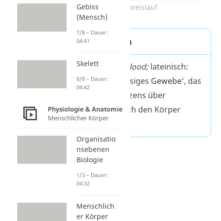
Gebiss
Blutkreislauf
(Mensch)
7/8 – Dauer:
Blut Definition
04:41
Skelett
Blut (englisch:
blood;
lateinisch:
8/8 – Dauer:
sanguis
) ist ‚flüssiges
Gewebe‘
,
das
04:42
mithilfe des Herzens über
Blutgefäße
durch den Körper
Physiologie & Anatomie
Menschlicher Körper
gepumpt wird.
Organisatio
nsebenen
Biologie
1/3 – Dauer:
04:32
Menschlich
er Körper