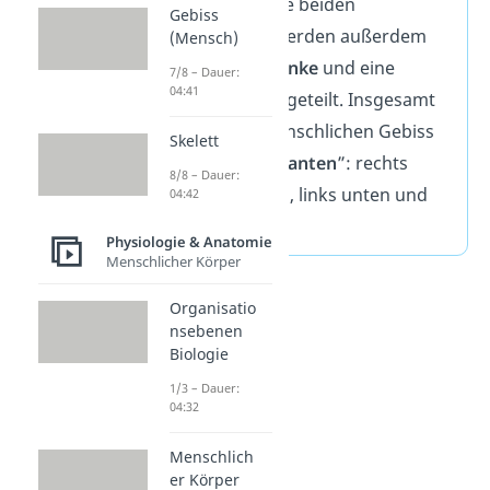
voneinander. Die beiden
Gebiss
Gebisshälften werden außerdem
(Mensch)
noch je in eine
linke
und eine
7/8 – Dauer:
04:41
rechte Seite
aufgeteilt. Insgesamt
gibt es beim menschlichen Gebiss
Skelett
also vier „
Quadranten
”: rechts
8/8 – Dauer:
oben, links oben, links unten und
04:42
rechts unten.
Physiologie & Anatomie
Menschlicher Körper
Organisatio
nsebenen
Biologie
1/3 – Dauer:
04:32
Menschlich
er Körper