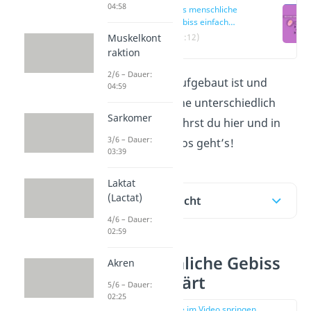
04:58
Das menschliche
Gebiss einfach
erklärt
Muskelkont
(00:12)
raktion
2/6 – Dauer:
Wie dein
Gebiss
aufgebaut ist und
04:59
warum deine Zähne unterschiedlich
Sarkomer
geformt sind, erfährst du hier und in
3/6 – Dauer:
unserem
Video.
Los geht’s!
03:39
Laktat
(Lactat)
Inhaltsübersicht
4/6 – Dauer:
02:59
Das menschliche Gebiss
Akren
einfach erklärt
5/6 – Dauer:
02:25
zur Stelle im Video springen