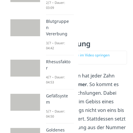
2/7 – Dauer:
03:09
Blutgruppe
n
Vererbung
Nummerierung
3/7 – Dauer:
04:42
zur Stelle im Video springen
(00:50)
Rhesusfakto
r
In der Zahnmedizin hat jeder Zahn
4/7 – Dauer:
04:53
seine eigene
Nummer
. So kommt es
seltener zu Verwechslungen. Dabei
Gefäßsyste
werden die Zähne im Gebiss eines
m
Menschen allerdings nicht von eins bis
5/7 – Dauer:
04:50
32 durchnummeriert. Stattdessen setzt
sich ihre Bezeichnung aus der Nummer
Goldenes