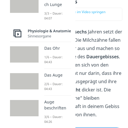
Dauergebiss
ch Lunge
zur Stelle im Video springen
3/3 – Dauer:
(02:15)
04:07
Physiologie & Anatomie
Im Alter von circa
sechs
Jahren setzt der
Sinnesorgane
Zahnwechsel
ein. Die Milchzähne fallen
jetzt nacheinander aus und machen so
Das Ohr
Platz für die Zähne des
Dauergebisses
.
1/6 – Dauer:
04:43
Diese unterscheiden sich von den
Kinderzähnen nicht nur darin, dass ihre
Das Auge
Wurzeln
stärker ausgeprägt und ihre
2/6 – Dauer:
Zahnschmelzschicht
dicker ist. Die
04:43
„Erwachsenenzähne” bleiben
Auge
außerdem dauerhaft in deinem Gebiss
beschriften
und es gibt mehr von ihnen.
3/6 – Dauer:
04:26