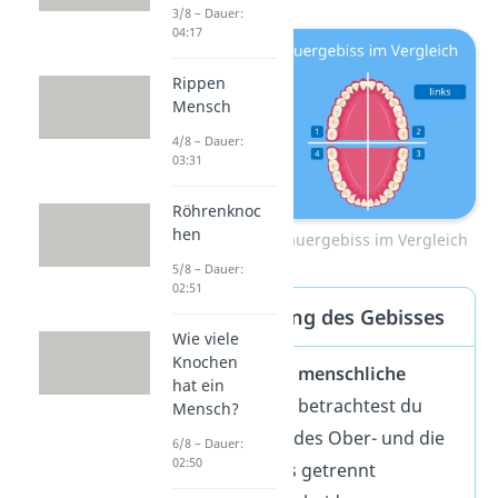
3/8 – Dauer:
04:17
Rippen
Mensch
4/8 – Dauer:
03:31
Röhrenknoc
hen
Milchgebiss und Dauergebiss im Vergleich
5/8 – Dauer:
02:51
Die Betrachtung des Gebisses
Wie viele
Knochen
Wenn du dir das
menschliche
hat ein
Gebiss
ansiehst, betrachtest du
Mensch?
meist die Zähne des Ober- und die
6/8 – Dauer:
02:50
des Unterkiefers getrennt