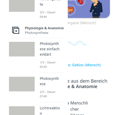
te
5/5 – Dauer:
04:44
Zum Video: Organe (Mensch)
Physiologie & Anatomie
Photosynthese
Photosynth
ese einfach
erklärt
1/5 – Dauer:
zur Videoseite: Gebiss (Mensch)
02:45
Photosynth
Beliebte Inhalte aus dem Bereich
ese
Physiologie & Anatomie
2/5 – Dauer:
07:49
Skelett
Organisa
Menschli
Lichtreaktio
Dauer: 04:42
tionsebe
cher
n