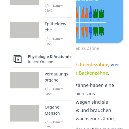
2/3 – Dauer:
05:40
Epithelgew
ebe
3/3 – Dauer:
05:22
Kindergebiss Zähne
Physiologie & Anatomie
Innere Organe
Dazu zählen
acht Schneidezähne
,
vier
Eckzähne
und
acht
Backenzähne
.
Verdauungs
organe
Aufgepasst:
Milchzähne haben eine
1/3 – Dauer:
dünnere
Schutzschicht aus
04:26
Zahnschmelz
. Deswegen sind sie
Organe
anfälliger für Karies und brauchen
Mensch
mehr Pflege als Erwachsenenzähne.
2/3 – Dauer:
02:53