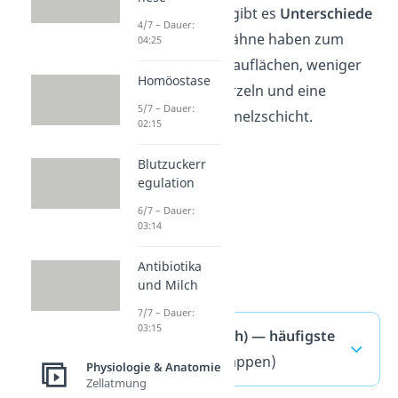
und Milchzähnen gibt es
Unterschiede
4/7 – Dauer:
im Aufbau. Milchzähne haben zum
04:25
Beispiel kleinere Kauflächen, weniger
Homöostase
tief reichende Wurzeln und eine
5/7 – Dauer:
dünnere Zahnschmelzschicht.
02:15
Blutzuckerr
egulation
6/7 – Dauer:
03:14
Antibiotika
und Milch
7/7 – Dauer:
03:15
Gebiss (Mensch) — häufigste
Fragen
(ausklappen)
Physiologie & Anatomie
Zellatmung