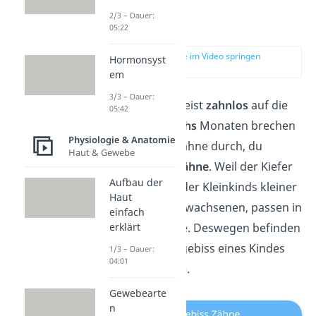
2/3 – Dauer:
Milchgebiss
05:22
zur Stelle im Video springen
Hormonsyst
(01:29)
em
3/3 – Dauer:
Babys kommen meist
zahnlos
auf die
05:42
Welt. Mit circa
sechs
Monaten brechen
Physiologie & Anatomie
dann die ersten Zähne durch, du
Haut & Gewebe
nennst sie
Milchzähne
. Weil der Kiefer
Aufbau der
eines Säuglings oder Kleinkinds kleiner
Haut
ist als der eines Erwachsenen, passen in
einfach
erklärt
ihn weniger Zähne. Deswegen befinden
sich in dem Milchgebiss eines Kindes
1/3 – Dauer:
04:01
nur
20
Milchzähne.
Gewebearte
n