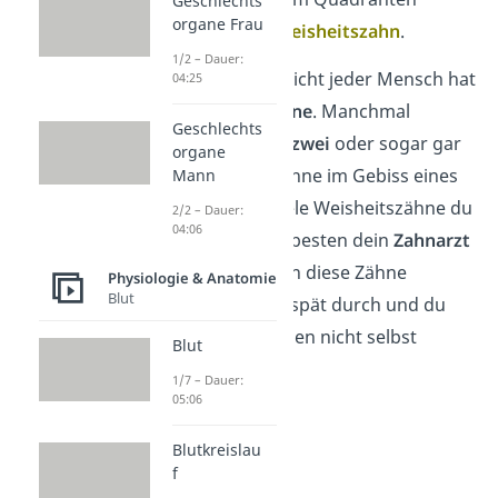
Geschlechts
organe Frau
nennst du auch
Weisheitszahn
.
1/2 – Dauer:
Schon gewusst?
Nicht jeder Mensch hat
04:25
vier Weisheitszähne
. Manchmal
Geschlechts
befinden sich nur
zwei
oder sogar gar
organe
keine
Weisheitszähne im Gebiss eines
Mann
Menschen. Wie viele Weisheitszähne du
2/2 – Dauer:
04:06
hast, kann dir am besten dein
Zahnarzt
sagen. Oft brechen diese Zähne
Physiologie & Anatomie
Blut
nämlich erst sehr spät durch und du
kannst sie deswegen nicht selbst
Blut
sehen.
1/7 – Dauer:
05:06
Blutkreislau
f