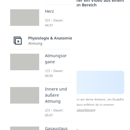
Studyflix vernetzt: Hier ein Video aus einem
anderen Bereich
Herz
3/3 – Dauer:
04:37
Physiologie & Anatomie
Atmung
Atmungsor
gane
1/3 – Dauer:
04:50
Innere und
äußere
Nach Beantwortung speichern wir deine Antwort, um Studyflix
Atmung
zu verbessern. Mehr dazu erfährst du in unserer
Datenschutzerklärung
.
2/3 – Dauer:
05:07
Gasaustaus