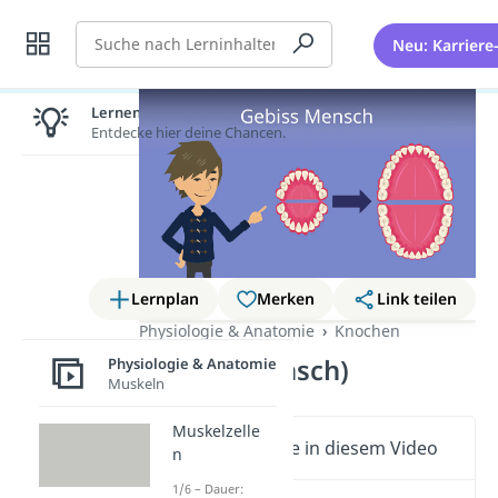
Suche
Neu: Karriere
Lernen lohnt sich!
Entdecke hier deine Chancen.
Lernplan
Merken
Link teilen
Physiologie & Anatomie
Knochen
Gebiss (Mensch)
Physiologie & Anatomie
Muskeln
Muskelzelle
Wichtige Inhalte in diesem Video
n
1/6 – Dauer: