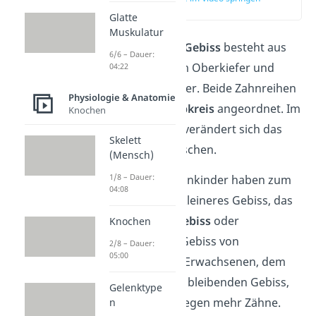
(00:12)
Glatte
Muskulatur
Ein
menschliches Gebiss
besteht aus
6/6 – Dauer:
einer Zahnreihe im Oberkiefer und
04:22
einer im Unterkiefer. Beide Zahnreihen
Physiologie & Anatomie
sind in einem
Halbkreis
angeordnet. Im
Knochen
Laufe des Lebens verändert sich das
Skelett
Gebiss eines Menschen.
(Mensch)
1/8 – Dauer:
Säuglinge und Kleinkinder haben zum
04:08
Beispiel noch ein kleineres Gebiss, das
nennst du
Milchgebiss
oder
Knochen
Kindergebiss. Im Gebiss von
2/8 – Dauer:
05:00
Jugendlichen und Erwachsenen, dem
Dauergebiss
oder bleibenden Gebiss,
Gelenktype
befinden sich dagegen mehr Zähne.
n