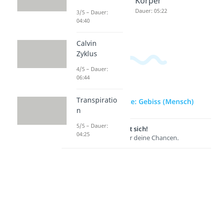
nen
Körper
Biologie
Dauer: 05:22
3/5 – Dauer:
04:40
Dauer: 04:32
Calvin
Zyklus
4/5 – Dauer:
06:44
Transpiratio
zur Videoseite: Gebiss (Mensch)
n
5/5 – Dauer:
Lernen lohnt sich!
04:25
Entdecke hier deine Chancen.