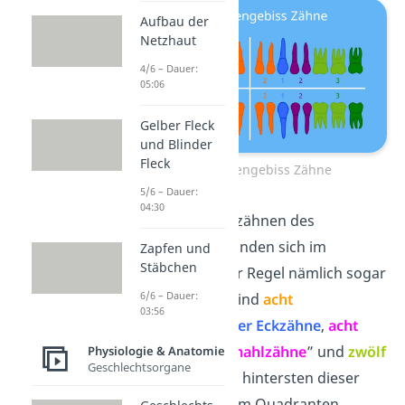
Aufbau der
Netzhaut
4/6 – Dauer:
05:06
Gelber Fleck
und Blinder
Fleck
Erwachsenengebiss Zähne
5/6 – Dauer:
04:30
Statt den 20 Milchzähnen des
Milchgebisses befinden sich im
Zapfen und
Stäbchen
Dauergebiss in der Regel nämlich sogar
6/6 – Dauer:
32
Zähne. Davon sind
acht
03:56
Schneidezähne
,
vier Eckzähne
,
acht
sogenannte „
Vormahlzähne
” und
zwölf
Physiologie & Anatomie
Geschlechtsorgane
„
Mahlzähne
”. Den hintersten dieser
Mahlzähne in jedem Quadranten