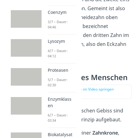
für den ersten Zahn. Gemeint ist also
Coenzym
der vorderste Schneidezahn oben
3/7 – Dauer:
rechts. Die Zahl 13 bezeichnet
04:46
dementsprechend den dritten Zahn im
Lysozym
ersten Quadranten, also den Eckzahn
4/7 – Dauer:
oben rechts.
04:12
Proteasen
Die Zähne des Menschen
5/7 – Dauer:
02:30
zur Stelle im Video springen
(03:01)
Enzymklass
en
Alle
Zähne
im Menschen Gebiss sind
6/7 – Dauer:
nach demselben Prinzip aufgebaut.
03:34
Sie bestehen aus einer
Zahnkrone
,
Biokatalysat