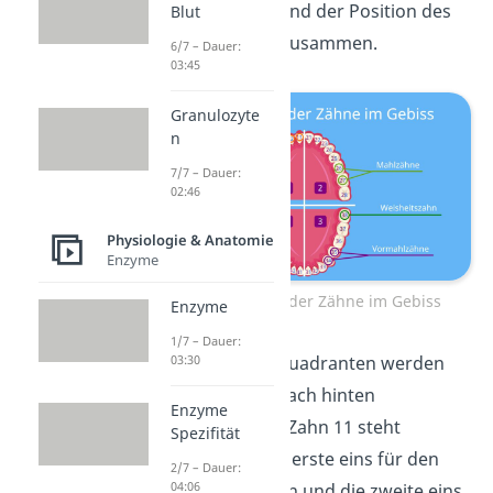
des Quadranten und der Position des
Blut
jeweiligen Zahns zusammen.
6/7 – Dauer:
03:45
Granulozyte
n
7/7 – Dauer:
02:46
Physiologie & Anatomie
Enzyme
Nummerierung der Zähne im Gebiss
Enzyme
1/7 – Dauer:
Die Zähne eines Quadranten werden
03:30
dabei von vorne nach hinten
Enzyme
durchgezählt. Bei Zahn 11 steht
Spezifität
beispielsweise die erste eins für den
2/7 – Dauer:
04:06
ersten Quadranten und die zweite eins