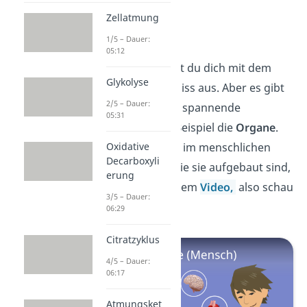
Zellatmung
Organe
1/5 – Dauer:
05:12
Super! Jetzt kennst du dich mit dem
Glykolyse
menschlichen Gebiss aus. Aber es gibt
2/5 – Dauer:
noch viele weitere spannende
05:31
Körperteile, zum Beispiel die
Organe
.
Oxidative
Welche Organe es im menschlichen
Decarboxyli
Körper gibt und wie sie aufgebaut sind,
erung
erfährst du in diesem
Video,
also schau
3/5 – Dauer:
rein!
06:29
Citratzyklus
4/5 – Dauer:
06:17
Atmungsket