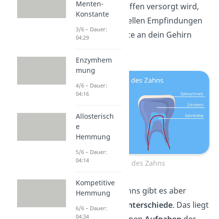
Menten-
wichtigen Nährstoffen versorgt wird,
Konstante
leiten die Nervenzellen Empfindungen
3/6 – Dauer:
wie Hitze oder Kälte an dein Gehirn
04:29
weiter.
Enzymhem
mung
4/6 – Dauer:
04:16
Allosterisch
e
Hemmung
5/6 – Dauer:
04:14
Aufbau des Zahns
Kompetitive
Je nach Art des Zahns gibt es aber
Hemmung
trotzdem kleine
Unterschiede
. Das liegt
6/6 – Dauer:
04:34
an den verschiedenen
Aufgaben
der