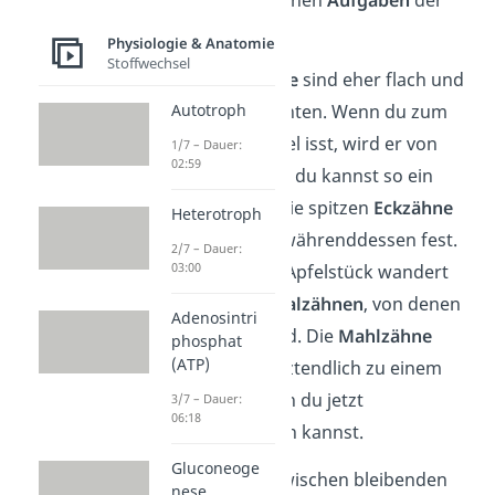
Zähne.
Physiologie & Anatomie
Stoffwechsel
Die
Schneidezähne
sind eher flach und
haben scharfe Kanten. Wenn du zum
Autotroph
Beispiel einen Apfel isst, wird er von
1/7 – Dauer:
02:59
ihnen
zerteilt
und du kannst so ein
Stück abbeißen. Die spitzen
Eckzähne
Heterotroph
halten
den Apfel währenddessen fest.
2/7 – Dauer:
03:00
Das abgebissene Apfelstück wandert
jetzt zu den
Vormalzähnen
, von denen
Adenosintri
es
zerkleinert
wird. Die
Mahlzähne
phosphat
(ATP)
zermahlen
ihn letztendlich zu einem
Nahrungsbrei, den du jetzt
3/7 – Dauer:
06:18
herunterschlucken kannst.
Gluconeoge
Übrigens:
Auch zwischen bleibenden
nese