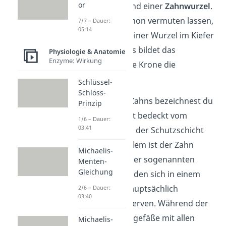
or
einem
Zahnhals
und einer
Zahnwurzel
.
Wie die Namen schon vermuten lassen,
7/7 – Dauer:
05:14
ist der Zahn mit seiner Wurzel im Kiefer
verankert, der Hals bildet das
Physiologie & Anatomie
Enzyme: Wirkung
Mittelstück und die Krone die
Oberseite.
Schlüssel-
Schloss-
Den Großteil des Zahns bezeichnest du
Prinzip
als
Zahnbein
. Es ist bedeckt vom
1/6 – Dauer:
03:41
Zahnschmelz
, also der Schutzschicht
des Zahns. Außerdem ist der Zahn
Michaelis-
innen
hohl
. In dieser sogenannten
Menten-
Gleichung
„
Zahnhöhle
” befinden sich in einem
gesunden Zahn hauptsächlich
2/6 – Dauer:
03:40
Blutgefäße
und Nerven. Während der
Zahn über die Blutgefäße mit allen
Michaelis-