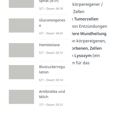
sphat (ATP)
Identifizierung körpereigener /
3/7 – Dauer: 06:18
körperfremder Zellen
Zerstörung
von
Tumorzellen
Gluconeogenes
e
Hervorrufung von Entzündungen
für eine
schnellere Wundheilung
4/7 – Dauer: 04:25
Vernichtung
von körpereigenen,
Homöostase
bereits abgestorbenen, Zellen
5/7 – Dauer: 02:15
Produktion
von
Lysozym
(ein
wichtiges Enzym für das
Blutzuckerregu
Immunsystem)
lation
6/7 – Dauer: 03:14
Antibiotika und
Milch
7/7 – Dauer: 03:15