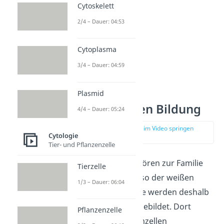
Cytoskelett
2/4 – Dauer: 04:53
Cytoplasma
3/4 – Dauer: 04:59
Plasmid
Makrophagen Bildung
4/4 – Dauer: 05:24
zur Stelle im Video springen
Cytologie
(01:04)
Tier- und Pflanzenzelle
Makrophagen gehören zur Familie
Tierzelle
der Leukozyten, also der weißen
1/3 – Dauer: 06:04
Blutkörperchen. Sie werden deshalb
im
Knochenmark
gebildet. Dort
Pflanzenzelle
werden aus Stammzellen