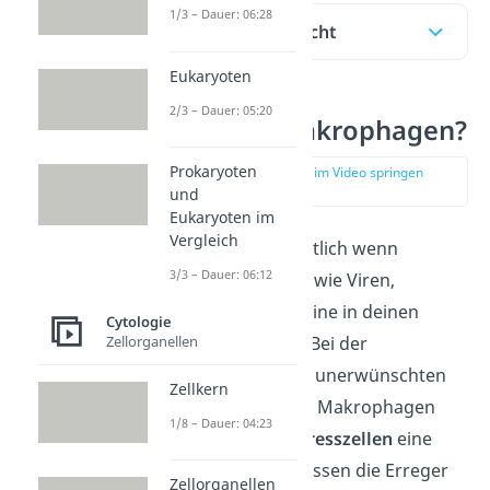
1/3 – Dauer: 06:28
Inhaltsübersicht
Eukaryoten
2/3 – Dauer: 05:20
Was sind Makrophagen?
Prokaryoten
zur Stelle im Video springen
(00:15)
und
Eukaryoten im
Vergleich
Was passiert eigentlich wenn
3/3 – Dauer: 06:12
Krankheitserreger wie Viren,
Bakterien oder Toxine in deinen
Cytologie
Körper gelangen? Bei der
Zellorganellen
Beseitigung dieser unerwünschten
Zellkern
Erreger spielen die Makrophagen
1/8 – Dauer: 04:23
oder auch
Riesenfresszellen
eine
große Rolle. Sie fressen die Erreger
Zellorganellen