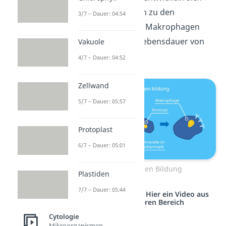
also die Monozyten zu den
3/7 – Dauer: 04:54
Makrophagen. Die Makrophagen
haben dann eine Lebensdauer von
Vakuole
ca. 30-90 Tagen.
4/7 – Dauer: 04:52
Zellwand
5/7 – Dauer: 05:57
Protoplast
6/7 – Dauer: 05:01
Makrophagen Bildung
Plastiden
7/7 – Dauer: 05:44
Studyflix vernetzt: Hier ein Video aus
einem anderen Bereich
Cytologie
Mikroorganismen