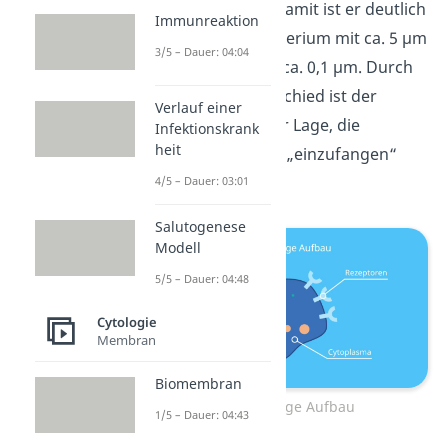
und 60 µm groß. Damit ist er deutlich
Immunreaktion
größer als ein Bakterium mit ca. 5 µm
3/5 – Dauer: 04:04
oder ein Virus mit ca. 0,1 µm. Durch
den Größenunterschied ist der
Verlauf einer
Makrophage in der Lage, die
Infektionskrank
heit
Krankheitserreger „einzufangen“
und zu zersetzen.
4/5 – Dauer: 03:01
Salutogenese
Modell
5/5 – Dauer: 04:48
Cytologie
Membran
Biomembran
Makrophage Aufbau
1/5 – Dauer: 04:43