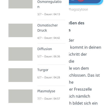
Osmoregulatio
n
Ablauf der Phagozytose
3/7 – Dauer: 04:13
Schritt 1: Umschließen des
Osmotischer
Krankheitserregers
Druck
4/7 – Dauer: 04:42
Eine fremde Zelle, der
Krankheitserreger, kommt in deinen
Diffusion
Körper. Im ersten Schritt der
5/7 – Dauer: 06:36
Phagozytose
wird die
eingedrungene Zelle von dem
Turgor
Makrophagen umschlossen. Das ist
6/7 – Dauer: 04:28
durch die bewegliche
Plasmamembran der Fresszelle
Plasmolyse
möglich. Sie kann sich nämlich
7/7 – Dauer: 04:57
einstülpen. Dadurch bildet sich ein