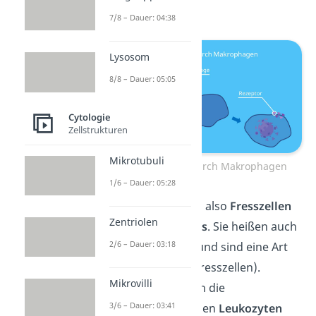
Phagozytose
.
7/8 – Dauer: 04:38
Lysosom
8/8 – Dauer: 05:05
Cytologie
Zellstrukturen
Mikrotubuli
Immunabwehr durch Makrophagen
1/6 – Dauer: 05:28
Makrophagen sind also
Fresszellen
Zentriolen
des Immunsystems
. Sie heißen auch
2/6 – Dauer: 03:18
Riesenfresszellen und sind eine Art
der
Phagozyten
(Fresszellen).
Mikrovilli
Außerdem gehören die
3/6 – Dauer: 03:41
Makrophagen zu den
Leukozyten