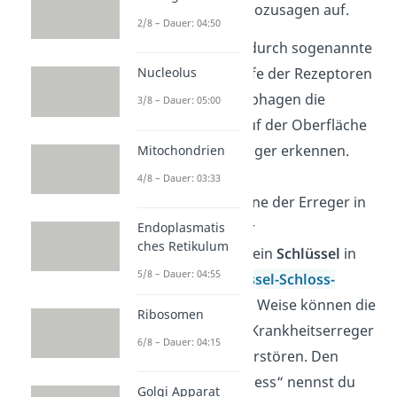
in deinem Körper sozusagen auf.
2/8 – Dauer: 04:50
Das gelingt ihnen durch sogenannte
Rezeptoren
. Mithilfe der Rezeptoren
Nucleolus
können die Makrophagen die
3/8 – Dauer: 05:00
Proteinstruktur
auf der Oberfläche
der Krankheitserreger erkennen.
Mitochondrien
Dabei passen die
4/8 – Dauer: 03:33
Oberflächenproteine der Erreger in
die Rezeptoren der
Endoplasmatis
ches Retikulum
Makrophagen wie ein
Schlüssel
in
5/8 – Dauer: 04:55
ein
Schloss
(
Schlüssel-Schloss-
Prinzip
). Auf diese Weise können die
Ribosomen
Makrophagen die Krankheitserreger
6/8 – Dauer: 04:15
aufnehmen und zerstören. Den
„Vernichtungsprozess“ nennst du
Golgi Apparat