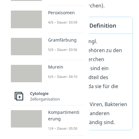
(weißen Blutkörperchen).
Peroxisomen
4/6 – Dauer: 03:59
Makrophagen Definition
Gramfärbung
Makrophagen (engl.
macrophages) gehören zu den
5/6 – Dauer: 03:56
weißen Blutkörperchen
Murein
(Leukozyten). Sie sind ein
wichtiger Bestandteil des
6/6 – Dauer: 04:10
Immunsystems, da sie für die
Cytologie
Vernichtung von
Zellorganisation
eingedrungenen Viren, Bakterien
Kompartimenti
und Toxinen und anderen
erung
Pathogenen zuständig sind.
1/4 – Dauer: 05:50