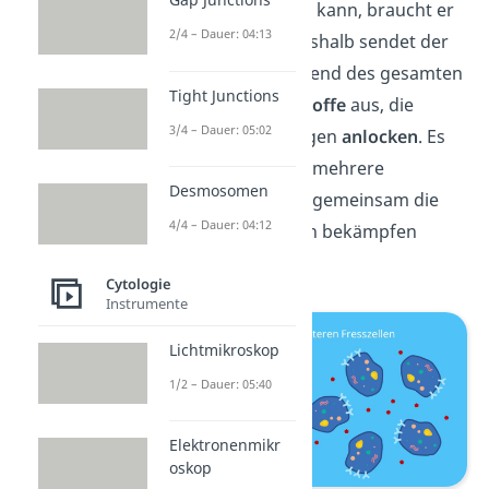
Erreger vernichten kann, braucht er
2/4 – Dauer: 04:13
Unterstützung. Deshalb sendet der
Makrophage während des gesamten
Tight Junctions
Prozesses
Botenstoffe
aus, die
3/4 – Dauer: 05:02
andere Makrophagen
anlocken
. Es
sammeln sich also mehrere
Desmosomen
Makrophagen, die gemeinsam die
4/4 – Dauer: 04:12
Menge an Erregern bekämpfen
können.
Cytologie
Instrumente
Lichtmikroskop
1/2 – Dauer: 05:40
Elektronenmikr
oskop