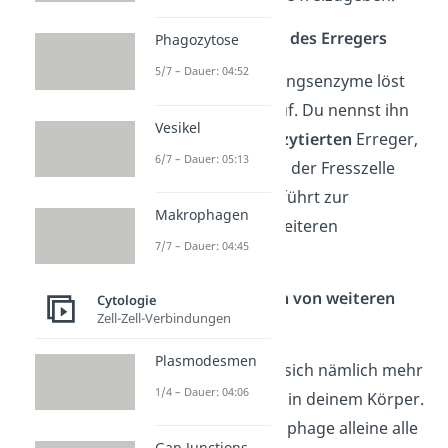
Schritt 3: Auflösen des Erregers
Phagozytose
5/7 – Dauer: 04:52
Durch die Verdauungsenzyme löst
sich der Erreger auf. Du nennst ihn
Vesikel
dann einen
phagozytierten
Erreger,
6/7 – Dauer: 05:13
der sozusagen von der Fresszelle
verdaut wird. Das führt zur
Makrophagen
Aktivierung
von weiteren
7/7 – Dauer: 04:45
Makrophagen.
Schritt 4: Anlocken von weiteren
Cytologie
Zell-Zell-Verbindungen
Fresszellen
Plasmodesmen
Meistens befindet sich nämlich mehr
1/4 – Dauer: 04:06
als nur ein Erreger in deinem Körper.
Da nicht ein Makrophage alleine alle
Gap Junctions