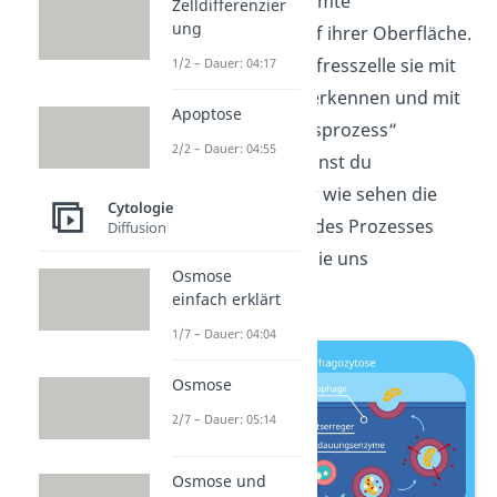
tragen eine bestimmte
Zelldifferenzier
ung
Proteinstruktur auf ihrer Oberfläche.
So kann die Riesenfresszelle sie mit
1/2 – Dauer: 04:17
ihren Rezeptoren erkennen und mit
Apoptose
dem „Vernichtungsprozess“
2/2 – Dauer: 04:55
beginnen. Den nennst du
Phagozytose
. Aber wie sehen die
Cytologie
einzelnen Schritte des Prozesses
Diffusion
aus? Schauen wir sie uns
Osmose
nacheinander an.
einfach erklärt
1/7 – Dauer: 04:04
Osmose
2/7 – Dauer: 05:14
Osmose und