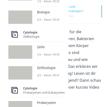
1/2 – Dauer: 05:52
Was sind
Makrophagen?
Biologie
(00:15)
2/2 – Dauer: 03:33
Makrophagen
sind für die
Cytologie
Zellbiologie
Vernichtung von Viren, Bakterien
und Toxinen in deinem Körper
Zelle
zuständig. Aber was sind
1/2 – Dauer: 05:39
Makrophagen genau und wie
funktionieren sie? Das erklären wir
Zellbiologie
dir in diesem Beitrag! Lesen ist dir
2/2 – Dauer: 05:41
gerade zu anstrengend? Dann schau
dir doch einfach unser kurzes Video
Cytologie
Prokaryoten und Eukaryoten
zu dem Thema an!
Prokaryoten