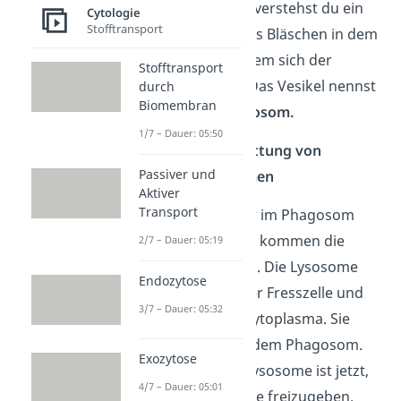
Vesikel
. Darunter verstehst du ein
Cytologie
Stofftransport
membranumhülltes Bläschen in dem
Makrophagen, indem sich der
Stofftransport
Erreger befindet. Das Vesikel nennst
durch
Biomembran
du hier auch
Phagosom.
1/7 – Dauer: 05:50
Schritt 2: Ausschüttung von
Passiver und
Verdauungsenzymen
Aktiver
Transport
Sobald der Erreger im Phagosom
eingeschlossen ist, kommen die
2/7 – Dauer: 05:19
Lysosome
ins Spiel. Die Lysosome
Endozytose
sind Organellen der Fresszelle und
3/7 – Dauer: 05:32
befinden sich im Cytoplasma. Sie
verschmelzen mit dem Phagosom.
Exozytose
Die Funktion der Lysosome ist jetzt,
4/7 – Dauer: 05:01
Verdauungsenzyme freizugeben.