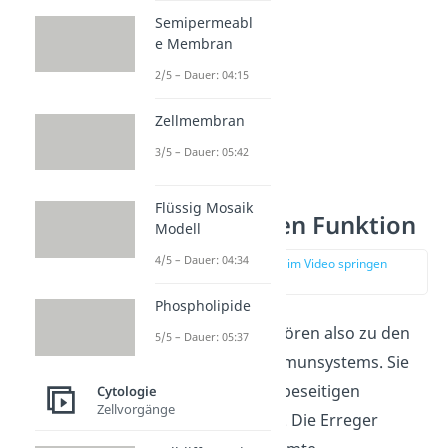
Semipermeabl
e Membran
2/5 – Dauer: 04:15
Zellmembran
3/5 – Dauer: 05:42
Flüssig Mosaik
Makrophagen Funktion
Modell
4/5 – Dauer: 04:34
zur Stelle im Video springen
(02:33)
Phospholipide
Makrophagen gehören also zu den
5/5 – Dauer: 05:37
Fresszellen des Immunsystems. Sie
identifizieren und beseitigen
Cytologie
Zellvorgänge
Krankheitserreger. Die Erreger