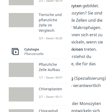
2/3 – Dauer: 06:19
sogenannte
Monozyten
gebildet.
Aber was sind Monozyten? Sie sind
Tierische und
im Blut zirkulierende Zellen und die
pflanzliche
Zelle im
Vorläuferzellen der Makrophagen.
Vergleich
Die Monozyten können sich erst zu
3/3 – Dauer: 05:20
Makrophagen entwickeln, wenn sie
in Kontakt mit
Zytokinen
treten.
Cytologie
Pflanzenzelle
Unter Zytokinen verstehst du
bestimmte Proteine, die für das
Pflanzliche
Zelle Aufbau
Wachstum
und die
Ausdifferenzierung
(Spezialisierung)
1/7 – Dauer: 04:57
von anderen Zellen verantwortlich
Chloroplasten
sind.
2/7 – Dauer: 05:11
Nach dem Kontakt der Monozyten
mit den Zytokinen entwickeln sich
Chlorophyll