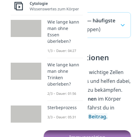
Cytologie
Wissenswertes zum Körper
Makrophagen — häufigste
Wie lange kann
man ohne
Fragen
(ausklappen)
Essen
überleben?
1/3 – Dauer: 04:27
Immunreaktionen
Wie lange kann
man ohne
Makrophagen sind wichtige Zellen
Trinken
des Immunsystems und helfen dabei,
überleben?
Krankheitserreger zu bekämpfen.
2/3 – Dauer: 01:56
Wie
Immunreaktionen
im Körper
genau ablaufen, erfährst du in
Sterbeprozess
unserem nächsten
Beitrag.
3/3 – Dauer: 05:31