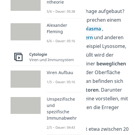
ntheorie
Wie ist ein Makrophage aufgebaut?
5/6 – Dauer: 05:38
Makrophagen entsprechen einem
Alexander
Einzeller
mit
Cytoplasma
,
Fleming
Cytoskelett
,
Zellkern
und anderen
6/6 – Dauer: 05:16
Organellen
(zum Beispiel Lysosome,
Cytologie
Phagosome)
. Umhüllt wird der
Viren und Immunsystem
Makrophage von einer
beweglichen
Zellmembran
. Auf der Oberfläche
Viren Aufbau
der Plasmamembran befinden sich
1/5 – Dauer: 05:16
sogenannte
Rezeptoren
. Darunter
kannst du dir Proteine vorstellen, mit
Unspezifische
und
denen die Fresszellen die Erreger
spezifische
erkennen können.
Immunabwehr
2/5 – Dauer: 04:43
Ein Makrophage ist etwa zwischen 20