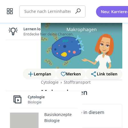
Suche
Neu: Karriere
Lernen lohnt sich!
Entdecke hier deine Chancen.
Lernplan
Merken
Link teilen
Cytologie
Stofftransport
Makrophagen
Cytologie
Biologie
Wichtige Inhalte in diesem
Basiskonzepte
Video
Biologie