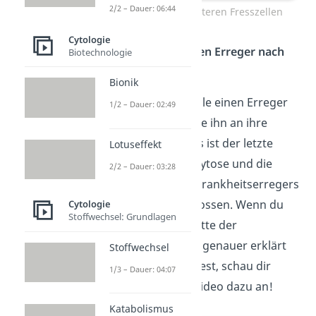
2/2 – Dauer: 06:44
Anlocken von weiteren Fresszellen
Cytologie
Schritt 5: Zersetzten Erreger nach
Biotechnologie
Außen abgeben
Bionik
Sobald die Fresszelle einen Erreger
1/2 – Dauer: 02:49
verdaut hat, gibt sie ihn an ihre
Umgebung ab. Das ist der letzte
Lotuseffekt
Sc
hritt der Phagozytose und die
2/2 – Dauer: 03:28
Bekämpfung des Krankheitserregers
ist damit abgeschlossen. Wenn du
Cytologie
Stoffwechsel: Grundlagen
die einzelnen Schritte der
Phagozytose noch genauer erklärt
Stoffwechsel
bekommen möchtest, schau dir
1/3 – Dauer: 04:07
unbedingt unser Video dazu an!
Katabolismus