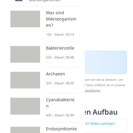
Was sind
Mikroorganism
en?
1/6 – Dauer: 03:14
Bakterienzelle
2/6 – Dauer: 06:48
Archaeen
Nach Beantwortung speichern wir deine Antwort, um
3/6 – Dauer: 06:20
Studyflix zu verbessern. Mehr dazu erfährst du in unserer
Datenschutzerklärung
.
Cyanobakterie
n
Makrophagen Aufbau
4/6 – Dauer: 02:49
zur Stelle im Video springen
(01:40)
Endosymbionte