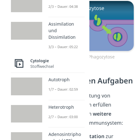
2/3 – Dauer: 04:38
Assimilation
und
Dissimilation
3/3 – Dauer: 05:22
Zum Video: Phagozytose
Cytologie
Stoffwechsel
Makrophagen Aufgaben
Autotroph
1/7 – Dauer: 02:59
Neben der Vernichtung von
Krankheitserregern erfüllen
Heterotroph
Makrophagen noch
weitere
2/7 – Dauer: 03:00
Aufgaben
für das Immunsystem:
Adenosintripho
Antigenpräsentation
zur