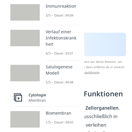
Immunreaktion
3/5 – Dauer: 04:04
Verlauf einer
Infektionskrank
heit
4/5 – Dauer: 03:01
Nach Beantwortung speichern wir deine Antwort, um
Salutogenese
Studyflix zu verbessern. Mehr dazu erfährst du in unserer
Modell
Datenschutzerklärung
.
5/5 – Dauer: 04:48
Chloroplast Funktionen
Cytologie
Membran
Chloroplasten sind
Zellorganellen
.
Biomembran
Sie befinden sich ausschließlich in
1/5 – Dauer: 04:43
Pflanzenzellen und verleihen