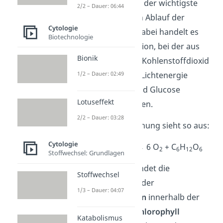
Der Chloroplast ist der wichtigste
2/2 – Dauer: 06:44
Bestandteil für den Ablauf der
Cytologie
Photosynthese
. Dabei handelt es
Biotechnologie
sich um eine Reaktion, bei der aus
Bionik
Wasser (H
O) und Kohlenstoffdioxid
2
1/2 – Dauer: 02:49
(CO
) mithilfe von Lichtenergie
2
Sauerstoff (O
) und Glucose
2
Lotuseffekt
(C
H
O
) entstehen.
6
12
6
2/2 – Dauer: 03:28
Die Reaktionsgleichung sieht so aus:
Cytologie
6 H
O + 6 CO
→ 6 O
+ C
H
O
2
2
2
6
12
6
Stoffwechsel: Grundlagen
Genauer gesagt findet die
Stoffwechsel
Photosynthese an der
1/3 – Dauer: 04:07
Thylakoidmembran
innerhalb der
Grana statt. Das
Chlorophyll
Katabolismus