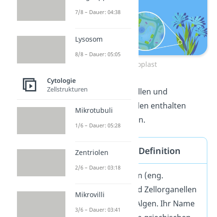
7/8 – Dauer: 04:38
Lysosom
8/8 – Dauer: 05:05
Chloroplast
Cytologie
Zellstrukturen
Aufgepasst:
Tierzellen und
prokaryotische Zellen enthalten
Mikrotubuli
keine
Chloroplasten.
1/6 – Dauer: 05:28
Chloroplasten Definition
Zentriolen
2/6 – Dauer: 03:18
Die Chloroplasten (eng.
chloroplasts) sind Zellorganellen
Mikrovilli
in Pflanzen und Algen. Ihr Name
3/6 – Dauer: 03:41