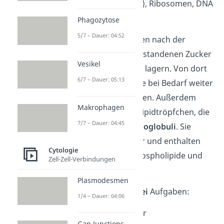
(Stromathylakoide), Ribosomen, DNA
und
Stärkekörner
.
Phagozytose
5/7 – Dauer: 04:52
Letztere können den nach der
Photosynthese entstandenen Zucker
Vesikel
in Form von Stärke lagern. Von dort
6/7 – Dauer: 05:13
aus kann die Stärke bei Bedarf weiter
transportiert werden. Außerdem
Makrophagen
liegen im Stroma Lipidtröpfchen, die
7/7 – Dauer: 04:45
sogenannten
Plastoglobuli
. Sie
dienen als Speicher und enthalten
Cytologie
unter anderem Phospholipide und
Zell-Zell-Verbindungen
Proteine.
Plasmodesmen
Das Stroma hat
drei
Aufgaben:
1/4 – Dauer: 04:06
Einlagerung der
Gap Junctions