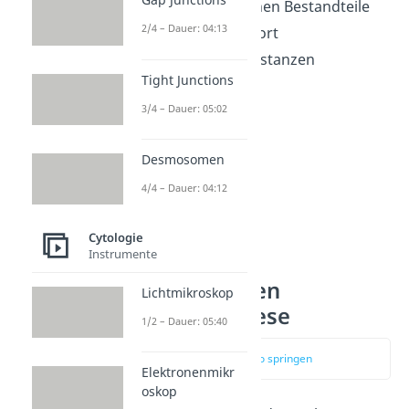
unterschiedlichen Bestandteile
2/4 – Dauer: 04:13
Molekültransport
Abbau von Substanzen
Tight Junctions
3/4 – Dauer: 05:02
Desmosomen
4/4 – Dauer: 04:12
Cytologie
Instrumente
Chloroplasten
Lichtmikroskop
Photosynthese
1/2 – Dauer: 05:40
zum Video springen
Elektronenmikr
oskop