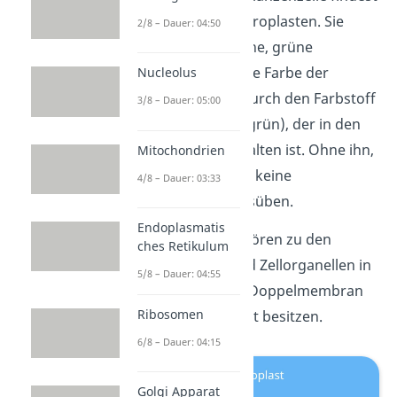
du meist viele Chloroplasten. Sie
2/8 – Dauer: 04:50
sehen aus wie kleine, grüne
„Körner”. Die grüne Farbe der
Nucleolus
Pflanzen kommt durch den Farbstoff
3/8 – Dauer: 05:00
Chlorophyll
(Blattgrün), der in den
Chloroplasten erhalten ist. Ohne ihn,
Mitochondrien
könnte die Pflanze keine
4/8 – Dauer: 03:33
Photosynthese ausüben.
Endoplasmatis
Chloroplasten gehören zu den
ches Retikulum
Plastiden
. Das sind Zellorganellen in
5/8 – Dauer: 04:55
Pflanzen, die eine Doppelmembran
Ribosomen
und eigenes Erbgut besitzen.
6/8 – Dauer: 04:15
Golgi Apparat