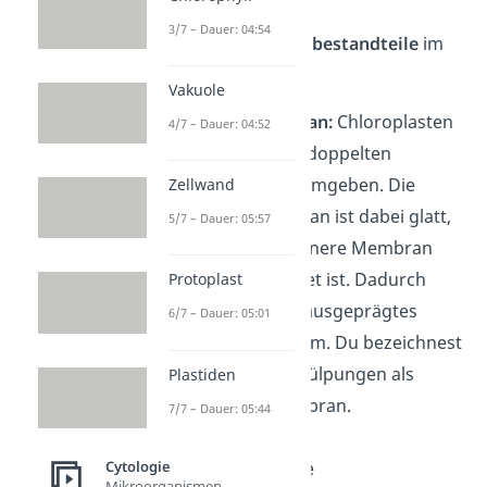
3/7 – Dauer: 04:54
Das sind die
Hauptbestandteile
im
Chloroplasten:
Vakuole
Doppelmembran:
Chloroplasten
4/7 – Dauer: 04:52
sind von einer doppelten
Biomembran
umgeben. Die
Zellwand
äußere Membran ist dabei glatt,
5/7 – Dauer: 05:57
während die innere Membran
stark eingefaltet ist. Dadurch
Protoplast
bildet sich ein ausgeprägtes
6/7 – Dauer: 05:01
Membransystem. Du bezeichnest
die Innenausstülpungen als
Plastiden
Thylakoidmembran.
7/7 – Dauer: 05:44
Thylakoide:
Die
Cytologie
Mikroorganismen