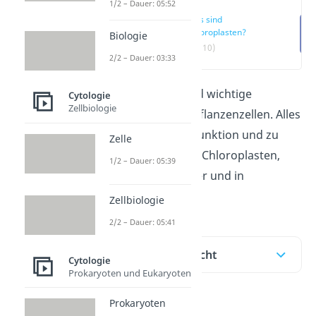
1/2 – Dauer: 05:52
Was sind
Chloroplasten?
Biologie
(00:10)
2/2 – Dauer: 03:33
Chloroplasten
sind wichtige
Cytologie
Zellbiologie
Zellorganellen in Pflanzenzellen. Alles
zum Aufbau, zur Funktion und zu
Zelle
den Aufgaben von Chloroplasten,
1/2 – Dauer: 05:39
erklären wir dir hier und in
unserem
Video!
Zellbiologie
2/2 – Dauer: 05:41
Inhaltsübersicht
Cytologie
Prokaryoten und Eukaryoten
Prokaryoten