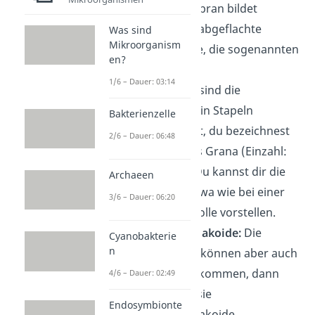
Thylakoidmembran bildet
geschlossene, abgeflachte
Was sind
Mikroorganism
Membransäcke, die sogenannten
en?
Thylakoide
.
1/6 – Dauer: 03:14
Grana:
Oft sind die
Thylakoide in Stapeln
Bakterienzelle
angeordnet, du bezeichnest
2/6 – Dauer: 06:48
sie dann als
Grana
(Einzahl:
Granum). Du kannst dir die
Archaeen
Stapel in etwa wie bei einer
3/6 – Dauer: 06:20
Münzgeldrolle vorstellen.
Stromathylakoide:
Die
Cyanobakterie
n
Thylakiode können aber auch
einzeln vorkommen, dann
4/6 – Dauer: 02:49
nennst du sie
Endosymbionte
Stromathylakoide.