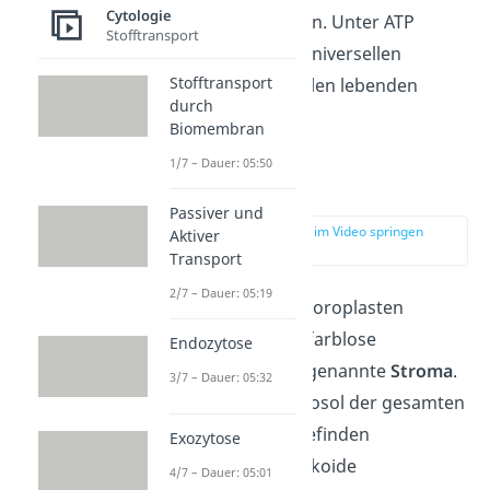
Cytologie
umwandeln können. Unter ATP
Stofftransport
verstehst du den universellen
Stofftransport
Energieträger in allen lebenden
durch
Organismen.
Biomembran
1/7 – Dauer: 05:50
Stroma
Passiver und
zur Stelle im Video springen
Aktiver
(02:44)
Transport
2/7 – Dauer: 05:19
Im Inneren des Chloroplasten
befindet sich eine farblose
Endozytose
Flüssigkeit, das sogenannte
Stroma
.
3/7 – Dauer: 05:32
Sie ähnelt dem Cytosol der gesamten
Zelle. Im Stroma befinden
Exozytose
sich einzelne Thylakoide
4/7 – Dauer: 05:01