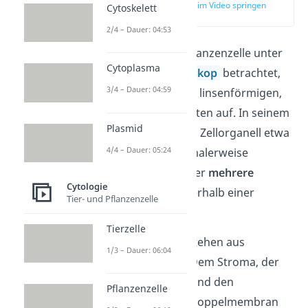
zur Stelle im Video springen
Cytoskelett
(01:00)
2/4 – Dauer: 04:53
Wenn man eine Pflanzenzelle unter
Cytoplasma
einem
Lichtmikroskop
betrachtet,
3/4 – Dauer: 04:59
fallen vor allem die linsenförmigen,
grünen Chloroplasten auf. In seinem
Plasmid
Querschnitt ist das Zellorganell etwa
4/4 – Dauer: 05:24
4-8 μm
groß. Normalerweise
befinden sich immer
mehrere
Cytologie
Chloroplasten innerhalb einer
Tier- und Pflanzenzelle
Pflanzenzelle.
Tierzelle
Chloroplasten bestehen aus
1/3 – Dauer: 06:04
mehreren Teilen: Dem Stroma, der
Doppelmembran und den
Pflanzenzelle
Thylakoiden
. Die Doppelmembran