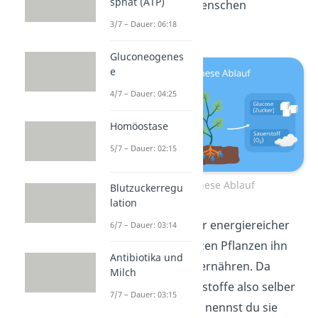
sphat (ATP)
Lebewesen, uns Menschen
eingeschlossen.
3/7 – Dauer: 06:18
Gluconeogenes
e
4/7 – Dauer: 04:25
Homöostase
5/7 – Dauer: 02:15
Photosynthese Ablauf
Blutzuckerregu
lation
Glucose
ist ein sehr energiereicher
6/7 – Dauer: 03:14
Stoff. Deshalb nutzen Pflanzen ihn
Antibiotika und
selbst, um sich zu ernähren. Da
Milch
Pflanzen ihre Nährstoffe also selber
7/7 – Dauer: 03:15
herstellen können, nennst du sie