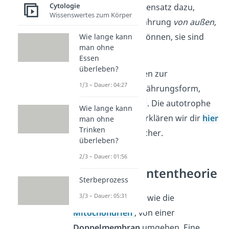
Cytologie
autotroph
. Im Gegensatz dazu,
Wissenswertes zum Körper
benötigen Tiere Nahrung
von außen
,
um überleben zu können, sie sind
Wie lange kann
man ohne
also
heterotroph
.
Essen
überleben?
Mehr Informationen zur
1/3 – Dauer: 04:27
heterotrophen Ernährungsform,
bekommst du
hier
. Die autotrophe
Wie lange kann
Ernährungsform erklären wir dir
hier
man ohne
Trinken
im Video ausführlicher.
überleben?
2/3 – Dauer: 01:56
Endosymbiontentheorie
Sterbeprozess
3/3 – Dauer: 05:31
Ein Chloroplast ist, wie die
Mitochondrien
, von einer
Doppelmembran
umgeben. Eine