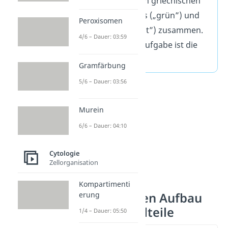
setzt sich aus den griechischen
Begriffen chlōrós („grün”) und
Peroxisomen
plastós („geformt”) zusammen.
4/6 – Dauer: 03:59
Ihre wichtigste Aufgabe ist die
Photosynthese.
Gramfärbung
5/6 – Dauer: 03:56
Murein
6/6 – Dauer: 04:10
Cytologie
Zellorganisation
Kompartimenti
Chloroplasten Aufbau
erung
und Bestandteile
1/4 – Dauer: 05:50