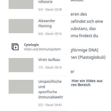
ntheorie
5/6 – Dauer: 05:38
Stroma:
Im Inneren des
Alexander
Chloroplasten befindet sich eine
Fleming
flüssige Grundsubstanz, das
6/6 – Dauer: 05:16
Stroma
. Im Stroma findest du
außerdem:
Cytologie
Viren und Immunsystem
Erbgut (ringförmige DNA)
Lipidtröpfchen (Plastoglobuli)
Viren Aufbau
Ribosomen
1/5 – Dauer: 05:16
Stärkekörner
Studyflix vernetzt: Hier ein Video aus
Unspezifische
einem anderen Bereich
und
spezifische
Immunabwehr
2/5 – Dauer: 04:43