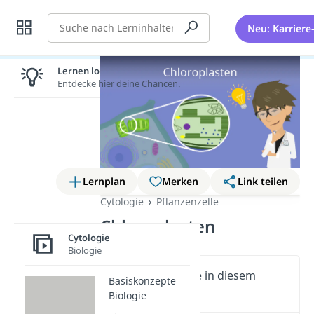
Suche
Neu: Karriere
Lernen lohnt sich!
Entdecke hier deine Chancen.
Lernplan
Merken
Link teilen
Cytologie
Pflanzenzelle
Chloroplasten
Cytologie
Biologie
Wichtige Inhalte in diesem
Basiskonzepte
Video
Biologie