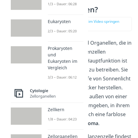
Was sind
1/3 – Dauer: 06:28
Chloroplasten?
Eukaryoten
zur Stelle im Video springen
(00:10)
2/3 – Dauer: 05:20
Chloroplasten
sind Organellen, die in
Prokaryoten
Pflanzen
– und Algenzellen
und
vorkommen. Ihre Hauptfunktion ist
Eukaryoten im
Vergleich
es,
Photosynthese
zu betreiben. Sie
3/3 – Dauer: 06:12
können also mithilfe von Sonnenlicht
energiereichen Zucker herstellen.
Cytologie
Chloroplasten sind außen von einer
Zellorganellen
Doppelmembran umgeben, in ihrem
Zellkern
Inneren befindet sich eine farblose
1/8 – Dauer: 04:23
Flüssigkeit, das
Stroma
.
Im Plasma einer Pflanzenzelle findest
Zellorganellen