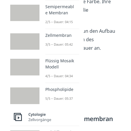
Pflanzen ihre grüne Farbe. Ihre
Semipermeabl
Hauptaufgabe ist die
e Membran
Photosynthese
.
2/5 – Dauer: 04:15
Schauen wir uns nun den Aufbau
Zellmembran
und die Funktionen des
3/5 – Dauer: 05:42
Chloroplasten genauer an.
Flüssig Mosaik
Modell
4/5 – Dauer: 04:34
Phospholipide
5/5 – Dauer: 05:37
Cytologie
Chloroplastenmembran
Zellvorgänge