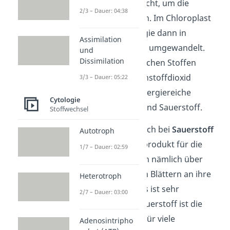
nutzt das Sonnenlicht, um die
2/3 – Dauer: 04:38
Reaktion zu starten. Im Chloroplast
wird die Lichtenergie dann in
Assimilation
chemische Energie umgewandelt.
und
Dissimilation
Aus den anorganischen Stoffen
Wasser und Kohlenstoffdioxid
3/3 – Dauer: 05:22
entstehen dann energiereiche
Cytologie
Zucker (Glucose) und Sauerstoff.
Stoffwechsel
Dabei handelt es sich bei
Sauerstoff
Autotroph
um eine Art Abfallprodukt für die
1/7 – Dauer: 02:59
Pflanze. Sie gibt ihn nämlich über
Öffnungen in ihren Blättern an ihre
Heterotroph
Umgebung ab. Das ist sehr
2/7 – Dauer: 03:00
praktisch, denn Sauerstoff ist die
Lebensgrundlage für viele
Adenosintripho