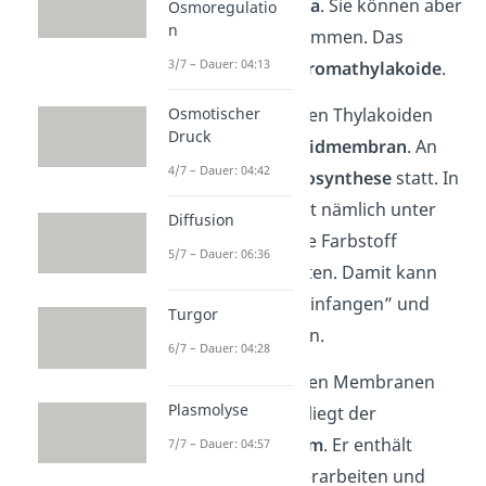
sogenannten
Grana
. Sie können aber
Osmoregulatio
n
auch einzeln vorkommen. Das
3/7 – Dauer: 04:13
nennst du dann
Stromathylakoide
.
Osmotischer
Die Membran an den Thylakoiden
Druck
nennst du
Thylakoidmembran
. An
4/7 – Dauer: 04:42
ihr findet die
Photosynthese
statt. In
den Membranen ist nämlich unter
Diffusion
anderem der grüne Farbstoff
5/7 – Dauer: 06:36
Chlorophyll enthalten. Damit kann
die Pflanze Licht „einfangen” und
Turgor
Energie weiterleiten.
6/7 – Dauer: 04:28
Zwischen den beiden Membranen
Plasmolyse
der Chloroplasten liegt der
Intermembranraum
. Er enthält
7/7 – Dauer: 04:57
Enzyme, die
ATP
verarbeiten und