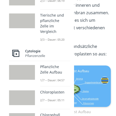
2/3 – Dauer: 06:19
setzt sich aus einer inneren und
einer äußeren Membran zusammen.
Tierische und
Bei beiden handelt es sich um
pflanzliche
Zelle im
Biomembranen mit verschiedenen
Vergleich
Aufgaben.
3/3 – Dauer: 05:20
Dabei sieht der grundsätzliche
Cytologie
Aufbau
eines Chloroplasten so aus:
Pflanzenzelle
Pflanzliche
Zelle Aufbau
1/7 – Dauer: 04:57
Chloroplasten
2/7 – Dauer: 05:11
Chloroplast Aufbau
Chlorophyll