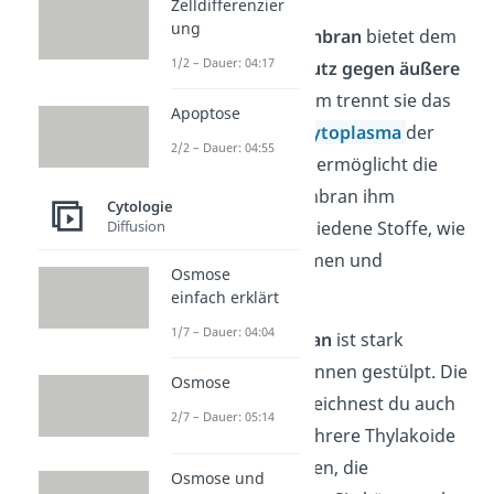
Die äußere, glatte
Zelldifferenzier
ung
Chloroplastenmembran
bietet dem
1/2 – Dauer: 04:17
Chloroplasten
Schutz gegen äußere
Einflüsse
. Außerdem trennt sie das
Apoptose
Chloroplast vom
Cytoplasma
der
2/2 – Dauer: 04:55
Zelle ab. Trotzdem ermöglicht die
Chloroplastenmembran ihm
Cytologie
gleichzeitig, verschiedene Stoffe, wie
Diffusion
Wasser
, aufzunehmen und
Osmose
abzugeben.
einfach erklärt
1/7 – Dauer: 04:04
Die
innere Membran
ist stark
gefaltet und nach innen gestülpt. Die
Osmose
Einstülpungen bezeichnest du auch
2/7 – Dauer: 05:14
als
Thylakoide
. Mehrere Thylakoide
können Stapel bilden, die
Osmose und