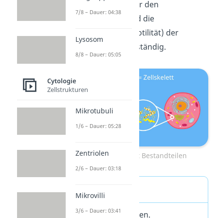
Außerdem ist es für den
7/8 – Dauer: 04:38
Stofftransport
und die
Fortbewegung
(Motilität) der
Lysosom
gesamten Zelle zuständig.
8/8 – Dauer: 05:05
Cytologie
Zellstrukturen
Mikrotubuli
1/6 – Dauer: 05:28
Zentriolen
Cytoskelett mit Bestandteilen
2/6 – Dauer: 03:18
Definition
Mikrovilli
3/6 – Dauer: 03:41
Das Cytoskelett (en.