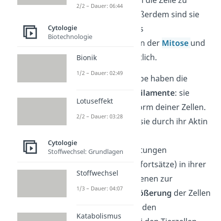
2/2 – Dauer: 06:44
transportieren. Außerdem sind sie
für den Ausbau des
Cytologie
Biotechnologie
Spindelapparates in der
Mitose
und
Meiose
verantwortlich.
Bionik
1/2 – Dauer: 02:49
Eine andere Aufgabe haben die
Mikro-
bzw.
Aktinfilamente
: sie
Lotuseffekt
stabilisieren
die Form deiner Zellen.
2/2 – Dauer: 03:28
Weiterhin können sie durch ihr Aktin
verschiedene
Cytologie
Membranausbuchtungen
Stoffwechsel: Grundlagen
(fadenförmige Zellfortsätze) in ihrer
Stoffwechsel
Form halten. Sie dienen zur
1/3 – Dauer: 04:07
Oberflächenvergrößerung
der Zellen
und verbessern so den
Katabolismus