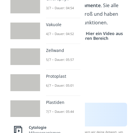
die
Intermediärfilamente
. Sie alle
3/7 – Dauer: 04:54
sind verschieden groß und haben
unterschiedliche Funktionen.
Vakuole
Studyflix vernetzt: Hier ein Video aus
4/7 – Dauer: 04:52
einem anderen Bereich
Zellwand
5/7 – Dauer: 05:57
Protoplast
6/7 – Dauer: 05:01
Plastiden
7/7 – Dauer: 05:44
Cytologie
Nach Beantwortung speichern wir deine Antwort, um
Mikroorganismen