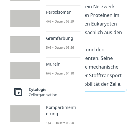
cytoskeleton) ist ein Netzwerk
Peroxisomen
aus verschiedenen Proteinen
im
4/6 – Dauer: 03:59
Cytoplasma. In den Eukaryoten
besteht es hauptsächlich aus den
Gramfärbung
Mikrotubuli, den
5/6 – Dauer: 03:56
Mikrofilamenten und den
Intermediärfilamenten. Seine
Murein
Aufgaben sind die mechanische
6/6 – Dauer: 04:10
Stabilisierung, der Stofftransport
und die aktive Mobilität der Zelle.
Cytologie
Zellorganisation
Kompartimenti
erung
1/4 – Dauer: 05:50