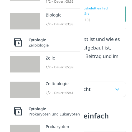
1/2 – Dauer: 05:52
Cytoskelett einfach
erklärt
Biologie
(00:10)
2/2 – Dauer: 03:33
Was das
Cytoskelett
ist und wie es
Cytologie
Zellbiologie
funktioniert und aufgebaut ist,
erfährst du hier im Beitrag und im
Zelle
Video
dazu!
1/2 – Dauer: 05:39
Zellbiologie
Inhaltsübersicht
2/2 – Dauer: 05:41
Cytologie
Cytoskelett einfach
Prokaryoten und Eukaryoten
erklärt
Prokaryoten