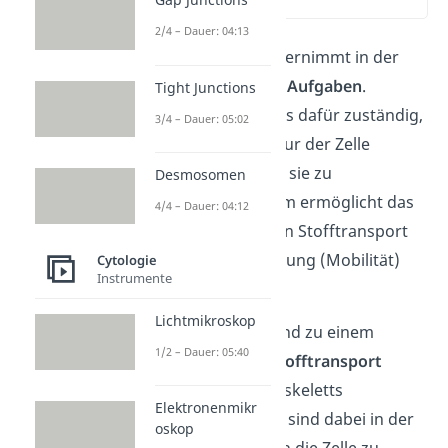
(03:19)
2/4 – Dauer: 04:13
Das Cytoskelett übernimmt in der
Zelle verschiedene
Aufgaben
.
Tight Junctions
Hauptsächlich ist es dafür zuständig,
3/4 – Dauer: 05:02
die typische Struktur der Zelle
beizubehalten und sie zu
Desmosomen
stabilisieren. Zudem ermöglicht das
4/4 – Dauer: 04:12
Zellskelett auch den Stofftransport
und die Fortbewegung (Mobilität)
Cytologie
Instrumente
der Zelle.
Lichtmikroskop
Die
Mikrotubuli
sind zu einem
1/2 – Dauer: 05:40
Großteil für den
Stofftransport
innerhalb des Zytoskeletts
Elektronenmikr
verantwortlich. Sie sind dabei in der
oskop
Lage,
Vesikel
durch die Zelle zu