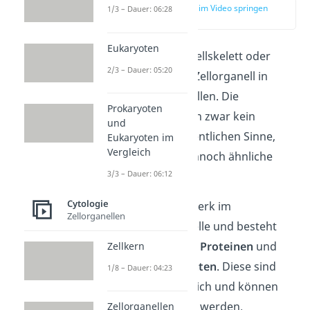
zur Stelle im Video springen
1/3 – Dauer: 06:28
(00:10)
Eukaryoten
Das
Cytoskelett,
Zellskelett oder
2/3 – Dauer: 05:20
Zytoskelett ist ein Zellorganell in
eukaryotischen
Zellen. Die
Prokaryoten
Prokaryoten
haben zwar kein
und
Cytoskelett im eigentlichen Sinne,
Eukaryoten im
Vergleich
enthalten aber dennoch ähnliche
3/3 – Dauer: 06:12
Proteinstrukturen.
Cytologie
Es bildet ein Netzwerk im
Zellorganellen
Cytoplasma
der Zelle und besteht
aus verschiedenen
Proteinen
und
Zellkern
länglichen
Filamenten
. Diese sind
1/8 – Dauer: 04:23
dynamisch beweglich und können
auf- und abgebaut
werden.
Zellorganellen