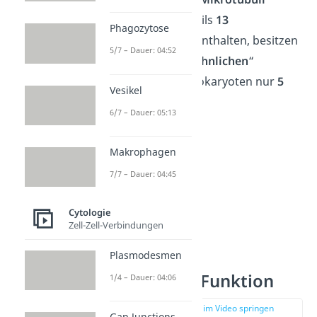
Schichten mit jeweils
13
Phagozytose
Protofilamenten
enthalten, besitzen
5/7 – Dauer: 04:52
die „
Mikrotubuli-ähnlichen
“
Organellen der Prokaryoten nur
5
Vesikel
Protofilamente
.
6/7 – Dauer: 05:13
Makrophagen
7/7 – Dauer: 04:45
Cytologie
Zell-Zell-Verbindungen
Plasmodesmen
Cytoskelett Funktion
1/4 – Dauer: 04:06
zur Stelle im Video springen
Gap Junctions