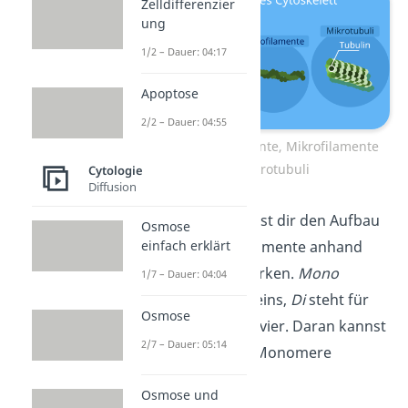
Zelldifferenzier
ung
1/2 – Dauer: 04:17
Apoptose
2/2 – Dauer: 04:55
Intermediärfilamtente, Mikrofilamente
und Mikrotubuli
Cytologie
Diffusion
Übrigens:
Du kannst dir den Aufbau
Osmose
einfach erklärt
der Intermediärfilamente anhand
ihrer Vorsilben merken.
Mono
1/7 – Dauer: 04:04
bedeutet nämlich eins,
Di
steht für
Osmose
zwei und
Tetra
für vier. Daran kannst
2/7 – Dauer: 05:14
du die Anzahl der Monomere
ableiten.
Osmose und