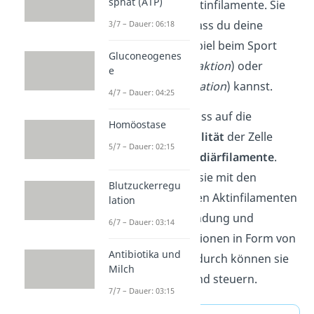
sphat (ATP)
besonders viele Aktinfilamente. Sie
tragen dazu bei, dass du deine
3/7 – Dauer: 06:18
Muskeln zum Beispiel beim Sport
Gluconeogenes
anspannen (
Kontraktion
) oder
e
entspannen (
Relaxation
) kannst.
4/7 – Dauer: 04:25
Den größten Einfluss auf die
Homöostase
mechanische
Stabilität
der Zelle
5/7 – Dauer: 02:15
haben die
Intermediärfilamente
.
Außerdem stehen sie mit den
Blutzuckerregu
Mikrotubuli und den Aktinfilamenten
lation
in ständiger Verbindung und
6/7 – Dauer: 03:14
tauschen Informationen in Form von
Antibiotika und
Proteinen
aus. Dadurch können sie
Milch
diese regulieren und steuern.
7/7 – Dauer: 03:15