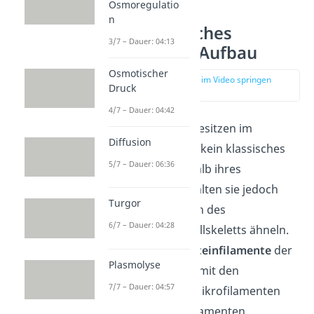
Osmoregulatio
n
Prokaryotisches
3/7 – Dauer: 04:13
Cytoskelett Aufbau
Osmotischer
zur Stelle im Video springen
Druck
(02:43)
4/7 – Dauer: 04:42
Die
Prokaryoten
besitzen im
Diffusion
eigentlichen Sinne kein klassisches
5/7 – Dauer: 06:36
Zellskelett. Innerhalb ihres
Cytoplasmas enthalten sie jedoch
Turgor
Proteine, die denen des
6/7 – Dauer: 04:28
eukaryotischen
Zellskeletts ähneln.
Somit sind die
Proteinfilamente
der
Plasmolyse
Prokaryoten auch mit den
7/7 – Dauer: 04:57
Mikrotubuli, den Mikrofilamenten
und Intermediärfilamenten