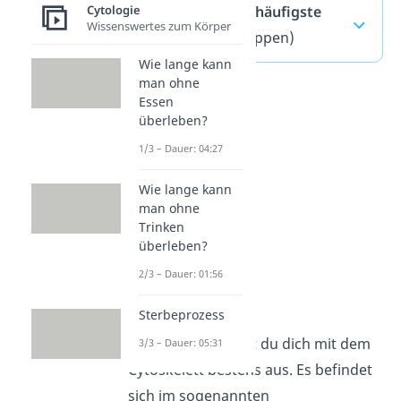
Cytologie
Cytoskelett — häufigste
Wissenswertes zum Körper
Fragen
(ausklappen)
Wie lange kann
man ohne
Essen
überleben?
1/3 – Dauer: 04:27
Wie lange kann
man ohne
Trinken
überleben?
2/3 – Dauer: 01:56
Cytoplasma
Sterbeprozess
Super! Jetzt kennst du dich mit dem
3/3 – Dauer: 05:31
Cytoskelett bestens aus. Es befindet
sich im sogenannten