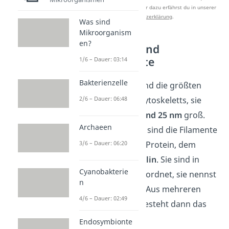
Studyflix zu verbessern. Mehr dazu erfährst du in unserer
Datenschutzerklärung
.
Was sind
Mikroorganism
en?
Mikrotubuli und
Mikrofilamente
1/6 – Dauer: 03:14
Bakterienzelle
Die
Mikrotubuli
sind die größten
2/6 – Dauer: 06:48
Bestandteile des Cytoskeletts, sie
sind zwischen
15 und 25 nm
groß.
Archaeen
Zusammengesetzt sind die Filamente
aus einem runden Protein, dem
3/6 – Dauer: 06:20
sogenannten
Tubulin
. Sie sind in
Cyanobakterie
einer „Reihe“ angeordnet, sie nennst
n
du
Protofilament
. Aus mehreren
4/6 – Dauer: 02:49
Protofilamenten besteht dann das
Mikrotubuli.
Endosymbionte