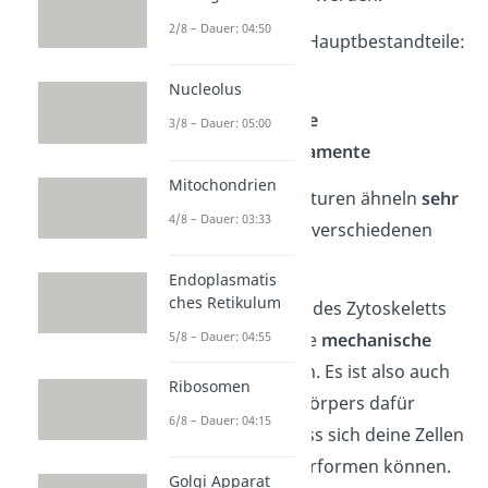
2/8 – Dauer: 04:50
Dabei gibt es
drei
Hauptbestandteile:
Mikrotubuli
Nucleolus
Mikrofilamente
3/8 – Dauer: 05:00
Intermediärfilamente
Mitochondrien
Diese Proteinstrukturen ähneln
sehr
4/8 – Dauer: 03:33
dünnen Fäden
mit verschiedenen
Durchmessern
.
Endoplasmatis
ches Retikulum
Die
Hauptaufgabe
des Zytoskeletts
5/8 – Dauer: 04:55
ist es, der Zelle eine
mechanische
Stabilität
zu geben. Es ist also auch
Ribosomen
innerhalb deines Körpers dafür
6/8 – Dauer: 04:15
verantwortlich, dass sich deine Zellen
nicht allzu stark verformen können.
Golgi Apparat