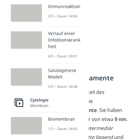
Eukaryoten.
Immunreaktion
3/5 – Dauer: 04:04
Verlauf einer
Infektionskrank
heit
4/5 – Dauer: 03:01
Salutogenese
Intermediärfilamente
Modell
5/5 – Dauer: 04:48
Der dritte Bestandteil des
Cytologie
Cytoskeletts sind die
Membran
Intermediärfilamente
. Sie haben
einen Durchmesser von etwa
9 nm
.
Biomembran
Die Bezeichnung
intermediär
1/5 – Dauer: 04:43
bedeutet
in der Mitte liegend
und