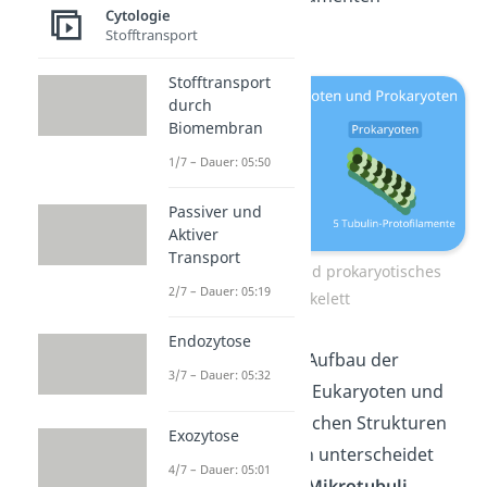
Cytologie
verwandt
.
Stofftransport
Stofftransport
durch
Biomembran
1/7 – Dauer: 05:50
Passiver und
Aktiver
Transport
Eukaryotisches und prokaryotisches
2/7 – Dauer: 05:19
Cytoskelett
Endozytose
Insbesondere der Aufbau der
3/7 – Dauer: 05:32
Mikrotubuli in den Eukaryoten und
der der ihnen ähnlichen Strukturen
Exozytose
in den Prokaryoten unterscheidet
4/7 – Dauer: 05:01
sich. Während die
Mikrotubuli