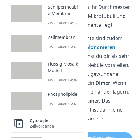
kommt daher, dass ihr Durchmesser
Semipermeabl
e Membran
zwischen dem der Mikrotubuli und
2/5 – Dauer: 04:15
dem der Mikrofilamente liegt.
Zellmembran
Intermediärfilamente sind zudem
aus sogenannten
Monomeren
3/5 – Dauer: 05:42
aufgebaut. Sie kannst du dir als sehr
Flüssig Mosaik
reaktionsfähige Moleküle vorstellen.
Modell
Zwei um sich selbst gewundene
4/5 – Dauer: 04:34
Monomere bilden ein
Dimer
. Wenn
sich zwei Dimere aneinander lagern,
Phospholipide
bildet sich ein
Tetramer
. Das
5/5 – Dauer: 05:37
Intermediärfilament ist dann eine
Gruppe dieser Tetramere.
Cytologie
Zellvorgänge