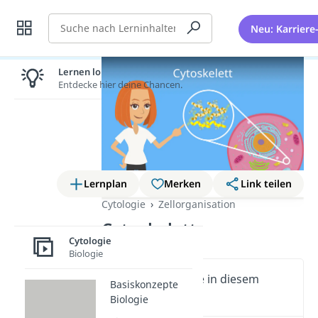
Suche
Neu: Karriere
Lernen lohnt sich!
Entdecke hier deine Chancen.
Lernplan
Merken
Link teilen
Cytologie
Zellorganisation
Cytoskelett
Cytologie
Biologie
Wichtige Inhalte in diesem
Basiskonzepte
Video
Biologie