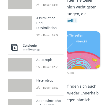
Stoffaustausch. Bei den Tierzellen
2/3 – Dauer: 04:38
sind die wahrscheinlich wichtigsten
Membranausbuchtungen, die
Assimilation
sogenannten
Mikrovilli
.
und
Dissimilation
3/3 – Dauer: 05:22
Cytologie
Stoffwechsel
Autotroph
1/7 – Dauer: 02:59
Mikrovilli
Heterotroph
Die Aktinfilamente finden sich auch
2/7 – Dauer: 03:00
in deinen
Muskeln
wieder. Innerhalb
der Muskelzellen liegen nämlich
Adenosintripho