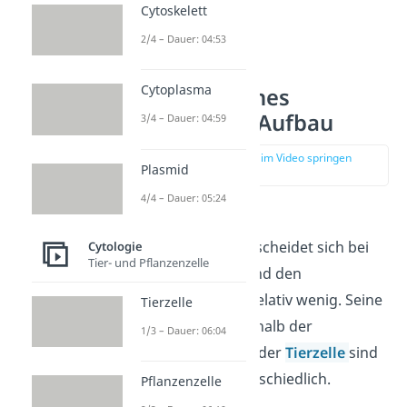
Cytoskelett
2/4 – Dauer: 04:53
Cytoplasma
Eukaryotisches
Cytoskelett Aufbau
3/4 – Dauer: 04:59
zur Stelle im Video springen
Plasmid
(01:00)
4/4 – Dauer: 05:24
Der
Aufbau
des
Zytoskeletts unterscheidet sich bei
Cytologie
Tier- und Pflanzenzelle
den
Eukaryoten
und den
Prokaryoten
nur relativ wenig. Seine
Tierzelle
Bestandteile innerhalb der
1/3 – Dauer: 06:04
Pflanzenzelle
und der
Tierzelle
sind
jedoch leicht unterschiedlich.
Pflanzenzelle