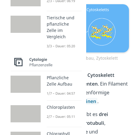
2/3 – Dauer: 06:19
Tierische und
pflanzliche
Zelle im
Vergleich
3/3 – Dauer: 05:20
Cytoskelett, Aufbau, Zytoskelett
Cytologie
Pflanzenzelle
Das
eukaryotische Cytoskelett
Pflanzliche
besteht aus
Filamenten
. Ein Filament
Zelle Aufbau
ist eine dünne, fadenförmige
1/7 – Dauer: 04:57
Struktur aus
Proteinen
.
Chloroplasten
Beim Zytoskelett gibt es
drei
2/7 – Dauer: 05:11
Filamente: die
Mikrotubuli
,
die
Mikrofilamente
und
Chlorophyll