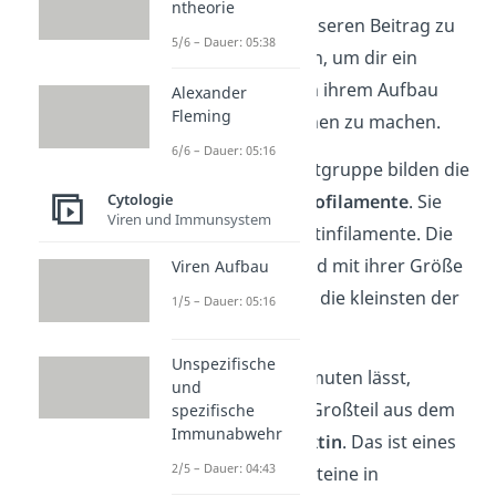
ntheorie
Schau dir gerne unseren Beitrag zu
5/6 – Dauer: 05:38
den
Mikrotubuli
an, um dir ein
genaueres Bild von ihrem Aufbau
Alexander
Fleming
und ihren Funktionen zu machen.
6/6 – Dauer: 05:16
Die zweite Filamentgruppe bilden die
Cytologie
sogenannten
Mikrofilamente
. Sie
Viren und Immunsystem
nennst du auch Aktinfilamente. Die
Mikrofilamente sind mit ihrer Größe
Viren Aufbau
von nur etwa
6 nm
die kleinsten der
1/5 – Dauer: 05:16
drei Filamente.
Unspezifische
Wie der Name vermuten lässt,
und
bestehen sie zum Großteil aus dem
spezifische
Immunabwehr
Strukturprotein
Aktin
. Das ist eines
2/5 – Dauer: 04:43
der häufigsten Proteine in