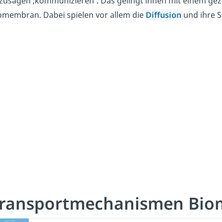
zusagen ‚kommunizieren‘. Das gelingt ihnen mit einem gezi
omembran. Dabei spielen vor allem die
Diffusion
und ihre 
Transportmechanismen Bi