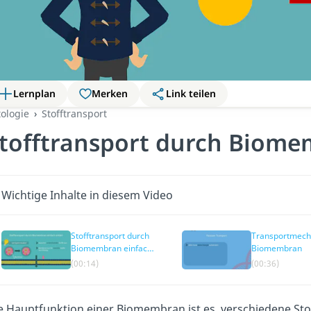
Lernplan
Merken
Link teilen
tologie
Stofftransport
tofftransport durch Biom
Wichtige Inhalte in diesem Video
Stofftransport durch
Transportmec
Biomembran einfach
Biomembran
erklärt
(00:14)
(00:36)
e Hauptfunktion einer Biomembran ist es, verschiedene Stof