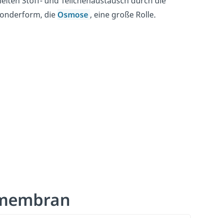
elten Stoff- und Teilchenaustausch durch die
Sonderform, die
Osmose
, eine große Rolle.
omembran