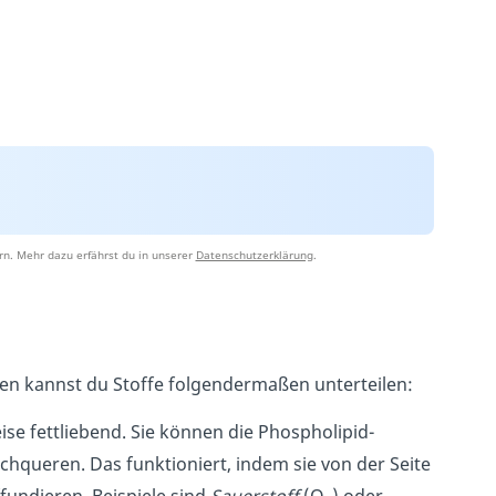
rn. Mehr dazu erfährst du in unserer
Datenschutzerklärung
.
gen kannst du Stoffe folgendermaßen unterteilen:
e fettliebend. Sie können die Phospholipid-
queren. Das funktioniert, indem sie von der Seite
fundieren. Beispiele sind
Sauerstoff
(O
) oder