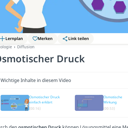
Lernplan
Merken
Link teilen
tologie
Diffusion
smotischer Druck
Wichtige Inhalte in diesem Video
Osmotischer Druck
Osmotische
einfach erklärt
Wirkung
(00:16)
(00:53)
rch den
osmotischen Druck
können Lösungsmittel eine Me