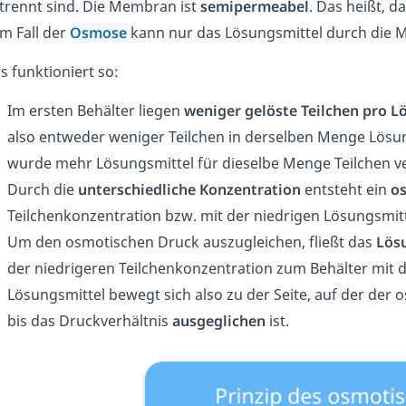
trennt sind. Die Membran ist
semipermeabel
. Das heißt, d
m Fall der
Osmose
kann nur das Lösungsmittel durch die 
s funktioniert so:
Im ersten Behälter liegen
weniger gelöste Teilchen pro L
also entweder weniger Teilchen in derselben Menge Lösun
wurde mehr Lösungsmittel für dieselbe Menge Teilchen v
Durch die
unterschiedliche Konzentration
entsteht ein
o
Teilchenkonzentration bzw. mit der niedrigen Lösungsmit
Um den osmotischen Druck auszugleichen, fließt das
Lös
der niedrigeren Teilchenkonzentration zum Behälter mit 
Lösungsmittel bewegt sich also zu der Seite, auf der der o
bis das Druckverhältnis
ausgeglichen
ist.