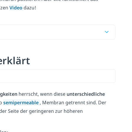
rzen
Video
dazu!
erklärt
igkeiten
herrscht, wenn diese
unterschiedliche
so
semipermeable
, Membran getrennt sind. Der
 der Seite der geringeren zur höheren