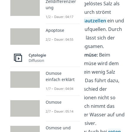
Zelldifferenzier
Regel weniger gelöstes Salz als
ung
im Körper. Dadurch strömt
1/2 – Dauer: 04:17
Wasser in die
Hautzellen
ein und
lässt die Haut aufquellen. Durch
Apoptose
etwas Badesalz lässt sich der
2/2 – Dauer: 04:55
Vorgang verlangsamen.
Kochen von Gemüse:
Beim
Cytologie
Diffusion
Kochen von Gemüse wird dem
Wasser häufig ein wenig Salz
Osmose
einfach erklärt
hinzugegeben. Das führt dazu,
dass der Unterschied der
1/7 – Dauer: 04:04
Salzkonzentrationen nicht so
Osmose
groß ist. Dadurch nimmt das
2/7 – Dauer: 05:14
Gemüse weniger Wasser auf und
schmeckt intensiver.
Osmose und
Rote Blutzellen:
Auch bei
roten