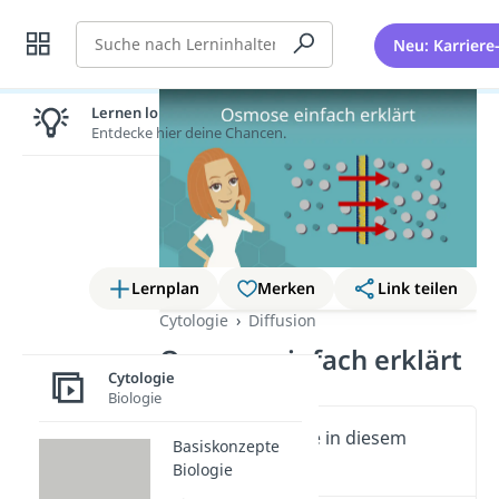
Suche
Neu: Karriere
Lernen lohnt sich!
Entdecke hier deine Chancen.
Lernplan
Merken
Link teilen
Cytologie
Diffusion
Osmose einfach erklärt
Cytologie
Biologie
Wichtige Inhalte in diesem
Basiskonzepte
Video
Biologie