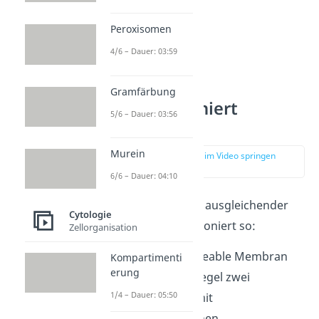
Peroxisomen
4/6 – Dauer: 03:59
Gramfärbung
Wie funktioniert
5/6 – Dauer: 03:56
Osmose?
Murein
zur Stelle im Video springen
(01:27)
6/6 – Dauer: 04:10
Die Osmose ist ein ausgleichender
Cytologie
Prozess und funktioniert so:
Zellorganisation
Eine semipermeable Membran
Kompartimenti
erung
trennt in der Regel zwei
1/4 – Dauer: 05:50
Flüssigkeiten mit
unterschiedlichen