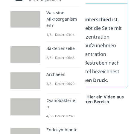
Je größer der
Was sind
Mikroorganism
Konzentrationsunterschied
ist,
en?
umso stärker strebt die Seite mit
1/6 – Dauer: 03:14
der höheren Konzentration
danach, Wasser aufzunehmen.
Bakterienzelle
So wird die Konzentration
2/6 – Dauer: 06:48
gesenkt. Dieses Bestreben nach
dem Lösungsmittel bezeichnest
Archaeen
du als
osmotischen Druck
.
3/6 – Dauer: 06:20
Studyflix vernetzt: Hier ein Video aus
Cyanobakterie
einem anderen Bereich
n
4/6 – Dauer: 02:49
Endosymbionte