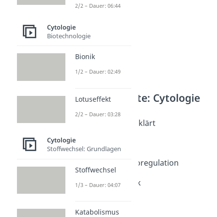
2/2 – Dauer: 06:44
Cytologie
Biotechnologie
Bionik
1/2 – Dauer: 02:49
Weitere Inhalte: Cytologie
Lotuseffekt
Diffusion
2/2 – Dauer: 03:28
Osmose einfach erklärt
Dauer: 04:04
Cytologie
Osmose
Stoffwechsel: Grundlagen
Dauer: 05:14
Osmose und Osmoregulation
Stoffwechsel
Dauer: 04:13
Osmotischer Druck
1/3 – Dauer: 04:07
Dauer: 04:42
Diffusion
Katabolismus
Dauer: 06:36