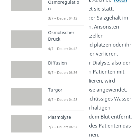
Osmoregulatio
Blutzellen
findet sie statt.
n
Deshalb muss der Salzgehalt im
3/7 – Dauer: 04:13
Körper stimmen. Ansonsten
Osmotischer
können die Blutzellen
Druck
anschwellen und platzen oder ihr
4/7 – Dauer: 04:42
gesamtes Wasser verlieren.
Medizin:
Bei der Dialyse, also der
Diffusion
Behandlung von Patienten mit
5/7 – Dauer: 06:36
geschädigten Nieren, wird
ebenfalls Osmose angewendet.
Turgor
Hier wird überschüssiges Wasser
6/7 – Dauer: 04:28
mit einer zuckerhaltigen
Flüssigkeit aus dem Blut entfernt,
Plasmolyse
weil die Nieren des Patienten das
7/7 – Dauer: 04:57
nicht mehr können.