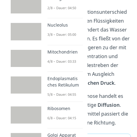
2/8 – Dauer: 04:50
Um den Konzentrationsunterschied
zwischen den beiden Flüssigkeiten
Nucleolus
auszugleichen, wandert das Wasser
3/8 – Dauer: 05:00
durch die Membran. Es fließt von der
Seite mit der niedrigeren zu der mit
Mitochondrien
der höheren Konzentration und
4/8 – Dauer: 03:33
verdünnt sie. Das Bestreben der
Teilchen nach einem Ausgleich
Endoplasmatis
nennst du
osmotischen Druck
.
ches Retikulum
5/8 – Dauer: 04:55
Merke:
Bei der Osmose handelt es
sich um eine einseitige
Diffusion
.
Ribosomen
Denn das Lösungsmittel passiert die
6/8 – Dauer: 04:15
Membran nur in eine Richtung.
Golgi Apparat