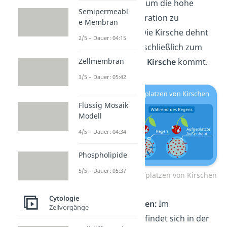
hinein bewegt
, um die hohe
Semipermeabl
Zuckerkonzentration zu
e Membran
„verdünnen“.
Die Kirsche dehnt
2/5 – Dauer: 04:15
sich aus bis es schließlich zum
Aufplatzen der Kirsche
kommt.
Zellmembran
3/5 – Dauer: 05:42
Flüssig Mosaik
Modell
4/5 – Dauer: 04:34
Phospholipide
5/5 – Dauer: 05:37
Osmose-Beispiel: Aufplatzen von Kirschen
Cytologie
Haut beim Baden:
Im
Zellvorgänge
Badewasser befindet sich in der