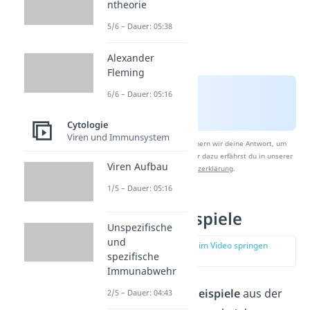
ntheorie
5/6 – Dauer: 05:38
Alexander
Fleming
6/6 – Dauer: 05:16
Cytologie
Viren und Immunsystem
Nach Beantwortung speichern wir deine Antwort, um
Studyflix zu verbessern. Mehr dazu erfährst du in unserer
Viren Aufbau
Datenschutzerklärung
.
1/5 – Dauer: 05:16
Osmose Beispiele
Unspezifische
und
zur Stelle im Video springen
spezifische
(00:47)
Immunabwehr
Es gibt unzählige
Beispiele
aus der
2/5 – Dauer: 04:43