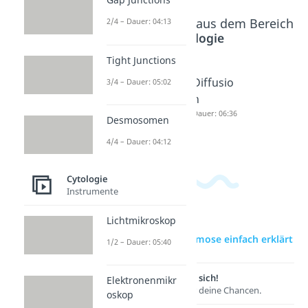
Beliebte Inhalte aus dem Bereich
2/4 – Dauer: 04:13
Cytologie
Tight Junctions
Osmose
Osmotis
Diffusio
3/4 – Dauer: 05:02
Dauer: 05:14
cher
n
Druck
Dauer: 06:36
Desmosomen
Dauer: 04:42
4/4 – Dauer: 04:12
Cytologie
Instrumente
Lichtmikroskop
zur Videoseite: Osmose einfach erklärt
1/2 – Dauer: 05:40
Lernen lohnt sich!
Elektronenmikr
Entdecke hier deine Chancen.
oskop