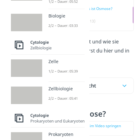
1/2 – Dauer: 05:52
Was ist Osmose?
Biologie
(00:13)
2/2 – Dauer: 03:33
Was die
Osmose
ist und wie sie
Cytologie
Zellbiologie
funktioniert, erfährst du hier und in
unserem
Video!
Zelle
1/2 – Dauer: 05:39
Inhaltsübersicht
Zellbiologie
2/2 – Dauer: 05:41
Was ist Osmose?
Cytologie
Prokaryoten und Eukaryoten
zur Stelle im Video springen
(00:13)
Prokaryoten