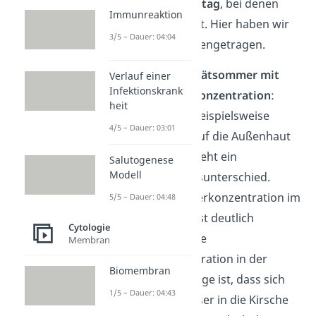
Natur
und dem
Alltag
, bei denen
Immunreaktion
Osmose stattfindet. Hier haben wir
3/5 – Dauer: 04:04
dir einige zusammengetragen.
Kirschen im
Spätsommer mit
Verlauf einer
Infektionskrank
hoher Zuckerkonzentration
:
heit
Trifft Wasser beispielsweise
4/5 – Dauer: 03:01
durch Regen auf die Außenhaut
Kirschen, entsteht ein
Salutogenese
Modell
Konzentrationsunterschied.
Denn die Zuckerkonzentration im
5/5 – Dauer: 04:48
Regenwasser ist deutlich
Cytologie
niedriger als die
Membran
Zuckerkonzentration in der
Biomembran
Kirsche. Die Folge ist, dass sich
1/5 – Dauer: 04:43
das Regenwasser in die Kirsche