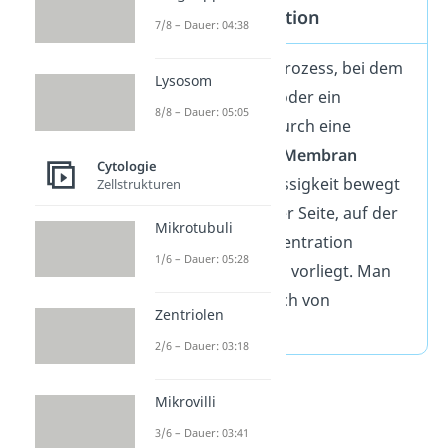
Osmose Definition
7/8 – Dauer: 04:38
Osmose
ist ein Prozess, bei dem
Lysosom
eine Flüssigkeit oder ein
8/8 – Dauer: 05:05
Lösungsmittel durch eine
semipermeable Membran
Cytologie
wandert. Die Flüssigkeit bewegt
Zellstrukturen
sich immer zu der Seite, auf der
Mikrotubuli
die höhere Konzentration
1/6 – Dauer: 05:28
gelöster Teilchen vorliegt. Man
spricht dabei auch von
Zentriolen
osmotisch.
2/6 – Dauer: 03:18
Mikrovilli
3/6 – Dauer: 03:41