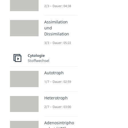
Turgor
2/3 – Dauer: 04:38
Dauer: 04:28
Plasmolyse
Dauer: 04:57
Assimilation
und
Dissimilation
3/3 – Dauer: 05:22
Cytologie
Stoffwechsel
Autotroph
1/7 – Dauer: 02:59
Heterotroph
2/7 – Dauer: 03:00
Adenosintripho