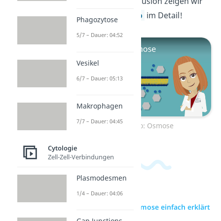
noch mehr zur Diffusion zeigen wir
dir in diesem
Video
im Detail!
Phagozytose
5/7 – Dauer: 04:52
Vesikel
6/7 – Dauer: 05:13
Makrophagen
7/7 – Dauer: 04:45
Zum Video: Osmose
Cytologie
Zell-Zell-Verbindungen
Plasmodesmen
1/4 – Dauer: 04:06
zur Videoseite: Osmose einfach erklärt
Gap Junctions