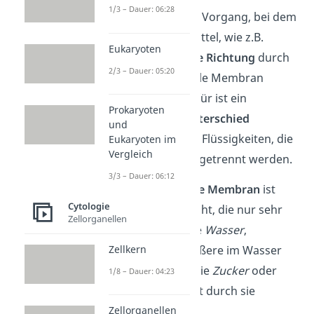
1/3 – Dauer: 06:28
Die Osmose ist ein Vorgang, bei dem
sich ein Lösungsmittel, wie z.B.
Eukaryoten
Wasser
, nur
in eine Richtung
durch
2/3 – Dauer: 05:20
eine semipermeable Membran
bewegt. Grund dafür ist ein
Prokaryoten
Konzentrationsunterschied
und
zwischen den zwei Flüssigkeiten, die
Eukaryoten im
Vergleich
von der Membran getrennt werden.
3/3 – Dauer: 06:12
Die
semipermeable Membran
ist
Cytologie
eine spezielle Schicht, die nur sehr
Zellorganellen
kleine Teilchen, wie
Wasser
,
Zellkern
hindurchlässt. Größere im Wasser
gelöste Teilchen, wie
Zucker
oder
1/8 – Dauer: 04:23
Salze
, können nicht durch sie
Zellorganellen
hindurch.