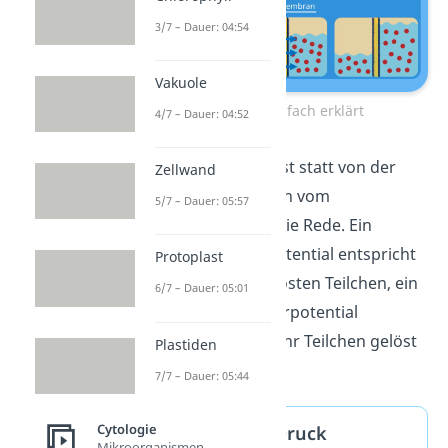
3/7 – Dauer: 04:54
Vakuole
Osmose einfach erklärt
4/7 – Dauer: 04:52
Übrigens:
Häufig ist statt von der
Zellwand
Konzentration auch vom
5/7 – Dauer: 05:57
Wasserpotenzial
die Rede. Ein
höheres Wasserpotential entspricht
Protoplast
dabei weniger gelösten Teilchen, ein
6/7 – Dauer: 05:01
niedrigeres Wasserpotential
bedeutet, dass mehr Teilchen gelöst
Plastiden
sind.
7/7 – Dauer: 05:44
Cytologie
Osmotischer Druck
Mikroorganismen