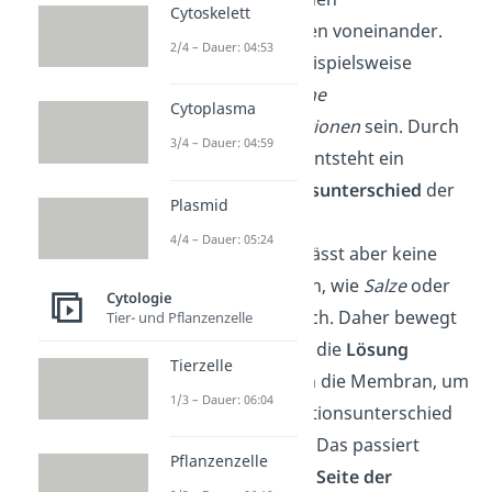
Cytoskelett
Konzentrationen voneinander.
2/4 – Dauer: 04:53
Das können beispielsweise
unterschiedliche
Cytoplasma
Salzkonzentrationen
sein. Durch
3/4 – Dauer: 04:59
die Trennung entsteht ein
Konzentrationsunterschied
der
Plasmid
Flüssigkeiten.
4/4 – Dauer: 05:24
Die
Membran
lässt aber keine
großen Teilchen, wie
Salze
oder
Cytologie
Zucker
, hindurch. Daher bewegt
Tier- und Pflanzenzelle
sich schließlich die
Lösung
Tierzelle
(Wasser) durch die Membran, um
1/3 – Dauer: 06:04
den Konzentrationsunterschied
auszugleichen. Das passiert
Pflanzenzelle
immer
von der Seite der