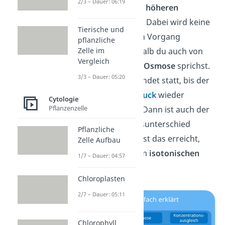
2/3 – Dauer: 06:19
geringeren zur höheren
Konzentration
. Dabei wird keine
Tierische und
Energie für den Vorgang
pflanzliche
Zelle im
benötigt, weshalb du auch von
Vergleich
einer
passiven Osmose
sprichst.
3/3 – Dauer: 05:20
Der Vorgang findet statt,
bis der
osmotische Druck
wieder
Cytologie
Pflanzenzelle
hergestellt ist. Dann ist auch der
Konzentrationsunterschied
Pflanzliche
ausgeglichen. Ist das erreicht,
Zelle Aufbau
sprichst du vom
isotonischen
1/7 – Dauer: 04:57
Zustand
.
Chloroplasten
2/7 – Dauer: 05:11
Chlorophyll