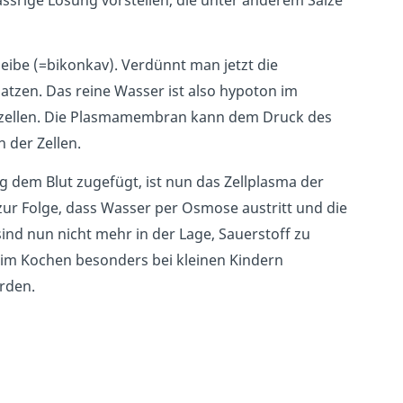
ssrige Lösung vorstellen, die unter anderem Salze
eibe (=bikonkav). Verdünnt man jetzt die
latzen. Das reine Wasser ist also hypoton im
tzellen. Die Plasmamembran kann dem Druck des
 der Zellen.
g dem Blut zugefügt, ist nun das Zellplasma der
ur Folge, dass Wasser per Osmose austritt und die
sind nun nicht mehr in der Lage, Sauerstoff zu
eim Kochen besonders bei kleinen Kindern
erden.