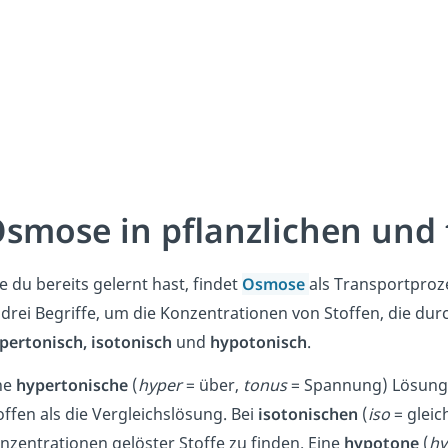
smose in pflanzlichen und 
e du bereits gelernt hast, findet
Osmose
als Transportproze
 drei Begriffe, um die Konzentrationen von Stoffen, die d
pertonisch, isotonisch
und
hypotonisch
.
ne
hypertonische
(
hyper
= über,
tonus
= Spannung) Lösung 
offen als die Vergleichslösung. Bei
isotonischen
(
iso
= gleic
nzentrationen gelöster Stoffe zu finden. Eine
hypotone
(
hy