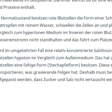
rmalerweise im Blutplasma. Darunter kannst du dir eine wä
d Proteine enthält.
 Normalzustand besitzen rote Blutzellen die Form einer Sch
uttropfen mit reinem Wasser, schwellen die Zellen an und p
rgleich zum hypertonen Medium im Inneren der roten Blu
ssereinstroms nicht standhalten und das führt zum Platzen
rd im umgekehrten Fall eine relativ konzentrierte Salzlösun
utzellen hypoton im Vergleich zum Außenmedium. Das hat z
utzellen eine faltige Form (Stechapfelform) besitzen. Diese 
ansportieren, was gravierende Folgen hat. Deshalb muss b
fgepasst werden, dass Zucker und Salz nicht vertauscht w