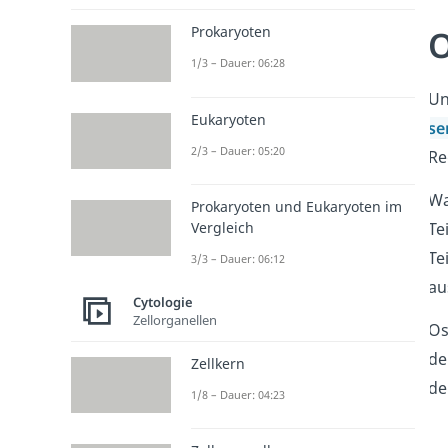
O
Prokaryoten
1/3 – Dauer: 06:28
Un
Eukaryoten
se
2/3 – Dauer: 05:20
Re
Wa
Prokaryoten und Eukaryoten im
Te
Vergleich
Te
3/3 – Dauer: 06:12
au
Cytologie
Zellorganellen
Os
de
Zellkern
de
1/8 – Dauer: 04:23