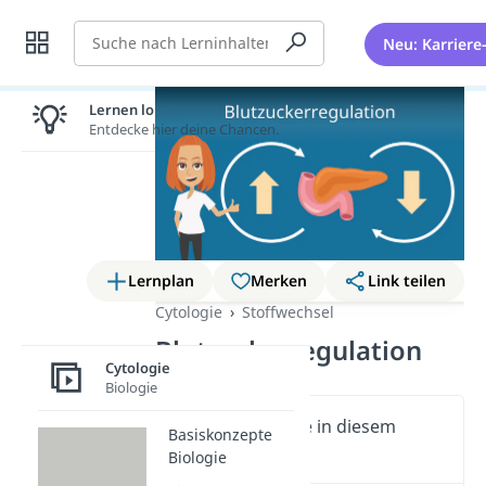
Suche
Neu: Karriere
Lernen lohnt sich!
Entdecke hier deine Chancen.
Lernplan
Merken
Link teilen
Cytologie
Stoffwechsel
Blutzuckerregulation
Cytologie
Biologie
Wichtige Inhalte in diesem
Basiskonzepte
Video
Biologie