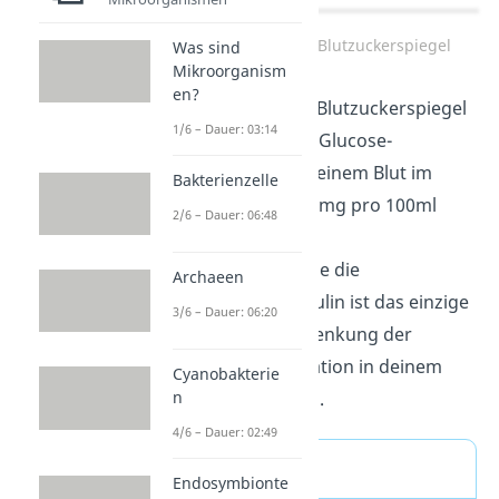
Regelkreis hoher Blutzuckerspiegel
Was sind
Mikroorganism
en?
Dadurch sinkt der Blutzuckerspiegel
1/6 – Dauer: 03:14
wieder. Sobald die Glucose-
Konzentration in deinem Blut im
Bakterienzelle
Bereich von 80-110mg pro 100ml
2/6 – Dauer: 06:48
liegt, stoppt deine
Bauchspeicheldrüse die
Archaeen
Insulinabgabe. Insulin ist das einzige
3/6 – Dauer: 06:20
Hormon, das die Senkung der
Glucose-Konzentration in deinem
Cyanobakterie
Blut auslösen kann.
n
4/6 – Dauer: 02:49
Diabetes
Endosymbionte