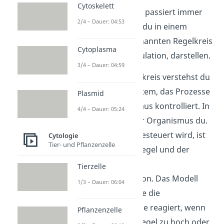
Cytoskelett
Blutzuckerspiegels passiert immer
2/4 – Dauer: 04:53
direkt. Das kannst du in einem
Modell, dem sogenannten Regelkreis
Cytoplasma
der Blutzuckerregulation, darstellen.
3/4 – Dauer: 04:59
Unter einem Regelkreis verstehst du
ein Steuerungssystem, das Prozesse
Plasmid
in einem Organismus kontrolliert. In
4/4 – Dauer: 05:24
diesem Fall bist der Organismus du.
Der Prozess, der gesteuert wird, ist
Cytologie
Tier- und Pflanzenzelle
dein Blutzuckerspiegel und der
Regelkreis ist die
Tierzelle
Blutzuckerregulation. Das Modell
1/3 – Dauer: 06:04
beschreibt also, wie die
Bauchspeicheldrüse reagiert, wenn
Pflanzenzelle
dein Blutzuckerspiegel zu hoch oder