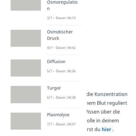
Osmoregulatio
n
3/7 – Dauer: 04:13
Osmotischer
Druck
4/7 – Dauer: 04:42
Diffusion
5/7 – Dauer: 06:36
Glucose
Turgor
Jetzt weißt du, wie die Konzentration
6/7 – Dauer: 04:28
von Glucose in deinem Blut reguliert
wird. Noch mehr Wissen über die
Plasmolyse
Glucose und ihre Rolle in deinem
7/7 – Dauer: 04:57
Stoffwechsel erfährst du
hier
.