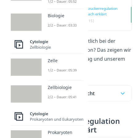
1/2 – Dauer: 05:52
Blutzuckerregulation
einfach erklärt
Biologie
(00:15)
2/2 – Dauer: 03:33
Was passiert eigentlich bei der
Cytologie
Zellbiologie
Blutzuckerregulation? Das zeigen wir
dir in diesem Beitrag und unserem
Zelle
Video
!
1/2 – Dauer: 05:39
Zellbiologie
Inhaltsübersicht
2/2 – Dauer: 05:41
Cytologie
Blutzuckerregulation
Prokaryoten und Eukaryoten
einfach erklärt
Prokaryoten