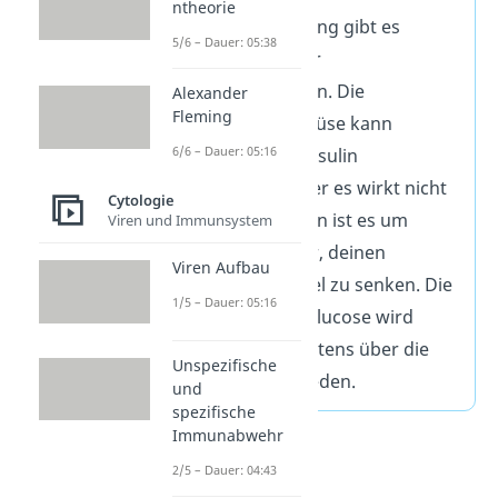
ntheorie
Bei der Erkrankung gibt es
5/6 – Dauer: 05:38
Probleme bei der
Insulinproduktion. Die
Alexander
Fleming
Bauchspeicheldrüse kann
6/6 – Dauer: 05:16
entweder kein Insulin
produzieren, oder es wirkt nicht
Cytologie
richtig. Deswegen ist es um
Viren und Immunsystem
einiges schwerer, deinen
Viren Aufbau
Blutzuckerspiegel zu senken. Die
1/5 – Dauer: 05:16
überschüssige Glucose wird
letztendlich meistens über die
Unspezifische
Blase ausgeschieden.
und
spezifische
Immunabwehr
2/5 – Dauer: 04:43