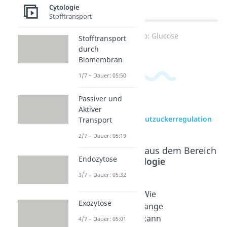
Cytologie
Stofftransport
Zum Video: Glucose
Stofftransport
durch
Biomembran
1/7 – Dauer: 05:50
Passiver und
Aktiver
zur Videoseite: Blutzuckerregulation
Transport
2/7 – Dauer: 05:19
Beliebte Inhalte aus dem Bereich
Endozytose
Cytologie
3/7 – Dauer: 05:32
Antibioti
Wie
Wie
Exozytose
ka und
lange
lange
Milch
kann
kann
4/7 – Dauer: 05:01