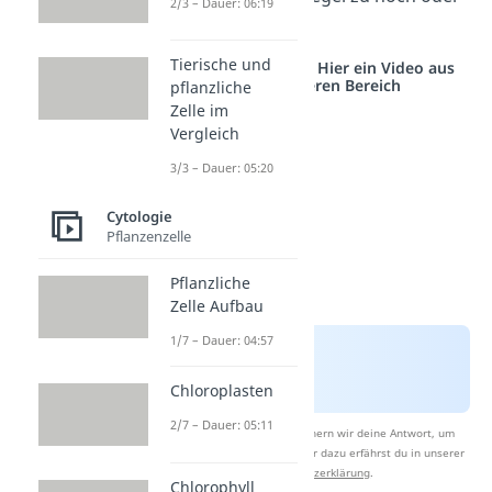
2/3 – Dauer: 06:19
zu niedrig ist.
Tierische und
Studyflix vernetzt: Hier ein Video aus
einem anderen Bereich
pflanzliche
Zelle im
Vergleich
3/3 – Dauer: 05:20
Cytologie
Pflanzenzelle
Pflanzliche
Zelle Aufbau
1/7 – Dauer: 04:57
Chloroplasten
2/7 – Dauer: 05:11
Nach Beantwortung speichern wir deine Antwort, um
Studyflix zu verbessern. Mehr dazu erfährst du in unserer
Datenschutzerklärung
.
Chlorophyll