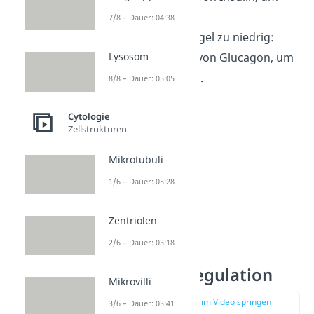
ihn zu senken.
7/8 – Dauer: 04:38
Blutzuckerspiegel zu niedrig:
Ausschüttung von Glucagon, um
Lysosom
ihn zu erhöhen.
8/8 – Dauer: 05:05
Cytologie
Zellstrukturen
Mikrotubuli
1/6 – Dauer: 05:28
Zentriolen
2/6 – Dauer: 03:18
Regelkreis
Blutzuckerregulation
Mikrovilli
zur Stelle im Video springen
3/6 – Dauer: 03:41
(01:10)