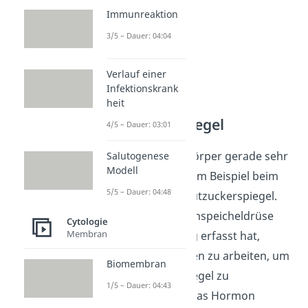
Immunreaktion
3/5 – Dauer: 04:04
Verlauf einer
Infektionskrank
heit
Niedriger
Blutzuckerspiegel
4/5 – Dauer: 03:01
Verbraucht dein Körper gerade sehr
Salutogenese
Modell
viel Energie, wie zum Beispiel beim
5/5 – Dauer: 04:48
Sport, sinkt der Blutzuckerspiegel.
Sobald deine Bauchspeicheldrüse
Cytologie
Membran
diese Veränderung erfasst hat,
beginnt sie dagegen zu arbeiten, um
Biomembran
den Blutzuckerspiegel zu
1/5 – Dauer: 04:43
erhöhen. Sie gibt das Hormon