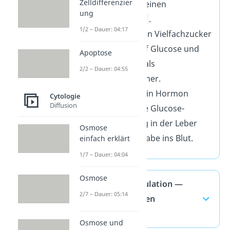
Zelldifferenzier
wichtig für deinen
ung
Stoffwechsel
.
1/2 – Dauer: 04:17
Glycogen
= ein Vielfachzucker
Es basiert auf Glucose und
Apoptose
funktioniert als
2/2 – Dauer: 04:55
Energiespeicher.
Glucagon
= ein Hormon
Cytologie
Diffusion
Es fördert die Glucose-
Umwandlung in der Leber
Osmose
und ihre Abgabe ins Blut.
einfach erklärt
1/7 – Dauer: 04:04
Osmose
Blutzuckerregulation —
2/7 – Dauer: 05:14
häufigste Fragen
(ausklappen)
Osmose und