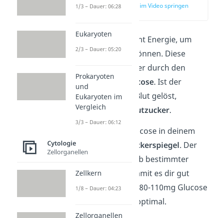
zur Stelle im Video springen
1/3 – Dauer: 06:28
(00:15)
Eukaryoten
Dein Körper braucht Energie, um
2/3 – Dauer: 05:20
funktionieren zu können. Diese
Energie bekommt er durch den
Prokaryoten
Einfachzucker
Glucose
. Ist der
und
Zucker in deinem Blut gelöst,
Eukaryoten im
Vergleich
sprichst du von
Blutzucker
.
3/3 – Dauer: 06:12
Die Menge von Glucose in deinem
Cytologie
Blut ist der
Blutzuckerspiegel
. Der
Zellorganellen
muss sich innerhalb bestimmter
Werte befinden, damit es dir gut
Zellkern
geht. Ein Wert von 80-110mg Glucose
1/8 – Dauer: 04:23
pro 100ml Blut ist optimal.
Zellorganellen