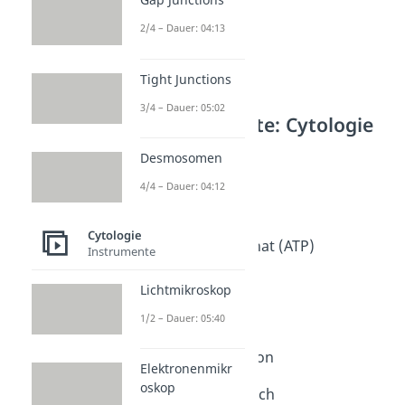
2/4 – Dauer: 04:13
Tight Junctions
3/4 – Dauer: 05:02
Weitere Inhalte: Cytologie
Stoffwechsel
Desmosomen
Autotroph
4/4 – Dauer: 04:12
Dauer: 02:59
Heterotroph
Dauer: 03:00
Cytologie
Adenosintriphosphat (ATP)
Instrumente
Dauer: 06:18
Gluconeogenese
Lichtmikroskop
Dauer: 04:25
Homöostase
1/2 – Dauer: 05:40
Dauer: 02:15
Blutzuckerregulation
Elektronenmikr
Dauer: 03:14
oskop
Antibiotika und Milch