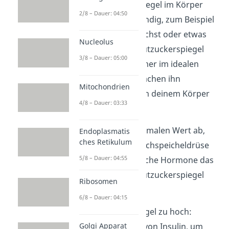
Dein Blutzuckerspiegel im Körper
2/8 – Dauer: 04:50
schwankt aber ständig, zum Beispiel
wenn du Sport machst oder etwas
Nucleolus
isst. Damit dein Blutzuckerspiegel
3/8 – Dauer: 05:00
aber trotzdem immer im idealen
Bereich ist, überwachen ihn
Mitochondrien
bestimmte Zellen in deinem Körper
4/8 – Dauer: 03:33
ständig.
Weicht er vom optimalen Wert ab,
Endoplasmatis
ches Retikulum
schüttet deine Bauchspeicheldrüse
5/8 – Dauer: 04:55
Hormone
aus. Welche Hormone das
sind, hängt von Blutzuckerspiegel
Ribosomen
ab:
6/8 – Dauer: 04:15
Blutzuckerspiegel zu hoch:
Golgi Apparat
Ausschüttung von Insulin, um