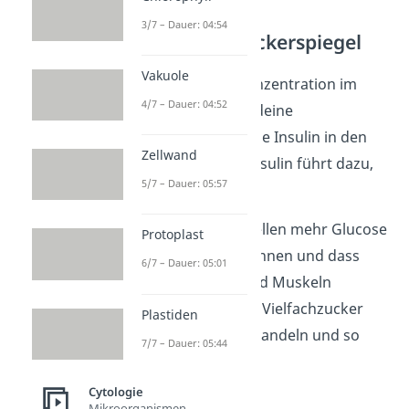
3/7 – Dauer: 04:54
Hoher Blutzuckerspiegel
Vakuole
Ist die Glucose-Konzentration im
4/7 – Dauer: 04:52
Blut zu hoch, gibt deine
Bauchspeicheldrüse Insulin in den
Zellwand
Blutkreislauf ab. Insulin führt dazu,
5/7 – Dauer: 05:57
dass
deine Körperzellen mehr Glucose
Protoplast
aufnehmen können und dass
6/7 – Dauer: 05:01
deine Leber und Muskeln
Glucose in den Vielfachzucker
Plastiden
Glycogen
umwandeln und so
7/7 – Dauer: 05:44
speichern.
Cytologie
Mikroorganismen