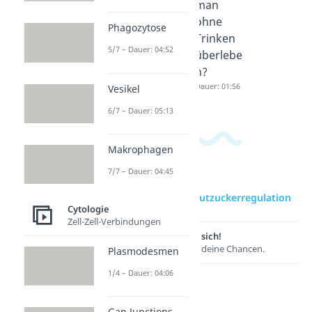
Dauer: 03:15
man
man
ohne
ohne
Phagozytose
Essen
Trinken
5/7 – Dauer: 04:52
überlebe
überlebe
n?
n?
Dauer: 04:27
Dauer: 01:56
Vesikel
6/7 – Dauer: 05:13
Makrophagen
7/7 – Dauer: 04:45
zur Videoseite: Blutzuckerregulation
Cytologie
Zell-Zell-Verbindungen
Lernen lohnt sich!
Entdecke hier deine Chancen.
Plasmodesmen
1/4 – Dauer: 04:06
Gap Junctions