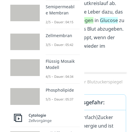
Glucagon in den Blutkreislauf ab.
Semipermeabl
Glucagon
bringt die Leber dazu, das
e Membran
gespeicherte
Glycogen
in
Glucose
zu
2/5 – Dauer: 04:15
zerlegen und in das Blut abzugeben.
Zellmembran
Dieser Prozess stoppt, wenn der
3/5 – Dauer: 05:42
Blutzuckerspiegel wieder im
Normalbereich ist.
Flüssig Mosaik
Modell
4/5 – Dauer: 04:34
Regelkreis niedriger Blutzuckerspiegel
Phospholipide
5/5 – Dauer: 05:37
Verwechslungsgefahr:
Cytologie
Glucose
= (Einfach)Zucker
Zellvorgänge
Sie gibt dir Energie und ist