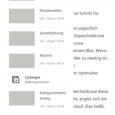
Peroxisomen
Sehen wir uns einmal Schritt für
4/6 – Dauer: 03:59
Schritt an, wie die
Blutzuckerregulation eigentlich
Gramfärbung
abläuft. Deine Bauchspeicheldrüse
5/6 – Dauer: 03:56
misst stetig die Glucose-
Konzentration in deinem Blut. Wenn
Murein
der Wert zu hoch oder zu niedrig ist,
6/6 – Dauer: 04:10
handelt sie, um den
Blutzuckerspiegel im optimalen
Cytologie
Rahmen zu halten.
Zellorganisation
Weil deine Bauchspeicheldrüse diese
Kompartimenti
erung
Arbeit ständig macht, ergibt sich ein
geschlossener Kreislauf. Das heißt,
1/4 – Dauer: 05:50
die Regulation des