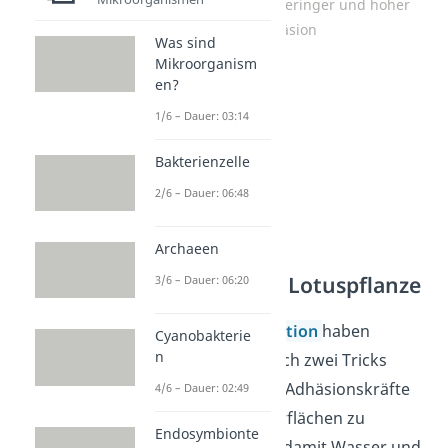
Oberflächen mit geringer und hoher
Adhäsion
Was sind
Mikroorganism
en?
1/6 – Dauer: 03:14
Bakterienzelle
2/6 – Dauer: 06:48
Archaeen
Die Tricks der Lotuspflanze
3/6 – Dauer: 06:20
Im Laufe der
Evolution
haben
Cyanobakterie
n
Lotuspflanzen gleich zwei Tricks
entwickelt, um die Adhäsionskräfte
4/6 – Dauer: 02:49
auf ihren Blattoberflächen zu
Endosymbionte
verringern — also damit Wasser und