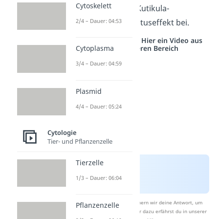
Cytoskelett
Kutikula) und der Kutikula-
Oberfläche zum Lotuseffekt bei.
2/4 – Dauer: 04:53
Studyflix vernetzt: Hier ein Video aus
einem anderen Bereich
Cytoplasma
3/4 – Dauer: 04:59
Plasmid
4/4 – Dauer: 05:24
Cytologie
Tier- und Pflanzenzelle
Tierzelle
1/3 – Dauer: 06:04
Nach Beantwortung speichern wir deine Antwort, um
Pflanzenzelle
Studyflix zu verbessern. Mehr dazu erfährst du in unserer