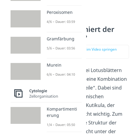
Peroxisomen
4/6 – Dauer: 03:59
Wie funktioniert der
Lotuseffekt?
Gramfärbung
5/6 – Dauer: 03:56
zur Stelle im Video springen
(01:19)
Murein
Der Abperleffekt bei Lotusblättern
6/6 – Dauer: 04:10
funktioniert durch eine Kombination
mehrerer „Puzzleteile“. Dabei sind
Cytologie
zum einen die chemischen
Zellorganisation
Eigenschaften der Kutikula, der
Kompartimenti
obersten Blattschicht wichtig. Zum
erung
anderen tragen die Struktur der
1/4 – Dauer: 05:50
Epidermis (Zellschicht unter der