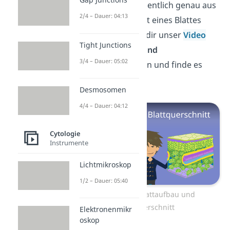
Blattoberfläche eigentlich genau aus
2/4 – Dauer: 04:13
und wie ist der Rest eines Blattes
aufgebaut? Schau dir unser
Video
Tight Junctions
zum
Blattaufbau und
3/4 – Dauer: 05:02
Blattquerschnitt
an und finde es
heraus!
Desmosomen
4/4 – Dauer: 04:12
Cytologie
Instrumente
Lichtmikroskop
1/2 – Dauer: 05:40
Zum Video: Blattaufbau und
Blattquerschnitt
Elektronenmikr
oskop