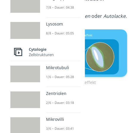
Fassadenfarben
,
7/8 – Dauer: 04:38
Textilbeschichtungen
oder
Autolacke.
Lysosom
8/8 – Dauer: 05:05
Cytologie
Zellstrukturen
Mikrotubuli
1/6 – Dauer: 05:28
Lotuseffekt
Zentriolen
2/6 – Dauer: 03:18
Mikrovilli
3/6 – Dauer: 03:41