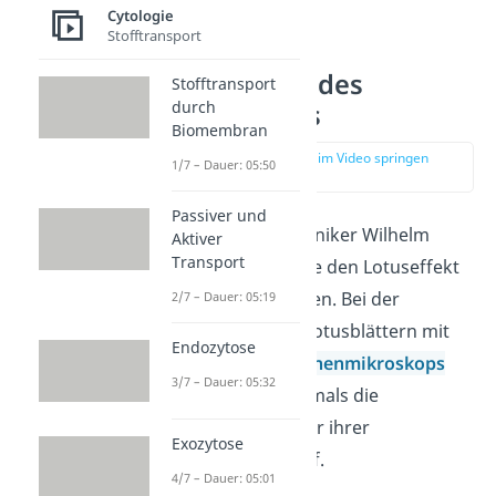
Cytologie
Stofftransport
Entdeckung des
Stofftransport
durch
Lotuseffekts
Biomembran
zur Stelle im Video springen
1/7 – Dauer: 05:50
(02:44)
Passiver und
Der deutsche Botaniker Wilhelm
Aktiver
Transport
Barthlott entdeckte den Lotuseffekt
in den 1970er-Jahren. Bei der
2/7 – Dauer: 05:19
Betrachtung von Lotusblättern mit
Endozytose
Hilfe eines
Elektronenmikroskops
3/7 – Dauer: 05:32
fiel ihm dabei erstmals die
besondere Struktur ihrer
Exozytose
Blattoberfläche auf.
4/7 – Dauer: 05:01