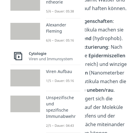
ntheorie
Schmutz nicht darauf haften können.
5/6 – Dauer: 05:38
Chemischen
Eigenschaften
:
Alexander
Wachse der Kutikula machen sie
Fleming
wasserabweisend
(hydrophob).
6/6 – Dauer: 05:16
Doppelte Strukturierung
: Nach
Cytologie
außen gewölbte
Epidermiszellen
Viren und Immunsystem
(Mikrometerbereich) und winzige
Viren Aufbau
Wachsplättchen
(Nanometerber
eich) auf der Kutikula machen die
1/5 – Dauer: 05:16
Blattoberfläche
uneben/rau
.
Unspezifische
Dadurch verringert sich die
und
Kontaktfläche, auf der Moleküle
spezifische
des Wassertropfens und der
Immunabwehr
Kutikula-Oberfläche miteinander
2/5 – Dauer: 04:43