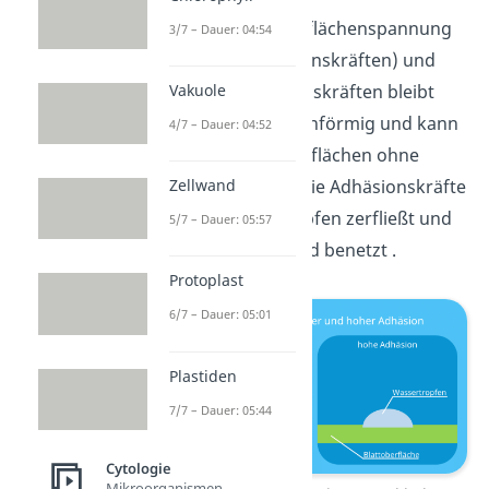
$%Bei hoher Oberflächenspannung
3/7 – Dauer: 04:54
(= starken Kohäsionskräften) und
geringen Adhäsionskräften bleibt
Vakuole
das Wasser tropfenförmig und kann
4/7 – Dauer: 04:52
abperlen. Bei Oberflächen ohne
Lotus-Effekt sind die Adhäsionskräfte
Zellwand
stärker — der Tropfen zerfließt und
5/7 – Dauer: 05:57
die Oberfläche wird benetzt .
Protoplast
6/7 – Dauer: 05:01
Plastiden
7/7 – Dauer: 05:44
Cytologie
Mikroorganismen