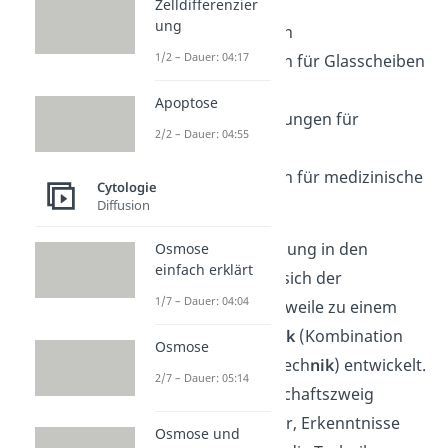
Zelldifferenzier
ung
Fassadenfarben
1/2 – Dauer: 04:17
Beschichtungen für Glasscheiben
Autolacke
Apoptose
Textilbeschichtungen für
2/2 – Dauer: 04:55
Kleidung
Beschichtungen für medizinische
Cytologie
Utensilien
Diffusion
Seit seiner Entdeckung in den
Osmose
einfach erklärt
1970er-Jahren hat sich der
1/7 – Dauer: 04:04
Lotuseffekt mittlerweile zu einem
Klassiker der
Bionik
(Kombination
Osmose
aus
Bio
logie und Tech
nik
) entwickelt.
2/7 – Dauer: 05:14
In diesem Wissenschaftszweig
versuchen Forscher, Erkenntnisse
Osmose und