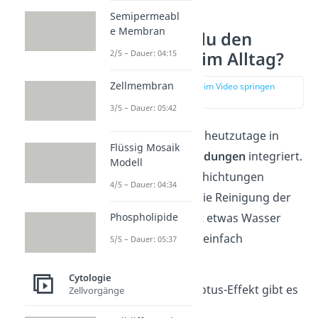
Semipermeabl
e Membran
Wo findest du den
2/5 – Dauer: 04:15
Lotuseffekt im Alltag?
Zellmembran
zur Stelle im Video springen
(02:05)
3/5 – Dauer: 05:42
Der Lotuseffekt ist heutzutage in
Flüssig Mosaik
viele
Alltagsanwendungen
integriert.
Modell
Verschiedene Beschichtungen
4/5 – Dauer: 04:34
erleichtern dabei die Reinigung der
Phospholipide
Oberflächen — mit etwas Wasser
lässt sich Schmutz einfach
5/5 – Dauer: 05:37
wegspülen.
Cytologie
Als Produkte mit Lotus-Effekt gibt es
Zellvorgänge
mittlerweile: