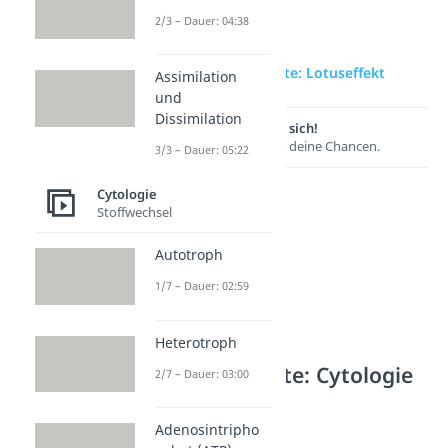
2/3 – Dauer: 04:38
zur Videoseite: Lotuseffekt
Assimilation
und
Dissimilation
Lernen lohnt sich!
Entdecke hier deine Chancen.
3/3 – Dauer: 05:22
Cytologie
Stoffwechsel
Autotroph
1/7 – Dauer: 02:59
Heterotroph
Weitere Inhalte: Cytologie
2/7 – Dauer: 03:00
Biotechnologie
Bionik
Adenosintripho
Dauer: 02:49