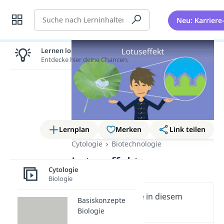
Suche
Neu: Karriere
Lernen lohnt sich!
Entdecke hier deine Chancen.
Lernplan
Merken
Link teilen
Cytologie
Biotechnologie
Lotuseffekt
Cytologie
Biologie
Wichtige Inhalte in diesem
Basiskonzepte
Video
Biologie