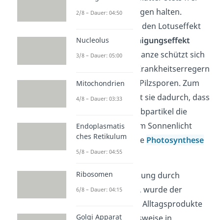
von Verunreinigungen halten.
2/8 – Dauer: 04:50
Deshalb kannst du den Lotuseffekt
auch als
Selbstreinigungseffekt
Nucleolus
bezeichnen. Die Pflanze schützt sich
3/8 – Dauer: 05:00
so zum einen vor Krankheitserregern
wie Bakterien und Pilzsporen. Zum
Mitochondrien
anderen verhindert sie dadurch, dass
4/8 – Dauer: 03:33
Schmutz- und Staubpartikel die
Blattoberfläche vom Sonnenlicht
Endoplasmatis
ches Retikulum
abschirmen und die
Photosynthese
5/8 – Dauer: 04:55
behindern.
Ribosomen
Seit seiner Entdeckung durch
Wilhelm Barthlott
, wurde der
6/8 – Dauer: 04:15
Lotuseffekt in viele Alltagsprodukte
Golgi Apparat
integriert, beispielsweise in