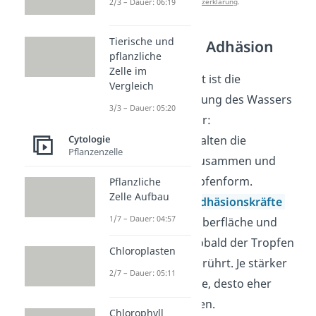
Datenschutzerklärung
.
2/3 – Dauer: 06:19
Tierische und
Kohäsion und Adhäsion
pflanzliche
Zelle im
Für den Lotuseffekt ist die
Vergleich
Oberflächenspannung des Wassers
3/3 – Dauer: 05:20
ein wichtiger Faktor:
Kohäsionskräfte
halten die
Cytologie
Pflanzenzelle
Wassermoleküle zusammen und
sorgen für die Tropfenform.
Pflanzliche
Zelle Aufbau
Dagegen wirken
Adhäsionskräfte
1/7 – Dauer: 04:57
(Kräfte zwischen Oberfläche und
Wassertropfen), sobald der Tropfen
Chloroplasten
eine Oberfläche berührt. Je stärker
2/7 – Dauer: 05:11
die Adhäsionskräfte, desto eher
zerfließt der Tropfen.
Chlorophyll