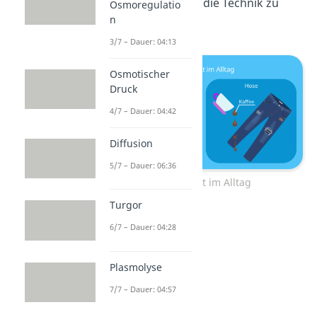
aus der Biologie in die Technik zu
Osmoregulatio
n
übertragen.
3/7 – Dauer: 04:13
Osmotischer
Druck
4/7 – Dauer: 04:42
Diffusion
5/7 – Dauer: 06:36
Lotuseffekt im Alltag
Turgor
6/7 – Dauer: 04:28
Plasmolyse
7/7 – Dauer: 04:57