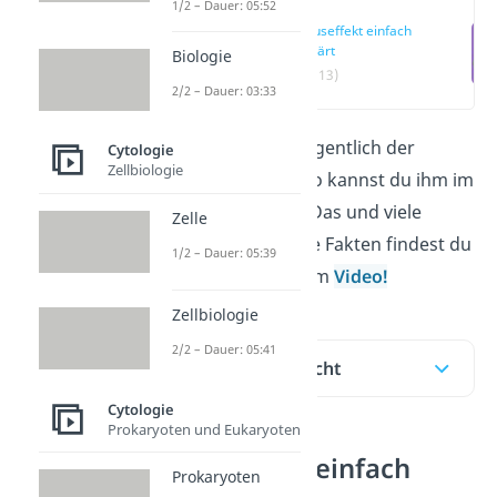
1/2 – Dauer: 05:52
Lotuseffekt einfach
erklärt
Biologie
(00:13)
2/2 – Dauer: 03:33
Wie funktioniert eigentlich der
Cytologie
Zellbiologie
Lotuseffekt und wo kannst du ihm im
Alltag begegnen? Das und viele
Zelle
weitere spannende Fakten findest du
1/2 – Dauer: 05:39
hier und in unserem
Video!
Zellbiologie
2/2 – Dauer: 05:41
Inhaltsübersicht
Cytologie
Prokaryoten und Eukaryoten
Lotuseffekt einfach
Prokaryoten