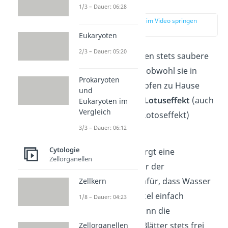
erklärt
1/3 – Dauer: 06:28
zur Stelle im Video springen
(00:13)
Eukaryoten
2/3 – Dauer: 05:20
Lotuspflanzen haben stets saubere
Blätter — und das obwohl sie in
Prokaryoten
schlammigen Sümpfen zu Hause
und
sind. Dafür ist der
Lotuseffekt
(auch
Eukaryoten im
Vergleich
Lotus-Effekt oder Lotoseffekt)
3/3 – Dauer: 06:12
verantwortlich.
Cytologie
Beim Lotusblatt sorgt eine
Zellorganellen
besondere Struktur der
Blattoberfläche
dafür, dass Wasser
Zellkern
und Schmutzpartikel einfach
1/8 – Dauer: 04:23
abperlen. Damit kann die
Lotuspflanze ihre Blätter stets frei
Zellorganellen