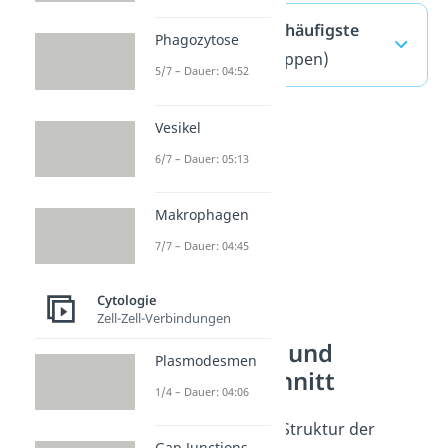
Lotuseffekt — häufigste
Phagozytose
Fragen
(ausklappen)
5/7 – Dauer: 04:52
Vesikel
6/7 – Dauer: 05:13
Makrophagen
7/7 – Dauer: 04:45
Cytologie
Zell-Zell-Verbindungen
Blattaufbau und
Plasmodesmen
Blattquerschnitt
1/4 – Dauer: 04:06
Aber wie sieht die Struktur der
Gap Junctions