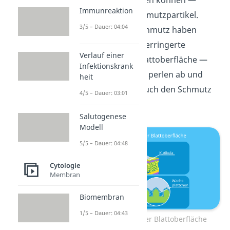
in Kontakt treten können —
Immunreaktion
ebenso für Schmutzpartikel.
3/5 – Dauer: 04:04
Wasser und Schmutz haben
dadurch eine verringerte
Verlauf einer
Haftung zur Blattoberfläche —
Infektionskrank
Wassertropfen perlen ab und
heit
spülen dabei auch den Schmutz
4/5 – Dauer: 03:01
weg.
Salutogenese
Modell
5/5 – Dauer: 04:48
Cytologie
Membran
Biomembran
1/5 – Dauer: 04:43
Strukturierung der Blattoberfläche