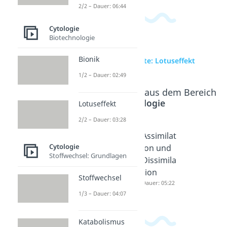
2/2 – Dauer: 06:44
Cytologie
Biotechnologie
Bionik
zur Videoseite: Lotuseffekt
1/2 – Dauer: 02:49
Beliebte Inhalte aus dem Bereich
Cytologie
Lotuseffekt
2/2 – Dauer: 03:28
Stoffwec
Kataboli
Assimilat
Cytologie
hsel
smus
ion und
Stoffwechsel: Grundlagen
Dauer: 04:07
Dauer: 04:38
Dissimila
tion
Stoffwechsel
Dauer: 05:22
1/3 – Dauer: 04:07
Katabolismus