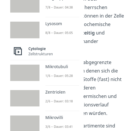
Enzymausstattung herrschen
7/8 – Dauer: 04:38
können. Dadurch können in der Zelle
Lysosom
unterschiedliche biochemische
Reaktionen
gleichzeitig
und
8/8 – Dauer: 05:05
unabhängig
voneinander
Cytologie
stattfinden.
Zellstrukturen
Es bilden sich also abgegrenzte
Mikrotubuli
Reaktionsräume, in denen sich die
1/6 – Dauer: 05:28
darin enthaltenen Stoffe (fast) nicht
mit Stoffen aus anderen
Zentriolen
Kompartimenten vermischen und
2/6 – Dauer: 03:18
dadurch den Reaktionsverlauf
negativ beeinflussen würden.
Mikrovilli
Wichtige Zellkompartimente sind
3/6 – Dauer: 03:41