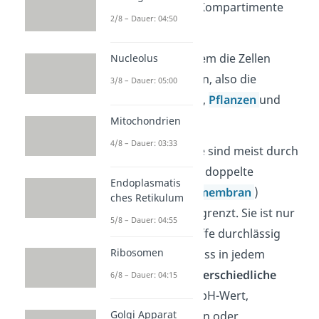
entsprechend als Kompartimente
2/8 – Dauer: 04:50
bezeichnet.
Das betrifft vor allem die Zellen
Nucleolus
höherer Lebewesen, also die
3/8 – Dauer: 05:00
Eukaryoten
(
Tiere
,
Pflanzen
und
Pilze).
Mitochondrien
4/8 – Dauer: 03:33
Zellkompartimente sind meist durch
eine einfache oder doppelte
Endoplasmatis
Trennschicht (
Biomembran
)
ches Retikulum
voneinander abgegrenzt. Sie ist nur
5/8 – Dauer: 04:55
für bestimmte Stoffe durchlässig
Ribosomen
und ermöglicht, dass in jedem
Kompartiment
unterschiedliche
6/8 – Dauer: 04:15
Bedingungen
wie pH-Wert,
Golgi Apparat
Ionenkonzentration oder