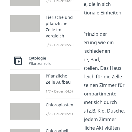
2/3 – Dauer: 06:19
Zellkompartimente,
die in sich
geschlossene funktionale Einheiten
Tierische und
bilden.
pflanzliche
Zelle im
Du kannst dir das Prinzip der
Vergleich
Zellkompartimentierung wie ein
3/3 – Dauer: 05:20
Haus mit vielen verschiedenen
Cytologie
Zimmern (z.B. Küche, Bad,
Pflanzenzelle
Schlafzimmer) vorstellen. Das Haus
Pflanzliche
soll in diesem Vergleich für die Zelle
Zelle Aufbau
stehen und die einzelnen Zimmer für
1/7 – Dauer: 04:57
die jeweiligen Zellkompartimente.
Jedes Zimmer zeichnet sich durch
Chloroplasten
spezielle Möbel aus (z.B. Klo, Dusche,
2/7 – Dauer: 05:11
Backofen, Bett), in jedem Zimmer
finden unterschiedliche Aktivitäten
Chlorophyll