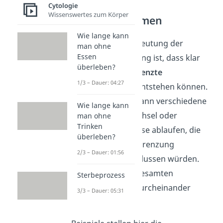
Bildung von
Cytologie
Wissenswertes zum Körper
Reaktionsräumen
Wie lange kann
Die wichtigste Bedeutung der
man ohne
Essen
Kompartimentierung ist, dass klar
überleben?
definierte, abgegrenzte
1/3 – Dauer: 04:27
Reaktionsräume
entstehen können.
In ihnen können dann verschiedene
Wie lange kann
relevante Stoffwechsel oder
man ohne
Trinken
Entgiftungsprozesse ablaufen, die
überleben?
sich ohne eine Abgrenzung
2/3 – Dauer: 01:56
gegenseitig beeinflussen würden.
Das würden den gesamten
Sterbeprozess
Zellstoffwechsel durcheinander
3/3 – Dauer: 05:31
bringen.