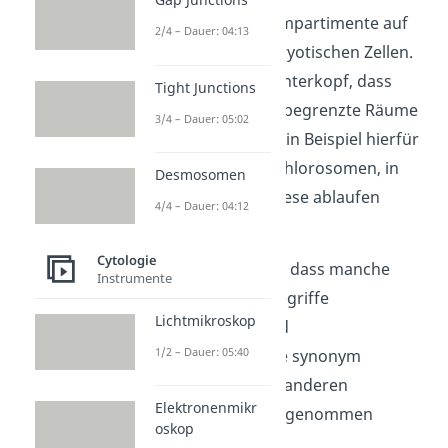
Abgrenzung in Kompartimente auf
2/4 – Dauer: 04:13
die höheren, eukaryotischen Zellen.
Behalte aber im Hinterkopf, dass
Tight Junctions
auch Prokaryoten begrenzte Räume
3/4 – Dauer: 05:02
besitzen können. Ein Beispiel hierfür
sind sogenannte Chlorosomen, in
Desmosomen
denen Photosynthese ablaufen
4/4 – Dauer: 04:12
kann.
Cytologie
Achte auch darauf, dass manche
Instrumente
Definitionen die Begriffe
Lichtmikroskop
Zellorganellen
und
1/2 – Dauer: 05:40
Zellkompartimente synonym
verwenden und in anderen
Elektronenmikr
Abgrenzungen vorgenommen
oskop
werden.