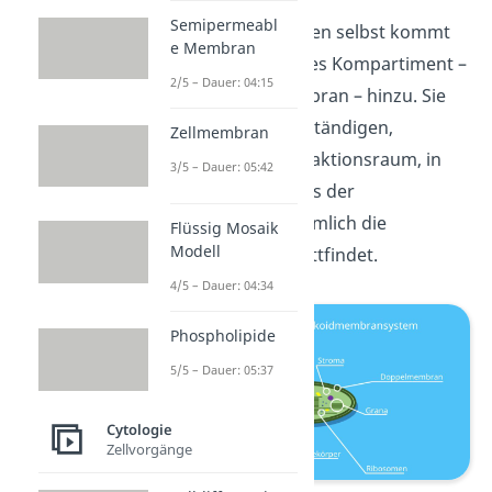
Semipermeabl
In den Chloroplasten selbst kommt
e Membran
sogar noch weiteres Kompartiment –
2/5 – Dauer: 04:15
die Thylakoidmembran – hinzu. Sie
bildet einen eigenständigen,
Zellmembran
stapelförmigen Reaktionsraum, in
3/5 – Dauer: 05:42
dem ein Teilprozess der
Photosynthese, nämlich die
Flüssig Mosaik
Modell
Lichtreaktion
, stattfindet.
4/5 – Dauer: 04:34
Phospholipide
5/5 – Dauer: 05:37
Cytologie
Zellvorgänge