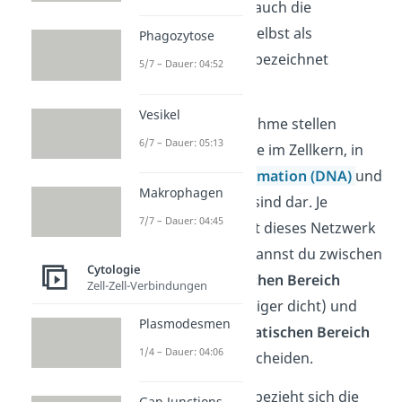
Definitionen kann auch die
Plasmamembran
selbst als
Phagozytose
Zellkompartiment bezeichnet
5/7 – Dauer: 04:52
werden.
Vesikel
Eine weitere Ausnahme stellen
6/7 – Dauer: 05:13
bestimmte Bereiche im Zellkern, in
denen die
Erbinformation (DNA)
und
Makrophagen
Proteine verpackt sind dar. Je
7/7 – Dauer: 04:45
nachdem, wie dicht dieses Netzwerk
(=
Chromatin)
ist, kannst du zwischen
Cytologie
dem
euchromatischen Bereich
Zell-Zell-Verbindungen
(aufgelockert, weniger dicht) und
Plasmodesmen
dem
heterochromatischen Bereich
1/4 – Dauer: 04:06
(sehr dicht) unterscheiden.
Definitionsgemäß bezieht sich die
Gap Junctions