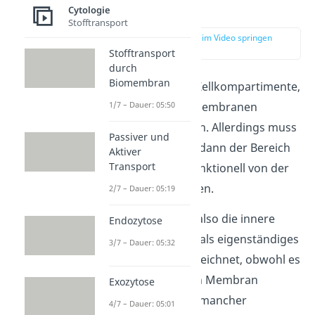
Sonderfälle
Cytologie
Stofftransport
zur Stelle im Video springen
(02:20)
Stofftransport
durch
Biomembran
Es gibt aber auch Zellkompartimente,
1/7 – Dauer: 05:50
die
nicht
von Zellmembranen
abgegrenzt werden. Allerdings muss
Passiver und
sich in diesem Fall dann der Bereich
Aktiver
Transport
strukturell oder funktionell von der
Umgebung abheben.
2/7 – Dauer: 05:19
Das
Cytoplasma
, also die innere
Endozytose
Zellsubstanz, wird als eigenständiges
3/7 – Dauer: 05:32
Kompartiment bezeichnet, obwohl es
von keiner eigenen Membran
Exozytose
umgeben ist. Laut mancher
4/7 – Dauer: 05:01