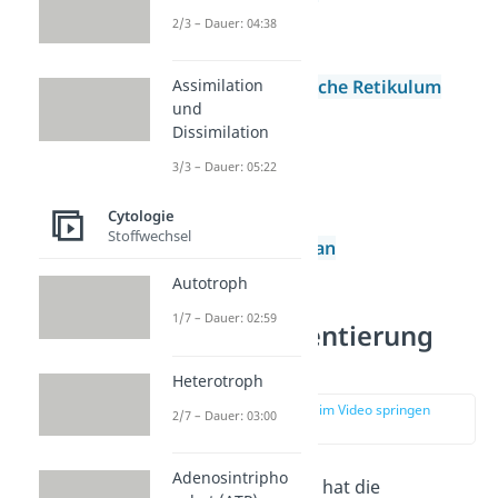
Ribosomen
2/3 – Dauer: 04:38
Golgi-Apparat
Endoplasmatische Retikulum
Assimilation
und
(ER)
Dissimilation
Chloroplasten
3/3 – Dauer: 05:22
Vakuole
Vesikel
Cytologie
Stoffwechsel
Plasmamembran
Autotroph
1/7 – Dauer: 02:59
Kompartimentierung
Bedeutung
Heterotroph
zur Stelle im Video springen
2/7 – Dauer: 03:00
(02:54)
Adenosintripho
Welche Bedeutung hat die