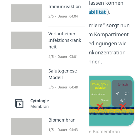
passieren oder verlassen können
Immunreaktion
(=
selektive Permeabilität
).
3/5 – Dauer: 04:04
Diese „selektive Barriere“ sorgt nun
Verlauf einer
dafür, dass in jedem Kompartiment
Infektionskrank
unterschiedliche Bedingungen wie
heit
der
pH-Wert
, Ionenkonzentration
4/5 – Dauer: 03:01
usw. herrschen können.
Salutogenese
Modell
5/5 – Dauer: 04:48
Cytologie
Membran
Biomembran
1/5 – Dauer: 04:43
Semipermeable Biomembran