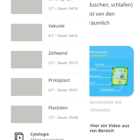
statt (z.B. kochen, duschen, schlafen)
3/7 – Dauer: 04:54
und jedes Zimmer ist von den
anderen Zimmern räumlich
Vakuole
abgegrenzt.
4/7 – Dauer: 04:52
Zellwand
5/7 – Dauer: 05:57
Protoplast
6/7 – Dauer: 05:01
Tierzelle und Pflanzenzelle mit
Plastiden
Zellkompartimenten
7/7 – Dauer: 05:44
Studyflix vernetzt: Hier ein Video aus
einem anderen Bereich
Cytologie
Mikroorganismen