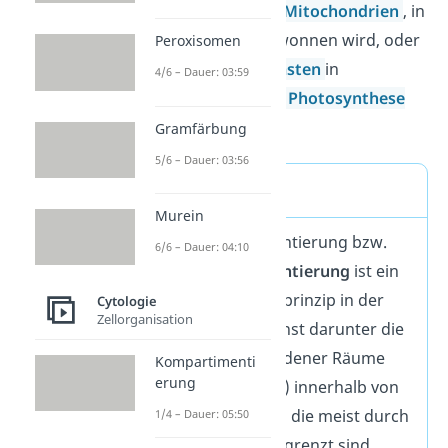
beispielsweise die
Mitochondrien
, in
denen Energie gewonnen wird, oder
Peroxisomen
auch die
Chloroplasten
in
4/6 – Dauer: 03:59
Pflanzenzellen, die
Photosynthese
betreiben.
Gramfärbung
5/6 – Dauer: 03:56
Definition
Murein
Die Kompartimentierung bzw.
6/6 – Dauer: 04:10
Zellkompartimentierung
ist ein
wichtiges Grundprinzip in der
Cytologie
Zellorganisation
Biologie. Du kannst darunter die
Bildung verschiedener Räume
Kompartimenti
erung
(Kompartimente) innerhalb von
Zellen verstehen, die meist durch
1/4 – Dauer: 05:50
Membrane abgegrenzt sind.