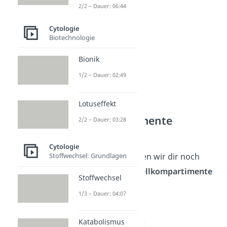
2/2 – Dauer: 06:44
Cytologie
Biotechnologie
Bionik
1/2 – Dauer: 02:49
Lotuseffekt
Zellkompartimente
2/2 – Dauer: 03:28
Beispiele
Cytologie
Im Folgenden haben wir dir noch
Stoffwechsel: Grundlagen
einmal
wichtige Zellkompartimente
Stoffwechsel
aufgelistet:
1/3 – Dauer: 04:07
Zellkern
Mitochondrien
Katabolismus