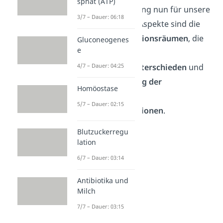
sphat (ATP)
Kompartimentierung nun für unsere
3/7 – Dauer: 06:18
Zellen? Relevante Aspekte sind die
Bildung von Reaktionsräumen
, die
Gluconeogenes
e
Bildung von
Konzentrationsunterschieden
und
4/7 – Dauer: 04:25
die
Beschleunigung der
Homöostase
stattfindenden
5/7 – Dauer: 02:15
Stoffwechselreaktionen
.
Blutzuckerregu
lation
6/7 – Dauer: 03:14
Antibiotika und
Milch
7/7 – Dauer: 03:15