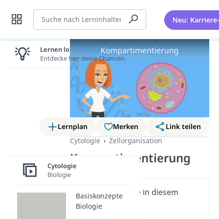
Suche
Neu: Karriere
Lernen lohnt sich!
Entdecke hier deine Chancen.
Lernplan
Merken
Link teilen
Cytologie
Zellorganisation
Kompartimentierung
Cytologie
Biologie
Wichtige Inhalte in diesem
Basiskonzepte
Video
Biologie