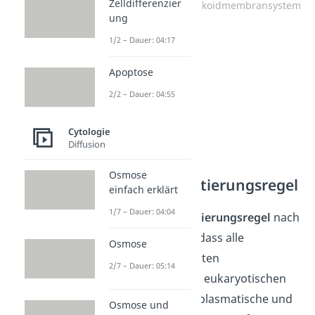
Zelldifferenzier
Chloroplast mit Thylakoidmembransystem
ung
1/2 – Dauer: 04:17
Apoptose
2/2 – Dauer: 04:55
Cytologie
Diffusion
Osmose
Kompartimentierungsregel
einfach erklärt
1/7 – Dauer: 04:04
Die
Kompartimentierungsregel
nach
E.Schnepf besagt, dass alle
Osmose
membranumgrenzten
2/7 – Dauer: 05:14
Reaktionsräume in eukaryotischen
Zellen immer eine plasmatische und
Osmose und