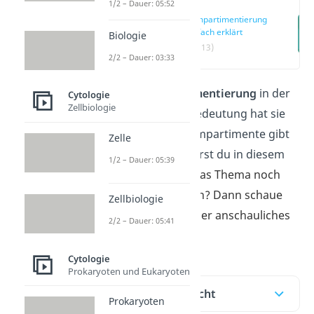
1/2 – Dauer: 05:52
Kompartimentierung
einfach erklärt
Biologie
(00:13)
2/2 – Dauer: 03:33
Was ist
Kompartimentierung
in der
Cytologie
Zellbiologie
Biologie, welche Bedeutung hat sie
und welche Zellkompartimente gibt
Zelle
es? Das alles erfährst du in diesem
1/2 – Dauer: 05:39
Beitrag.
Du willst das Thema noch
schneller verstehen? Dann schaue
Zellbiologie
dir doch gerne unser anschauliches
2/2 – Dauer: 05:41
Video
dazu an.
Cytologie
Prokaryoten und Eukaryoten
Inhaltsübersicht
Prokaryoten