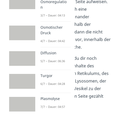
nicht plasmatische Seite aufweisen.
Osmoregulatio
n
Diese werden durch eine
3/7 – Dauer: 04:13
Biomembran voneinander
abgegrenzt. Außerhalb der
Osmotischer
Zellmembran liegt dann die nicht
Druck
plasmatische Seite vor, innerhalb der
4/7 – Dauer: 04:42
Zelle die plasmatische.
Diffusion
Außerdem kannst du dir noch
5/7 – Dauer: 06:36
merken, dass die Inhalte des
Endoplasmatischen Retikulums, des
Turgor
Golgi-Apparat, der Lysosomen, der
6/7 – Dauer: 04:28
Vakuolen und der Vesikel zu der
nicht plasmatischen Seite gezählt
Plasmolyse
werden können.
7/7 – Dauer: 04:57