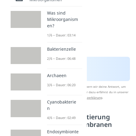
Was sind
Mikroorganism
en?
1/6 – Dauer: 03:14
Bakterienzelle
2/6 – Dauer: 06:48
Archaeen
3/6 – Dauer: 06:20
Nach Beantwortung speichern wir deine Antwort, um
Studyflix zu verbessern. Mehr dazu erfährst du in unserer
Datenschutzerklärung
.
Cyanobakterie
n
Kompartimentierung
4/6 – Dauer: 02:49
durch Biomembranen
Endosymbionte