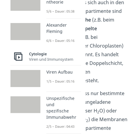
Genauso verhält es sich auch in den
ntheorie
Zellen: Die Zellkompartimente sind
5/6 – Dauer: 05:38
meist durch
einfache
(z.B. beim
Alexander
Zellkern) oder
doppelte
Fleming
Biomembranen
(z.B. bei
6/6 – Dauer: 05:16
Mitochondrien oder Chloroplasten)
voneinander getrennt. Es handelt
Cytologie
Viren und Immunsystem
sich hierbei um eine Doppelschicht,
die aus sogenannten
Viren Aufbau
Phospholipiden
besteht.
1/5 – Dauer: 05:16
Sie sorgt dafür, dass nur bestimmte
Unspezifische
Stoffe, wie kleine, ungeladene
und
Moleküle (z.B. Wasser H
O) oder
spezifische
2
Immunabwehr
Gase (Sauerstoff O
) die Membranen
2
2/5 – Dauer: 04:43
und somit die Kompartimente