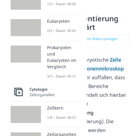
1/3 – Dauer: 06:28
Kompartimentierung
Eukaryoten
einfach erklärt
2/3 – Dauer: 05:20
zur Stelle im Video springen
(00:13)
Prokaryoten
und
Wenn du eine eukaryotische
Zelle
Eukaryoten im
Vergleich
unter einem
Elektronenmikroskop
3/3 – Dauer: 06:12
betrachtest, wird dir auffallen, dass
diese in bestimmte Bereiche
Cytologie
unterteilt ist. Es handelt sich hierbei
Zellorganellen
um die sogenannte
Zellkern
Kompartimentierung
1/8 – Dauer: 04:23
(Zellkompartimentierung). Die
einzelnen Bereiche werden
Zellorganellen