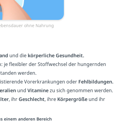
rlebensdauer ohne Nahrung
tand
und die
körperliche Gesundheit.
: je flexibler der Stoffwechsel der hungernden
standen werden.
xistierende
Vorerkrankungen
oder
Fehlbildungen.
eralien
und
Vitamine
zu sich genommen werden.
lter
, ihr
Geschlecht
, ihre
Körpergröße
und ihr
aus einem anderen Bereich