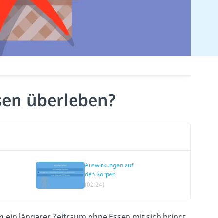
sen überleben?
Auswirkungen auf
den Körper
(02:24)
n
ein längerer Zeitraum ohne Essen mit sich bringt,