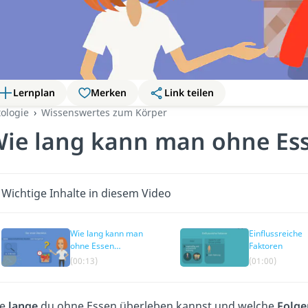
Lernplan
Merken
Link teilen
tologie
Wissenswertes zum Körper
ie lang kann man ohne Es
Wichtige Inhalte in diesem Video
Wie lang kann man
Einflussreiche
ohne Essen
Faktoren
überleben? —
(00:13)
(01:00)
Überblick
e
lange
du ohne Essen überleben kannst und welche
Folge