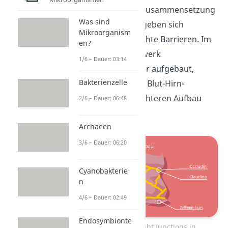
Claudine
. Je nach Zusammensetzung
Was sind
dieser Proteine ergeben sich
Mikroorganism
unterschiedlich dichte Barrieren. Im
en?
Darm ist das Netzwerk
1/6 – Dauer: 03:14
beispielsweise loser aufgebaut,
Bakterienzelle
während es an der Blut-Hirn-
Schranke einen dichteren Aufbau
2/6 – Dauer: 06:48
aufweist.
Archaeen
3/6 – Dauer: 06:20
Cyanobakterie
n
4/6 – Dauer: 02:49
Endosymbionte
Aufbau der Tight Junctions in