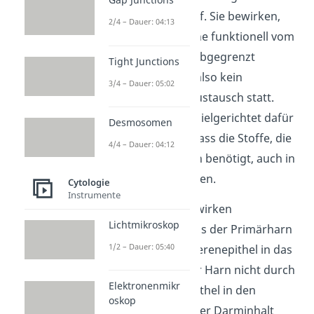
(Gewebetieren) auf. Sie bewirken,
2/4 – Dauer: 04:13
dass unsere Organe funktionell vom
Rest des Körpers abgegrenzt
Tight Junctions
werden. Es findet also kein
3/4 – Dauer: 05:02
unkontrollierter Austausch statt.
Stattdessen kann zielgerichtet dafür
Desmosomen
gesorgt werden, dass die Stoffe, die
4/4 – Dauer: 04:12
der Körper wirklich benötigt, auch in
ihn gelangen können.
Cytologie
Instrumente
Tight Junctions bewirken
Lichtmikroskop
beispielsweise, dass der Primärharn
1/2 – Dauer: 05:40
nicht durch das Nierenepithel in das
Nierengewebe, der Harn nicht durch
Elektronenmikr
das Harnblasenepithel in den
oskop
Bauchraum oder der Darminhalt