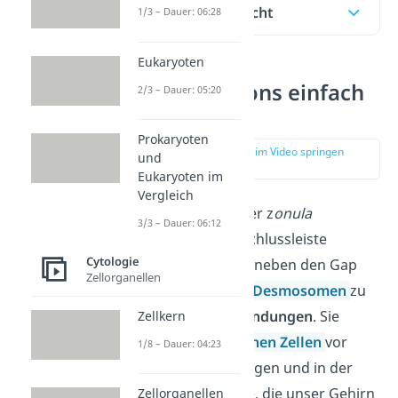
Inhaltsübersicht
1/3 – Dauer: 06:28
Eukaryoten
Tight Junctions einfach
2/3 – Dauer: 05:20
erklärt
Prokaryoten
zur Stelle im Video springen
und
(00:10)
Eukaryoten im
Vergleich
Tight Junctions oder z
onula
3/3 – Dauer: 06:12
occludens
(auch Schlussleiste
Cytologie
genannt) gehören neben den Gap
Zellorganellen
Junctions und den
Desmosomen
zu
den
Zell-Zell-Verbindungen
. Sie
Zellkern
kommen in
tierischen Zellen
vor
1/8 – Dauer: 04:23
allem im Darm, Magen und in der
Blut-Hirn-Schranke, die unser Gehirn
Zellorganellen