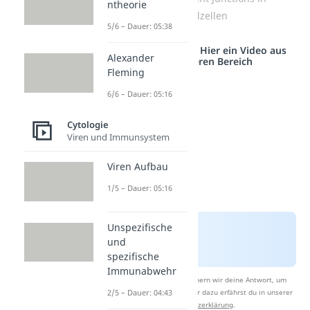
ntheorie
Epithelzellen
5/6 – Dauer: 05:38
Studyflix vernetzt: Hier ein Video aus
Alexander
einem anderen Bereich
Fleming
6/6 – Dauer: 05:16
Cytologie
Viren und Immunsystem
Viren Aufbau
1/5 – Dauer: 05:16
Unspezifische
und
spezifische
Immunabwehr
Nach Beantwortung speichern wir deine Antwort, um
2/5 – Dauer: 04:43
Studyflix zu verbessern. Mehr dazu erfährst du in unserer
Datenschutzerklärung
.