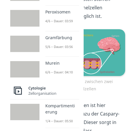
zwischen den Epithelzellen
Peroxisomen
(=
parazellulär
) möglich ist.
4/6 – Dauer: 03:59
Gramfärbung
5/6 – Dauer: 03:56
Murein
6/6 – Dauer: 04:10
Tight Junctions zwischen zwei
Cytologie
Epithelzellen
Zellorganisation
Bei höheren Pflanzen ist hier
Kompartimenti
erung
übrigens analog dazu der Caspary-
1/4 – Dauer: 05:50
Streifen zu finden. Dieser sorgt in
der Wurzel dafür, dass