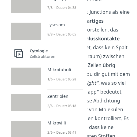
7/8 – Dauer: 04:38
Du kannst dir Tight Junctions als eine
Art
reißverschlussartiges
Lysosom
Proteinnetzwerk
vorstellen, das
8/8 – Dauer: 05:05
sogenannte
Verschlusskontakte
bildet. Das bedeutet, dass kein Spalt
Cytologie
(=kein Interzellularraum) zwischen
Zellstrukturen
den benachbarten Zellen übrig
Mikrotubuli
bleibt. Das kannst du dir gut mit dem
1/6 – Dauer: 05:28
englischen Wort „
tight“
, was so viel
wie „eng“ oder „knapp“ bedeutet,
Zentriolen
merken. Durch diese Abdichtung
2/6 – Dauer: 03:18
wird der Transport von Molekülen
über die Epithelzellen kontrolliert. Es
Mikrovilli
wird sichergestellt, dass keine
3/6 – Dauer: 03:41
Diffusion
von gelösten Stoffen