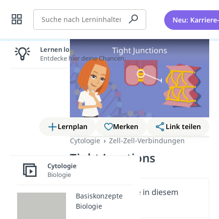
Suche
Neu: Karriere
Lernen lohnt sich!
Entdecke hier deine Chancen.
Lernplan
Merken
Link teilen
Cytologie
Zell-Zell-Verbindungen
Tight Junctions
Cytologie
Biologie
Wichtige Inhalte in diesem
Basiskonzepte
Video
Biologie