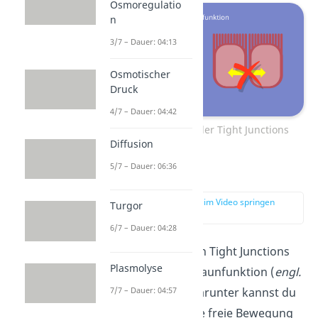
Osmoregulatio
n
3/7 – Dauer: 04:13
Osmotischer
Druck
4/7 – Dauer: 04:42
Barrierefunktion der Tight Junctions
Diffusion
5/7 – Dauer: 06:36
Zaunfunktion
zur Stelle im Video springen
Turgor
(03:31)
6/7 – Dauer: 04:28
Außerdem besitzen Tight Junctions
Plasmolyse
eine sogenannte Zaunfunktion (
engl.
7/7 – Dauer: 04:57
fence function
). Darunter kannst du
verstehen, dass die freie Bewegung