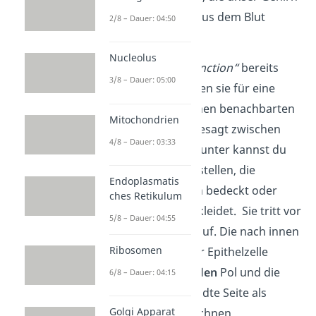
vor Schadstoffen aus dem Blut
2/8 – Dauer: 04:50
schützt, vor.
Nucleolus
Wie der Begriff „
junction“
bereits
3/8 – Dauer: 05:00
bekannt gibt, sorgen sie für eine
Verbindung zwischen benachbarten
Mitochondrien
Zellen – genauer gesagt zwischen
4/8 – Dauer: 03:33
Epithelzellen
. Darunter kannst du
dir eine Zellart vorstellen, die
Endoplasmatis
Körperoberflächen bedeckt oder
ches Retikulum
Körperhöhlen auskleidet. Sie tritt vor
5/8 – Dauer: 04:55
allem in
Organen
auf
. Die
nach innen
Ribosomen
gewandte Seite
der Epithelzelle
kannst du als
basalen
Pol und die
6/8 – Dauer: 04:15
nach außen gewandte Seite als
Golgi Apparat
apikalen
Pol bezeichnen.