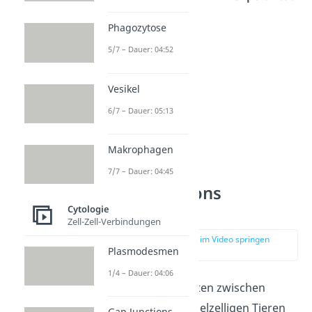
bezeichnen.
Phagozytose
5/7 – Dauer: 04:52
Vesikel
6/7 – Dauer: 05:13
Makrophagen
7/7 – Dauer: 04:45
Tight Junctions
Vorkommen
Cytologie
Zell-Zell-Verbindungen
zur Stelle im Video springen
(04:03)
Plasmodesmen
1/4 – Dauer: 04:06
Tight Junctions treten zwischen
Epithelzellen
bei vielzelligen Tieren
Gap Junctions