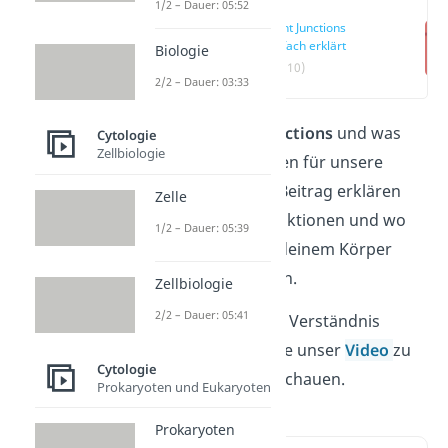
1/2 – Dauer: 05:52
Tight Junctions
einfach erklärt
Biologie
(00:10)
2/2 – Dauer: 03:33
Was sind
Tight Junctions
und was
Cytologie
Zellbiologie
sind ihre Funktionen für unsere
Zellen? In diesem Beitrag erklären
Zelle
wir dir Aufbau, Funktionen und wo
1/2 – Dauer: 05:39
Tight Junctions in deinem Körper
überall vorkommen.
Zellbiologie
2/2 – Dauer: 05:41
Für ein schnelleres Verständnis
kannst du dir gerne unser
Video
zu
Cytologie
diesem Thema anschauen.
Prokaryoten und Eukaryoten
Prokaryoten