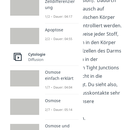
parazelluläre Diffusion). Dadurch
Zelldifferenzier
ung
kann der Stoffaustausch auf
zellulärer Ebene zwischen Körper
1/2 – Dauer: 04:17
und Umgebung kontrolliert werden.
Apoptose
So muss beispielsweise jeder Stoff,
2/2 – Dauer: 04:55
bevor er vom Darm in den Körper
gelangt, die Epithelzellen des Darms
Cytologie
durchqueren. Auch in der
Diffusion
Blasenwand sorgen Tight Junctions
Osmose
dafür, dass Urin nicht in die
einfach erklärt
Bauchhöhle gelangt. Du sieht also,
1/7 – Dauer: 04:04
dass diese Verschlusskontakte sehr
Osmose
wichtig sind, um unsere
Körperfunktionen
2/7 – Dauer: 05:14
aufrechtzuerhalten.
Osmose und