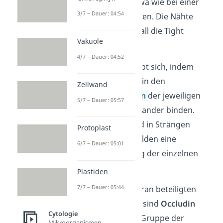
kannst es dir in etwa wie bei einer
3/7 – Dauer: 04:54
Steppjacke vorstellen. Die Nähte
stellen in diesem Fall die Tight
Vakuole
Junctions dar.
4/7 – Dauer: 04:52
Das Netzwerk ergibt sich, indem
spezielle Proteine in den
Zellwand
Plasmamembranen
der jeweiligen
5/7 – Dauer: 05:57
Epithelzellen aneinander binden.
Diese Proteine sind in Strängen
Protoplast
angeordnet und bilden eine
6/7 – Dauer: 05:01
Aneinanderreihung der einzelnen
Kontaktpunkte.
Plastiden
7/7 – Dauer: 05:44
Die wichtigsten daran beteiligten
Membranproteine sind
Occludin
Cytologie
oder Proteine der Gruppe der
Mikroorganismen