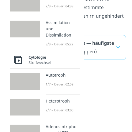
2/3 – Dauer: 04:38
verhindert, dass bestimmte
Schadstoffe das Gehirn ungehindert
Assimilation
passieren können.
und
Dissimilation
Tight Junctions — häufigste
3/3 – Dauer: 05:22
Fragen
(ausklappen)
Cytologie
Stoffwechsel
Autotroph
1/7 – Dauer: 02:59
Heterotroph
2/7 – Dauer: 03:00
Adenosintripho