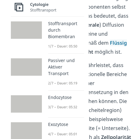
Cytologie
der Membrankomponenten selbst
Stofftransport
verhindert wird. Das bedeutet, dass
Stofftransport
eine seitliche (=
laterale
) Diffusion
durch
der Membranproteine und
Biomembran
Phospholipide
gemäß dem
Flüssig
1/7 – Dauer: 05:50
Mosaik Modell
nicht
möglich ist.
Passiver und
Dadurch wird gewährleistet, dass
Aktiver
Transport
verschiedene funktionelle Bereiche
mit unterschiedlicher
2/7 – Dauer: 05:19
Membranzusammensetzung in den
Endozytose
Epithelzellen bestehen können. Die
3/7 – Dauer: 05:32
apikale Region (= Scheitelregion)
unterscheidet sich beispielsweise
Exozytose
von der basalen Seite (= Unterseite).
4/7 – Dauer: 05:01
Dies kannst du auch als
Zellpolarität