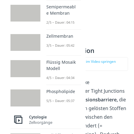
Semipermeabl
e Membran
2/5 – Dauer: 04:15
Zellmembran
3/5 – Dauer: 05:42
Barrierefunktion
zur Stelle im Video springen
Flüssig Mosaik
(02:44)
Modell
4/5 – Dauer: 04:34
Durch das komplexe
Proteinnetzwerk der Tight Junctions
Phospholipide
entsteht eine
Diffusionsbarriere,
die
5/5 – Dauer: 05:37
eine Bewegung von gelösten Stoffen
durch den Raum zwischen den
Cytologie
Zellvorgänge
Epithelzellen verhindert (=