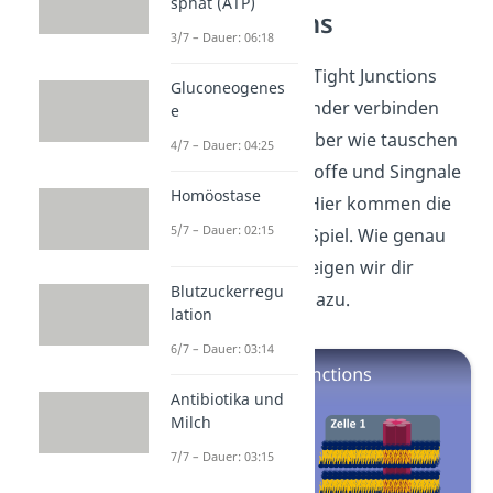
sphat (ATP)
Gap Junctions
3/7 – Dauer: 06:18
Jetzt weißt du, wie Tight Junctions
Gluconeogenes
Zellen fest miteinander verbinden
e
und abdichten — aber wie tauschen
4/7 – Dauer: 04:25
Zellen eigentlich Stoffe und Singnale
Homöostase
miteinander aus? Hier kommen die
5/7 – Dauer: 02:15
Gap Junctions
ins Spiel. Wie genau
das funktioniert, zeigen wir dir
Blutzuckerregu
unserem
Beitrag
dazu.
lation
6/7 – Dauer: 03:14
Antibiotika und
Milch
7/7 – Dauer: 03:15