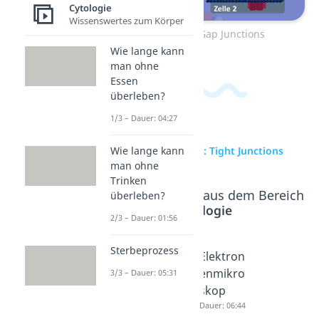
Cytologie
Wissenswertes zum Körper
Zum Video: Gap Junctions
Wie lange kann
man ohne
Essen
überleben?
1/3 – Dauer: 04:27
Wie lange kann
zur Videoseite: Tight Junctions
man ohne
Trinken
Beliebte Inhalte aus dem Bereich
überleben?
Cytologie
2/3 – Dauer: 01:56
Sterbeprozess
Desmos
Lichtmik
Elektron
omen
roskop
enmikro
3/3 – Dauer: 05:31
Dauer: 04:12
Dauer: 05:40
skop
Dauer: 06:44