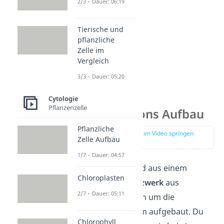
2/3 – Dauer: 06:19
Tierische und
pflanzliche
Zelle im
Vergleich
3/3 – Dauer: 05:20
Cytologie
Pflanzenzelle
Tight Junctions Aufbau
Pflanzliche
zur Stelle im Video springen
Zelle Aufbau
(01:49)
1/7 – Dauer: 04:57
Tight Junctions sind aus einem
Chloroplasten
gürtelartigen Netzwerk
aus
2/7 – Dauer: 05:11
Membranproteinen um die
Epithelzellen herum aufgebaut. Du
Chlorophyll