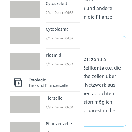
Cytoskelett
Schwermetallionen und andere
2/4 – Dauer: 04:53
Schadstoffe nicht in die Pflanze
gelangen.
Cytoplasma
3/4 – Dauer: 04:59
Definition
Plasmid
Tight junctions (lat: zonula
4/4 – Dauer: 05:24
occludens) sind
Zellkontakte
, die
benachbarte Epithelzellen über
Cytologie
ein gürtelartiges Netzwerk aus
Tier- und Pflanzenzelle
Membranproteinen abdichten.
Tierzelle
Es ist keine Diffusion möglich,
1/3 – Dauer: 06:04
Stoffe können nur direkt in die
Zelle gelangen.
Pflanzenzelle