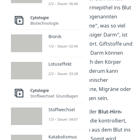
2/2 – Dauer: 06:44
nicht durch das Darmepithel ins Blut
gelangt. Bei dem sogenannten
Cytologie
Biotechnologie
„Leaky gut syndrome“, was so viel
heißt wie „durchlässiger Darm“, ist
Bionik
diese Barriere gestört. Giftstoffe und
1/2 – Dauer: 02:49
Bakterien aus dem Darm können
unkontrolliert durch den Körper
Lotuseffekt
gelangen. Dies wiederum kann
2/2 – Dauer: 03:28
Ursache vieler chronischer
Krankheiten wie Akne, Migräne oder
Cytologie
Stoffwechsel: Grundlagen
Gelenkentzündungen sein.
Stoffwechsel
Zudem sind sie an der
Blut-Hirn-
1/3 – Dauer: 04:07
Schranke
beteiligt, die kontrolliert,
welche Substanzen aus dem Blut ins
Katabolismus
Gehirn übertreten. Somit wird