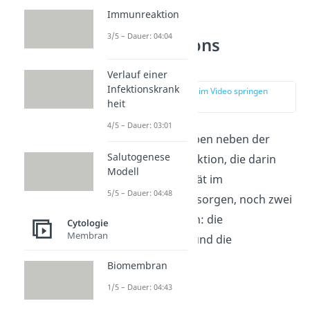
Immunreaktion
3/5 – Dauer: 04:04
Tight Junctions
Funktionen
Verlauf einer
Infektionskrank
zur Stelle im Video springen
(02:36)
heit
4/5 – Dauer: 03:01
Tight Junctions haben neben der
Salutogenese
mechanischen Funktion, die darin
Modell
besteht für Stabilität im
5/5 – Dauer: 04:48
Epithelverband zu sorgen, noch zwei
weitere Funktionen: die
Cytologie
Membran
Barrierefunktion
und die
Zaunfunktion
.
Biomembran
1/5 – Dauer: 04:43