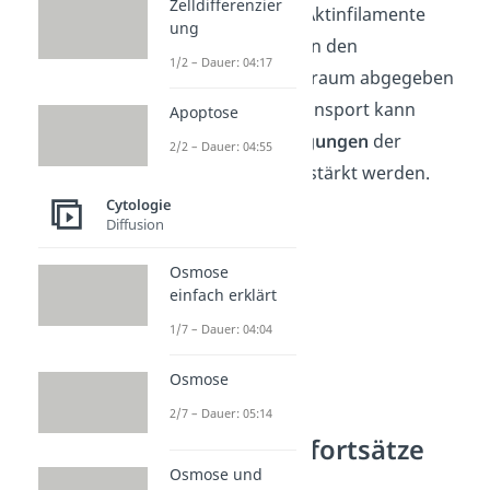
Zelldifferenzier
dann entlang der Aktinfilamente
ung
transportiert und in den
1/2 – Dauer: 04:17
Innenraum/Außenraum abgegeben
werden. Dieser Transport kann
Apoptose
durch
Pumpbewegungen
der
2/2 – Dauer: 04:55
Aktinfilamente verstärkt werden.
Cytologie
Diffusion
Osmose
einfach erklärt
1/7 – Dauer: 04:04
Osmose
2/7 – Dauer: 05:14
Weitere Zellfortsätze
Osmose und