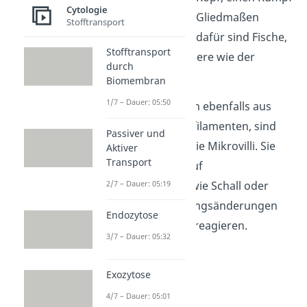
Cytologie
und zwei Paare an Gliedmaßen
Stofftransport
besitzen. Beispiele dafür sind Fische,
Stofftransport
Vögel oder Säugetiere wie der
durch
Mensch.
Biomembran
1/7 – Dauer: 05:50
Stereovilli bestehen ebenfalls aus
Bündeln von Aktinfilamenten, sind
Passiver und
jedoch länger als die Mikrovilli. Sie
Aktiver
Transport
sind in der Lage, auf
2/7 – Dauer: 05:19
Umwelteinflüsse
wie Schall oder
Lage- und Bewegungsänderungen
Endozytose
der Wirbeltiere zu reagieren.
3/7 – Dauer: 05:32
Exozytose
4/7 – Dauer: 05:01