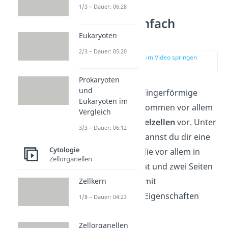
1/3 – Dauer: 06:28
Mikrovilli einfach
erklärt
Eukaryoten
2/3 – Dauer: 05:20
zur Stelle im Video springen
(00:10)
Prokaryoten
und
Die Mikrovilli sind fingerförmige
Eukaryoten im
Zellfortsätze und kommen vor allem
Vergleich
in
tierischen
Epithelzellen
vor. Unter
3/3 – Dauer: 06:12
einer Epithelzelle kannst du dir eine
Cytologie
Zellart vorstellen, die vor allem in
Zellorganellen
Organen vorkommt und zwei Seiten
(apikal und basal) mit
Zellkern
unterschiedlichen Eigenschaften
1/8 – Dauer: 04:23
besitzt.
Zellorganellen