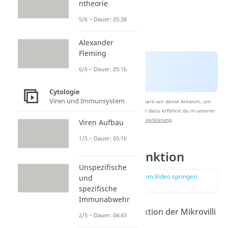
ntheorie
5/6 – Dauer: 05:38
Alexander
Fleming
6/6 – Dauer: 05:16
Cytologie
Viren und Immunsystem
Nach Beantwortung speichern wir deine Antwort, um
Studyflix zu verbessern. Mehr dazu erfährst du in unserer
Datenschutzerklärung
.
Viren Aufbau
1/5 – Dauer: 05:16
Mikrovilli Funktion
Unspezifische
zur Stelle im Video springen
und
(02:09)
spezifische
Immunabwehr
Die wichtigste Funktion der Mikrovilli
2/5 – Dauer: 04:43
besteht in der