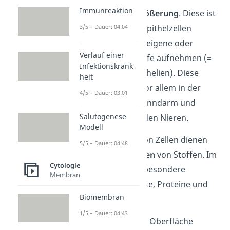
Immunreaktion
Oberflächenvergrößerung
. Diese ist
3/5 – Dauer: 04:04
vor allem bei den Epithelzellen
wichtig, die körpereigene oder
Verlauf einer
körperfremde Stoffe aufnehmen (=
Infektionskrank
resorbierende Epithelien). Diese
heit
Zellen findest du vor allem in der
4/5 – Dauer: 03:01
Darmwand von Dünndarm und
Salutogenese
Dickdarm oder in den Nieren.
Modell
Die Oberflächen von Zellen dienen
5/5 – Dauer: 04:48
als
Reaktionsflächen
von Stoffen. Im
Cytologie
Darm sind das insbesondere
Membran
Nährstoffe wie Fette, Proteine und
Biomembran
Kohlenhydrate.
1/5 – Dauer: 04:43
Mit einer größeren Oberfläche