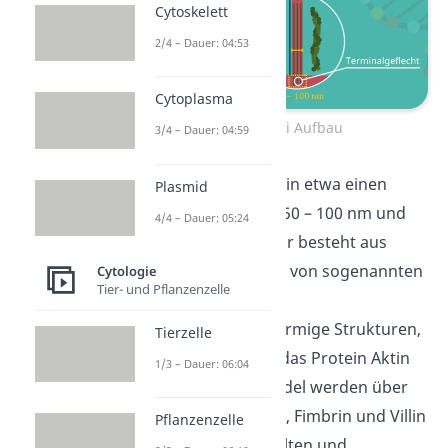
Cytoskelett
2/4 – Dauer: 04:53
Cytoplasma
Mikrovilli Aufbau
3/4 – Dauer: 04:59
Ein Mikrovillus hat in etwa einen
Plasmid
Durchmesser von 50 – 100 nm und
4/4 – Dauer: 05:24
ist 1 – 2
lang. Er besteht aus
mehreren Bündeln von sogenannten
Cytologie
Tier- und Pflanzenzelle
Aktinfilamenten.
Diese sind fadenförmige Strukturen,
Tierzelle
die hauptsächlich das Protein Aktin
1/3 – Dauer: 06:04
enthalten. Die Bündel werden über
die Proteine Fascin, Fimbrin und Villin
Pflanzenzelle
in ihrer Form gehalten und