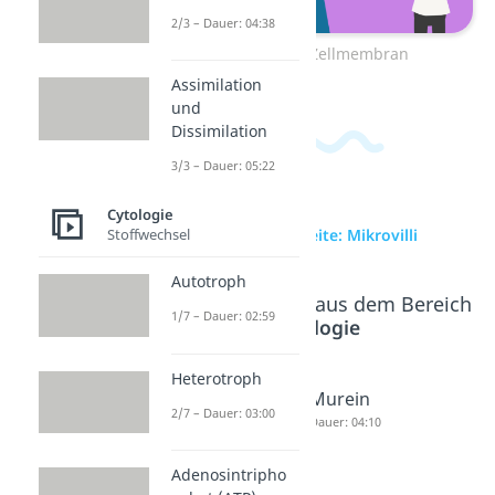
2/3 – Dauer: 04:38
Zum Video: Zellmembran
Assimilation
und
Dissimilation
3/3 – Dauer: 05:22
Cytologie
Stoffwechsel
zur Videoseite: Mikrovilli
Autotroph
Beliebte Inhalte aus dem Bereich
1/7 – Dauer: 02:59
Cytologie
Heterotroph
Peroxiso
Gramfär
Murein
2/7 – Dauer: 03:00
men
bung
Dauer: 04:10
Dauer: 03:59
Dauer: 03:56
Adenosintripho