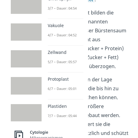
3/7 – Dauer: 04:54
In ihrer Gesamtheit bilden die
Mikrovilli den sogenannten
Vakuole
Bürstensaum
. Dieser Bürstensaum
4/7 – Dauer: 04:52
ist von einer Schicht aus
Glykoproteinen (Zucker + Protein)
Zellwand
und Glykolipiden (Zucker + Fett)
5/7 – Dauer: 05:57
namens Glykokalix überzogen.
Die
Glykokalix
ist in der Lage
Protoplast
Gewebe zu bilden, die bis hin zu
6/7 – Dauer: 05:01
anderen Zellen reichen können.
Dadurch können größere
Plastiden
Zellverbände aufgebaut werden.
7/7 – Dauer: 05:44
Außerdem stabilisiert sie die
Cytologie
Zellmembran zusätzlich und schützt
Mikroorganismen