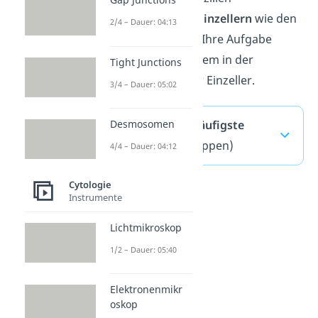
insbesondere bei
Einzellern
wie den
2/4 – Dauer: 04:13
Wimperntierchen. Ihre Aufgabe
besteht hier vor allem in der
Tight Junctions
Fortbewegung
der Einzeller.
3/4 – Dauer: 05:02
Mikrovilli — häufigste
Desmosomen
Fragen
(ausklappen)
4/4 – Dauer: 04:12
Cytologie
Instrumente
Lichtmikroskop
1/2 – Dauer: 05:40
Elektronenmikr
oskop