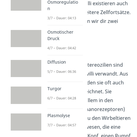
Osmoregulatio
Neben den Mikrovilli existieren auch
n
noch zahlreiche weitere Zellfortsätze.
3/7 – Dauer: 04:13
Nachfolgend stellen wir dir zwei
wichtige Arten vor.
Osmotischer
Druck
4/7 – Dauer: 04:42
Stereozilien
Diffusion
Die sogenannten Stereozilien sind
5/7 – Dauer: 06:36
eng mit den Mikrovilli verwandt. Aus
diesem Grund werden sie oft auch
Turgor
als
Stereovilli
bezeichnet. Sie
6/7 – Dauer: 04:28
befinden sich vor allem in den
Sinneszellen (Mechanorezeptoren)
Plasmolyse
von Wirbeltieren. Zu den Wirbeltieren
7/7 – Dauer: 04:57
gehören alle Lebewesen, die eine
Wirbelsäule, einen Kopf, einen Rumpf