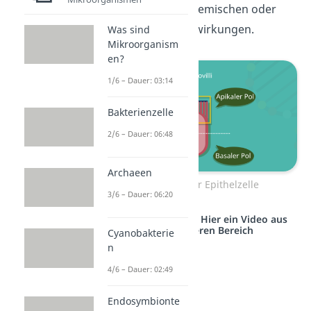
sie vor fremden chemischen oder
mechanischen Einwirkungen.
Was sind
Mikroorganism
en?
1/6 – Dauer: 03:14
Bakterienzelle
2/6 – Dauer: 06:48
Archaeen
Schema einer Epithelzelle
3/6 – Dauer: 06:20
Studyflix vernetzt: Hier ein Video aus
einem anderen Bereich
Cyanobakterie
n
4/6 – Dauer: 02:49
Endosymbionte