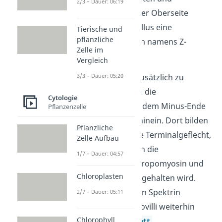
2/3 – Dauer: 06:19
stabilisiert. An seiner Oberseite
besitzt der Mikrovillus eine
Tierische und
pflanzliche
wandähnliche Form namens Z-
Zelle im
Scheibe.
Vergleich
Um die Mikrovilli zusätzlich zu
3/3 – Dauer: 05:20
stabilisieren, ragen die
Cytologie
Aktinfilamente mit dem Minus-Ende
Pflanzenzelle
weiter in die Zelle hinein. Dort bilden
Pflanzliche
sie das sogenannte Terminalgeflecht,
Zelle Aufbau
das vor allem durch die
1/7 – Dauer: 04:57
Strukturproteine Tropomyosin und
Chloroplasten
Myosin zusammengehalten wird.
Das Strukturprotein Spektrin
2/7 – Dauer: 05:11
verankert die Mikrovilli weiterhin
Chlorophyll
noch am
Cytoskelett
.