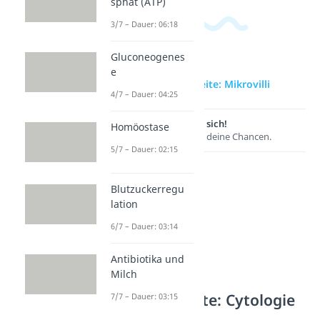
sphat (ATP)
3/7 – Dauer: 06:18
Gluconeogenes
e
zur Videoseite: Mikrovilli
4/7 – Dauer: 04:25
Lernen lohnt sich!
Homöostase
Entdecke hier deine Chancen.
5/7 – Dauer: 02:15
Blutzuckerregu
lation
6/7 – Dauer: 03:14
Antibiotika und
Milch
Weitere Inhalte: Cytologie
7/7 – Dauer: 03:15