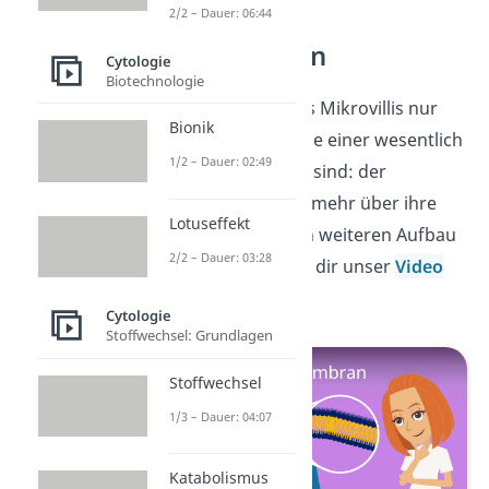
2/2 – Dauer: 06:44
Zellmembran
Cytologie
Biotechnologie
Jetzt weißt du, dass Mikrovillis nur
Bionik
kleine Bedstandteile einer wesentlich
1/2 – Dauer: 02:49
größeren Struktur sind: der
Zellmembran
. Um mehr über ihre
Lotuseffekt
Funktion und ihren weiteren Aufbau
2/2 – Dauer: 03:28
zu erfahren, schau dir unser
Video
dazu an!
Cytologie
Stoffwechsel: Grundlagen
Stoffwechsel
1/3 – Dauer: 04:07
Katabolismus