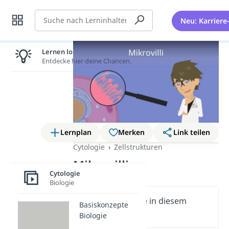
Suche
Neu: Karriere
Lernen lohnt sich!
Entdecke hier deine Chancen.
Lernplan
Merken
Link teilen
Cytologie
Zellstrukturen
Mikrovilli
Cytologie
Biologie
Wichtige Inhalte in diesem
Basiskonzepte
Video
Biologie