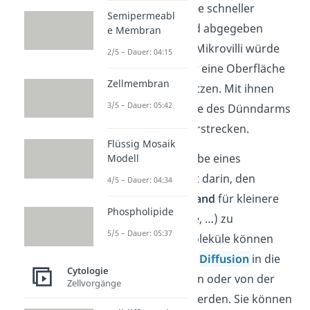
können diese Stoffe schneller
Semipermeabl
aufgenommen und abgegeben
e Membran
werden. Ohne die Mikrovilli würde
2/5 – Dauer: 04:15
der Dünndarm nur eine Oberfläche
Zellmembran
von etwa
besitzen. Mit ihnen
3/5 – Dauer: 05:42
kann sich die Fläche des Dünndarms
auf bis zu
erstrecken.
Flüssig Mosaik
Eine weitere Aufgabe eines
Modell
Mikrovillus besteht darin, den
4/5 – Dauer: 04:34
Diffusionswiderstand
für kleinere
Phospholipide
Moleküle (Proteine, …) zu
5/5 – Dauer: 05:37
verringern
. Die Moleküle können
also leichter durch
Diffusion
in die
Cytologie
Zelle aufgenommen oder von der
Zellvorgänge
Zelle abgegeben werden. Sie können