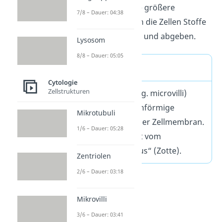
Zellen. Durch diese größere
7/8 – Dauer: 04:38
Oberfläche können die Zellen Stoffe
besser aufnehmen und abgeben.
Lysosom
8/8 – Dauer: 05:05
Definition
Cytologie
Zellstrukturen
Die Mikrovilli (eng. microvilli)
sind kleine, fadenförmige
Mikrotubuli
Ausstülpungen der Zellmembran.
1/6 – Dauer: 05:28
Ihr Name kommt vom
lateinischen „villus“ (Zotte).
Zentriolen
2/6 – Dauer: 03:18
Mikrovilli
3/6 – Dauer: 03:41