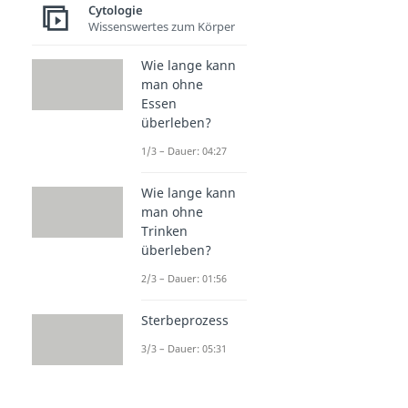
Zellstrukturen
Cytologie
Mikrotubuli
Wissenswertes zum Körper
Dauer: 05:28
Zentriolen
Wie lange kann
Dauer: 03:18
man ohne
Mikrovilli
Essen
Dauer: 03:41
überleben?
Peroxisomen
1/3 – Dauer: 04:27
Dauer: 03:59
Gramfärbung
Dauer: 03:56
Wie lange kann
Murein
man ohne
Dauer: 04:10
Trinken
überleben?
2/3 – Dauer: 01:56
Sterbeprozess
3/3 – Dauer: 05:31