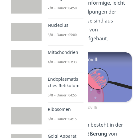
Mikrovilli sind fadenförmige, leicht
2/8 – Dauer: 04:50
bewegliche Ausstülpungen der
Zellmembran
. Diese sind aus
Nucleolus
mehreren Bündeln von
3/8 – Dauer: 05:00
Aktinfilamenten aufgebaut.
Mitochondrien
4/8 – Dauer: 03:33
Endoplasmatis
ches Retikulum
5/8 – Dauer: 04:55
Mikrovilli
Ribosomen
6/8 – Dauer: 04:15
Ihre Hauptfunktion besteht in der
Oberflächenvergrößerung
von
Golgi Apparat