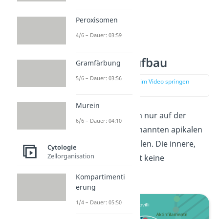
Peroxisomen
4/6 – Dauer: 03:59
Mikrovilli Aufbau
Gramfärbung
5/6 – Dauer: 03:56
zur Stelle im Video springen
(00:43)
Murein
Die Mikrovilli liegen nur auf der
6/6 – Dauer: 04:10
äußeren, der sogenannten apikalen
Seite der Epithelzellen. Die innere,
Cytologie
Zellorganisation
basale Seite enthält keine
Ausstülpungen.
Kompartimenti
erung
1/4 – Dauer: 05:50