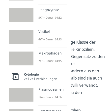
Phagozytose
5/7 – Dauer: 04:52
Kinozilien
Vesikel
6/7 – Dauer: 05:13
Eine weitere wichtige Klasse der
Zellfortsätze sind die Kinozilien.
Makrophagen
Diese bestehen im Gegensatz zu den
7/7 – Dauer: 04:45
Stereozilien nicht aus
Aktinfilamenten, sondern aus den
Cytologie
Mikrotubuli
. Deshalb sind sie auch
Zell-Zell-Verbindungen
nicht mit den Mikrovilli verwandt,
Plasmodesmen
sondern gehören zu den
1/4 – Dauer: 04:06
sogenannten Zilien.
Du findest die Kinozilien
Gap Junctions