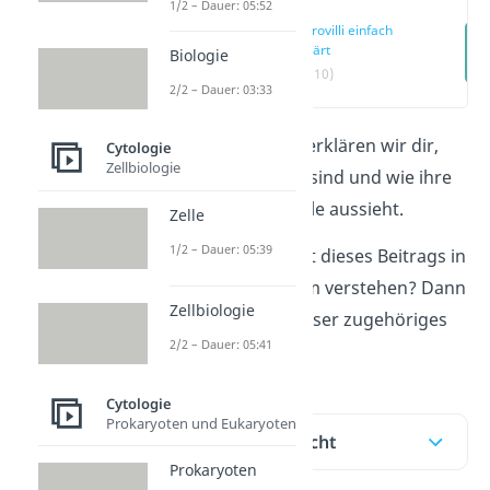
1/2 – Dauer: 05:52
Mikrovilli einfach
erklärt
Biologie
(00:10)
2/2 – Dauer: 03:33
In diesem Beitrag erklären wir dir,
Cytologie
Zellbiologie
was die
Mikrovilli
sind und wie ihre
Funktion in der Zelle aussieht.
Zelle
1/2 – Dauer: 05:39
Du willst den Inhalt dieses Beitrags in
audiovisueller Form verstehen? Dann
Zellbiologie
schau dir gerne unser zugehöriges
2/2 – Dauer: 05:41
Video
an!
Cytologie
Prokaryoten und Eukaryoten
Inhaltsübersicht
Prokaryoten